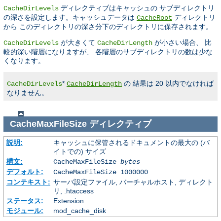
ディレクティブはキャッシュの サブディレクトリ
CacheDirLevels
の深さを設定します。キャッシュデータは
ディレクトリ
CacheRoot
から このディレクトリの深さ分下のディレクトリに保存されます。
が大きくて
が小さい場合、 比
CacheDirLevels
CacheDirLength
較的深い階層になりますが、 各階層のサブディレクトリの数は少な
くなります。
*
の 結果は 20 以内でなければ
CacheDirLevels
CacheDirLength
なりません。
CacheMaxFileSize
ディレクティブ
説明:
キャッシュに保管されるドキュメントの最大の (バ
イトでの) サイズ
構文:
CacheMaxFileSize
bytes
デフォルト:
CacheMaxFileSize 1000000
コンテキスト:
サーバ設定ファイル, バーチャルホスト, ディレクト
リ, .htaccess
ステータス:
Extension
モジュール:
mod_cache_disk