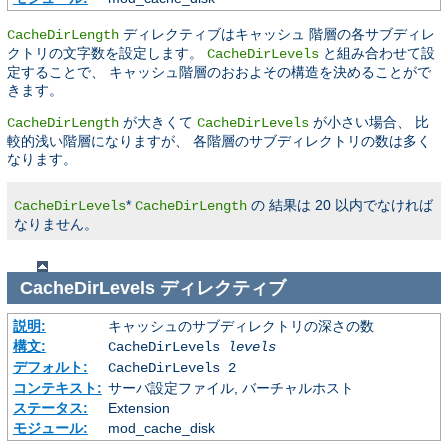
ディレクティブはキャッシュ 階層の各サブディレ
CacheDirLength
クトリの文字数を設定します。
と組み合わせて設
CacheDirLevels
定することで、 キャッシュ階層のおおよその構造を決めることがで
きます。
が大きくて
が小さい場合、 比
CacheDirLength
CacheDirLevels
較的浅い階層になりますが、 各階層のサブディレクトリの数は多く
なります。
*
の 結果は 20 以内でなければ
CacheDirLevels
CacheDirLength
なりません。
CacheDirLevels
ディレクティブ
説明:
キャッシュのサブディレクトリの深さの数
構文:
CacheDirLevels
levels
デフォルト:
CacheDirLevels 2
コンテキスト:
サーバ設定ファイル, バーチャルホスト
ステータス:
Extension
モジュール:
mod_cache_disk