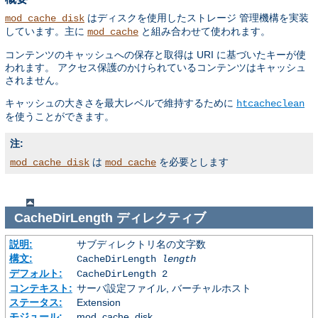
はディスクを使用したストレージ 管理機構を実装
mod_cache_disk
しています。主に
と組み合わせて使われます。
mod_cache
コンテンツのキャッシュへの保存と取得は URI に基づいたキーが使
われます。 アクセス保護のかけられているコンテンツはキャッシュ
されません。
キャッシュの大きさを最大レベルで維持するために
htcacheclean
を使うことができます。
注:
は
を必要とします
mod_cache_disk
mod_cache
CacheDirLength
ディレクティブ
説明:
サブディレクトリ名の文字数
構文:
CacheDirLength
length
デフォルト:
CacheDirLength 2
コンテキスト:
サーバ設定ファイル, バーチャルホスト
ステータス:
Extension
モジュール:
mod_cache_disk