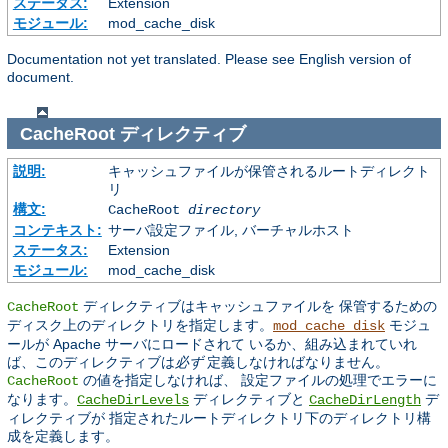
ステータス:
Extension
モジュール:
mod_cache_disk
Documentation not yet translated. Please see English version of
document.
CacheRoot
ディレクティブ
説明:
キャッシュファイルが保管されるルートディレクト
リ
構文:
CacheRoot
directory
コンテキスト:
サーバ設定ファイル, バーチャルホスト
ステータス:
Extension
モジュール:
mod_cache_disk
ディレクティブはキャッシュファイルを 保管するための
CacheRoot
ディスク上のディレクトリを指定します。
モジュ
mod_cache_disk
ールが Apache サーバにロードされて いるか、組み込まれていれ
ば、このディレクティブは
必ず
定義しなければなりません。
の値を指定しなければ、 設定ファイルの処理でエラーに
CacheRoot
なります。
ディレクティブと
デ
CacheDirLevels
CacheDirLength
ィレクティブが 指定されたルートディレクトリ下のディレクトリ構
成を定義します。