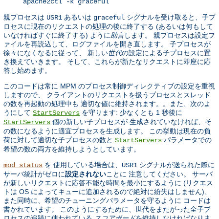
apache2ctl -k graceful
親プロセスは
あるいは
シグナルを受け取ると、子プ
USR1
graceful
ロセスに現在のリクエストの処理の後に終了する (あるいは何もして
いなければすぐに終了する) ように
助言
します。 親プロセスは設定フ
ァイルを再読込して、ログファイルを開き直します。 子プロセスが
徐々になくなるに従って、 新しい
世代
の設定による子プロセスに置
き換えていきます。 そして、これらが新たなリクエストに即座に応
答し始めます。
このコードは常に MPM のプロセス制御ディレクティブの設定を重視
しますので、 クライアントのリクエストを扱うプロセスとスレッド
の数を再起動の処理中も 適切な値に維持されます。。また、次のよ
うにして
を守ります: 少なくとも 1 秒後に
StartServers
個の新しい子プロセスが 生成されていなければ、そ
StartServers
の数になるように適宜プロセスを生成します。 この挙動は現在の負
荷に対して適切な子プロセスの数と
パラメータでの
StartServers
希望の数の両方を維持しようとしています。
を 使用している場合は、
シグナルが送られた際に
mod_status
USR1
サーバ統計がゼロに
設定されない
ことに 注意してください。 サーバ
が新しいリクエストに応答不能な時間を最小にするように (リクエス
トは OS によってキューに追加されるので絶対に紛失はしません)、
また同時に、希望のチューニングパラメータを守るように コードは
書かれています。 このようにするために、世代をまたがった全子プ
ロセスの追跡に使われている
スコアボード
を維持しなければなりま