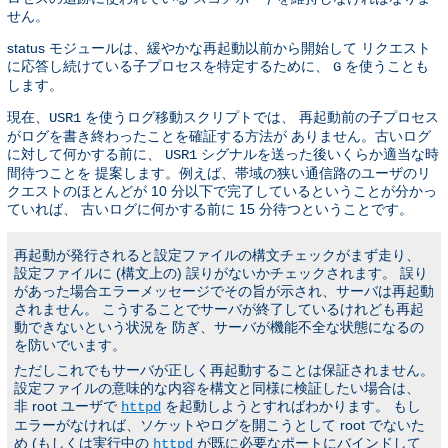
せん。
status モジュールは、緩やかな再起動以前から開始して リクエスト
に応答し続けている子プロセスを特定するために、
を使うことも
G
します。
現在、
を使うログ移動スクリプトでは、 再起動前の子プロセス
USR1
がログを書き終わったことを確証する方法が ありません。古いログ
に対して何かする前に、
シグナルを送った後いくらか適当な時
USR1
間待つことを 提案します。例えば、帯域の狭い通信路のユーザのリ
クエストのほとんどが 10 分以下で完了しているということが分かっ
ていれば、 古いログに何かする前に 15 分待つということです。
再起動が発行されると設定ファイルの構文チェックがまず走り、
設定ファイルに (構文上の) 誤りがないかチェックされます。 誤り
があった場合エラーメッセージでその旨が示され、サーバは再起動
されません。 こうすることでサーバが終了しているけれども再起
動できないという状況を 防ぎ、サーバが機能不全な状態になるの
を防いでいます。
ただしこれでもサーバが正しく再起動することは保証されません。
設定ファイルの意味的な内容を構文と同様に検証したい場合は、
非 root ユーザで
を起動しようとすればわかります。 もし
httpd
エラーがなければ、ソケットやログを開こうとして root でないた
め (もしくは実行中の
が既に必要なポートにバインドして
httpd