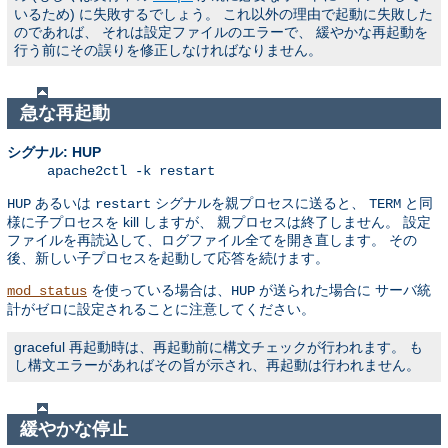
いるため) に失敗するでしょう。 これ以外の理由で起動に失敗した
のであれば、 それは設定ファイルのエラーで、 緩やかな再起動を
行う前にその誤りを修正しなければなりません。
急な再起動
シグナル: HUP
apache2ctl -k restart
あるいは
シグナルを親プロセスに送ると、
と同
HUP
restart
TERM
様に子プロセスを kill しますが、 親プロセスは終了しません。 設定
ファイルを再読込して、ログファイル全てを開き直します。 その
後、新しい子プロセスを起動して応答を続けます。
を使っている場合は、
が送られた場合に サーバ統
mod_status
HUP
計がゼロに設定されることに注意してください。
graceful 再起動時は、再起動前に構文チェックが行われます。 も
し構文エラーがあればその旨が示され、再起動は行われません。
緩やかな停止