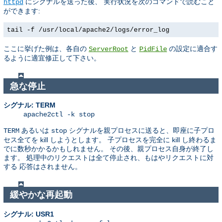
にシグナルを送った後、 実行状況を次のコマンドで読むこと
httpd
ができます:
tail -f /usr/local/apache2/logs/error_log
ここに挙げた例は、各自の
と
の設定に適合す
ServerRoot
PidFile
るように適宜修正して下さい。
急な停止
シグナル: TERM
apache2ctl -k stop
あるいは
シグナルを親プロセスに送ると、即座に子プロ
TERM
stop
セス全てを kill しようとします。 子プロセスを完全に kill し終わるま
でに数秒かかるかもしれません。 その後、親プロセス自身が終了し
ます。 処理中のリクエストは全て停止され、もはやリクエストに対
する 応答はされません。
緩やかな再起動
シグナル: USR1