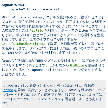
Signal: WINCH
apache2ctl -k graceful-stop
や
シグナルを受け取ると、 親プロセスは子
WINCH
graceful-stop
プロセスに現在処理中のリクエストの後に終了する (あるいは処理中
のものが何もなければ直ちに終了する) ように
アドバイス
します。 そ
の後親プロセスは
を削除し、ポートでの Listen を全て停止
PidFile
します。 親プロセスはどの子プロセスがリクエスト処理中かを監視
し続けています。 全ての子プロセスが終了するか
で設定した時間が過ぎると、親プロセ
GracefulShutdownTimeout
スも終了します。 タイムアウトに達した場合、残りの子プロセスに
は
シグナルが送信され強制的に終了されます。
TERM
"graceful" 状態の場合
シグナルを受け取ると、 親プロセスも子
TERM
プロセスもすぐに終了します。しかしながら
が削除されて
PidFile
しまっているので、
や
にこのシグナルを送るこ
apache2ctl
httpd
とはできません。
を使うとまったく同一に設定された 複数の
graceful-stop
を同時に実行することができます。 httpd を緩やかにアップ
httpd
グレードするのにはとても便利ですが、 設定ファイルによっては
デッドロックやレースコンディションを 引き起こすこともありま
す。