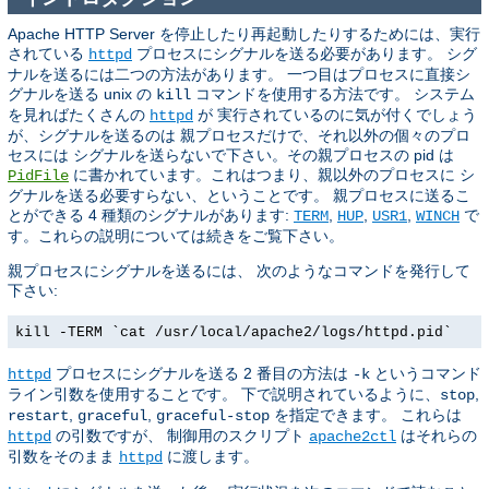
Apache HTTP Server を停止したり再起動したりするためには、実行
されている
プロセスにシグナルを送る必要があります。 シグ
httpd
ナルを送るには二つの方法があります。 一つ目はプロセスに直接シ
グナルを送る unix の
コマンドを使用する方法です。 システム
kill
を見ればたくさんの
が 実行されているのに気が付くでしょう
httpd
が、シグナルを送るのは 親プロセスだけで、それ以外の個々のプロ
セスには シグナルを送らないで下さい。その親プロセスの pid は
に書かれています。これはつまり、親以外のプロセスに シ
PidFile
グナルを送る必要すらない、ということです。 親プロセスに送るこ
とができる 4 種類のシグナルがあります:
,
,
,
で
TERM
HUP
USR1
WINCH
す。これらの説明については続きをご覧下さい。
親プロセスにシグナルを送るには、 次のようなコマンドを発行して
下さい:
kill -TERM `cat /usr/local/apache2/logs/httpd.pid`
プロセスにシグナルを送る 2 番目の方法は
というコマンド
httpd
-k
ライン引数を使用することです。 下で説明されているように、
,
stop
,
,
を指定できます。 これらは
restart
graceful
graceful-stop
の引数ですが、 制御用のスクリプト
はそれらの
httpd
apache2ctl
引数をそのまま
に渡します。
httpd