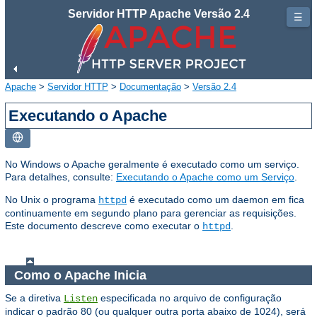
Servidor HTTP Apache Versão 2.4
☰
Apache
>
Servidor HTTP
>
Documentação
>
Versão 2.4
Executando o Apache
No Windows o Apache geralmente é executado como um serviço.
Para detalhes, consulte:
Executando o Apache como um Serviço
.
No Unix o programa
é executado como um daemon em fica
httpd
continuamente em segundo plano para gerenciar as requisições.
Este documento descreve como executar o
.
httpd
Como o Apache Inicia
Se a diretiva
especificada no arquivo de configuração
Listen
indicar o padrão 80 (ou qualquer outra porta abaixo de 1024), será