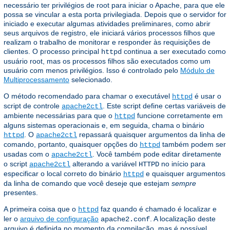
necessário ter privilégios de root para iniciar o Apache, para que ele
possa se vincular a esta porta privilegiada. Depois que o servidor for
iniciado e executar algumas atividades preliminares, como abrir
seus arquivos de registro, ele iniciará vários processos filhos que
realizam o trabalho de monitorar e responder às requisições de
clientes. O processo principal
continua a ser executado como
httpd
usuário root, mas os processos filhos são executados como um
usuário com menos privilégios. Isso é controlado pelo
Módulo de
Multiprocessamento
selecionado.
O método recomendado para chamar o executável
é usar o
httpd
script de controle
. Este script define certas variáveis ​​de
apache2ctl
ambiente necessárias para que o
funcione corretamente em
httpd
alguns sistemas operacionais e, em seguida, chama o binário
. O
repassará quaisquer argumentos da linha de
httpd
apache2ctl
comando, portanto, quaisquer opções do
também podem ser
httpd
usadas com o
. Você também pode editar diretamente
apache2ctl
o script
alterando a variável
no início para
apache2ctl
HTTPD
especificar o local correto do binário
e quaisquer argumentos
httpd
da linha de comando que você deseje que estejam
sempre
presentes.
A primeira coisa que o
faz quando é chamado é localizar e
httpd
ler o
arquivo de configuração
. A localização deste
apache2.conf
arquivo é definida no momento da compilação, mas é possível