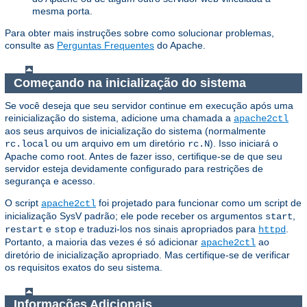
mesma porta.
Para obter mais instruções sobre como solucionar problemas,
consulte as
Perguntas Frequentes
do Apache.
Começando na inicialização do sistema
Se você deseja que seu servidor continue em execução após uma
reinicialização do sistema, adicione uma chamada a
apache2ctl
aos seus arquivos de inicialização do sistema (normalmente
ou um arquivo em um diretório
). Isso iniciará o
rc.local
rc.N
Apache como root. Antes de fazer isso, certifique-se de que seu
servidor esteja devidamente configurado para restrições de
segurança e acesso.
O script
foi projetado para funcionar como um script de
apache2ctl
inicialização SysV padrão; ele pode receber os argumentos
,
start
e
e traduzi-los nos sinais apropriados para
.
restart
stop
httpd
Portanto, a maioria das vezes é só adicionar
ao
apache2ctl
diretório de inicialização apropriado. Mas certifique-se de verificar
os requisitos exatos do seu sistema.
Informações Adicionais