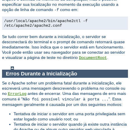
especificar sua localização no momento da execução usando a
opção de linha de comando
como em:
-f
/usr/local/apache2/bin/apache2ctl -f
/etc/apache2/apache2.conf
Se tudo correr bem durante a inicialização, o servidor se
desconectará do terminal e o prompt de comando retornará quase
imediatamente. Isso indica que o servidor está em funcionamento.
Você pode então usar seu navegador para se conectar ao servidor
e visualizar a página de teste no diretório
.
DocumentRoot
Erros Durante a Inicialização
Se o Apache sofrer um problema fatal durante a inicialização, ele
escreverá uma mensagem descrevendo o problema no console ou
no
antes de encerrar. Uma das mensagens de erro mais
ErrorLog
comuns é "
". Essa
Não foi possível vincular à porta ...
mensagem geralmente é causada por um dos seguintes motivos:
Tentativa de iniciar o servidor em uma porta privilegiada sem
estar logado como usuário root; ou
Tentativa de iniciar o servidor quando já existe outra instância
do Apache ou de algum outro servidor web vinculada à