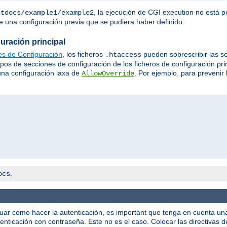
, la ejecución de CGI execution no está p
htdocs/example1/example2
 una configuración previa que se pudiera haber definido.
uración principal
es de Configuración
, los ficheros
pueden sobrescribir las s
.htaccess
tipos de secciones de configuración de los ficheros de configuración pr
 una configuración laxa de
. Por ejemplo, para prevenir 
AllowOverride
.
ocs
guar como hacer la autenticación, es important que tenga en cuenta u
enticación con contraseña. Este no es el caso. Colocar las directivas 