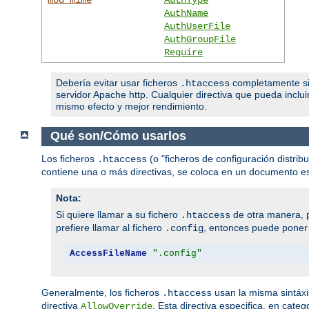
AuthName
AuthUserFile
AuthGroupFile
Require
Debería evitar usar ficheros
completamente si t
.htaccess
servidor Apache http. Cualquier directiva que pueda inclui
mismo efecto y mejor rendimiento.
Qué son/Cómo usarlos
Los ficheros
(o "ficheros de configuración distribu
.htaccess
contiene una o más directivas, se coloca en un documento espe
Nota:
Si quiere llamar a su fichero
de otra manera, p
.htaccess
prefiere llamar al fichero
, entonces puede poner l
.config
AccessFileName
".config"
Generalmente, los ficheros
usan la misma sintáxi
.htaccess
directiva
. Esta directiva especifica, en cate
AllowOverride