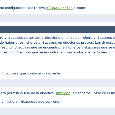
o configurando la directiva
a
:
AllowOverride
none
ero
se aplican al directorio en el que el fichero
s
.htaccess
.htaccess
de haber otros ficheros
en directorios previos. Las directiv
.htaccess
escribir directivas que se encuentran en ficheros
que se e
.htaccess
brescrito directivas que se encontraban más arriba, o en el fichero prin
o
que contiene lo siguiente:
.htaccess
ara permitir el uso de la directiva "
" en ficheros
fil
Options
.htaccess
 un fichero
que contiene:
.htaccess