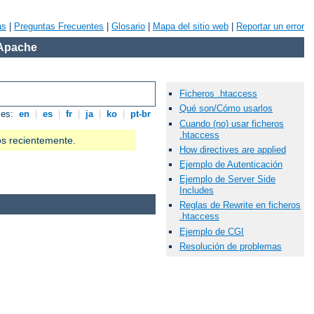
as
|
Preguntas Frecuentes
|
Glosario
|
Mapa del sitio web
|
Reportar un error
 Apache
Ficheros .htaccess
Qué son/Cómo usarlos
les:
en
|
es
|
fr
|
ja
|
ko
|
pt-br
Cuando (no) usar ficheros
.htaccess
os recientemente.
How directives are applied
Ejemplo de Autenticación
Ejemplo de Server Side
Includes
Reglas de Rewrite en ficheros
.htaccess
Ejemplo de CGI
Resolución de problemas