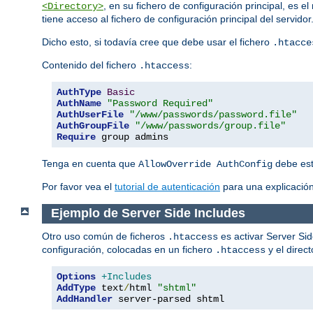
, en su fichero de configuración principal, es 
<Directory>
tiene acceso al fichero de configuración principal del servido
Dicho esto, si todavía cree que debe usar el fichero
.htacce
Contenido del fichero
:
.htaccess
AuthType
Basic
AuthName
"Password Required"
AuthUserFile
"/www/passwords/password.file"
AuthGroupFile
"/www/passwords/group.file"
Require
 group admins
Tenga en cuenta que
debe esta
AllowOverride AuthConfig
Por favor vea el
tutorial de autenticación
para una explicación
Ejemplo de Server Side Includes
Otro uso común de ficheros
es activar Server Sid
.htaccess
configuración, colocadas en un fichero
y el direc
.htaccess
Options
+Includes
AddType
 text
/
html 
"shtml"
AddHandler
 server-parsed shtml