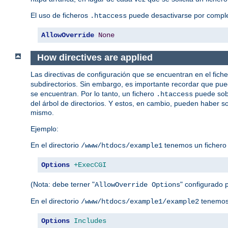
El uso de ficheros
puede desactivarse por complet
.htaccess
AllowOverride
None
How directives are applied
Las directivas de configuración que se encuentran en el fich
subdirectorios. Sin embargo, es importante recordar que pue
se encuentran. Por lo tanto, un fichero
puede sobr
.htaccess
del árbol de directorios. Y estos, en cambio, pueden haber so
mismo.
Ejemplo:
En el directorio
tenemos un ficher
/www/htdocs/example1
Options
+ExecCGI
(Nota: debe terner "
" configurado p
AllowOverride Options
En el directorio
tenemos
/www/htdocs/example1/example2
Options
Includes