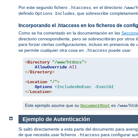
Por este segundo fichero
, en el directorio
.htaccess
/www/
definido
, que sobrescribe completamente
Options Includes
Incorporando el .htaccess en los ficheros de config
Como se ha comentado en la documentación en las
Seccion
directorio correspondiente, pero se sobrescribirán por otros 
para forzar ciertas configuraciones, incluso en presencia de
se permite cualquier otra cosa en
puede usar:
.htaccess
<
Directory
"/www/htdocs"
>
AllowOverride
All
</
Directory
>
<
Location
"/"
>
Options
+IncludesNoExec
-ExecCGI
</
Location
>
Este ejemplo asume que su
es
DocumentRoot
/www/htd
Ejemplo de Autenticación
Si saltó directamente a esta parte del documento para averi
de que necesita usar ficheros
para configurar aut
.htaccess