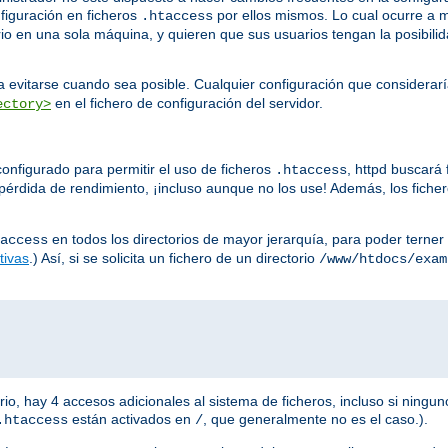
nfiguración en ficheros
por ellos mismos. Lo cual ocurre a 
.htaccess
io en una sola máquina, y quieren que sus usuarios tengan la posibilid
 evitarse cuando sea posible. Cualquier configuración que considerar
en el fichero de configuración del servidor.
ectory>
onfigurado para permitir el uso de ficheros
, httpd buscará
.htaccess
érdida de rendimiento, ¡incluso aunque no los use! Además, los fiche
en todos los directorios de mayor jerarquía, para poder terner 
access
tivas
.) Así, si se solicita un fichero de un directorio
/www/htdocs/exam
io, hay 4 accesos adicionales al sistema de ficheros, incluso si ningun
están activados en
, que generalmente no es el caso.).
.htaccess
/