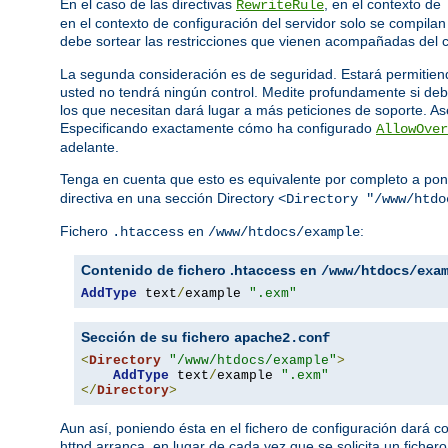
En el caso de las directivas
, en el contexto de
RewriteRule
en el contexto de configuración del servidor solo se compil
debe sortear las restricciones que vienen acompañadas del c
La segunda consideración es de seguridad. Estará permitiend
usted no tendrá ningún control. Medite profundamente si deb
los que necesitan dará lugar a más peticiones de soporte. Ase
Especificando exactamente cómo ha configurado
AllowOver
adelante.
Tenga en cuenta que esto es equivalente por completo a pon
directiva en una sección Directory
<Directory "/www/htdo
Fichero
en
:
.htaccess
/www/htdocs/example
Contenido de fichero .htaccess en
/www/htdocs/exa
AddType
 text
/
example 
".exm"
Sección de su fichero
apache2.conf
<
Directory
"/www/htdocs/example"
>
AddType
 text
/
example 
".exm"
</
Directory
>
Aun así, poniendo ésta en el fichero de configuración dará 
httpd arranca, en lugar de cada vez que se solicita un fichero