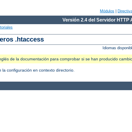
Módulos
|
Directiv
Versión 2.4 del Servidor HTTP
toriales
heros .htaccess
Idiomas disponib
n inglés de la documentación para comprobar si se han producido cambi
 la configuración en contexto directorio.