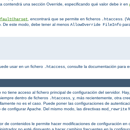
va contendrá una sección Override, especificando qué valor debe ir en
, encontrará que se permite en ficheros
. (V
faultCharset
.htaccess
. De este modo, debe tener al menos
para
o
AllowOverride FileInfo
puede usar en un fichero
, consulte la documentación para es
.htaccess
no tiene acceso al fichero principal de configuración del servidor. Hay
siempre dentro de ficheros
, y, más recientemente, otra cre
.htaccess
illamente no es el caso. Puede poner las configuraciones de autenticac
ido de configurar Apache. Del mismo modo, las directivas
f
mod_rewrite
 de contenidos le permite hacer modificaciones de configuración en co
ministrador no esté dispuesto a hacer cambios frecuentes en la configu