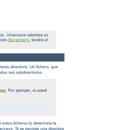
ros
ralentiza su
.htaccess
cción
, tendrá el
Directory
texto directorio. Un fichero, que
odos sus subdirectorios.
. Por ejemplo, si usted
ame
n estos ficheros lo determina la
. Si se permite una directiva
access