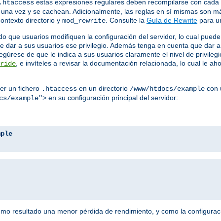
estas expresiones regulares deben recompilarse con cada so
.htaccess
an una vez y se cachean. Adicionalmente, las reglas en sí mismas son 
ontexto directorio y
. Consulte la
Guía de Rewrite
para un
mod_rewrite
o que usuarios modifiquen la configuración del servidor, lo cual puede
e dar a sus usuarios ese privilegio. Además tenga en cuenta que dar a 
gúrese de que le indica a sus usuarios claramente el nivel de privileg
, e invíteles a revisar la documentación relacionada, lo cual le 
ride
er un fichero
en un directorio
con u
.htaccess
/www/htdocs/example
en su configuración principal del servidor:
cs/example">
mple
como resultado una menor pérdida de rendimiento, y como la configura
.