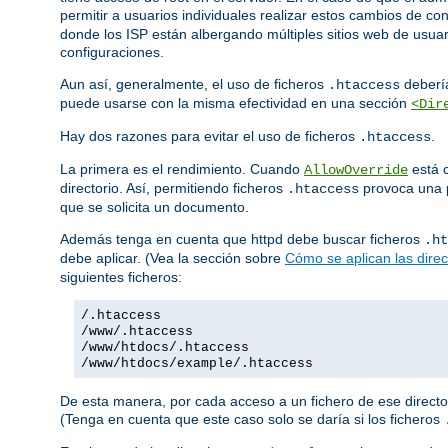
permitir a usuarios individuales realizar estos cambios de co
donde los ISP están albergando múltiples sitios web de usuar
configuraciones.
Aun así, generalmente, el uso de ficheros
debería
.htaccess
puede usarse con la misma efectividad en una sección
<Dir
Hay dos razones para evitar el uso de ficheros
.
.htaccess
La primera es el rendimiento. Cuando
está c
AllowOverride
directorio. Así, permitiendo ficheros
provoca una p
.htaccess
que se solicita un documento.
Además tenga en cuenta que httpd debe buscar ficheros
.ht
debe aplicar. (Vea la sección sobre
Cómo se aplican las direc
siguientes ficheros:
/.htaccess
/www/.htaccess
/www/htdocs/.htaccess
/www/htdocs/example/.htaccess
De esta manera, por cada acceso a un fichero de ese director
(Tenga en cuenta que este caso solo se daría si los ficheros