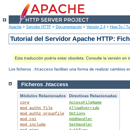
Apache
>
Servidor HTTP
>
Documentación
>
Versión 2.4
>
How-To / Tu
Tutorial del Servidor Apache HTTP: Fic
Esta traducción podría estar obsoleta. Consulte la versión e
Los ficheros
facilitan una forma de realizar cambios en
.htaccess
Ficheros .htaccess
Módulos Relacionados
Directivas Relacionadas
core
AccessFileName
mod_authn_file
AllowOverride
mod_authz_groupfile
Options
mod_cgi
AddHandler
mod_include
SetHandler
mod_mime
AuthType