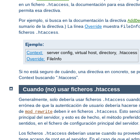
en un fichero
, la documentación para esa directi
.htaccess
permita esa directiva.
Por ejemplo, si busca en la documentación la directiva
AddDe
sumario de la directiva.) La línea
Override
muestra
FileInf
ficheros
.
.htaccess
Ejemplo:
Context:
server config, virtual host, directory, .htaccess
Override:
FileInfo
Si no está seguro de cuándo, una directiva en concreto, se 
Context buscando ".htaccess".
Cuando (no) usar ficheros .htaccess
Generalmente, solo debería usar ficheros
cuando 
.htaccess
errónea de que la autenticación de usuario debería hacerse 
de
deben ir en ficheros
. Esto senc
mod_rewrite
.htaccess
principal del servidor, y esto es de hecho, el método prefer
sentidos, en el fichero de configuración principal del servidor.
Los ficheros
deberían usarse cuando su proveedor
.htaccess
tiene acceso de root en el servidor. En el caso de que el ad