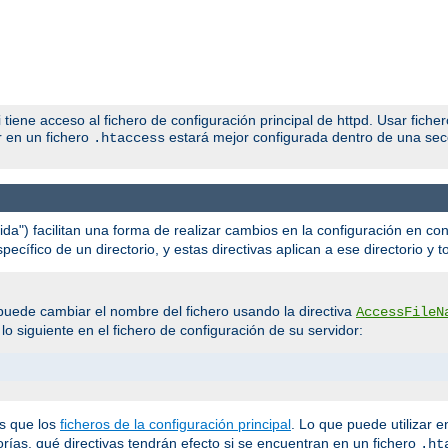
iene acceso al fichero de configuración principal de httpd. Usar fiche
r en un fichero
estará mejor configurada dentro de una se
.htaccess
ida") facilitan una forma de realizar cambios en la configuración en con
cífico de un directorio, y estas directivas aplican a ese directorio y t
uede cambiar el nombre del fichero usando la directiva
AccessFileN
o siguiente en el fichero de configuración de su servidor:
s que los
ficheros de la configuración principal
. Lo que puede utilizar e
gorías, qué directivas tendrán efecto si se encuentran en un fichero
.ht