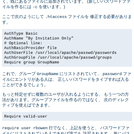
く、既にあるファイルに追加されています。 (新しいパスワードファ
イルを作るには
を使います。)
-c
ここで次のようにして
ファイルを 修正する必要がありま
.htaccess
す。
AuthType Basic
AuthName "By Invitation Only"
# Optional line:
AuthBasicProvider file
AuthUserFile /usr/local/apache/passwd/passwords
AuthGroupFile /usr/local/apache/passwd/groups
Require group GroupName
これで、グループ
にリストされていて、
ファ
GroupName
password
イルにエントリがある人は、 正しいパスワードをタイプすれば入る
ことができるでしょう。
もっと特定せずに複数のユーザが入れるようにする、 もう一つの方
法があります。グループファイルを作るのではなく、 次のディレク
ティブを使えばできます。
Require valid-user
行でなく、上記を使うと、 パスワードファ
require user rbowen
イルにリストされている人であれば誰でも 許可されます。 単にパス