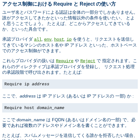
アクセス制御における Require と Reject の使い方
ユーザ名とパスワードによる認証は全体の一部分でしかありません。
誰がアクセスしてきたかといった情報以外の条件を使いたい、 とよ
く思うことでしょう。 たとえば、どこからアクセスしてきている
か、といった具合です。
承認プロバイダ
,
,
,
を使うと、リクエストを送信し
all
env
host
ip
てきているマシンのホスト名や IP アドレス といった、ホストベース
でのアクセス制御ができます。
これらプロバイダの扱いは
や
で 指定されます。こ
Require
Reject
れらのディレクティブは承認プロバイダを登録し、 リクエスト処理
の承認段階で呼び出されます。たとえば:
Require ip
address
ここで、
address
は IP アドレス (あるいは IP アドレスの 一部) か :
Require host
domain_name
ここで
domain_name
は FQDN (あるいはドメイン名の一部) で、必
要であれば複数のアドレスやドメイン名を書くことができます。
たとえば、スパムメッセージを送信してくる誰かを拒否したい場合、