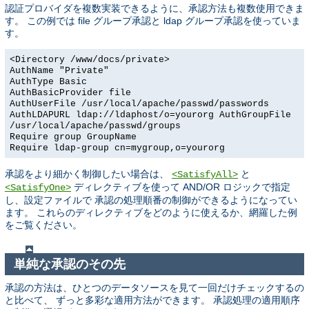
認証プロバイダを複数実装できるように、承認方法も複数使用できま
す。 この例では file グループ承認と ldap グループ承認を使っていま
す。
<Directory /www/docs/private>
AuthName "Private"
AuthType Basic
AuthBasicProvider file
AuthUserFile /usr/local/apache/passwd/passwords
AuthLDAPURL ldap://ldaphost/o=yourorg AuthGroupFile
/usr/local/apache/passwd/groups
Require group GroupName
Require ldap-group cn=mygroup,o=yourorg
承認をより細かく制御したい場合は、
と
<SatisfyAll>
ディレクティブを使って AND/OR ロジックで指定
<SatisfyOne>
し、設定ファイルで 承認の処理順番の制御ができるようになってい
ます。 これらのディレクティブをどのように使えるか、網羅した例
をご覧ください。
単純な承認のその先
承認の方法は、ひとつのデータソースを見て一回だけチェックするの
と比べて、 ずっと多彩な適用方法ができます。 承認処理の適用順序