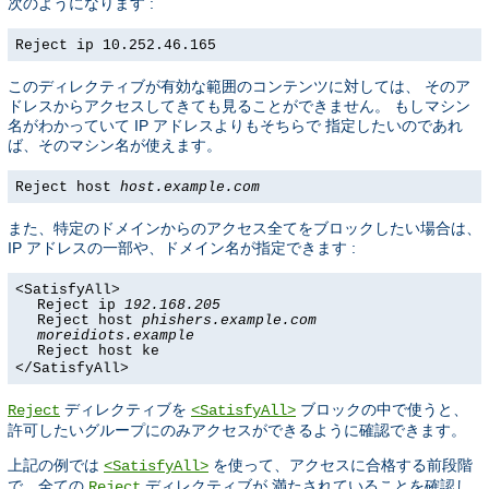
次のようになります :
Reject ip 10.252.46.165
このディレクティブが有効な範囲のコンテンツに対しては、 そのア
ドレスからアクセスしてきても見ることができません。 もしマシン
名がわかっていて IP アドレスよりもそちらで 指定したいのであれ
ば、そのマシン名が使えます。
Reject host
host.example.com
また、特定のドメインからのアクセス全てをブロックしたい場合は、
IP アドレスの一部や、ドメイン名が指定できます :
<SatisfyAll>
Reject ip
192.168.205
Reject host
phishers.example.com
moreidiots.example
Reject host ke
</SatisfyAll>
ディレクティブを
ブロックの中で使うと、
Reject
<SatisfyAll>
許可したいグループにのみアクセスができるように確認できます。
上記の例では
を使って、アクセスに合格する前段階
<SatisfyAll>
で、全ての
ディレクティブが 満たされていることを確認し
Reject