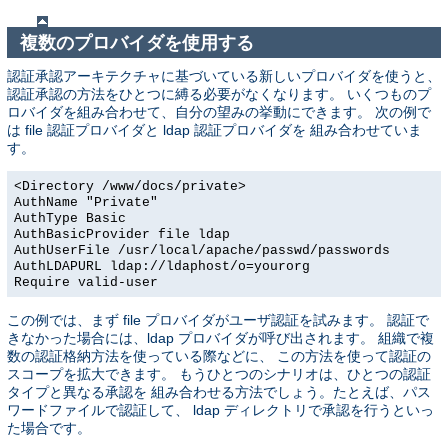
複数のプロバイダを使用する
認証承認アーキテクチャに基づいている新しいプロバイダを使うと、
認証承認の方法をひとつに縛る必要がなくなります。 いくつものプ
ロバイダを組み合わせて、自分の望みの挙動にできます。 次の例で
は file 認証プロバイダと ldap 認証プロバイダを 組み合わせていま
す。
<Directory /www/docs/private>
AuthName "Private"
AuthType Basic
AuthBasicProvider file ldap
AuthUserFile /usr/local/apache/passwd/passwords
AuthLDAPURL ldap://ldaphost/o=yourorg
Require valid-user
この例では、まず file プロバイダがユーザ認証を試みます。 認証で
きなかった場合には、ldap プロバイダが呼び出されます。 組織で複
数の認証格納方法を使っている際などに、 この方法を使って認証の
スコープを拡大できます。 もうひとつのシナリオは、ひとつの認証
タイプと異なる承認を 組み合わせる方法でしょう。たとえば、パス
ワードファイルで認証して、 ldap ディレクトリで承認を行うといっ
た場合です。