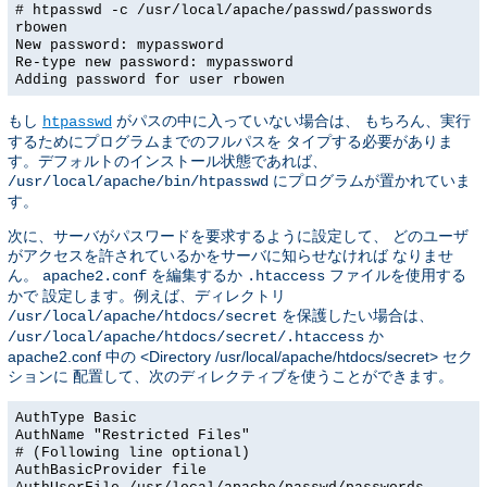
# htpasswd -c /usr/local/apache/passwd/passwords
rbowen
New password: mypassword
Re-type new password: mypassword
Adding password for user rbowen
もし
がパスの中に入っていない場合は、 もちろん、実行
htpasswd
するためにプログラムまでのフルパスを タイプする必要がありま
す。デフォルトのインストール状態であれば、
にプログラムが置かれていま
/usr/local/apache/bin/htpasswd
す。
次に、サーバがパスワードを要求するように設定して、 どのユーザ
がアクセスを許されているかをサーバに知らせなければ なりませ
ん。
を編集するか
ファイルを使用する
apache2.conf
.htaccess
かで 設定します。例えば、ディレクトリ
を保護したい場合は、
/usr/local/apache/htdocs/secret
か
/usr/local/apache/htdocs/secret/.htaccess
apache2.conf 中の <Directory /usr/local/apache/htdocs/secret> セク
ションに 配置して、次のディレクティブを使うことができます。
AuthType Basic
AuthName "Restricted Files"
# (Following line optional)
AuthBasicProvider file