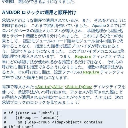
や制御、選択ができるようになりました。
AND/OR ロジックの適用と順序付け
承認がどのような順序で適用されているか、また、それをどのように
制御するかは、 これまで混乱を招いていました。 Apache 2.2 ではプ
ロバイダベースの認証メカニズムが導入され、 承認処理から認証処
理とサポート機能とが切り分けられました。 これによるひとつの効
果として、 認証モジュールのロード順やモジュール自体の順序に依
存することなく、 指定した順番で認証プロバイダが呼び出せるよ
う、 設定できるようになりました。 このプロバイダメカニズムは承
認処理でも導入されています。 つまり、
ディレクティブは
Require
単にどの承認手法が使われるかを指定するだけではなく、 それらの
呼び出し順序も指定できるようになりました。 複数の承認手法があ
るとき、その呼び出し順は、設定ファイルの
ディレクティ
Require
ブ中で 現れた順序と同じになります。
追加で導入された
,
ディレクティブを
<SatisfyAll>
<SatisfyOne>
使って、承認手法がいつ呼び出され、アクセスが許可された際に ど
の手続きが適用されるか指定することができます。 たとえば、次の
承認ブロックのロジックを見てみましょう:
# if ((user == "John") ||
# ((Group == "admin")
# && (ldap-group <ldap-object> contains
auth'ed_user)