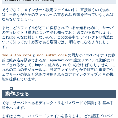
そうでなく、メインサーバ設定ファイルの中に 直接置くのであれ
ば、当然ながらそのファイルへの書き込み 権限を持っていなければ
ならないでしょう。
また、どのファイルがどこに保存されているか知るために、 サーバ
のディレクトリ構造について少し知っておく 必要があるでしょう。
これはそんなに難しくないので、この文書中で ディレクトリ構造に
ついて知っておく必要がある場面では、 明らかになるようにしま
す。
と
の両方が httpd バイナリに静
mod_authn_core
mod_authz_core
的に組み込み済みであるか、apache2.conf 設定ファイルで動的にロ
ードされるかして、httpd に組み込まれていなければ なりません。こ
れらの二つのモジュールは、設定ファイルのなかで非常に 重要でウ
ェブサーバの認証と承認で使用されるコアディレクティブと その機
能を提供しています。
動作させる
では、サーバ上のあるディレクトリをパスワードで保護する 基本手
順を示します。
まずはじめに、パスワードファイルを作ります。 どの認証プロバイ