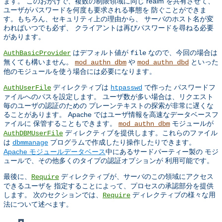
ます。 このおかげで、複数の制限領域に同じ realm を共有させて、
ユーザがパスワードを何度も要求される事態を 防ぐことができま
す。もちろん、セキュリティ上の理由から、 サーバのホスト名が変
わればいつでも必ず、 クライアントは再びパスワードを尋ねる必要
があります。
はデフォルト値が
なので、今回の場合は
AuthBasicProvider
file
無くても構いません。
や
といった
mod_authn_dbm
mod_authn_dbd
他のモジュールを使う場合には必要になります。
ディレクティブは
で作った パスワードフ
AuthUserFile
htpasswd
ァイルへのパスを設定します。 ユーザ数が多い場合は、リクエスト
毎のユーザの認証のための プレーンテキストの探索が非常に遅くな
ることがあります。 Apache ではユーザ情報を高速なデータベースフ
ァイルに 保管することもできます。
モジュールが
mod_authn_dbm
ディレクティブを提供します。これらのファイル
AuthDBMUserFile
は
プログラムで作成したり操作したりできます。
dbmmanage
Apache モジュールデータベース
中にあるサードパーティー製の モジ
ュールで、その他多くのタイプの認証オプションが 利用可能です。
最後に、
ディレクティブが、サーバのこの領域にアクセス
Require
できるユーザを 指定することによって、プロセスの承認部分を提供
します。 次のセクションでは、
ディレクティブの様々な用
Require
法について述べます。