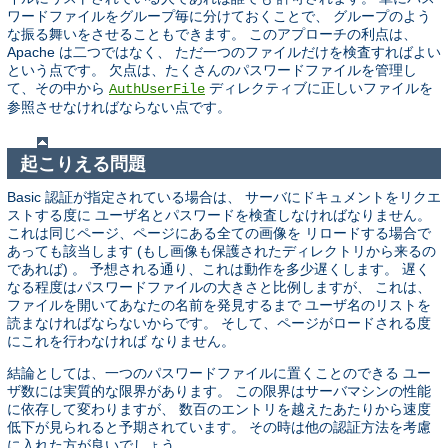
ワードファイルをグループ毎に分けておくことで、 グループのよう
な振る舞いをさせることもできます。 このアプローチの利点は、
Apache は二つではなく、 ただ一つのファイルだけを検査すればよい
という点です。 欠点は、たくさんのパスワードファイルを管理し
て、その中から
ディレクティブに正しいファイルを
AuthUserFile
参照させなければならない点です。
起こりえる問題
Basic 認証が指定されている場合は、 サーバにドキュメントをリクエ
ストする度に ユーザ名とパスワードを検査しなければなりません。
これは同じページ、ページにある全ての画像を リロードする場合で
あっても該当します (もし画像も保護されたディレクトリから来るの
であれば) 。 予想される通り、これは動作を多少遅くします。 遅く
なる程度はパスワードファイルの大きさと比例しますが、 これは、
ファイルを開いてあなたの名前を発見するまで ユーザ名のリストを
読まなければならないからです。 そして、ページがロードされる度
にこれを行わなければ なりません。
結論としては、一つのパスワードファイルに置くことのできる ユー
ザ数には実質的な限界があります。 この限界はサーバマシンの性能
に依存して変わりますが、 数百のエントリを越えたあたりから速度
低下が見られると予期されています。 その時は他の認証方法を考慮
に入れた方が良いでしょう。