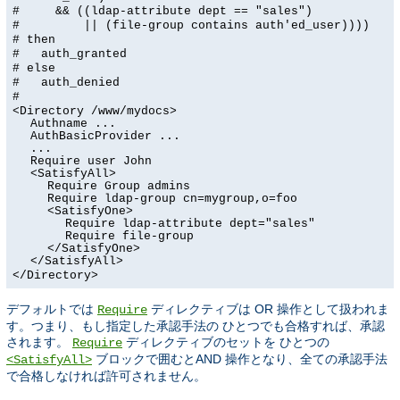
# && ((ldap-attribute dept == "sales")
# || (file-group contains auth'ed_user))))
# then
# auth_granted
# else
# auth_denied
#
<Directory /www/mydocs>
Authname ...
AuthBasicProvider ...
...
Require user John
<SatisfyAll>
Require Group admins
Require ldap-group cn=mygroup,o=foo
<SatisfyOne>
Require ldap-attribute dept="sales"
Require file-group
</SatisfyOne>
</SatisfyAll>
</Directory>
デフォルトでは
ディレクティブは OR 操作として扱われま
Require
す。つまり、もし指定した承認手法の ひとつでも合格すれば、承認
されます。
ディレクティブのセットを ひとつの
Require
ブロックで囲むとAND 操作となり、全ての承認手法
<SatisfyAll>
で合格しなければ許可されません。