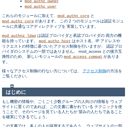
mod_authz_owner
mod_authz_user
これらのモジュールに加えて、
と
mod_authn_core
があります。 この 2 つのモジュールは認証モジュ
mod_authz_core
ールに共通なコアディレクティブを 実装しています。
は認証プロバイダと承認プロバイダの 両方の機
mod_authnz_ldap
能を持っています。
はホスト名、IP アドレスや
mod_authz_host
リクエストの特徴に基づいたアクセス制御を行いますが、 認証プロ
バイダのシステムの一部ではありません。 mod_access との後方互
換性のため、 新しいモジュールの
がありま
mod_access_compat
す。
様々なアクセス制御の行ない方については、
アクセス制御
の方法を
ご覧ください。
はじめに
もし機密の情報や、ごくごく少数グループの人向けの情報を ウェブ
サイトに置くのであれば、この文書に書かれている テクニックを使
うことで、そのページを見ている人たちが 望みの人たちであること
を確実にできるでしょう。
この文書では、多くの人が採用するであろう、 ウェブサイトの一部