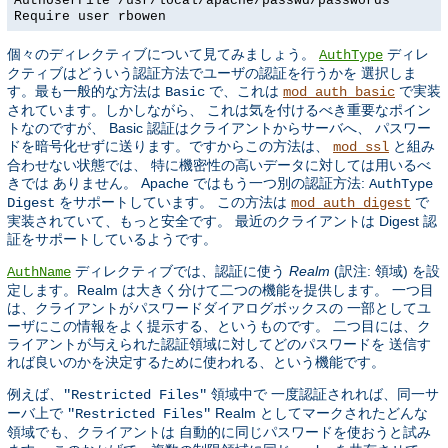
AuthUserFile /usr/local/apache/passwd/passwords
Require user rbowen
個々のディレクティブについて見てみましょう。
ディレ
AuthType
クティブはどういう認証方法でユーザの認証を行うかを 選択しま
す。最も一般的な方法は
で、これは
で実装
Basic
mod_auth_basic
されています。しかしながら、 これは気を付けるべき重要なポイン
トなのですが、 Basic 認証はクライアントからサーバへ、 パスワー
ドを暗号化せずに送ります。ですからこの方法は、
と組み
mod_ssl
合わせない状態では、 特に機密性の高いデータに対しては用いるべ
きでは ありません。 Apache ではもう一つ別の認証方法:
AuthType
をサポートしています。 この方法は
で
Digest
mod_auth_digest
実装されていて、もっと安全です。 最近のクライアントは Digest 認
証をサポートしているようです。
ディレクティブでは、認証に使う
Realm
(訳注: 領域) を設
AuthName
定します。Realm は大きく分けて二つの機能を提供します。 一つ目
は、クライアントがパスワードダイアログボックスの 一部としてユ
ーザにこの情報をよく提示する、というものです。 二つ目には、ク
ライアントが与えられた認証領域に対してどのパスワードを 送信す
れば良いのかを決定するために使われる、という機能です。
例えば、
領域中で 一度認証されれば、同一サ
"Restricted Files"
ーバ上で
Realm としてマークされたどんな
"Restricted Files"
領域でも、クライアントは 自動的に同じパスワードを使おうと試み