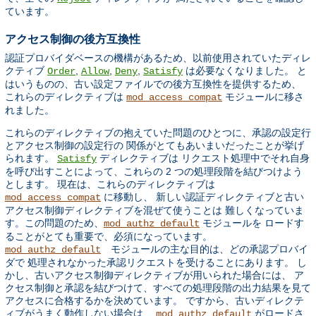
ています。
アクセス制御の後方互換性
認証プロバイダベースの機構があるため、以前使用されていたディレ
クティブ
,
,
,
は必要なくなりました。 と
Order
Allow
Deny
Satisfy
はいうものの、古い設定ファイルでの後方互換性を提供するため、
これらのディレクティブは
モジュールに移さ
mod_access_compat
れました。
これらのディレクティブの抱えていた問題のひとつに、承認の設定行
とアクセス制御の設定行の 関係がとてもあいまいだったことが挙げ
られます。
ディレクティブは リクエスト処理中でそれ自身
Satisfy
を呼び出すことによって、これらの 2 つの処理段階を結びつけよう
とします。 現在は、これらのディレクティブは
に移動し、 新しい認証ディレクティブと古い
mod_access_compat
アクセス制御ディレクティブを混ぜて使うことは 難しくなっていま
す。この問題のため、
モジュールを ロードす
mod_authz_default
ることがとても重要で、必須になっています。
モジュールの主な目的は、どの承認プロバイ
mod_authz_default
ダで 処理されなかった承認リクエストを受けることにあります。 し
かし、古いアクセス制御ディレクティブが用いられた場合には、 ア
クセス制御と承認を結びつけて、すべての処理段階の出力結果を見て
アクセスに合格するかを決めています。 ですから、古いディレクテ
ィブがうまく動作しない場合は、
がロードさ
mod_authz_default