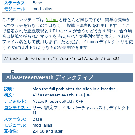
ステータス:
Base
モジュール:
mod_alias
このディレクティブは
とほとんど同じですが、簡単な先頭か
Alias
らのマッチを行なうのではなく、 標準正規表現を利用します。ここ
で指定された正規表現と URL のパス が合うかどうかを調べ、合う場
合は括弧で括られたマッチを 与えられた文字列で置き換え、それを
ファイル名として使用します。たとえば、
ディレクトリを使
/icons
う ためには以下のようなものが使用できます:
AliasMatch ^/icons(.*) /usr/local/apache/icons$1
AliasPreservePath
ディレクティブ
説明:
Map the full path after the alias in a location.
構文:
AliasPreservePath OFF|ON
デフォルト:
AliasPreservePath OFF
コンテキスト:
サーバ設定ファイル, バーチャルホスト, ディレクト
リ
ステータス:
Base
モジュール:
mod_alias
互換性:
2.4.58 and later