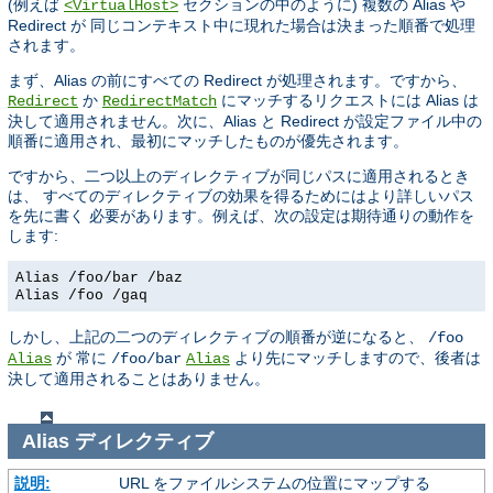
(例えば
セクションの中のように) 複数の Alias や
<VirtualHost>
Redirect が 同じコンテキスト中に現れた場合は決まった順番で処理
されます。
まず、Alias の前にすべての Redirect が処理されます。ですから、
か
にマッチするリクエストには Alias は
Redirect
RedirectMatch
決して適用されません。次に、Alias と Redirect が設定ファイル中の
順番に適用され、最初にマッチしたものが優先されます。
ですから、二つ以上のディレクティブが同じパスに適用されるとき
は、 すべてのディレクティブの効果を得るためにはより詳しいパス
を先に書く 必要があります。例えば、次の設定は期待通りの動作を
します:
Alias /foo/bar /baz
Alias /foo /gaq
しかし、上記の二つのディレクティブの順番が逆になると、
/foo
が 常に
より先にマッチしますので、後者は
Alias
/foo/bar
Alias
決して適用されることはありません。
Alias
ディレクティブ
説明:
URL をファイルシステムの位置にマップする