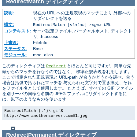
RedirectMatch
ディレクティブ
説明:
現在の URL への正規表現のマッチにより 外部への
リダイレクトを送る
構文:
RedirectMatch [
status
]
regex
URL
コンテキスト:
サーバ設定ファイル, バーチャルホスト, ディレクト
リ, .htaccess
上書き:
FileInfo
ステータス:
Base
モジュール:
mod_alias
このディレクティブは
とほとんど同じですが、簡単な先
Redirect
頭からのマッチを行なうのではなく、 標準正規表現を利用します。
ここで指定された正規表現と URL-path が合うかどうかを調べ、合う
場合は括弧で括られたマッチを 与えられた文字列で置き換え、それ
をファイル名として使用します。 たとえば、すべての GIF ファイル
を別サーバの同様な名前の JPEG ファイルにリダイレクトするに
は、以下のようなものを使います:
RedirectMatch (.*)\.gif$
http://www.anotherserver.com$1.jpg
RedirectPermanent
ディレクティブ