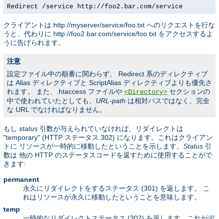
Redirect /service http://foo2.bar.com/service
クライアントは http://myserver/service/foo.txt へのリクエストを行な
うと、代わりに http://foo2.bar.com/service/foo.txt をアクセスするよ
うに告げられます。
注意
設定ファイル中の順番に関わらず、 Redirect 系のディレクティブ
は Alias ディレクティブと ScriptAlias ディレクティブよりも優先さ
れます。 また、.htaccess ファイルや
セクションの
<Directory>
中で使われていたとしても、
URL-path
は相対パスではなく、完全
な URL でなければなりません。
もし
status
引数が与えられていなければ、リダイレクトは
"temporary" (HTTP ステータス 302) になります。これはクライアン
トに リソースが一時的に移動したということを示します。
Status
引
数は 他の HTTP のステータスコードを返すために使用することがで
きます:
permanent
永久にリダイレクトをするステータス (301) を返します。 こ
れはリソースが永久に移動したということを意味します。
temp
一時的なリダイレクトステータス (302) を返します。これがデ