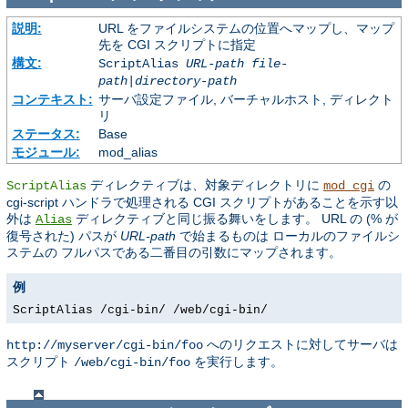
説明:
URL をファイルシステムの位置へマップし、マップ
先を CGI スクリプトに指定
構文:
ScriptAlias
URL-path
file-
path
|
directory-path
コンテキスト:
サーバ設定ファイル, バーチャルホスト, ディレクト
リ
ステータス:
Base
モジュール:
mod_alias
ディレクティブは、対象ディレクトリに
の
ScriptAlias
mod_cgi
cgi-script ハンドラで処理される CGI スクリプトがあることを示す以
外は
ディレクティブと同じ振る舞いをします。 URL の (% が
Alias
復号された) パスが
URL-path
で始まるものは ローカルのファイルシ
ステムの フルパスである二番目の引数にマップされます。
例
ScriptAlias /cgi-bin/ /web/cgi-bin/
へのリクエストに対してサーバは
http://myserver/cgi-bin/foo
スクリプト
を実行します。
/web/cgi-bin/foo