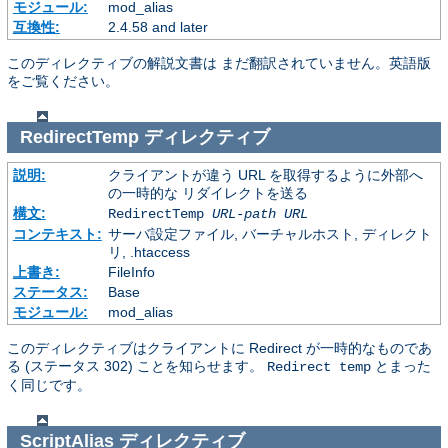
モジュール:
mod_alias
互換性:
2.4.58 and later
このディレクティブの解説文書は まだ翻訳されていません。英語版
をご覧ください。
RedirectTemp
ディレクティブ
説明:
クライアントが違う URL を取得するように外部へ
の一時的な リダイレクトを送る
構文:
RedirectTemp
URL-path
URL
コンテキスト:
サーバ設定ファイル, バーチャルホスト, ディレクト
リ, .htaccess
上書き:
FileInfo
ステータス:
Base
モジュール:
mod_alias
このディレクティブはクライアントに Redirect が一時的なものであ
る (ステータス 302) ことを知らせます。
とまった
Redirect temp
く同じです。
ScriptAlias
ディレクティブ