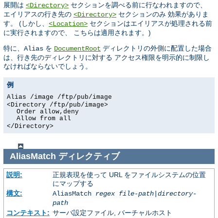
展開は
セクションを調べる前に行なわれますので、
<Directory>
エイリアスの行き先の
セクションのみ 効果がありま
<Directory>
す。 (しかし、
セクションはエイリアスが処理される前
<Location>
に実行されますので、 こちらは適用されます。)
特に、
を
ディレクトリの外側に配置した場合
Alias
DocumentRoot
は、行き先のディレクトリに対する アクセス権限を明示的に制限し
なければならないでしょう。
例
Alias /image /ftp/pub/image
<Directory /ftp/pub/image>
Order allow,deny
Allow from all
</Directory>
AliasMatch
ディレクティブ
説明:
正規表現を使って URL をファイルシステムの位置
にマップする
構文:
AliasMatch
regex
file-path
|
directory-
path
コンテキスト:
サーバ設定ファイル, バーチャルホスト