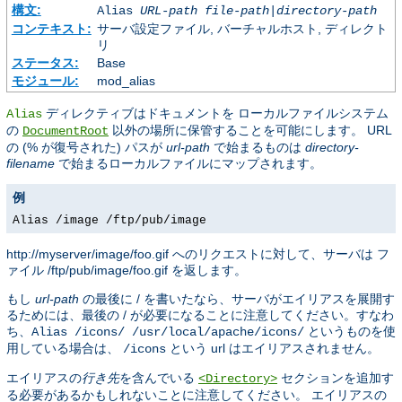
構文:
Alias
URL-path
file-path
|
directory-path
コンテキスト:
サーバ設定ファイル, バーチャルホスト, ディレクト
リ
ステータス:
Base
モジュール:
mod_alias
ディレクティブはドキュメントを ローカルファイルシステム
Alias
の
以外の場所に保管することを可能にします。 URL
DocumentRoot
の (% が復号された) パスが
url-path
で始まるものは
directory-
filename
で始まるローカルファイルにマップされます。
例
Alias /image /ftp/pub/image
http://myserver/image/foo.gif へのリクエストに対して、サーバは フ
ァイル /ftp/pub/image/foo.gif を返します。
もし
url-path
の最後に / を書いたなら、サーバがエイリアスを展開す
るためには、最後の / が必要になることに注意してください。すなわ
ち、
というものを使
Alias /icons/ /usr/local/apache/icons/
用している場合は、
という url はエイリアスされません。
/icons
エイリアスの
行き先
を含んでいる
セクションを追加す
<Directory>
る必要があるかもしれないことに注意してください。 エイリアスの