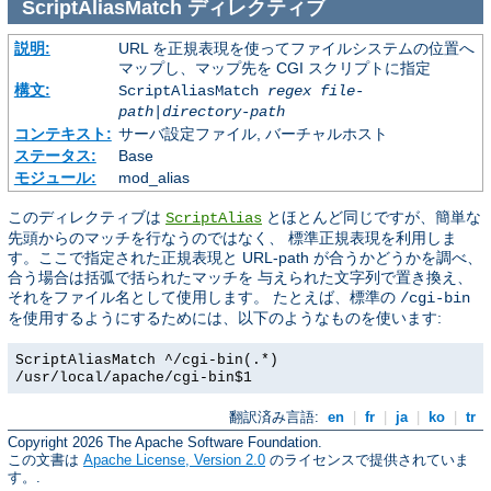
ScriptAliasMatch
ディレクティブ
説明:
URL を正規表現を使ってファイルシステムの位置へ
マップし、マップ先を CGI スクリプトに指定
構文:
ScriptAliasMatch
regex
file-
path
|
directory-path
コンテキスト:
サーバ設定ファイル, バーチャルホスト
ステータス:
Base
モジュール:
mod_alias
このディレクティブは
とほとんど同じですが、簡単な
ScriptAlias
先頭からのマッチを行なうのではなく、 標準正規表現を利用しま
す。ここで指定された正規表現と URL-path が合うかどうかを調べ、
合う場合は括弧で括られたマッチを 与えられた文字列で置き換え、
それをファイル名として使用します。 たとえば、標準の
/cgi-bin
を使用するようにするためには、以下のようなものを使います:
ScriptAliasMatch ^/cgi-bin(.*)
/usr/local/apache/cgi-bin$1
翻訳済み言語:
en
|
fr
|
ja
|
ko
|
tr
Copyright 2026 The Apache Software Foundation.
この文書は
Apache License, Version 2.0
のライセンスで提供されていま
す。.