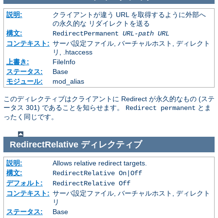
説明:
クライアントが違う URL を取得するように外部へ
の永久的な リダイレクトを送る
構文:
RedirectPermanent
URL-path
URL
コンテキスト:
サーバ設定ファイル, バーチャルホスト, ディレクト
リ, .htaccess
上書き:
FileInfo
ステータス:
Base
モジュール:
mod_alias
このディレクティブはクライアントに Redirect が永久的なもの (ステ
ータス 301) であることを知らせます。
とま
Redirect permanent
ったく同じです。
RedirectRelative
ディレクティブ
説明:
Allows relative redirect targets.
構文:
RedirectRelative On|Off
デフォルト:
RedirectRelative Off
コンテキスト:
サーバ設定ファイル, バーチャルホスト, ディレクト
リ
ステータス:
Base