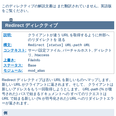
このディレクティブの解説文書は まだ翻訳されていません。英語版
をご覧ください。
Redirect
ディレクティブ
説明:
クライアントが違う URL を取得するように外部へ
のリダイレクトを 送る
構文:
Redirect [
status
]
URL-path
URL
コンテキスト:
サーバ設定ファイル, バーチャルホスト, ディレクト
リ, .htaccess
上書き:
FileInfo
ステータス:
Base
モジュール:
mod_alias
Redirect ディレクティブは古い URL を新しいものへマップします。
新しい URL がクライアントに返されます。そして、 クライアントは
新しいアドレスをもう一回取得しようとします。
URL-path
(% が復
号された) パスで始まるドキュメントへの すべてのリクエストは
URL
で始まる新しい (% が符号化された) URL へのリダイレクトエラ
ーが返されます。
例