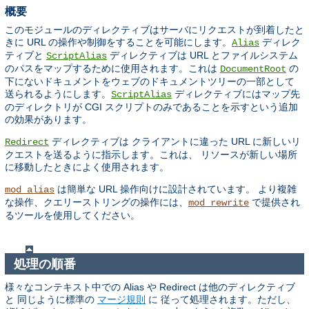
概要
このモジュールのディレクティブはサーバにリクエストが到着したと
きに URL の操作や制御をすることを可能にします。
ディレク
Alias
ティブと
ディレクティブは URL とファイルシステム
ScriptAlias
のパスをマップするために使用されます。これは
の
DocumentRoot
下にないドキュメントをウェブのドキュメントツリーの一部として
送られるようにします。
ディレクティブにはマップ先
ScriptAlias
のディレクトリが CGI スクリプトのみであることを示すという追加
の効果があります。
ディレクティブは クライアントに違った URL に新しいリ
Redirect
クエストを送るように指示します。これは、 リソースが新しい場所
に移動したときによく使用されます。
は簡単な URL 操作向けに設計されています。 より複雑
mod_alias
な操作、クエリーストリングの操作には、
で提供され
mod_rewrite
るツールを使用してください。
処理の順番
様々なコンテキスト中での Alias や Redirect は他のディレクティブ
と 同じように標準の
マージ規則
に 従って処理されます。ただし、