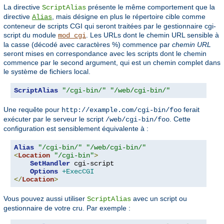
La directive
présente le même comportement que la
ScriptAlias
directive
, mais désigne en plus le répertoire cible comme
Alias
conteneur de scripts CGI qui seront traitées par le gestionnaire cgi-
script du module
. Les URLs dont le chemin URL sensible à
mod_cgi
la casse (décodé avec caractères %) commence par
chemin URL
seront mises en correspondance avec les scripts dont le chemin
commence par le second argument, qui est un chemin complet dans
le système de fichiers local.
ScriptAlias
"/cgi-bin/"
"/web/cgi-bin/"
Une requête pour
ferait
http://example.com/cgi-bin/foo
exécuter par le serveur le script
. Cette
/web/cgi-bin/foo
configuration est sensiblement équivalente à :
Alias
"/cgi-bin/"
"/web/cgi-bin/"
<
Location
"/cgi-bin"
>
SetHandler
 cgi-script

Options
+ExecCGI
</
Location
>
Vous pouvez aussi utiliser
avec un script ou
ScriptAlias
gestionnaire de votre cru. Par exemple :