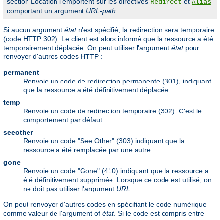
section Location l'emportent sur les directives
et
Redirect
Alias
comportant un argument
URL-path
.
Si aucun argument
état
n'est spécifié, la redirection sera temporaire
(code HTTP 302). Le client est alors informé que la ressource a été
temporairement déplacée. On peut utiliser l'argument
état
pour
renvoyer d'autres codes HTTP :
permanent
Renvoie un code de redirection permanente (301), indiquant
que la ressource a été définitivement déplacée.
temp
Renvoie un code de redirection temporaire (302). C'est le
comportement par défaut.
seeother
Renvoie un code "See Other" (303) indiquant que la
ressource a été remplacée par une autre.
gone
Renvoie un code "Gone" (410) indiquant que la ressource a
été définitivement supprimée. Lorsque ce code est utilisé, on
ne doit pas utiliser l'argument
URL
.
On peut renvoyer d'autres codes en spécifiant le code numérique
comme valeur de l'argument of
état
. Si le code est compris entre