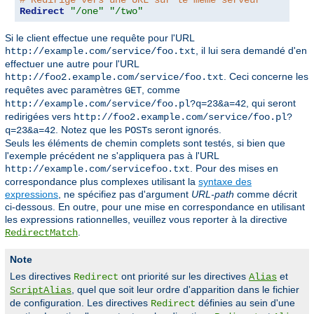
# Redirige vers une URL sur le même serveur
Redirect
"/one"
"/two"
Si le client effectue une requête pour l'URL
, il lui sera demandé d'en
http://example.com/service/foo.txt
effectuer une autre pour l'URL
. Ceci concerne les
http://foo2.example.com/service/foo.txt
requêtes avec paramètres
, comme
GET
, qui seront
http://example.com/service/foo.pl?q=23&a=42
redirigées vers
http://foo2.example.com/service/foo.pl?
. Notez que les
s seront ignorés.
q=23&a=42
POST
Seuls les éléments de chemin complets sont testés, si bien que
l'exemple précédent ne s'appliquera pas à l'URL
. Pour des mises en
http://example.com/servicefoo.txt
correspondance plus complexes utilisant la
syntaxe des
expressions
, ne spécifiez pas d'argument
URL-path
comme décrit
ci-dessous. En outre, pour une mise en correspondance en utilisant
les expressions rationnelles, veuillez vous reporter à la directive
.
RedirectMatch
Note
Les directives
ont priorité sur les directives
et
Redirect
Alias
, quel que soit leur ordre d'apparition dans le fichier
ScriptAlias
de configuration. Les directives
définies au sein d'une
Redirect