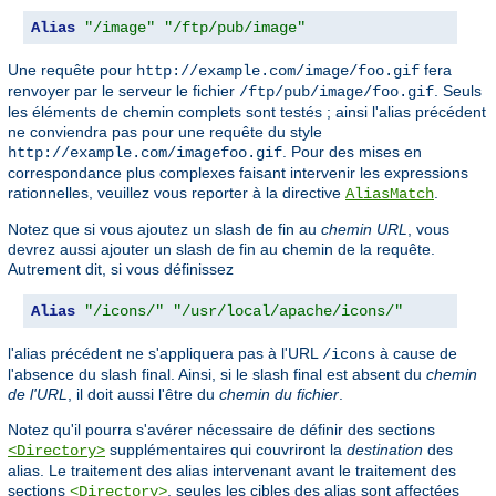
Alias
"/image"
"/ftp/pub/image"
Une requête pour
fera
http://example.com/image/foo.gif
renvoyer par le serveur le fichier
. Seuls
/ftp/pub/image/foo.gif
les éléments de chemin complets sont testés ; ainsi l'alias précédent
ne conviendra pas pour une requête du style
. Pour des mises en
http://example.com/imagefoo.gif
correspondance plus complexes faisant intervenir les expressions
rationnelles, veuillez vous reporter à la directive
.
AliasMatch
Notez que si vous ajoutez un slash de fin au
chemin URL
, vous
devrez aussi ajouter un slash de fin au chemin de la requête.
Autrement dit, si vous définissez
Alias
"/icons/"
"/usr/local/apache/icons/"
l'alias précédent ne s'appliquera pas à l'URL
à cause de
/icons
l'absence du slash final. Ainsi, si le slash final est absent du
chemin
de l'URL
, il doit aussi l'être du
chemin du fichier
.
Notez qu'il pourra s'avérer nécessaire de définir des sections
supplémentaires qui couvriront la
destination
des
<Directory>
alias. Le traitement des alias intervenant avant le traitement des
sections
, seules les cibles des alias sont affectées
<Directory>