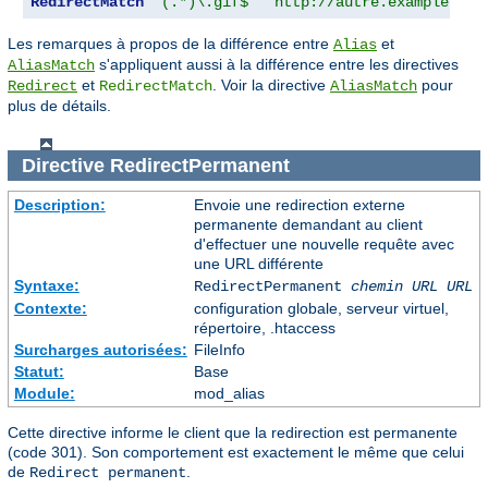
RedirectMatch
"(.*)\.gif$"
"http://autre.example.com
Les remarques à propos de la différence entre
et
Alias
s'appliquent aussi à la différence entre les directives
AliasMatch
et
. Voir la directive
pour
Redirect
RedirectMatch
AliasMatch
plus de détails.
Directive
RedirectPermanent
Description:
Envoie une redirection externe
permanente demandant au client
d'effectuer une nouvelle requête avec
une URL différente
Syntaxe:
RedirectPermanent
chemin URL
URL
Contexte:
configuration globale, serveur virtuel,
répertoire, .htaccess
Surcharges autorisées:
FileInfo
Statut:
Base
Module:
mod_alias
Cette directive informe le client que la redirection est permanente
(code 301). Son comportement est exactement le même que celui
de
.
Redirect permanent