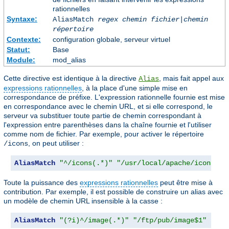
rationnelles
Syntaxe:
AliasMatch
regex
chemin fichier
|
chemin
répertoire
Contexte:
configuration globale, serveur virtuel
Statut:
Base
Module:
mod_alias
Cette directive est identique à la directive
, mais fait appel aux
Alias
expressions rationnelles
, à la place d'une simple mise en
correspondance de préfixe. L'expression rationnelle fournie est mise
en correspondance avec le chemin URL, et si elle correspond, le
serveur va substituer toute partie de chemin correspondant à
l'expression entre parenthèses dans la chaîne fournie et l'utiliser
comme nom de fichier. Par exemple, pour activer le répertoire
, on peut utiliser :
/icons
AliasMatch
"^/icons(.*)"
"/usr/local/apache/icons$1$
Toute la puissance des
expressions rationnelles
peut être mise à
contribution. Par exemple, il est possible de construire un alias avec
un modèle de chemin URL insensible à la casse :
AliasMatch
"(?i)^/image(.*)"
"/ftp/pub/image$1"