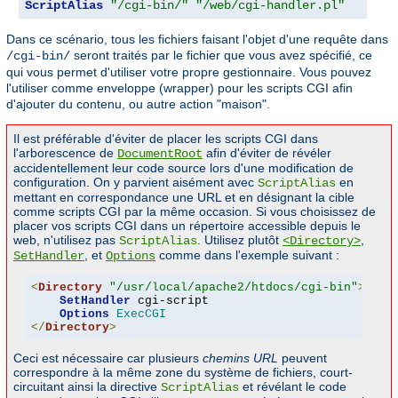
ScriptAlias
"/cgi-bin/"
"/web/cgi-handler.pl"
Dans ce scénario, tous les fichiers faisant l'objet d'une requête dans
seront traités par le fichier que vous avez spécifié, ce
/cgi-bin/
qui vous permet d'utiliser votre propre gestionnaire. Vous pouvez
l'utiliser comme enveloppe (wrapper) pour les scripts CGI afin
d'ajouter du contenu, ou autre action "maison".
Il est préférable d'éviter de placer les scripts CGI dans
l'arborescence de
afin d'éviter de révéler
DocumentRoot
accidentellement leur code source lors d'une modification de
configuration. On y parvient aisément avec
en
ScriptAlias
mettant en correspondance une URL et en désignant la cible
comme scripts CGI par la même occasion. Si vous choisissez de
placer vos scripts CGI dans un répertoire accessible depuis le
web, n'utilisez pas
. Utilisez plutôt
,
ScriptAlias
<Directory>
, et
comme dans l'exemple suivant :
SetHandler
Options
<
Directory
"/usr/local/apache2/htdocs/cgi-bin"
>
SetHandler
 cgi-script

Options
ExecCGI
</
Directory
>
Ceci est nécessaire car plusieurs
chemins URL
peuvent
correspondre à la même zone du système de fichiers, court-
circuitant ainsi la directive
et révélant le code
ScriptAlias