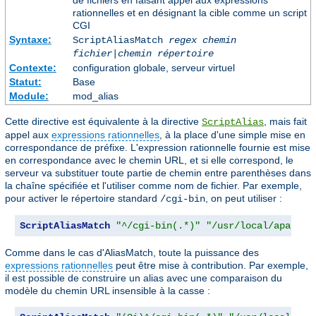
de fichiers en faisant appel aux expressions
rationnelles et en désignant la cible comme un script
CGI
Syntaxe:
ScriptAliasMatch
regex
chemin
fichier
|
chemin répertoire
Contexte:
configuration globale, serveur virtuel
Statut:
Base
Module:
mod_alias
Cette directive est équivalente à la directive
, mais fait
ScriptAlias
appel aux
expressions rationnelles
, à la place d'une simple mise en
correspondance de préfixe. L'expression rationnelle fournie est mise
en correspondance avec le chemin URL, et si elle correspond, le
serveur va substituer toute partie de chemin entre parenthèses dans
la chaîne spécifiée et l'utiliser comme nom de fichier. Par exemple,
pour activer le répertoire standard
, on peut utiliser :
/cgi-bin
ScriptAliasMatch
"^/cgi-bin(.*)"
"/usr/local/apache/
Comme dans le cas d'AliasMatch, toute la puissance des
expressions rationnelles
peut être mise à contribution. Par exemple,
il est possible de construire un alias avec une comparaison du
modèle du chemin URL insensible à la casse :