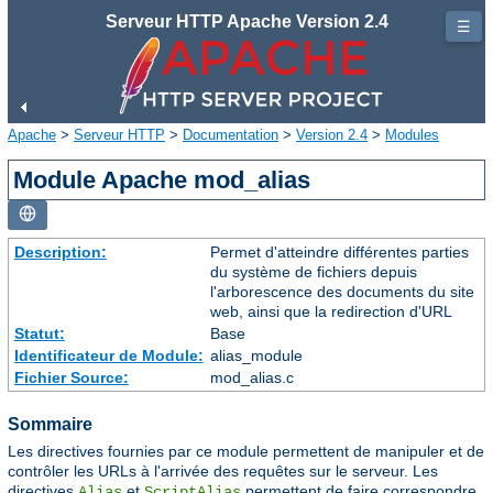
Serveur HTTP Apache Version 2.4
☰
Apache
>
Serveur HTTP
>
Documentation
>
Version 2.4
>
Modules
Module Apache mod_alias
Description:
Permet d'atteindre différentes parties
du système de fichiers depuis
l'arborescence des documents du site
web, ainsi que la redirection d'URL
Statut:
Base
Identificateur de Module:
alias_module
Fichier Source:
mod_alias.c
Sommaire
Les directives fournies par ce module permettent de manipuler et de
contrôler les URLs à l'arrivée des requêtes sur le serveur. Les
directives
et
permettent de faire correspondre
Alias
ScriptAlias