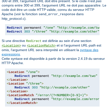
300 et 399, l'argument
URL
doit être présent. Si le code n'est
pas
compris entre 300 et 399, l'argument
URL
ne doit pas apparaître. Le
code doit être un code HTTP valide, connu du serveur HTTP
Apache (voir la fonction
dans
send_error_response
http_protocol.c).
Redirect
 permanent 
"/one"
"http://example.com/two"
Redirect
303
"/three"
"http://example.com/other"
Si une directive
est définie au sein d'une section
Redirect
ou
et si l'argument
URL-path
est
<Location>
<LocationMatch>
omis, l'argument
URL
sera interprété en utilisant la
syntaxe des
expressions
.
Cette syntaxe est disponible à partir de la version 2.4.19 du serveur
HTTP Apache.
<
Location
"/one"
>
Redirect
 permanent 
"http://example.com/two"
</
Location
>
<
Location
"/three"
>
Redirect
303
"http://example.com/other"
</
Location
>
<
LocationMatch
"/error/(?<NUMBER>[0-9]+)"
>
Redirect
 permanent 
"http://example.com/errors/%{
</
LocationMatch
>