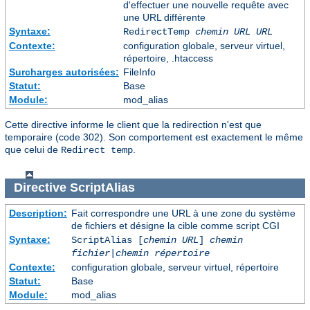
d'effectuer une nouvelle requête avec
une URL différente
Syntaxe:
RedirectTemp
chemin URL
URL
Contexte:
configuration globale, serveur virtuel,
répertoire, .htaccess
Surcharges autorisées:
FileInfo
Statut:
Base
Module:
mod_alias
Cette directive informe le client que la redirection n'est que
temporaire (code 302). Son comportement est exactement le même
que celui de
.
Redirect temp
Directive
ScriptAlias
Description:
Fait correspondre une URL à une zone du système
de fichiers et désigne la cible comme script CGI
Syntaxe:
ScriptAlias [
chemin URL
]
chemin
fichier
|
chemin répertoire
Contexte:
configuration globale, serveur virtuel, répertoire
Statut:
Base
Module:
mod_alias