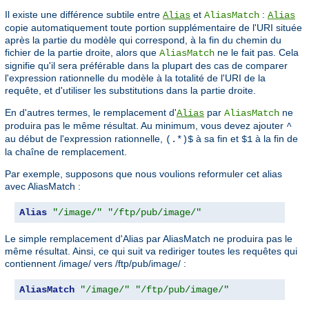
Il existe une différence subtile entre
et
:
Alias
AliasMatch
Alias
copie automatiquement toute portion supplémentaire de l'URI située
après la partie du modèle qui correspond, à la fin du chemin du
fichier de la partie droite, alors que
ne le fait pas. Cela
AliasMatch
signifie qu'il sera préférable dans la plupart des cas de comparer
l'expression rationnelle du modèle à la totalité de l'URI de la
requête, et d'utiliser les substitutions dans la partie droite.
En d'autres termes, le remplacement d'
par
ne
Alias
AliasMatch
produira pas le même résultat. Au minimum, vous devez ajouter
^
au début de l'expression rationnelle,
à sa fin et
à la fin de
(.*)$
$1
la chaîne de remplacement.
Par exemple, supposons que nous voulions reformuler cet alias
avec AliasMatch :
Alias
"/image/"
"/ftp/pub/image/"
Le simple remplacement d'Alias par AliasMatch ne produira pas le
même résultat. Ainsi, ce qui suit va rediriger toutes les requêtes qui
contiennent /image/ vers /ftp/pub/image/ :
AliasMatch
"/image/"
"/ftp/pub/image/"