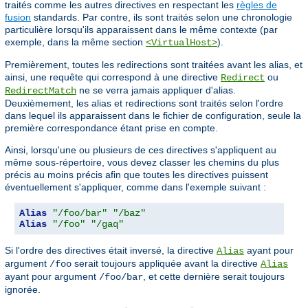
traités comme les autres directives en respectant les
règles de
fusion
standards. Par contre, ils sont traités selon une chronologie
particulière lorsqu'ils apparaissent dans le même contexte (par
exemple, dans la même section
).
<VirtualHost>
Premièrement, toutes les redirections sont traitées avant les alias, et
ainsi, une requête qui correspond à une directive
ou
Redirect
ne se verra jamais appliquer d'alias.
RedirectMatch
Deuxièmement, les alias et redirections sont traités selon l'ordre
dans lequel ils apparaissent dans le fichier de configuration, seule la
première correspondance étant prise en compte.
Ainsi, lorsqu'une ou plusieurs de ces directives s'appliquent au
même sous-répertoire, vous devez classer les chemins du plus
précis au moins précis afin que toutes les directives puissent
éventuellement s'appliquer, comme dans l'exemple suivant :
Alias
"/foo/bar"
"/baz"
Alias
"/foo"
"/gaq"
Si l'ordre des directives était inversé, la directive
ayant pour
Alias
argument
serait toujours appliquée avant la directive
/foo
Alias
ayant pour argument
, et cette dernière serait toujours
/foo/bar
ignorée.