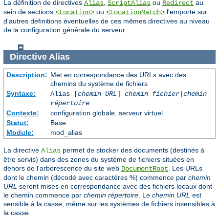
La définition de directives
,
ou
au
Alias
ScriptAlias
Redirect
sein de sections
ou
l'emporte sur
<Location>
<LocationMatch>
d'autres définitions éventuelles de ces mêmes directives au niveau
de la configuration générale du serveur.
Directive
Alias
Description:
Met en correspondance des URLs avec des
chemins du système de fichiers
Syntaxe:
Alias [
chemin URL
]
chemin fichier
|
chemin
répertoire
Contexte:
configuration globale, serveur virtuel
Statut:
Base
Module:
mod_alias
La directive
permet de stocker des documents (destinés à
Alias
être servis) dans des zones du système de fichiers situées en
dehors de l'arborescence du site web
. Les URLs
DocumentRoot
dont le chemin (décodé avec caractères %) commence par
chemin
URL
seront mises en correspondance avec des fichiers locaux dont
le chemin commence par
chemin répertoire
. Le
chemin URL
est
sensible à la casse, même sur les systèmes de fichiers insensibles à
la casse.