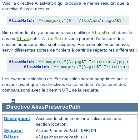
Voici la directive AliasMatch qui produira le même résultat que la
directive Alias ci-dessus :
AliasMatch
"^/image/(.*)$"
"/ftp/pub/image/$1"
Bien entendu, il n'y a aucune raison d'utiliser
dans le
AliasMatch
cas où
suffit.
vous permet d'effectuer des
Alias
AliasMatch
choses beaucoup plus sophistiquées. Par exemple, vous pouvez
servir différentes sortes de fichiers à partir de répertoires différents :
AliasMatch
"^/image/(.*)\.jpg$"
"/fichiers/jpg.image
AliasMatch
"^/image/(.*)\.gif$"
"/fichiers/gif
Les éventuels slashes de tête multiples seront supprimés par le
serveur avant que les directives de ce module n'effectuent des
comparaisons avec le chemin URL de la requête.
Directive
AliasPreservePath
Description:
Associer le chemin entier à l'alias dans une
section location.
Syntaxe:
AliasPreservePath OFF|ON
Défaut:
AliasPreservePath OFF