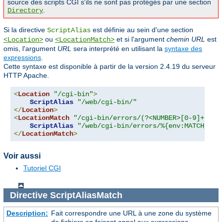
source des scripts CGI s'ils ne sont pas protégés par une section
.
Directory
Si la directive
est définie au sein d'une section
ScriptAlias
ou
et si l'argument
chemin URL
est
<Location>
<LocationMatch>
omis, l'argument
URL
sera interprété en utilisant la
syntaxe des
expressions
.
Cette syntaxe est disponible à partir de la version 2.4.19 du serveur
HTTP Apache.
<
Location
"/cgi-bin"
>
ScriptAlias
"/web/cgi-bin/"
</
Location
>
<
LocationMatch
"/cgi-bin/errors/(?<NUMBER>[0-9]+)"
>
ScriptAlias
"/web/cgi-bin/errors/%{env:MATCH_NUM
</
LocationMatch
>
Voir aussi
Tutoriel CGI
Directive
ScriptAliasMatch
Description:
Fait correspondre une URL à une zone du système