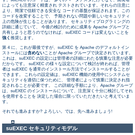
によっても注意深く精査され テストされています。それらの注意に
より、簡潔で信頼できる安全な コードの基盤が保証されます。この
コードを改変することで、 予期されない問題や新しいセキュリティ
上の危険が生じることがあります。 セキュリティプログラミングの
詳細に通じていて、 今後の検討のために成果を Apache グループと
共有しようと思うのでなければ、suEXEC コードは変えないことを
強く
推奨します。
第 4 に、これが最後ですが、suEXEC を Apache のデフォルトイン
ストールには
含めない
ことが Apache グループで決定されています。
これは、suEXEC の設定には管理者の詳細にわたる慎重な注意が必要
だからです。 suEXEC の様々な設定について検討が終われば、管理
者は suEXEC を通常のインストール方法でインストールすることが
できます。 これらの設定値は、suEXEC 機能の使用中にシステムセ
キュリティを適切に保つために、 管理者によって慎重に決定され指
定されることが必要です。 この詳細な手順により、Apache グループ
は、suEXEC のインストールについて、注意深く十分に検討してそれ
を使用することを 決定した場合に限っていただきたいと考えていま
す。
それでも進みますか? よろしい。では、先へ進みましょう!
suEXEC セキュリティモデル