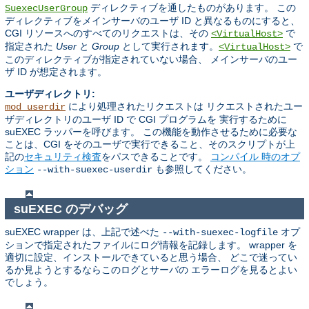
ディレクティブを通したものがあります。 この
SuexecUserGroup
ディレクティブをメインサーバのユーザ ID と異なるものにすると、
CGI リソースへのすべてのリクエストは、その
で
<VirtualHost>
指定された
User
と
Group
として実行されます。
で
<VirtualHost>
このディレクティブが指定されていない場合、 メインサーバのユー
ザ ID が想定されます。
ユーザディレクトリ:
により処理されたリクエストは リクエストされたユー
mod_userdir
ザディレクトリのユーザ ID で CGI プログラムを 実行するために
suEXEC ラッパーを呼びます。 この機能を動作させるために必要な
ことは、CGI をそのユーザで実行できること、そのスクリプトが上
記の
セキュリティ検査
をパスできることです。
コンパイル 時のオプ
ション
も参照してください。
--with-suexec-userdir
suEXEC のデバッグ
suEXEC wrapper は、上記で述べた
オプ
--with-suexec-logfile
ションで指定されたファイルにログ情報を記録します。 wrapper を
適切に設定、インストールできていると思う場合、 どこで迷ってい
るか見ようとするならこのログとサーバの エラーログを見るとよい
でしょう。