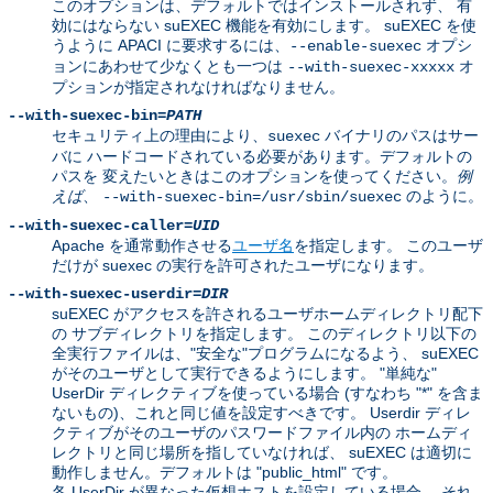
このオプションは、デフォルトではインストールされず、 有
効にはならない suEXEC 機能を有効にします。 suEXEC を使
うように APACI に要求するには、
オプシ
--enable-suexec
ョンにあわせて少なくとも一つは
オ
--with-suexec-xxxxx
プションが指定されなければなりません。
--with-suexec-bin=
PATH
セキュリティ上の理由により、
バイナリのパスはサー
suexec
バに ハードコードされている必要があります。デフォルトの
パスを 変えたいときはこのオプションを使ってください。
例
えば
、
のように。
--with-suexec-bin=/usr/sbin/suexec
--with-suexec-caller=
UID
Apache を通常動作させる
ユーザ名
を指定します。 このユーザ
だけが suexec の実行を許可されたユーザになります。
--with-suexec-userdir=
DIR
suEXEC がアクセスを許されるユーザホームディレクトリ配下
の サブディレクトリを指定します。 このディレクトリ以下の
全実行ファイルは、"安全な"プログラムになるよう、 suEXEC
がそのユーザとして実行できるようにします。 "単純な"
UserDir ディレクティブを使っている場合 (すなわち "*" を含ま
ないもの)、これと同じ値を設定すべきです。 Userdir ディレ
クティブがそのユーザのパスワードファイル内の ホームディ
レクトリと同じ場所を指していなければ、 suEXEC は適切に
動作しません。デフォルトは "public_html" です。
各 UserDir が異なった仮想ホストを設定している場合、 それ