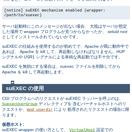
[notice] suEXEC mechanism enabled (wrapper:
/path/to/suexec
)
サーバ起動時にこのメッセージが出ない場合、 大抵はサーバが想定
した場所で wrapper プログラムが見つからなかったか、
setuid root
としてインストールされていないかです。
suEXEC の仕組みを使用するのが初めてで、Apache が既に動作中で
あれば、 Apache を kill して、再起動しなければなりません。HUP
シグナルや USR1 シグナルによる単純な再起動では不十分です。
suEXEC を無効にする場合は、
ファイルを削除してから
suexec
Apache を kill して再起動します。
suEXEC の使用
CGI プログラムへのリクエストが suEXEC ラッパーを呼ぶのは、
ディレクティブを 含むバーチャルホストへのリ
SuexecUserGroup
クエストか、
により 処理されたリクエストの場合に限
mod_userdir
ります。
仮想ホスト:
suEXEC wrapper の使い方として、
設定での
VirtualHost