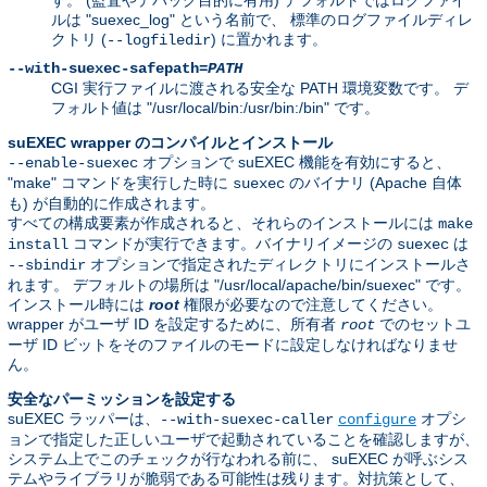
ルは "suexec_log" という名前で、 標準のログファイルディレ
クトリ (
) に置かれます。
--logfiledir
--with-suexec-safepath=
PATH
CGI 実行ファイルに渡される安全な PATH 環境変数です。 デ
フォルト値は "/usr/local/bin:/usr/bin:/bin" です。
suEXEC wrapper のコンパイルとインストール
オプションで suEXEC 機能を有効にすると、
--enable-suexec
"make" コマンドを実行した時に
のバイナリ (Apache 自体
suexec
も) が自動的に作成されます。
すべての構成要素が作成されると、それらのインストールには
make
コマンドが実行できます。バイナリイメージの
は
install
suexec
オプションで指定されたディレクトリにインストールさ
--sbindir
れます。 デフォルトの場所は "/usr/local/apache/bin/suexec" です。
インストール時には
root
権限が必要なので注意してください。
wrapper がユーザ ID を設定するために、所有者
でのセットユ
root
ーザ ID ビットをそのファイルのモードに設定しなければなりませ
ん。
安全なパーミッションを設定する
suEXEC ラッパーは、
オプシ
--with-suexec-caller
configure
ョンで指定した正しいユーザで起動されていることを確認しますが、
システム上でこのチェックが行なわれる前に、 suEXEC が呼ぶシス
テムやライブラリが脆弱である可能性は残ります。対抗策として、