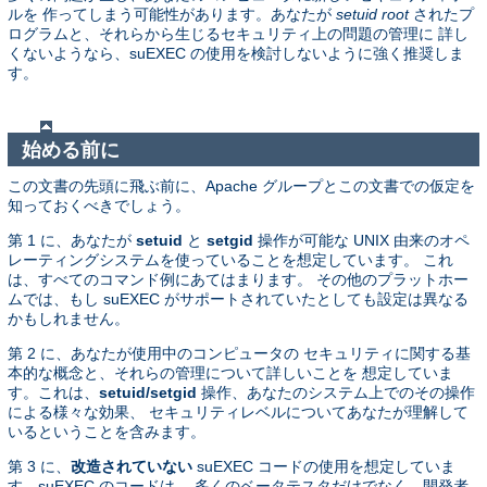
ルを 作ってしまう可能性があります。あなたが
setuid root
されたプ
ログラムと、それらから生じるセキュリティ上の問題の管理に 詳し
くないようなら、suEXEC の使用を検討しないように強く推奨しま
す。
始める前に
この文書の先頭に飛ぶ前に、Apache グループとこの文書での仮定を
知っておくべきでしょう。
第 1 に、あなたが
setuid
と
setgid
操作が可能な UNIX 由来のオペ
レーティングシステムを使っていることを想定しています。 これ
は、すべてのコマンド例にあてはまります。 その他のプラットホー
ムでは、もし suEXEC がサポートされていたとしても設定は異なる
かもしれません。
第 2 に、あなたが使用中のコンピュータの セキュリティに関する基
本的な概念と、それらの管理について詳しいことを 想定していま
す。これは、
setuid/setgid
操作、あなたのシステム上でのその操作
による様々な効果、 セキュリティレベルについてあなたが理解して
いるということを含みます。
第 3 に、
改造されていない
suEXEC コードの使用を想定していま
す。suEXEC のコードは、 多くのベータテスタだけでなく、開発者