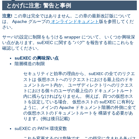
とかげに注意: 警告と事例
注意!
この章は完全ではありません。この章の最新改訂版について
は、 Apache グループの
オンラインドキュメント
版を参照してくだ
さい。
サーバの設定に制限をもうける wrapper について、 いくつか興味深
い点があります。suEXEC に関する "バグ" を報告する前にこれらを
確認してください。
suEXEC の興味深い点
階層構造の制限
セキュリティと効率の理由から、
の全てのリクエ
suEXEC
ストは 仮想ホストへのリクエストにおける最上位のドキ
ュメントルート内か、 ユーザディレクトリへのリクエス
トにおける個々のユーザの最上位の ドキュメントルート
内に残らなければなりません。 例えば、四つの仮想ホス
トを設定している場合、 仮想ホストの suEXEC に有利な
ように、メインの Apache ドキュメント階層の外側に全て
の仮想ホストのドキュメントルートを 構築する必要があ
ります。(例は後日記載)
suEXEC の PATH 環境変数
これを変更するのは危険です。この指定に含まれる各パス