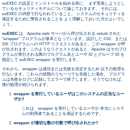
suEXEC の設定とインストールを始める前に、 まず実装しようとし
ているセキュリティモデルについて論じておきます。 それには、
suEXEC の内部で行なわれていること、 システムのセキュリティを
保証するために警告されることを よく理解しておいた方がよいでし
ょう。
suEXEC
は、Apache web サーバから呼び出される setuid された
"wrapper" プログラムが基本となっています。設計した CGI、または
SSI プログラムへの HTTP リクエストがあると、この wrapper が呼
び出されます。このようなリクエストがあると、Apache はそのプロ
グラムが実行される際のプログラム名とユーザ ID とグループ ID を
指定して suEXEC wrapper を実行します。
それから、wrapper は成功または失敗を決定するため 以下の処理を
行ないます。これらの状態のうち一つでも失敗した場合、 プログラ
ムは失敗をログに記録してエラーで終了します。 そうでなければ、
後の処理が続けられます。
wrapper を実行しているユーザはこのシステムの正当なユー
ザか?
これは、wrapper を実行しているユーザが 本当にシステ
ムの利用者であることを保証するためです。
wrapper が適切な数の引数で呼び出されたか?