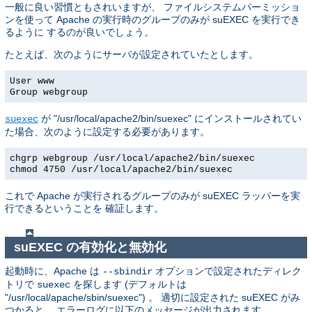
一般に良い習慣ともされいますが、 ファイルシステムパーミッショ
ンを使って Apache の実行時のグループのみが suEXEC を実行でき
るように するのが良いでしょう。
たとえば、次のようにサーバが設定されていたとします。
User www
Group webgroup
が "/usr/local/apache2/bin/suexec" にインストールされてい
suexec
た場合、次のように設定する必要があります。
chgrp webgroup /usr/local/apache2/bin/suexec
chmod 4750 /usr/local/apache2/bin/suexec
これで Apache が実行されるグループのみが suEXEC ラッパーを実
行できるということを 確証します。
suEXEC の有効化と無効化
起動時に、Apache は
オプションで設定されたディレク
--sbindir
トリで
を探します (デフォルトは
suexec
"/usr/local/apache/sbin/suexec") 。 適切に設定された suEXEC がみ
つかると、 エラーログに以下のメッセージが出力されます。