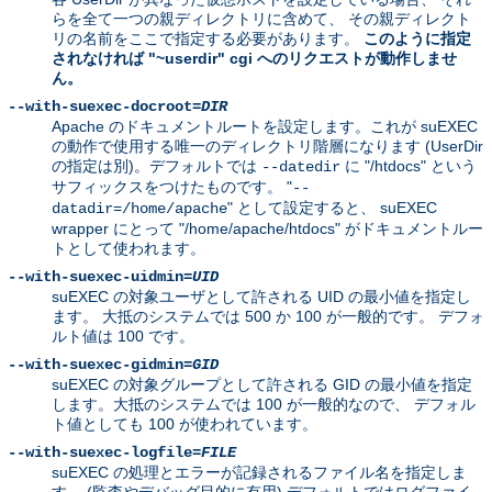
らを全て一つの親ディレクトリに含めて、 その親ディレクト
リの名前をここで指定する必要があります。
このように指定
されなければ "~userdir" cgi へのリクエストが動作しませ
ん。
--with-suexec-docroot=
DIR
Apache のドキュメントルートを設定します。これが suEXEC
の動作で使用する唯一のディレクトリ階層になります (UserDir
の指定は別)。デフォルトでは
に "/htdocs" という
--datedir
サフィックスをつけたものです。 "
--
" として設定すると、 suEXEC
datadir=/home/apache
wrapper にとって "/home/apache/htdocs" がドキュメントルー
トとして使われます。
--with-suexec-uidmin=
UID
suEXEC の対象ユーザとして許される UID の最小値を指定し
ます。 大抵のシステムでは 500 か 100 が一般的です。 デフォ
ルト値は 100 です。
--with-suexec-gidmin=
GID
suEXEC の対象グループとして許される GID の最小値を指定
します。大抵のシステムでは 100 が一般的なので、 デフォル
ト値としても 100 が使われています。
--with-suexec-logfile=
FILE
suEXEC の処理とエラーが記録されるファイル名を指定しま
す。 (監査やデバッグ目的に有用) デフォルトではログファイ