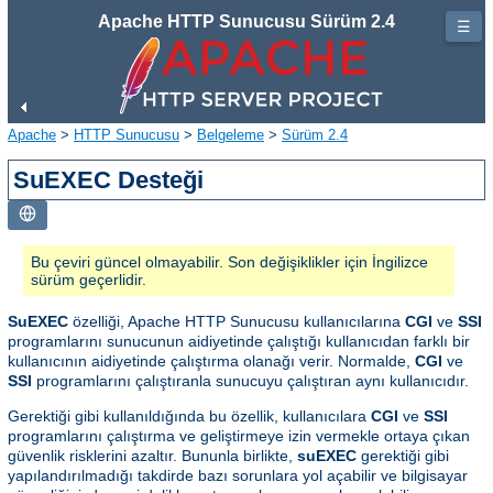
Apache HTTP Sunucusu Sürüm 2.4
☰
Apache
>
HTTP Sunucusu
>
Belgeleme
>
Sürüm 2.4
SuEXEC Desteği
Bu çeviri güncel olmayabilir. Son değişiklikler için İngilizce
sürüm geçerlidir.
SuEXEC
özelliği, Apache HTTP Sunucusu kullanıcılarına
CGI
ve
SSI
programlarını sunucunun aidiyetinde çalıştığı kullanıcıdan farklı bir
kullanıcının aidiyetinde çalıştırma olanağı verir. Normalde,
CGI
ve
SSI
programlarını çalıştıranla sunucuyu çalıştıran aynı kullanıcıdır.
Gerektiği gibi kullanıldığında bu özellik, kullanıcılara
CGI
ve
SSI
programlarını çalıştırma ve geliştirmeye izin vermekle ortaya çıkan
güvenlik risklerini azaltır. Bununla birlikte,
suEXEC
gerektiği gibi
yapılandırılmadığı takdirde bazı sorunlara yol açabilir ve bilgisayar