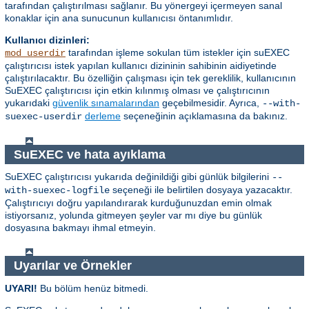
tarafından çalıştırılması sağlanır. Bu yönergeyi içermeyen sanal
konaklar için ana sunucunun kullanıcısı öntanımlıdır.
Kullanıcı dizinleri:
tarafından işleme sokulan tüm istekler için suEXEC
mod_userdir
çalıştırıcısı istek yapılan kullanıcı dizininin sahibinin aidiyetinde
çalıştırılacaktır. Bu özelliğin çalışması için tek gereklilik, kullanıcının
SuEXEC çalıştırıcısı için etkin kılınmış olması ve çalıştırıcının
yukarıdaki
güvenlik sınamalarından
geçebilmesidir. Ayrıca,
--with-
derleme
seçeneğinin açıklamasına da bakınız.
suexec-userdir
SuEXEC ve hata ayıklama
SuEXEC çalıştırıcısı yukarıda değinildiği gibi günlük bilgilerini
--
seçeneği ile belirtilen dosyaya yazacaktır.
with-suexec-logfile
Çalıştırıcıyı doğru yapılandırarak kurduğunuzdan emin olmak
istiyorsanız, yolunda gitmeyen şeyler var mı diye bu günlük
dosyasına bakmayı ihmal etmeyin.
Uyarılar ve Örnekler
UYARI!
Bu bölüm henüz bitmedi.