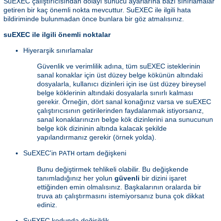
SuEXEC çalıştırıcısından dolayı sunucu ayarlarına bazı sınırlamalar
getiren bir kaç önemli nokta mevcuttur. SuEXEC ile ilgili hata
bildiriminde bulunmadan önce bunlara bir göz atmalısınız.
suEXEC ile ilgili önemli noktalar
Hiyerarşik sınırlamalar
Güvenlik ve verimlilik adına, tüm suEXEC isteklerinin
sanal konaklar için üst düzey belge kökünün altındaki
dosyalarla, kullanıcı dizinleri için ise üst düzey bireysel
belge köklerinin altındaki dosyalarla sınırlı kalması
gerekir. Örneğin, dört sanal konağınız varsa ve suEXEC
çalıştırıcısının getirilerinden faydalanmak istiyorsanız,
sanal konaklarınızın belge kök dizinlerini ana sunucunun
belge kök dizininin altında kalacak şekilde
yapılandırmanız gerekir (örnek yolda).
SuEXEC'in
ortam değişkeni
PATH
Bunu değiştirmek tehlikeli olabilir. Bu değişkende
tanımladığınız her yolun
güvenli
bir dizini işaret
ettiğinden emin olmalısınız. Başkalarının oralarda bir
truva atı çalıştırmasını istemiyorsanız buna çok dikkat
ediniz.
SuEXEC kodunda değişiklik