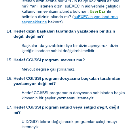
istenen dizin acaba suEXEC'in belge kök dizini altında
mı? Yani, istenen dizin, suEXEC'in aidiyetinde çalıştığı
kullanıcının ev dizini altında bulunan,
ile
UserDir
belirtilen dizinin altında mı? (
suEXEC'in yapılandırma
seçeneklerine
bakınız).
Hedef dizin başkaları tarafından yazılabilen bir dizin
değil, değil mi?
Başkaları da yazabilsin diye bir dizin açmıyoruz; dizin
içeriğini sadece sahibi değiştirebilmelidir.
Hedef CGI/SSI programı mevcut mu?
Mevcut değilse çalıştırılamaz.
Hedef CGI/SSI program dosyasına başkaları tarafından
yazılamıyor, değil mi?
Hedef CGI/SSI programının dosyasına sahibinden başka
kimsenin bir şeyler yazmasını istemeyiz.
Hedef CGI/SSI program setuid veya setgid
değil
, değil
mi?
UID/GID'i tekrar değiştirecek programlar çalıştırmayı
istemeyiz.