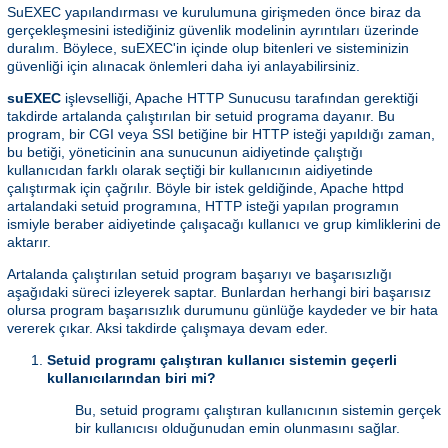
SuEXEC yapılandırması ve kurulumuna girişmeden önce biraz da
gerçekleşmesini istediğiniz güvenlik modelinin ayrıntıları üzerinde
duralım. Böylece, suEXEC'in içinde olup bitenleri ve sisteminizin
güvenliği için alınacak önlemleri daha iyi anlayabilirsiniz.
suEXEC
işlevselliği, Apache HTTP Sunucusu tarafından gerektiği
takdirde artalanda çalıştırılan bir setuid programa dayanır. Bu
program, bir CGI veya SSI betiğine bir HTTP isteği yapıldığı zaman,
bu betiği, yöneticinin ana sunucunun aidiyetinde çalıştığı
kullanıcıdan farklı olarak seçtiği bir kullanıcının aidiyetinde
çalıştırmak için çağrılır. Böyle bir istek geldiğinde, Apache httpd
artalandaki setuid programına, HTTP isteği yapılan programın
ismiyle beraber aidiyetinde çalışacağı kullanıcı ve grup kimliklerini de
aktarır.
Artalanda çalıştırılan setuid program başarıyı ve başarısızlığı
aşağıdaki süreci izleyerek saptar. Bunlardan herhangi biri başarısız
olursa program başarısızlık durumunu günlüğe kaydeder ve bir hata
vererek çıkar. Aksi takdirde çalışmaya devam eder.
Setuid programı çalıştıran kullanıcı sistemin geçerli
kullanıcılarından biri mi?
Bu, setuid programı çalıştıran kullanıcının sistemin gerçek
bir kullanıcısı olduğunudan emin olunmasını sağlar.