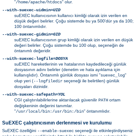
"
" olur.
/home/apache/htdocs
--with-suexec-uidmin=
UID
suEXEC kullanıcısının kullanıcı kimliği olarak izin verilen en
düşük değeri belirler. Çoğu sistemde bu ya 500'dür ya da 100;
100 öntanımlıdır.
--with-suexec-gidmin=
GID
suEXEC kullanıcısının grup kimliği olarak izin verilen en düşük
değeri belirler. Çoğu sistemde bu 100 olup, seçeneğin de
öntanımlı değeridir.
--with-suexec-logfile=
DOSYA
suEXEC hareketlerinin ve hatalarının kaydedileceği günlük
dosyasının adını belirler (denetim ve hata ayıklama için
kullanışlıdır). Öntanımlı günlük dosyası ismi "
"
suexec_log
olup yeri (
seçeneği ile belirtilen) günlük
--logfiledir
dosyaları dizinidir.
--with-suexec-safepath=
YOL
CGI çalıştırılabilirlerine aktarılacak güvenilir
ortam
PATH
değişkeninin değerini tanımlar.
"
" öntanımlıdır.
/usr/local/bin:/usr/bin:/bin
SuEXEC çalıştırıcısının derlenmesi ve kurulumu
SuEXEC özelliğini
seçeneği ile etkinleştirdiyseniz
--enable-suexec