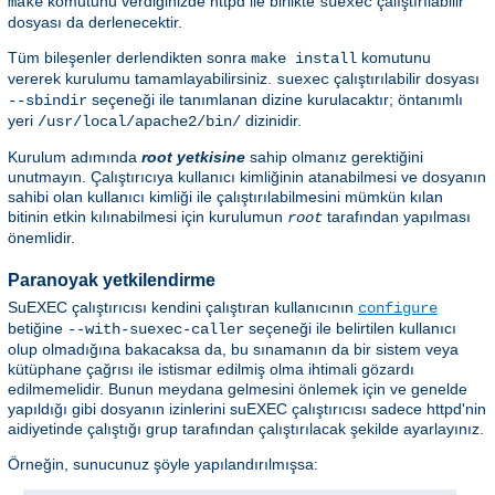
komutunu verdiğinizde httpd ile birlikte
çalıştırılabilir
make
suexec
dosyası da derlenecektir.
Tüm bileşenler derlendikten sonra
komutunu
make install
vererek kurulumu tamamlayabilirsiniz.
çalıştırılabilir dosyası
suexec
seçeneği ile tanımlanan dizine kurulacaktır; öntanımlı
--sbindir
yeri
dizinidir.
/usr/local/apache2/bin/
Kurulum adımında
root yetkisine
sahip olmanız gerektiğini
unutmayın. Çalıştırıcıya kullanıcı kimliğinin atanabilmesi ve dosyanın
sahibi olan kullanıcı kimliği ile çalıştırılabilmesini mümkün kılan
bitinin etkin kılınabilmesi için kurulumun
tarafından yapılması
root
önemlidir.
Paranoyak yetkilendirme
SuEXEC çalıştırıcısı kendini çalıştıran kullanıcının
configure
betiğine
seçeneği ile belirtilen kullanıcı
--with-suexec-caller
olup olmadığına bakacaksa da, bu sınamanın da bir sistem veya
kütüphane çağrısı ile istismar edilmiş olma ihtimali gözardı
edilmemelidir. Bunun meydana gelmesini önlemek için ve genelde
yapıldığı gibi dosyanın izinlerini suEXEC çalıştırıcısı sadece httpd'nin
aidiyetinde çalıştığı grup tarafından çalıştırılacak şekilde ayarlayınız.
Örneğin, sunucunuz şöyle yapılandırılmışsa: