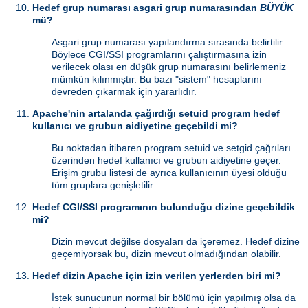
Hedef grup numarası asgari grup numarasından
BÜYÜK
mü?
Asgari grup numarası yapılandırma sırasında belirtilir.
Böylece CGI/SSI programlarını çalıştırmasına izin
verilecek olası en düşük grup numarasını belirlemeniz
mümkün kılınmıştır. Bu bazı "sistem" hesaplarını
devreden çıkarmak için yararlıdır.
Apache'nin artalanda çağırdığı setuid program hedef
kullanıcı ve grubun aidiyetine geçebildi mi?
Bu noktadan itibaren program setuid ve setgid çağrıları
üzerinden hedef kullanıcı ve grubun aidiyetine geçer.
Erişim grubu listesi de ayrıca kullanıcının üyesi olduğu
tüm gruplara genişletilir.
Hedef CGI/SSI programının bulunduğu dizine geçebildik
mi?
Dizin mevcut değilse dosyaları da içeremez. Hedef dizine
geçemiyorsak bu, dizin mevcut olmadığından olabilir.
Hedef dizin Apache için izin verilen yerlerden biri mi?
İstek sunucunun normal bir bölümü için yapılmış olsa da