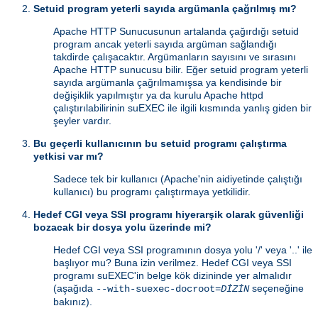
Setuid program yeterli sayıda argümanla çağrılmış mı?
Apache HTTP Sunucusunun artalanda çağırdığı setuid
program ancak yeterli sayıda argüman sağlandığı
takdirde çalışacaktır. Argümanların sayısını ve sırasını
Apache HTTP sunucusu bilir. Eğer setuid program yeterli
sayıda argümanla çağrılmamışsa ya kendisinde bir
değişiklik yapılmıştır ya da kurulu Apache httpd
çalıştırılabilirinin suEXEC ile ilgili kısmında yanlış giden bir
şeyler vardır.
Bu geçerli kullanıcının bu setuid programı çalıştırma
yetkisi var mı?
Sadece tek bir kullanıcı (Apache'nin aidiyetinde çalıştığı
kullanıcı) bu programı çalıştırmaya yetkilidir.
Hedef CGI veya SSI programı hiyerarşik olarak güvenliği
bozacak bir dosya yolu üzerinde mi?
Hedef CGI veya SSI programının dosya yolu '/' veya '..' ile
başlıyor mu? Buna izin verilmez. Hedef CGI veya SSI
programı suEXEC'in belge kök dizininde yer almalıdır
(aşağıda
seçeneğine
--with-suexec-docroot=
DİZİN
bakınız).