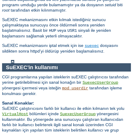
programı umduğu yerde bulamamıştır ya da dosyanın
setuid
biti
root
tarafından etkin kılınmamıştır.
SuEXEC mekanizmasını etkin kılmak istediğiniz sunucu
çalışmaktaysa sunucuyu önce öldürmeli sonra yeniden
başlatmalısınız. Basit bir
veya
sinyali ile yeniden
HUP
USR1
başlamasını sağlamak yeterli olmayacaktır.
SuEXEC mekanizmasını iptal etmek için ise
dosyasını
suexec
sildikten sonra httpd'yi öldürüp yeniden başlamalısınız.
SuEXEC'in kullanımı
CGI programlarına yapılan isteklerin suEXEC çalıştırıcısı tarafından
yerine getirilebilmesi için sanal konağın bir
SuexecUserGroup
yönergesi içermesi veya isteğin
tarafından işleme
mod_userdir
konulması gerekir.
Sanal Konaklar:
SuEXEC çalıştırıcısını farklı bir kullanıcı ile etkin kılmanın tek yolu
bölümleri içinde
yönergesini
VirtualHost
SuexecUserGroup
kullanmaktır. Bu yönergede ana sunucuyu çalıştıran kullanıcıdan
farklı bir kullanıcı belirterek ilgili sanal konak üzerinden CGI
kaynakları için yapılan tüm isteklerin belirtilen
kullanıcı
ve
grup