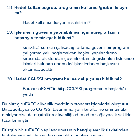
Hedef kullanıcı/grup, programın kullanıcı/grubu ile aynı
mı?
Hedef kullanıcı dosyanın sahibi mi?
İşlemlerin güvenle yapılabilmesi için süreç ortamını
başarıyla temizleyebildik mi?
suEXEC, sürecin çalışacağı ortama güvenli bir program
çalıştırma yolu sağlamaktan başka, yapılandırma
sırasında oluşturulan güvenli ortam değişkenleri listesinde
isimleri bulunan ortam değişkenlerinden başkasını
aktarmayacaktır.
Hedef CGI/SSI programı haline gelip çalışabildik mi?
Burası suEXEC'in bitip CGI/SSI programının başladığı
yerdir.
Bu süreç suEXEC güvenlik modelinin standart işlemlerini oluşturur.
Biraz zorlayıcı ve CGI/SSI tasarımına yeni kurallar ve sınırlamalar
getiriyor olsa da düşünülen güvenliği adım adım sağlayacak şekilde
tasarlanmıştır.
Düzgün bir suEXEC yapılandırmasının hangi güvenlik risklerinden
kurtulmayı sağladığı ve bu güvenlik modelinin sunucu