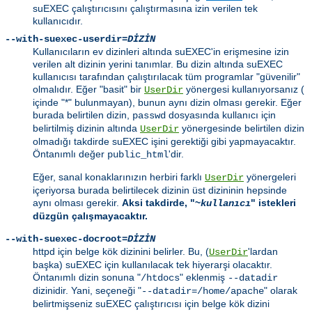
suEXEC çalıştırıcısını çalıştırmasına izin verilen tek
kullanıcıdır.
--with-suexec-userdir=
DİZİN
Kullanıcıların ev dizinleri altında suEXEC'in erişmesine izin
verilen alt dizinin yerini tanımlar. Bu dizin altında suEXEC
kullanıcısı tarafından çalıştırılacak tüm programlar "güvenilir"
olmalıdır. Eğer "basit" bir
yönergesi kullanıyorsanız (
UserDir
içinde "*" bulunmayan), bunun aynı dizin olması gerekir. Eğer
burada belirtilen dizin,
dosyasında kullanıcı için
passwd
belirtilmiş dizinin altında
yönergesinde belirtilen dizin
UserDir
olmadığı takdirde suEXEC işini gerektiği gibi yapmayacaktır.
Öntanımlı değer
'dir.
public_html
Eğer, sanal konaklarınızın herbiri farklı
yönergeleri
UserDir
içeriyorsa burada belirtilecek dizinin üst dizininin hepsinde
aynı olması gerekir.
Aksi takdirde, "~
" istekleri
kullanıcı
düzgün çalışmayacaktır.
--with-suexec-docroot=
DİZİN
httpd için belge kök dizinini belirler. Bu, (
'lardan
UserDir
başka) suEXEC için kullanılacak tek hiyerarşi olacaktır.
Öntanımlı dizin sonuna "
" eklenmiş
/htdocs
--datadir
dizinidir. Yani, seçeneği "
" olarak
--datadir=/home/apache
belirtmişseniz suEXEC çalıştırıcısı için belge kök dizini