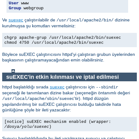
User
Group
 webgroup
Ve
çalıştırılabilir de
dizinine
suexec
/usr/local/apache2/bin/
kurulmuşsa şu komutları vermelisiniz:
chgrp apache-grup /usr/local/apache2/bin/suexec
chmod 4750 /usr/local/apache2/bin/suexec
Böylece suEXEC çalıştırıcısını httpd'yi çalıştıran grubun üyelerinden
başkasının çalıştıramayacağından emin olabilirsiniz.
suEXEC'in etkin kılınması ve iptal edilmesi
httpd başlatıldığı sırada
çalıştırıcısı için
suexec
--sbindir
seçeneği ile tanımlanan dizine bakar (seçeneğin öntanımlı değeri
'tir). httpd düzgün
/usr/local/apache/sbin/suexec
yapılandırılmış bir suEXEC çalıştırıcısı bulduğu takdirde hata
günlüğüne şöyle bir ileti yazacaktır:
[notice] suEXEC mechanism enabled (wrapper:
/dosya/yolu/suexec
)
Sunucu başlatıldığında bu ileti yazılmazsa sunucu ya çalıştırıcı