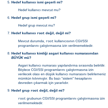
Hedef kullanıcı ismi geçerli mi?
Hedef kullanıcı mevcut mu?
Hedef grup ismi geçerli mi?
Hedef grup mevcut mu?
Hedef kullanıcı
değil, değil mi?
root
Mevcut durumda,
kullanıcısının CGI/SSI
root
programlarını çalıştırmasına izin verilmemektedir.
Hedef kullanıcı kimliği asgari kullanıcı numarasından
BÜYÜK
mü?
Asgari kullanıcı numarası yapılandırma sırasında belirtilir.
Böylece CGI/SSI programlarını çalıştırmasına izin
verilecek olası en düşük kullanıcı numarasını belirlemeniz
mümkün kılınmıştır. Bu bazı "sistem" hesaplarını
devreden çıkarmak için yararlıdır.
Hedef grup
değil, değil mi?
root
grubunun CGI/SSI programlarını çalıştırmasına izin
root
verilmemektedir.