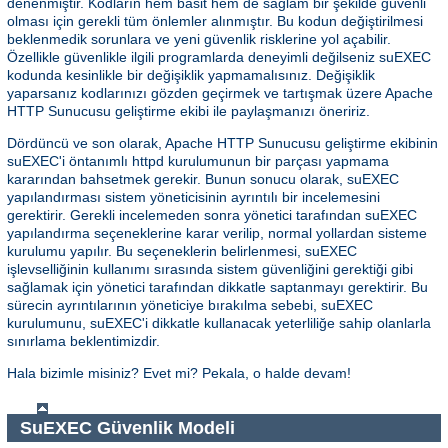
denenmiştir. Kodların hem basit hem de sağlam bir şekilde güvenli
olması için gerekli tüm önlemler alınmıştır. Bu kodun değiştirilmesi
beklenmedik sorunlara ve yeni güvenlik risklerine yol açabilir.
Özellikle güvenlikle ilgili programlarda deneyimli değilseniz suEXEC
kodunda kesinlikle bir değişiklik yapmamalısınız. Değişiklik
yaparsanız kodlarınızı gözden geçirmek ve tartışmak üzere Apache
HTTP Sunucusu geliştirme ekibi ile paylaşmanızı öneririz.
Dördüncü ve son olarak, Apache HTTP Sunucusu geliştirme ekibinin
suEXEC'i öntanımlı httpd kurulumunun bir parçası yapmama
kararından bahsetmek gerekir. Bunun sonucu olarak, suEXEC
yapılandırması sistem yöneticisinin ayrıntılı bir incelemesini
gerektirir. Gerekli incelemeden sonra yönetici tarafından suEXEC
yapılandırma seçeneklerine karar verilip, normal yollardan sisteme
kurulumu yapılır. Bu seçeneklerin belirlenmesi, suEXEC
işlevselliğinin kullanımı sırasında sistem güvenliğini gerektiği gibi
sağlamak için yönetici tarafından dikkatle saptanmayı gerektirir. Bu
sürecin ayrıntılarının yöneticiye bırakılma sebebi, suEXEC
kurulumunu, suEXEC'i dikkatle kullanacak yeterliliğe sahip olanlarla
sınırlama beklentimizdir.
Hala bizimle misiniz? Evet mi? Pekala, o halde devam!
SuEXEC Güvenlik Modeli