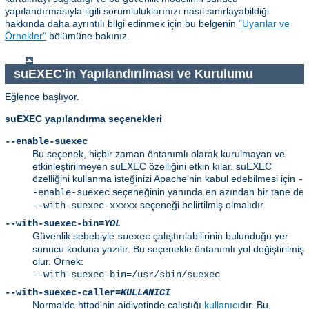
yapılandırmasıyla ilgili sorumluluklarınızı nasıl sınırlayabildiği
hakkında daha ayrıntılı bilgi edinmek için bu belgenin
"Uyarılar ve
Örnekler"
bölümüne bakınız.
suEXEC'in Yapılandırılması ve Kurulumu
Eğlence başlıyor.
suEXEC yapılandırma seçenekleri
--enable-suexec
Bu seçenek, hiçbir zaman öntanımlı olarak kurulmayan ve
etkinleştirilmeyen suEXEC özelliğini etkin kılar. suEXEC
özelliğini kullanma isteğinizi Apache'nin kabul edebilmesi için
-
seçeneğinin yanında en azından bir tane de
-enable-suexec
seçeneği belirtilmiş olmalıdır.
--with-suexec-xxxxx
--with-suexec-bin=
YOL
Güvenlik sebebiyle
çalıştırılabilirinin bulunduğu yer
suexec
sunucu koduna yazılır. Bu seçenekle öntanımlı yol değiştirilmiş
olur. Örnek:
--with-suexec-bin=/usr/sbin/suexec
--with-suexec-caller=
KULLANICI
Normalde httpd'nin aidiyetinde çalıştığı
kullanıcı
dır. Bu,