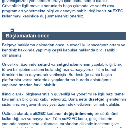
güvenliğinizde yeni delikler ortaya çıkmasına sebep olabilir.
Güvenlikle ilgili mevcut sorunlarla başa çıkmada ve
setuid root
programları yönetmekte bilgi ve deneyim sahibi değilseniz
suEXEC
kullanmayı kesinlikle düşünmemenizi öneririz.
Başlamadan önce
Belgeye balıklama dalmadan önce, suexec'i kullanacağınız ortam ve
kendiniz hakkında yapılmış çeşitli kabuller hakkında bilgi sahibi
olmalısınız.
Öncelikle, üzerinde
setuid
va
setgid
işlemlerinin yapılabildiği Unix
türevi bir işletim sistemi kullandığınızı varsayıyoruz. Tüm komut
örnekleri buna dayanarak verilmiştir. Bu desteğe sahip başka
platformlar varsa onlardaki yapılandırma burada anlattığımız
yapılandırmadan farklı olabilir.
İkinci olarak, bilgisayarınızın güvenliği ve yönetimi ile ilgili bazı temel
kavramları bildiğinizi kabul ediyoruz. Buna
setuid/setgid
işlemlerinin
sisteminiz ve güvenlik seviyesi üzerindeki etkilerini bilmek dahildir.
Üçüncü olarak,
suEXEC
kodunun
değiştirilmemiş
bir sürümünü
kullandığınızı varsayıyoruz. Tüm suEXEC kodu, geliştiricilerin
yanında sayısız beta kullanıcısı tarafından dikkatle incelenmiş ve