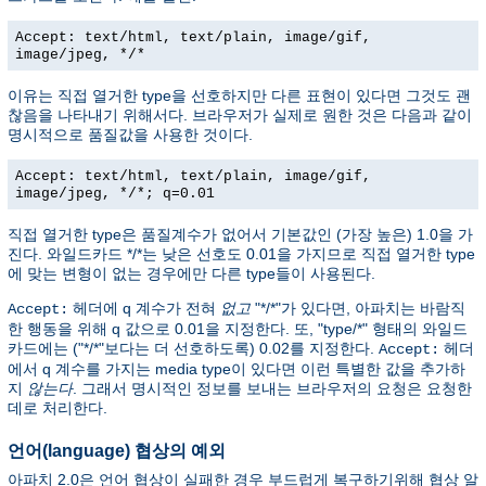
Accept: text/html, text/plain, image/gif,
image/jpeg, */*
이유는 직접 열거한 type을 선호하지만 다른 표현이 있다면 그것도 괜
찮음을 나타내기 위해서다. 브라우저가 실제로 원한 것은 다음과 같이
명시적으로 품질값을 사용한 것이다.
Accept: text/html, text/plain, image/gif,
image/jpeg, */*; q=0.01
직접 열거한 type은 품질계수가 없어서 기본값인 (가장 높은) 1.0을 가
진다. 와일드카드 */*는 낮은 선호도 0.01을 가지므로 직접 열거한 type
에 맞는 변형이 없는 경우에만 다른 type들이 사용된다.
헤더에 q 계수가 전혀
없고
"*/*"가 있다면, 아파치는 바람직
Accept:
한 행동을 위해 q 값으로 0.01을 지정한다. 또, "type/*" 형태의 와일드
카드에는 ("*/*"보다는 더 선호하도록) 0.02를 지정한다.
헤더
Accept:
에서 q 계수를 가지는 media type이 있다면 이런 특별한 값을 추가하
지
않는다
. 그래서 명시적인 정보를 보내는 브라우저의 요청은 요청한
데로 처리한다.
언어(language) 협상의 예외
아파치 2.0은 언어 협상이 실패한 경우 부드럽게 복구하기위해 협상 알