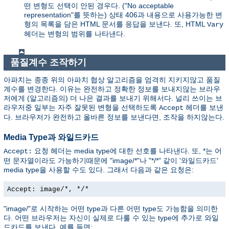
떤 변형도 선택이 안된 경우다. ("No acceptable
representation"를 뜻하는) 상태 406과 내용으로 사용가능한 변
형의 목록을 담은 HTML 문서를 응답을 보낸다. 또, HTML
Vary
헤더는 변형의 범위를 나타낸다.
품질계수 조작하기
아파치는 종종 위의 아파치 협상 알고리즘을 엄격히 지키지않고 품질
계수를 변경한다. 이유는 완전하고 정확한 정보를 보내지않는 브라우
저에게 (알고리즘의) 더 나은 결과를 보내기 위해서다. 널리 쓰이는 브
라우저중 일부는 자주 잘못된 변형을 선택하도록
헤더를 보낸
Accept
다. 브라우저가 완전하고 올바른 정보를 보낸다면, 조작을 하지않는다.
Media Type과 와일드카드
요청 헤더는 media type에 대한 선호를 나타낸다. 또, *는 어
Accept:
떤 문자열이라도 가능하기때문에 "image/*"나 "*/*" 같이 '와일드카드'
media type을 사용할 수도 있다. 그래서 다음과 같은 요청은:
Accept: image/*, */*
"image/"로 시작하는 어떤 type과 다른 어떤 type도 가능함을 의미한
다. 어떤 브라우저는 자신이 실제로 다룰 수 있는 type에 추가로 와일
드카드를 보낸다. 예를 들면: