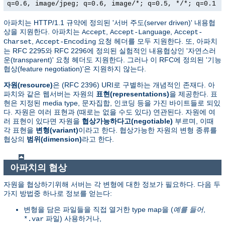
q=0.6, image/jpeg; q=0.6, image/*; q=0.5, */*; q=0.1
아파치는 HTTP/1.1 규약에 정의된 '서버 주도(server driven)' 내용협
상을 지원한다. 아파치는
,
,
Accept
Accept-Language
Accept-
,
요청 헤더를 모두 지원한다. 또, 아파치
Charset
Accept-Encoding
는 RFC 2295와 RFC 2296에 정의된 실험적인 내용협상인 '자연스러
운(transparent)' 요청 헤더도 지원한다. 그러나 이 RFC에 정의된 '기능
협상(feature negotiation)'은 지원하지 않는다.
자원(resource)
은 (RFC 2396) URI로 구별하는 개념적인 존재다. 아
파치와 같은 웹서버는 자원의
표현(representations)
을 제공한다. 표
현은 지정된 media type, 문자집합, 인코딩 등을 가진 바이트들로 되있
다. 자원은 여러 표현과 (때로는 없을 수도 있다) 연관된다. 자원에 여
러 표현이 있다면 자원을
협상가능하다고(negotiable)
부르며, 이때
각 표현을
변형(variant)
이라고 한다. 협상가능한 자원의 변형 종류를
협상의
범위(dimension)
라고 한다.
아파치의 협상
자원을 협상하기위해 서버는 각 변형에 대한 정보가 필요하다. 다음 두
가지 방법중 하나로 정보를 얻는다:
변형을 담은 파일들을 직접 열거한 type map을 (
예를 들어
,
파일) 사용하거나,
*.var