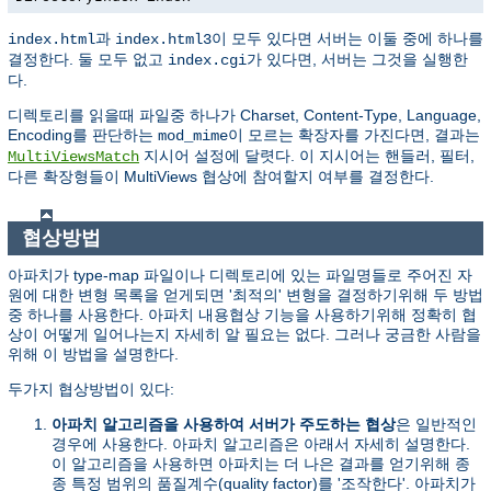
과
이 모두 있다면 서버는 이둘 중에 하나를
index.html
index.html3
결정한다. 둘 모두 없고
가 있다면, 서버는 그것을 실행한
index.cgi
다.
디렉토리를 읽을때 파일중 하나가 Charset, Content-Type, Language,
Encoding를 판단하는
이 모르는 확장자를 가진다면, 결과는
mod_mime
지시어 설정에 달렷다. 이 지시어는 핸들러, 필터,
MultiViewsMatch
다른 확장형들이 MultiViews 협상에 참여할지 여부를 결정한다.
협상방법
아파치가 type-map 파일이나 디렉토리에 있는 파일명들로 주어진 자
원에 대한 변형 목록을 얻게되면 '최적의' 변형을 결정하기위해 두 방법
중 하나를 사용한다. 아파치 내용협상 기능을 사용하기위해 정확히 협
상이 어떻게 일어나는지 자세히 알 필요는 없다. 그러나 궁금한 사람을
위해 이 방법을 설명한다.
두가지 협상방법이 있다:
아파치 알고리즘을 사용하여 서버가 주도하는 협상
은 일반적인
경우에 사용한다. 아파치 알고리즘은 아래서 자세히 설명한다.
이 알고리즘을 사용하면 아파치는 더 나은 결과를 얻기위해 종
종 특정 범위의 품질계수(quality factor)를 '조작한다'. 아파치가