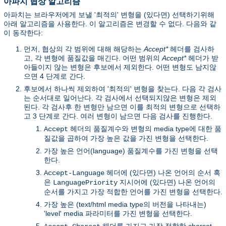
아파치 협상 알고리즘
아파치는 브라우저에게 보낼 '최적의' 변형을 (있다면) 선택하기위해
아래 알고리즘을 사용한다. 이 알고리즘은 변경할 수 없다. 다음와 같
이 동작한다:
먼저, 협상의 각 범위에 대해 해당하는
Accept*
헤더를 검사하
고, 각 변형에 품질값을 매긴다. 어떤 범위의
Accept*
헤더가 받
아들이지 않는 변형은 후보에서 제외한다. 어떤 변형도 남지않
으면 4 단계로 간다.
후보에서 하나씩 제외하여 '최적의' 변형을 찾는다. 다음 각 검사
는 순서대로 일어난다. 각 검사에서 선택되지않은 변형은 제외
된다. 각 검사후 한 변형만 남으면 이를 최적의 변형으로 선택하
고 3 단계로 간다. 여러 변형이 남으면 다음 검사를 진행한다.
헤더의 품질계수와 변형의 media type에 대한 품
Accept
질값을 곱하여 가장 높은 값을 가진 변형을 선택한다.
가장 높은 언어(language) 품질계수를 가진 변형을 선택
한다.
헤더에 (있다면) 나온 언어의 순서 혹
Accept-Language
은
지시어에 (있다면) 나온 언어의
LanguagePriority
순서를 가지고 가장 적합한 언어를 가진 변형을 선택한다.
가장 높은 (text/html media type의 버전을 나타내는)
'level' media 파라미터를 가진 변형을 선택한다.
헤더를 가지고 가장 적합한 charset