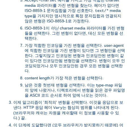
Accept-Charset
media 파라미터를 가진 변형을 찾는다. 헤더가 없다면
ISO-8859-1 문자집합을 가장 선호한다.
media
text/*
type을 가지지만 명시적으로 특정 문자집합과 연결되지
않은 변형은 ISO-8859-1로 가정한다.
ISO-8859-1이
아닌
charset media 파라미터를 가진 변형
들을 선택한다. 그런 변형이 없다면, 대신 모든 변형을 선
택한다.
가장 적합한 인코딩을 가진 변형을 선택한다. user-agent
에 적합한 인코딩을 가진 변형이 있다면 그 변형만을 선택
한다. 그렇지않고 인코딩된 변형과 인코딩안된 변형이 같
이 있다면 인코딩안됨 변형만을 선택한다. 변형이 모두 인
코딩되었거나 모두 인코딩안된 경우 모든 변형을 선택한
다.
content length가 가장 적은 변형을 선택한다.
남은 것중 첫번재 변형을 선택한다. 이는 type-map 파일
의 앞에 나왔거나, 디렉토리에서 변형을 읽은 경우 파일명
을 ASCII 코드 순서로 하여 앞에 나오는 것이다.
이제 알고리즘이 '최적의' 변형을 선택했다. 이것을 응답으로 보
낸다. HTTP 응답 헤더
는 협상의 범위를 나타내게 된다.
Vary
(브라우저와 캐쉬는 자원을 캐쉬할때 이 정보를 사용할 수 있
다.) 끝.
이 단계에 도달했다면 (모두 브라우저가 받지못하기 때문에) 어