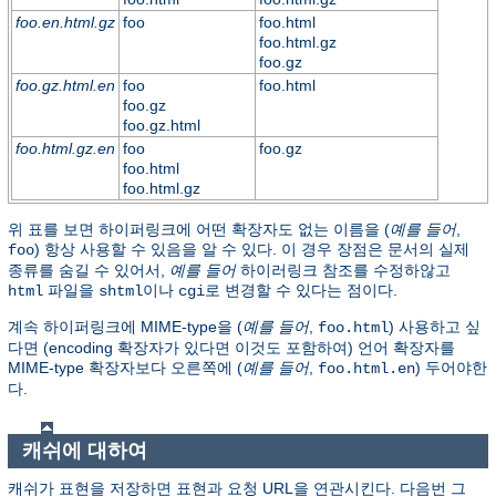
foo.en.html.gz
foo
foo.html
foo.html.gz
foo.gz
foo.gz.html.en
foo
foo.html
foo.gz
foo.gz.html
foo.html.gz.en
foo
foo.gz
foo.html
foo.html.gz
위 표를 보면 하이퍼링크에 어떤 확장자도 없는 이름을 (
예를 들어
,
) 항상 사용할 수 있음을 알 수 있다. 이 경우 장점은 문서의 실제
foo
종류를 숨길 수 있어서,
예를 들어
하이러링크 참조를 수정하않고
파일을
이나
로 변경할 수 있다는 점이다.
html
shtml
cgi
계속 하이퍼링크에 MIME-type을 (
예를 들어
,
) 사용하고 싶
foo.html
다면 (encoding 확장자가 있다면 이것도 포함하여) 언어 확장자를
MIME-type 확장자보다 오른쪽에 (
예를 들어
,
) 두어야한
foo.html.en
다.
캐쉬에 대하여
캐쉬가 표현을 저장하면 표현과 요청 URL을 연관시킨다. 다음번 그