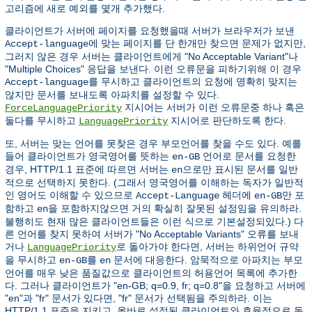
고리즘에 새로 예외를 몇개 추가했다.
클라이언트가 서버에 페이지를 요청했을때 서버가 브라우저가 보낸
에 맞는 페이지를 단 한개만 찾으면 문제가 없지만,
Accept-language
그러지 않은 경우 서버는 클라이언트에게 "No Acceptable Variant"나
"Multiple Choices" 응답을 보낸다. 이런 오류문을 피하기위해 이 경우
를 무시하고 클라이언트의 요청에 명확히 맞지는
Accept-language
않지만 문서를 보내도록 아파치를 설정할 수 있다.
지시어는 서버가 이런 오류문중 하나 혹은
ForceLanguagePriority
둘다를 무시하고
지시어로 판단하도록 한다.
LanguagePriority
또, 서버는 맞는 언어를 못찾은 경우 부모언어를 찾을 수도 있다. 예를
들어 클라이언트가 영국영어를 뜻하는
언어로 문서를 요청한
en-GB
경우, HTTP/1.1 표준에 따르면 서버는
으로만 표시된 문서를 일반
en
적으로 선택하지 못한다. (그래서 영국영어를 이해하는 독자가 일반적
인 영어도 이해할 수 있으므로
헤더에
만 포
Accept-Language
en-GB
함하고
을 포함하지않으면 거의 확실히 잘못된 설정임을 유의하라.
en
불행히도 현재 많은 클라이언트들은 이런 식으로 기본설정되있다.) 다
른 언어를 찾지 못하여 서버가 "No Acceptable Variants" 오류를 보내
거나
로 돌아가야 한다면, 서버는 하위언어 규약
LanguagePriority
을 무시하고
를
문서에 대응한다. 암묵적으로 아파치는 부모
en-GB
en
언어를 매우 낮은 품질값으로 클라이언트의 허용언어 목록에 추가한
다. 그러나 클라이언트가 "en-GB; q=0.9, fr; q=0.8"을 요청하고 서버에
"en"과 "fr" 문서가 있다면, "fr" 문서가 선택됨을 주의하라. 이는
HTTP/1.1 표준을 지키고, 올바로 설정된 클라이언트와 효율적으로 동