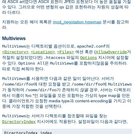
래 ASCII art였다면 ASCII 표현이 JPEG 표현보다 더 높은 품질을 가질
수 있다. 그러므로 어떤 변형의 qs 값은 표현하려는 자원의 성질에 따
라 다르다.
지원하는 모든 헤더 목록은
mod_negotation typemap
문서를 참고하
라.
Multiviews
는 디렉토리별 옵션이므로,
의
MultiViews
apache2.conf
,
,
섹션 혹은 (
가
<Directory>
<Location>
<Files>
AllowOverride
적절히 설정되었다면)
파일의
지시어에 설정할
.htaccess
Options
수 있다.
은
를 포함하지않음을 주의하라.
Options All
MultiViews
따로 직접 써줘야 한다.
를 사용하면 다음과 같은 일이 일어난다: 서버가
MultiViews
에 대한 요청을 받고
에
/some/dir/foo
/some/dir/foo
MultiViews
가 동작하며
가 존재하지
않을
경우, 서버는 디렉토리
/some/dir/foo
에서 이름이 foo.*인 파일들을 모든 포함하는 가상의 type map을 만든
다. 클라이언트가 요청한 media type과 content-encoding을 가지고 이
중에 가장 적합한 것을 선택한다.
는 서버가 디렉토리를 참조할때 파일을 찾는
MultiViews
지시어에도 적용된다. 설정파일이 다음과 같다면,
DirectoryIndex
DirectoryIndex index