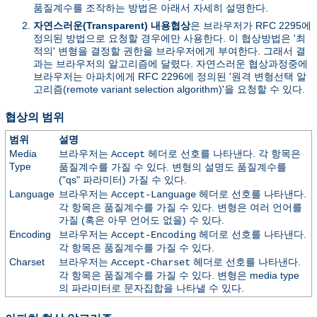
품질계수를 조작하는 방법은 아래서 자세히 설명한다.
자연스러운(Transparent) 내용협상
은 브라우저가 RFC 2295에
정의된 방법으로 요청할 경우에만 사용한다. 이 협상방법은 '최
적의' 변형을 결정할 권한을 브라우저에게 부여한다. 그래서 결
과는 브라우저의 알고리즘에 달렸다. 자연스러운 협상과정중에
브라우저는 아파치에게 RFC 2296에 정의된 '원격 변형선택 알
고리즘(remote variant selection algorithm)'을 요청할 수 있다.
협상의 범위
범위
설명
Media
브라우저는
헤더로 선호를 나타낸다. 각 항목은
Accept
Type
품질계수를 가질 수 있다. 변형의 설명도 품질계수를
("qs" 파라미터) 가질 수 있다.
Language
브라우저는
헤더로 선호를 나타낸다.
Accept-Language
각 항목은 품질계수를 가질 수 있다. 변형은 여러 언어를
가질 (혹은 아무 언어도 없을) 수 있다.
Encoding
브라우저는
헤더로 선호를 나타낸다.
Accept-Encoding
각 항목은 품질계수를 가질 수 있다.
Charset
브라우저는
헤더로 선호를 나타낸다.
Accept-Charset
각 항목은 품질계수를 가질 수 있다. 변형은 media type
의 파라미터로 문자집합을 나타낼 수 있다.