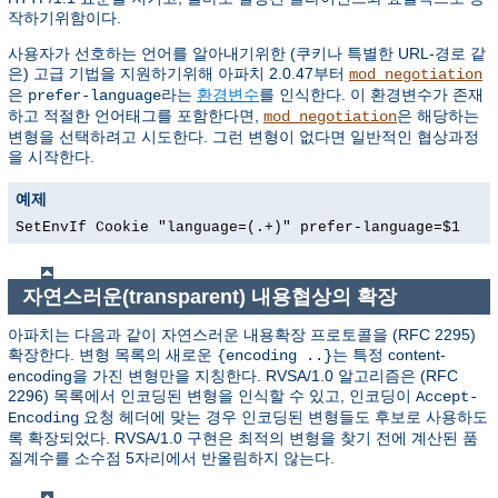
작하기위함이다.
사용자가 선호하는 언어를 알아내기위한 (쿠키나 특별한 URL-경로 같
은) 고급 기법을 지원하기위해 아파치 2.0.47부터
mod_negotiation
은
라는
환경변수
를 인식한다. 이 환경변수가 존재
prefer-language
하고 적절한 언어태그를 포함한다면,
은 해당하는
mod_negotiation
변형을 선택하려고 시도한다. 그런 변형이 없다면 일반적인 협상과정
을 시작한다.
예제
SetEnvIf Cookie "language=(.+)" prefer-language=$1
자연스러운(transparent) 내용협상의 확장
아파치는 다음과 같이 자연스러운 내용확장 프로토콜을 (RFC 2295)
확장한다. 변형 목록의 새로운
는 특정 content-
{encoding ..}
encoding을 가진 변형만을 지칭한다. RVSA/1.0 알고리즘은 (RFC
2296) 목록에서 인코딩된 변형을 인식할 수 있고, 인코딩이
Accept-
요청 헤더에 맞는 경우 인코딩된 변형들도 후보로 사용하도
Encoding
록 확장되었다. RVSA/1.0 구현은 최적의 변형을 찾기 전에 계산된 품
질계수를 소수점 5자리에서 반올림하지 않는다.