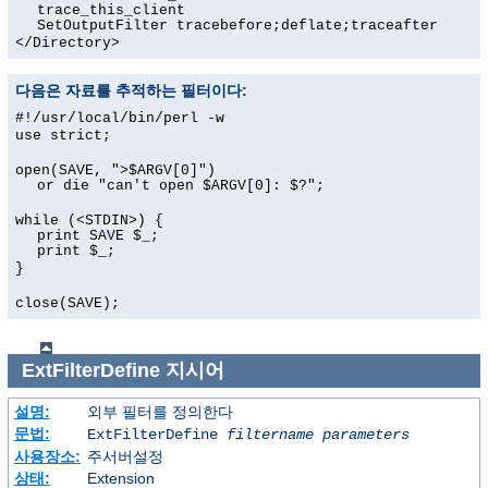
trace_this_client
SetOutputFilter tracebefore;deflate;traceafter
</Directory>
다음은 자료를 추적하는 필터이다:
#!/usr/local/bin/perl -w
use strict;
open(SAVE, ">$ARGV[0]")
or die "can't open $ARGV[0]: $?";
while (<STDIN>) {
print SAVE $_;
print $_;
}
close(SAVE);
ExtFilterDefine
지시어
설명:
외부 필터를 정의한다
문법:
ExtFilterDefine
filtername
parameters
사용장소:
주서버설정
상태:
Extension