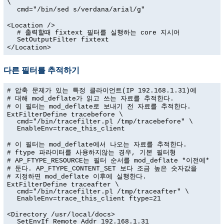
\
cmd="/bin/sed s/verdana/arial/g"
<Location />
# 출력할때 fixtext 필터를 실행하는 core 지시어
SetOutputFilter fixtext
</Location>
다른 필터를 추적하기
# 압축 문제가 있는 특정 클라이언트(IP 192.168.1.31)에
# 대해 mod_deflate가 읽고 쓰는 자료를 추적한다.
# 이 필터는 mod_deflate로 보내기 전 자료를 추적한다.
ExtFilterDefine tracebefore \
cmd="/bin/tracefilter.pl /tmp/tracebefore" \
EnableEnv=trace_this_client
# 이 필터는 mod_deflate에서 나오는 자료를 추적한다.
# ftype 파라미터를 사용하지않는 경우, 기본 필터형
# AP_FTYPE_RESOURCE는 필터 순서를 mod_deflate *이전에*
# 둔다. AP_FTYPE_CONTENT_SET 보다 조금 높은 숫자값을
# 지정하면 mod_deflate 이후에 실행한다.
ExtFilterDefine traceafter \
cmd="/bin/tracefilter.pl /tmp/traceafter" \
EnableEnv=trace_this_client ftype=21
<Directory /usr/local/docs>
SetEnvIf Remote_Addr 192.168.1.31