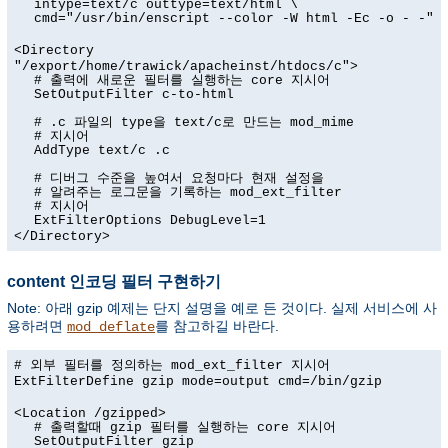
intype=text/c outtype=text/html \
cmd="/usr/bin/enscript --color -W html -Ec -o - -"
<Directory
"/export/home/trawick/apacheinst/htdocs/c">
# 출력에 새로운 필터를 실행하는 core 지시어
SetOutputFilter c-to-html
# .c 파일의 type을 text/c로 만드는 mod_mime
# 지시어
AddType text/c .c
# 디버그 수준을 높여서 요청마다 현재 설정을
# 알려주는 로그문을 기록하는 mod_ext_filter
# 지시어
ExtFilterOptions DebugLevel=1
</Directory>
content 인코딩 필터 구현하기
Note: 아래 gzip 예제는 단지 설명을 예로 든 것이다. 실제 서비스에 사
용하려면
를 참고하길 바란다.
mod_deflate
# 외부 필터를 정의하는 mod_ext_filter 지시어
ExtFilterDefine gzip mode=output cmd=/bin/gzip
<Location /gzipped>
# 출력할때 gzip 필터를 실행하는 core 지시어
SetOutputFilter gzip