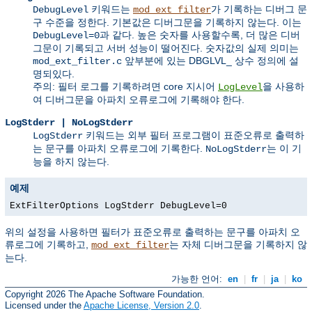
키워드는
가 기록하는 디버그 문
DebugLevel
mod_ext_filter
구 수준을 정한다. 기본값은 디버그문을 기록하지 않는다. 이는
과 같다. 높은 숫자를 사용할수록, 더 많은 디버
DebugLevel=0
그문이 기록되고 서버 성능이 떨어진다. 숫자값의 실제 의미는
앞부분에 있는 DBGLVL_ 상수 정의에 설
mod_ext_filter.c
명되있다.
주의: 필터 로그를 기록하려면 core 지시어
을 사용하
LogLevel
여 디버그문을 아파치 오류로그에 기록해야 한다.
LogStderr | NoLogStderr
키워드는 외부 필터 프로그램이 표준오류로 출력하
LogStderr
는 문구를 아파치 오류로그에 기록한다.
는 이 기
NoLogStderr
능을 하지 않는다.
예제
ExtFilterOptions LogStderr DebugLevel=0
위의 설정을 사용하면 필터가 표준오류로 출력하는 문구를 아파치 오
류로그에 기록하고,
는 자체 디버그문을 기록하지 않
mod_ext_filter
는다.
가능한 언어:
en
|
fr
|
ja
|
ko
Copyright 2026 The Apache Software Foundation.
Licensed under the
Apache License, Version 2.0
.