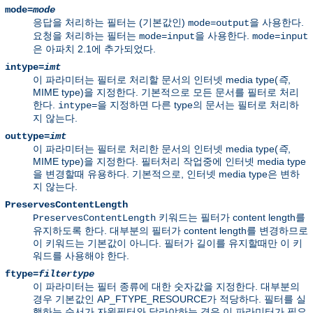
mode=
mode
응답을 처리하는 필터는 (기본값인)
을 사용한다.
mode=output
요청을 처리하는 필터는
을 사용한다.
mode=input
mode=input
은 아파치 2.1에 추가되었다.
intype=
imt
이 파라미터는 필터로 처리할 문서의 인터넷 media type(
즉
,
MIME type)을 지정한다. 기본적으로 모든 문서를 필터로 처리
한다.
을 지정하면 다른 type의 문서는 필터로 처리하
intype=
지 않는다.
outtype=
imt
이 파라미터는 필터로 처리한 문서의 인터넷 media type(
즉
,
MIME type)을 지정한다. 필터처리 작업중에 인터넷 media type
을 변경할때 유용하다. 기본적으로, 인터넷 media type은 변하
지 않는다.
PreservesContentLength
키워드는 필터가 content length를
PreservesContentLength
유지하도록 한다. 대부분의 필터가 content length를 변경하므로
이 키워드는 기본값이 아니다. 필터가 길이를 유지할때만 이 키
워드를 사용해야 한다.
ftype=
filtertype
이 파라미터는 필터 종류에 대한 숫자값을 지정한다. 대부분의
경우 기본값인 AP_FTYPE_RESOURCE가 적당하다. 필터를 실
행하는 순서가 자원필터와 달라야하는 경우 이 파라미터가 필요