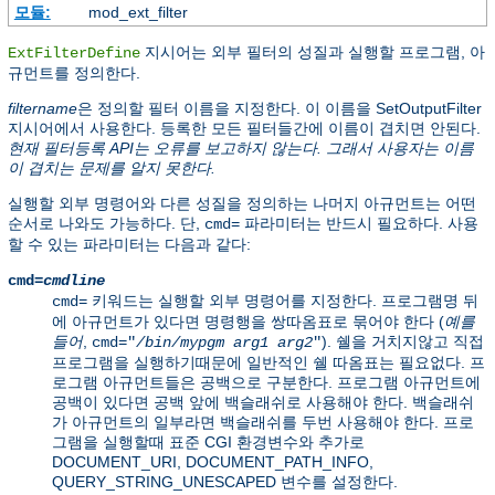
모듈:
mod_ext_filter
지시어는 외부 필터의 성질과 실행할 프로그램, 아
ExtFilterDefine
규먼트를 정의한다.
filtername
은 정의할 필터 이름을 지정한다. 이 이름을 SetOutputFilter
지시어에서 사용한다. 등록한 모든 필터들간에 이름이 겹치면 안된다.
현재 필터등록 API는 오류를 보고하지 않는다. 그래서 사용자는 이름
이 겹치는 문제를 알지 못한다.
실행할 외부 명령어와 다른 성질을 정의하는 나머지 아규먼트는 어떤
순서로 나와도 가능하다. 단,
파라미터는 반드시 필요하다. 사용
cmd=
할 수 있는 파라미터는 다음과 같다:
cmd=
cmdline
키워드는 실행할 외부 명령어를 지정한다. 프로그램명 뒤
cmd=
에 아규먼트가 있다면 명령행을 쌍따옴표로 묶어야 한다 (
예를
들어
,
). 쉘을 거치지않고 직접
cmd="
/bin/mypgm
arg1
arg2
"
프로그램을 실행하기때문에 일반적인 쉘 따옴표는 필요없다. 프
로그램 아규먼트들은 공백으로 구분한다. 프로그램 아규먼트에
공백이 있다면 공백 앞에 백슬래쉬로 사용해야 한다. 백슬래쉬
가 아규먼트의 일부라면 백슬래쉬를 두번 사용해야 한다. 프로
그램을 실행할때 표준 CGI 환경변수와 추가로
DOCUMENT_URI, DOCUMENT_PATH_INFO,
QUERY_STRING_UNESCAPED 변수를 설정한다.