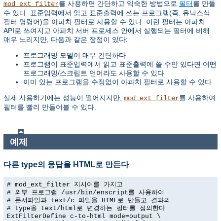
를 사용하면 간단하고 익숙한 방법으로
필터
를 만들
mod_ext_filter
수 있다. 표준입력에서 읽고 표준출력에 쓰는 프로그램(즉, 유닉스식
필터 명령어)을 아파치 필터로 사용할 수 있다. 이런 필터는 아파치
API로 쓰여지고 아파치 서버 프로세스 안에서 실행되는 필터에 비해
매우 느리지만, 다음과 같은 장점이 있다:
프로그래밍 모델이 매우 간단하다
프로그램이 표준입력에서 읽고 표준출력에 쓸 수만 있다면 어떤
프로그래밍/스크립트 언어라도 사용할 수 있다
이미 있는 프로그램을 수정없이 아파치 필터로 사용할 수 있다
실제 사용하기에는 성능이 떨어지지만,
를 사용하여
mod_ext_filter
필터를 빨리 만들어볼 수 있다.
예제
다른 type의 응답을 HTML로 만든다
# mod_ext_filter 지시어를 가지고
# 외부 프로그램 /usr/bin/enscript를 사용하여
# 문서파일과 text/c 파일을 HTML로 만들고 결과의
# type을 text/html로 변경하는 필터를 정의한다
ExtFilterDefine c-to-html mode=output \