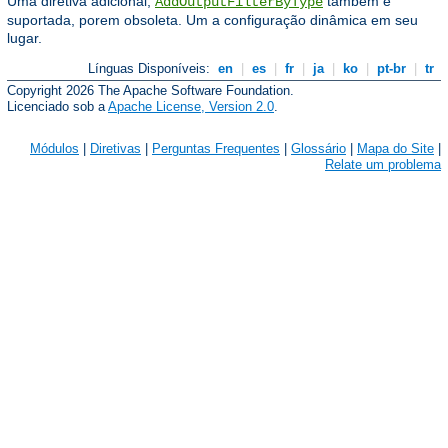
Uma diretiva adicional,
também é
AddOutputFilterByType
suportada, porem obsoleta. Um a configuração dinâmica em seu
lugar.
Línguas Disponíveis:
en
|
es
|
fr
|
ja
|
ko
|
pt-br
|
tr
Copyright 2026 The Apache Software Foundation.
Licenciado sob a
Apache License, Version 2.0
.
Módulos
|
Diretivas
|
Perguntas Frequentes
|
Glossário
|
Mapa do Site
|
Relate um problema