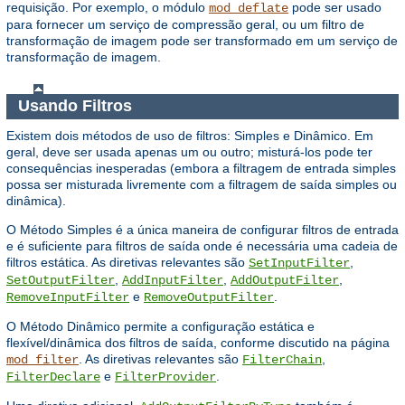
requisição. Por exemplo, o módulo
pode ser usado
mod_deflate
para fornecer um serviço de compressão geral, ou um filtro de
transformação de imagem pode ser transformado em um serviço de
transformação de imagem.
Usando Filtros
Existem dois métodos de uso de filtros: Simples e Dinâmico. Em
geral, deve ser usada apenas um ou outro; misturá-los pode ter
consequências inesperadas (embora a filtragem de entrada simples
possa ser misturada livremente com a filtragem de saída simples ou
dinâmica).
O Método Simples é a única maneira de configurar filtros de entrada
e é suficiente para filtros de saída onde é necessária uma cadeia de
filtros estática. As diretivas relevantes são
,
SetInputFilter
,
,
,
SetOutputFilter
AddInputFilter
AddOutputFilter
e
.
RemoveInputFilter
RemoveOutputFilter
O Método Dinâmico permite a configuração estática e
flexível/dinâmica dos filtros de saída, conforme discutido na página
. As diretivas relevantes são
,
mod_filter
FilterChain
e
.
FilterDeclare
FilterProvider