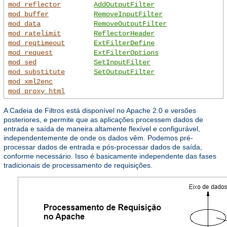
mod_reflector
AddOutputFilter
mod_buffer
RemoveInputFilter
mod_data
RemoveOutputFilter
mod_ratelimit
ReflectorHeader
mod_reqtimeout
ExtFilterDefine
mod_request
ExtFilterOptions
mod_sed
SetInputFilter
mod_substitute
SetOutputFilter
mod_xml2enc
mod_proxy_html
A Cadeia de Filtros está disponível no Apache 2.0 e versões
posteriores, e permite que as aplicações processem dados de
entrada e saída de maneira altamente flexível e configurável,
independentemente de onde os dados vêm. Podemos pré-
processar dados de entrada e pós-processar dados de saída,
conforme necessário. Isso é basicamente independente das fases
tradicionais de processamento de requisições.