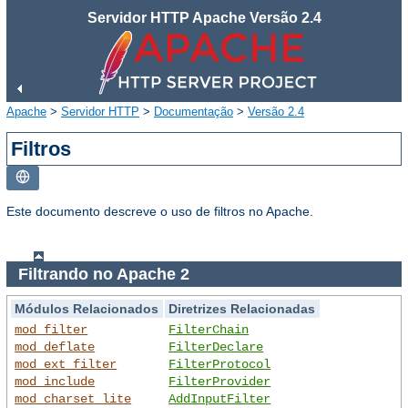
Servidor HTTP Apache Versão 2.4
Apache
>
Servidor HTTP
>
Documentação
>
Versão 2.4
Filtros
Este documento descreve o uso de filtros no Apache.
Filtrando no Apache 2
Módulos Relacionados
Diretrizes Relacionadas
mod_filter
FilterChain
mod_deflate
FilterDeclare
mod_ext_filter
FilterProtocol
mod_include
FilterProvider
mod_charset_lite
AddInputFilter