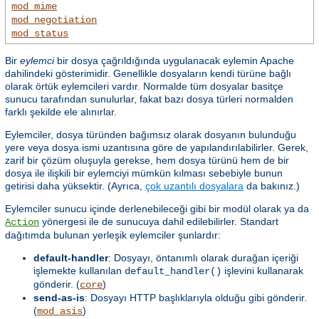
mod_mime
mod_negotiation
mod_status
Bir
eylemci
bir dosya çağrıldığında uygulanacak eylemin Apache
dahilindeki gösterimidir. Genellikle dosyaların kendi türüne bağlı
olarak örtük eylemcileri vardır. Normalde tüm dosyalar basitçe
sunucu tarafından sunulurlar, fakat bazı dosya türleri normalden
farklı şekilde ele alınırlar.
Eylemciler, dosya türünden bağımsız olarak dosyanın bulunduğu
yere veya dosya ismi uzantısına göre de yapılandırılabilirler. Gerek,
zarif bir çözüm oluşuyla gerekse, hem dosya türünü hem de bir
dosya ile ilişkili bir eylemciyi mümkün kılması sebebiyle bunun
getirisi daha yüksektir. (Ayrıca,
çok uzantılı dosyalara
da bakınız.)
Eylemciler sunucu içinde derlenebileceği gibi bir modül olarak ya da
yönergesi ile de sunucuya dahil edilebilirler. Standart
Action
dağıtımda bulunan yerleşik eylemciler şunlardır:
default-handler
: Dosyayı, öntanımlı olarak durağan içeriği
işlemekte kullanılan
işlevini kullanarak
default_handler()
gönderir. (
)
core
send-as-is
: Dosyayı HTTP başlıklarıyla olduğu gibi gönderir.
(
)
mod_asis