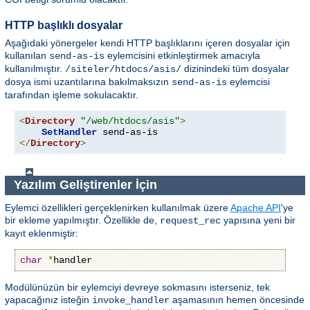
HTTP başlıklı dosyalar
Aşağıdaki yönergeler kendi HTTP başlıklarını içeren dosyalar için
kullanılan
eylemcisini etkinleştirmek amacıyla
send-as-is
kullanılmıştır.
dizinindeki tüm dosyalar
/siteler/htdocs/asis/
dosya ismi uzantılarına bakılmaksızın
eylemcisi
send-as-is
tarafından işleme sokulacaktır.
<
Directory
"/web/htdocs/asis"
>
SetHandler
</
Directory
>
Yazılım Geliştirenler İçin
Eylemci özellikleri gerçeklenirken kullanılmak üzere
Apache API
'ye
bir ekleme yapılmıştır. Özellikle de,
yapısına yeni bir
request_rec
kayıt eklenmiştir:
char
*
handler
Modülünüzün bir eylemciyi devreye sokmasını isterseniz, tek
yapacağınız isteğin
aşamasının hemen öncesinde
invoke_handler