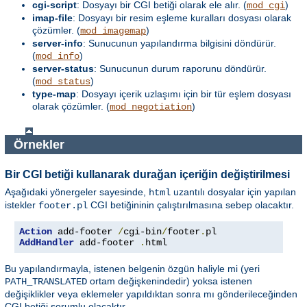
cgi-script
: Dosyayı bir CGI betiği olarak ele alır. (
)
mod_cgi
imap-file
: Dosyayı bir resim eşleme kuralları dosyası olarak
çözümler. (
)
mod_imagemap
server-info
: Sunucunun yapılandırma bilgisini döndürür.
(
)
mod_info
server-status
: Sunucunun durum raporunu döndürür.
(
)
mod_status
type-map
: Dosyayı içerik uzlaşımı için bir tür eşlem dosyası
olarak çözümler. (
)
mod_negotiation
Örnekler
Bir CGI betiği kullanarak durağan içeriğin değiştirilmesi
Aşağıdaki yönergeler sayesinde,
uzantılı dosyalar için yapılan
html
istekler
CGI betiğininin çalıştırılmasına sebep olacaktır.
footer.pl
Action
 add-footer 
/
cgi-bin
/
footer
.
AddHandler
 add-footer 
.
html
Bu yapılandırmayla, istenen belgenin özgün haliyle mi (yeri
ortam değişkenindedir) yoksa istenen
PATH_TRANSLATED
değişiklikler veya eklemeler yapıldıktan sonra mı gönderileceğinden
CGI betiği sorumlu olacaktır.