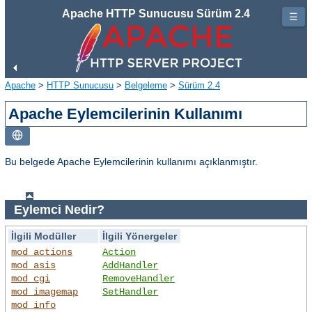
Apache HTTP Sunucusu Sürüm 2.4
☰
Apache
>
HTTP Sunucusu
>
Belgeleme
>
Sürüm 2.4
Apache Eylemcilerinin Kullanımı
Bu belgede Apache Eylemcilerinin kullanımı açıklanmıştır.
Eylemci Nedir?
İlgili Modüller
İlgili Yönergeler
mod_actions
Action
mod_asis
AddHandler
mod_cgi
RemoveHandler
mod_imagemap
SetHandler
mod_info