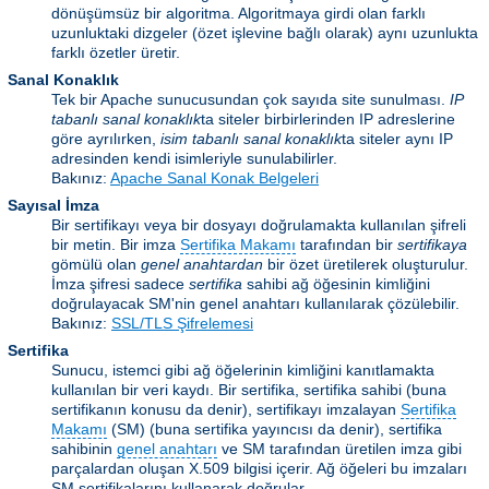
dönüşümsüz bir algoritma. Algoritmaya girdi olan farklı
uzunluktaki dizgeler (özet işlevine bağlı olarak) aynı uzunlukta
farklı özetler üretir.
Sanal Konaklık
Tek bir Apache sunucusundan çok sayıda site sunulması.
IP
tabanlı sanal konaklık
ta siteler birbirlerinden IP adreslerine
göre ayrılırken,
isim tabanlı sanal konaklık
ta siteler aynı IP
adresinden kendi isimleriyle sunulabilirler.
Bakınız:
Apache Sanal Konak Belgeleri
Sayısal İmza
Bir sertifikayı veya bir dosyayı doğrulamakta kullanılan şifreli
bir metin. Bir imza
Sertifika Makamı
tarafından bir
sertifikaya
gömülü olan
genel anahtardan
bir özet üretilerek oluşturulur.
İmza şifresi sadece
sertifika
sahibi ağ öğesinin kimliğini
doğrulayacak SM'nin genel anahtarı kullanılarak çözülebilir.
Bakınız:
SSL/TLS Şifrelemesi
Sertifika
Sunucu, istemci gibi ağ öğelerinin kimliğini kanıtlamakta
kullanılan bir veri kaydı. Bir sertifika, sertifika sahibi (buna
sertifikanın konusu da denir), sertifikayı imzalayan
Sertifika
Makamı
(SM) (buna sertifika yayıncısı da denir), sertifika
sahibinin
genel anahtarı
ve SM tarafından üretilen imza gibi
parçalardan oluşan X.509 bilgisi içerir. Ağ öğeleri bu imzaları
SM sertifikalarını kullanarak doğrular.