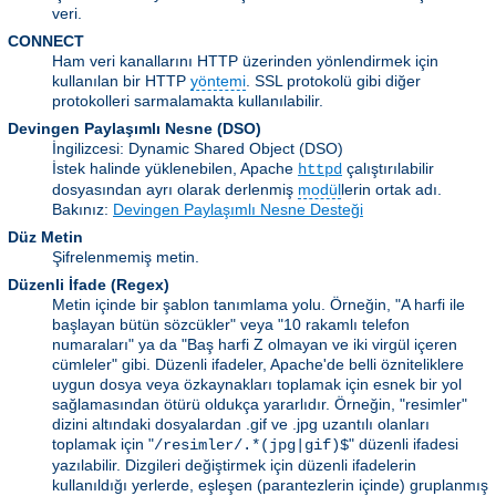
veri.
CONNECT
Ham veri kanallarını HTTP üzerinden yönlendirmek için
kullanılan bir HTTP
yöntemi
. SSL protokolü gibi diğer
protokolleri sarmalamakta kullanılabilir.
Devingen Paylaşımlı Nesne
(DSO)
İngilizcesi: Dynamic Shared Object (DSO)
İstek halinde yüklenebilen, Apache
çalıştırılabilir
httpd
dosyasından ayrı olarak derlenmiş
modül
lerin ortak adı.
Bakınız:
Devingen Paylaşımlı Nesne Desteği
Düz Metin
Şifrelenmemiş metin.
Düzenli İfade
(Regex)
Metin içinde bir şablon tanımlama yolu. Örneğin, "A harfi ile
başlayan bütün sözcükler" veya "10 rakamlı telefon
numaraları" ya da "Baş harfi Z olmayan ve iki virgül içeren
cümleler" gibi. Düzenli ifadeler, Apache'de belli özniteliklere
uygun dosya veya özkaynakları toplamak için esnek bir yol
sağlamasından ötürü oldukça yararlıdır. Örneğin, "resimler"
dizini altındaki dosyalardan .gif ve .jpg uzantılı olanları
toplamak için "
" düzenli ifadesi
/resimler/.*(jpg|gif)$
yazılabilir. Dizgileri değiştirmek için düzenli ifadelerin
kullanıldığı yerlerde, eşleşen (parantezlerin içinde) gruplanmış