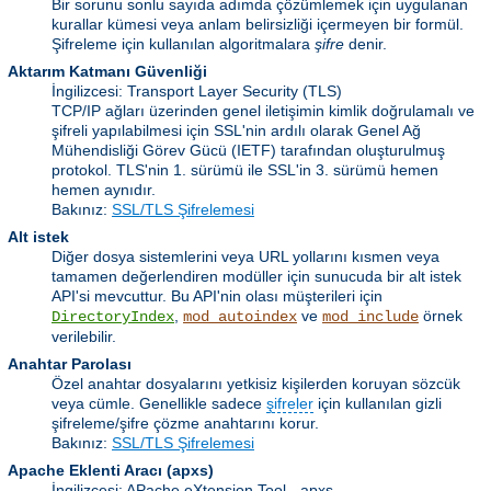
Bir sorunu sonlu sayıda adımda çözümlemek için uygulanan
kurallar kümesi veya anlam belirsizliği içermeyen bir formül.
Şifreleme için kullanılan algoritmalara
şifre
denir.
Aktarım Katmanı Güvenliği
İngilizcesi: Transport Layer Security
(TLS)
TCP/IP ağları üzerinden genel iletişimin kimlik doğrulamalı ve
şifreli yapılabilmesi için SSL'nin ardılı olarak Genel Ağ
Mühendisliği Görev Gücü (IETF) tarafından oluşturulmuş
protokol. TLS'nin 1. sürümü ile SSL'in 3. sürümü hemen
hemen aynıdır.
Bakınız:
SSL/TLS Şifrelemesi
Alt istek
Diğer dosya sistemlerini veya URL yollarını kısmen veya
tamamen değerlendiren modüller için sunucuda bir alt istek
API'si mevcuttur. Bu API'nin olası müşterileri için
,
ve
örnek
DirectoryIndex
mod_autoindex
mod_include
verilebilir.
Anahtar Parolası
Özel anahtar dosyalarını yetkisiz kişilerden koruyan sözcük
veya cümle. Genellikle sadece
şifreler
için kullanılan gizli
şifreleme/şifre çözme anahtarını korur.
Bakınız:
SSL/TLS Şifrelemesi
Apache Eklenti Aracı
(apxs)
İngilizcesi: APache eXtension Tool - apxs