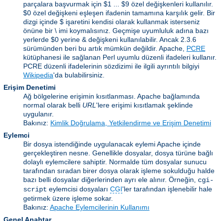
parçalara başvurmak için $1 ... $9 özel değişkenleri kullanılır.
$0 özel değişkeni eşleşen ifadenin tamamına karşılık gelir. Bir
dizgi içinde $ işaretini kendisi olarak kullanmak isterseniz
önüne bir \ imi koymalısınız. Geçmişe uyumluluk adına bazı
yerlerde $0 yerine & değişkeni kullanılabilir. Ancak 2.3.6
sürümünden beri bu artık mümkün değildir. Apache,
PCRE
kütüphanesi ile sağlanan Perl uyumlu düzenli ifadeleri kullanır.
PCRE düzenli ifadelerinin sözdizimi ile ilgili ayrıntılı bilgiyi
Wikipedia
'da bulabilirsiniz.
Erişim Denetimi
Ağ bölgelerine erişimin kısıtlanması. Apache bağlamında
normal olarak belli
URL
'lere erişimi kısıtlamak şeklinde
uygulanır.
Bakınız:
Kimlik Doğrulama, Yetkilendirme ve Erişim Denetimi
Eylemci
Bir dosya istendiğinde uygulanacak eylemi Apache içinde
gerçekleştiren nesne. Genellikle dosyalar, dosya türüne bağlı
dolaylı eylemcilere sahiptir. Normalde tüm dosyalar sunucu
tarafından sıradan birer dosya olarak işleme sokulduğu halde
bazı belli dosyalar diğerlerinden ayrı ele alınır. Örneğin,
cgi-
eylemcisi dosyaları
CGI
'ler tarafından işlenebilir hale
script
getirmek üzere işleme sokar.
Bakınız:
Apache Eylemcilerinin Kullanımı
Genel Anahtar