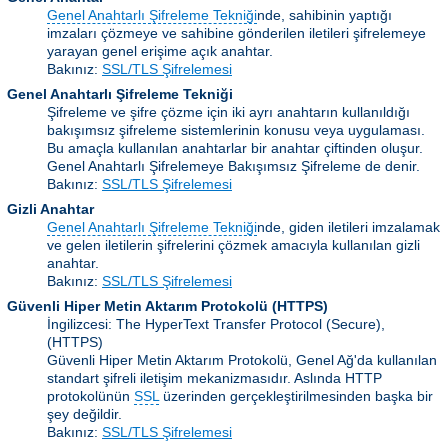
Genel Anahtarlı Şifreleme Tekniği
nde, sahibinin yaptığı
imzaları çözmeye ve sahibine gönderilen iletileri şifrelemeye
yarayan genel erişime açık anahtar.
Bakınız:
SSL/TLS Şifrelemesi
Genel Anahtarlı Şifreleme Tekniği
Şifreleme ve şifre çözme için iki ayrı anahtarın kullanıldığı
bakışımsız şifreleme sistemlerinin konusu veya uygulaması.
Bu amaçla kullanılan anahtarlar bir anahtar çiftinden oluşur.
Genel Anahtarlı Şifrelemeye Bakışımsız Şifreleme de denir.
Bakınız:
SSL/TLS Şifrelemesi
Gizli Anahtar
Genel Anahtarlı Şifreleme Tekniği
nde, giden iletileri imzalamak
ve gelen iletilerin şifrelerini çözmek amacıyla kullanılan gizli
anahtar.
Bakınız:
SSL/TLS Şifrelemesi
Güvenli Hiper Metin Aktarım Protokolü (HTTPS)
İngilizcesi: The HyperText Transfer Protocol (Secure),
(HTTPS)
Güvenli Hiper Metin Aktarım Protokolü, Genel Ağ'da kullanılan
standart şifreli iletişim mekanizmasıdır. Aslında HTTP
protokolünün
SSL
üzerinden gerçekleştirilmesinden başka bir
şey değildir.
Bakınız:
SSL/TLS Şifrelemesi