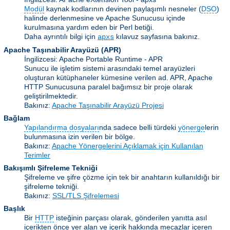
Modül
kaynak kodlarının devinen paylaşımlı nesneler (
DSO
)
halinde derlenmesine ve Apache Sunucusu içinde
kurulmasına yardım eden bir Perl betiği.
Daha ayrıntılı bilgi için
kılavuz sayfasına bakınız.
apxs
Apache Taşınabilir Arayüzü
(APR)
İngilizcesi: Apache Portable Runtime - APR
Sunucu ile işletim sistemi arasındaki temel arayüzleri
oluşturan kütüphaneler kümesine verilen ad. APR, Apache
HTTP Sunucusuna paralel bağımsız bir proje olarak
geliştirilmektedir.
Bakınız:
Apache Taşınabilir Arayüzü Projesi
Bağlam
Yapılandırma dosyaları
nda sadece belli türdeki
yönerge
lerin
bulunmasına izin verilen bir bölge.
Bakınız:
Apache Yönergelerini Açıklamak için Kullanılan
Terimler
Bakışımlı Şifreleme Tekniği
Şifreleme ve şifre çözme için tek bir anahtarın kullanıldığı bir
şifreleme tekniği.
Bakınız:
SSL/TLS Şifrelemesi
Başlık
Bir
HTTP
isteğinin parçası olarak, gönderilen yanıtta asıl
içerikten önce yer alan ve içerik hakkında mecazlar içeren