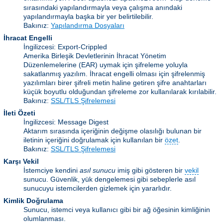
sırasındaki yapılandırmayla veya çalışma anındaki
yapılandırmayla başka bir yer belirtilebilir.
Bakınız:
Yapılandırma Dosyaları
İhracat Engelli
İngilizcesi: Export-Crippled
Amerika Birleşik Devletlerinin İhracat Yönetim
Düzenlemelerine (EAR) uymak için şifreleme yoluyla
sakatlanmış yazılım. İhracat engelli olması için şifrelenmiş
yazılımları birer şifreli metin haline getiren şifre anahtarları
küçük boyutlu olduğundan şifreleme zor kullanılarak kırılabilir.
Bakınız:
SSL/TLS Şifrelemesi
İleti Özeti
İngilizcesi: Message Digest
Aktarım sırasında içeriğinin değişme olasılığı bulunan bir
iletinin içeriğini doğrulamak için kullanılan bir
özet
.
Bakınız:
SSL/TLS Şifrelemesi
Karşı Vekil
İstemciye kendini
asıl sunucu
imiş gibi gösteren bir
vekil
sunucu. Güvenlik, yük dengelemesi gibi sebeplerle asıl
sunucuyu istemcilerden gizlemek için yararlıdır.
Kimlik Doğrulama
Sunucu, istemci veya kullanıcı gibi bir ağ öğesinin kimliğinin
olumlanması.