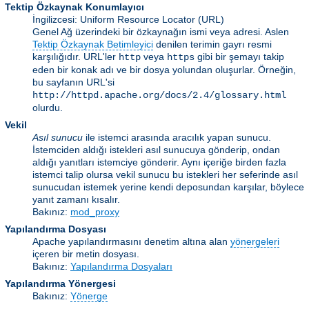
Tektip Özkaynak Konumlayıcı
İngilizcesi: Uniform Resource Locator
(URL)
Genel Ağ üzerindeki bir özkaynağın ismi veya adresi. Aslen
Tektip Özkaynak Betimleyici
denilen terimin gayrı resmi
karşılığıdır. URL'ler
veya
gibi bir şemayı takip
http
https
eden bir konak adı ve bir dosya yolundan oluşurlar. Örneğin,
bu sayfanın URL'si
http://httpd.apache.org/docs/2.4/glossary.html
olurdu.
Vekil
Asıl sunucu
ile istemci arasında aracılık yapan sunucu.
İstemciden aldığı istekleri asıl sunucuya gönderip, ondan
aldığı yanıtları istemciye gönderir. Aynı içeriğe birden fazla
istemci talip olursa vekil sunucu bu istekleri her seferinde asıl
sunucudan istemek yerine kendi deposundan karşılar, böylece
yanıt zamanı kısalır.
Bakınız:
mod_proxy
Yapılandırma Dosyası
Apache yapılandırmasını denetim altına alan
yönergeleri
içeren bir metin dosyası.
Bakınız:
Yapılandırma Dosyaları
Yapılandırma Yönergesi
Bakınız:
Yönerge