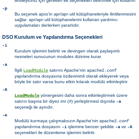
ilintileyiciniz için gereken ek seçenekleri belirtmek için kullanın.
-p
Bu seçenek apxs'in apr/apr-util kütüphaneleriyle ilintilenmesini
sağlar. apr/apr-util kütüphanelerini kullanan yardımcı
uygulamaları derlerken yararlıdır.
DSO Kurulum ve Yapılandırma Seçenekleri
-i
Kurulum işlemini belirtir ve devingen olarak paylaşımlı
nesneleri sunucunun
modules
dizinine kurar.
-a
İlgili
satırını Apache'nin
LoadModule
apache2.conf
yapılandırma dosyasına özdevinimli olarak ekleyerek veya
böyle bir satır varsa bunu etkin kılarak modülü etkinleştirir.
-A
yönergesini daha sonra etkinleştirmek üzere
LoadModule
satırın başına bir diyez imi (
) yerleştirmesi dışında
#
-a
seçeneği ile aynıdır.
-e
Modülü kurmaya çalışmaksızın Apache'nin
apache2.conf
yapılandırma dosyasını
işlemine benzer şekilde
ve
-i
-a
-A
seçenekleri ile düzenleme işlemini belirtir.