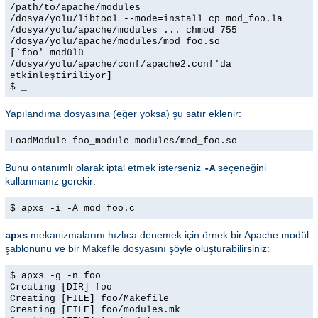
/path/to/apache/modules
/dosya/yolu/libtool --mode=install cp mod_foo.la
/dosya/yolu/apache/modules ... chmod 755
/dosya/yolu/apache/modules/mod_foo.so
[`foo' modülü
/dosya/yolu/apache/conf/apache2.conf'da
etkinleştiriliyor]
$ _
Yapılandıma dosyasına (eğer yoksa) şu satır eklenir:
LoadModule foo_module modules/mod_foo.so
Bunu öntanımlı olarak iptal etmek isterseniz
seçeneğini
-A
kullanmanız gerekir:
$ apxs -i -A mod_foo.c
mekanizmalarını hızlıca denemek için örnek bir Apache modül
apxs
şablonunu ve bir Makefile dosyasını şöyle oluşturabilirsiniz:
$ apxs -g -n foo
Creating [DIR] foo
Creating [FILE] foo/Makefile
Creating [FILE] foo/modules.mk