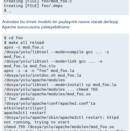
Creating [FILE] foo/mod_foo.c
Creating [FILE] foo/.deps
$ _
Ardından bu örnek modülü bir paylaşımlı nesne olarak derleyip
Apache sunucusuna yükleyebilirsiniz:
$ cd foo
$ make all reload
apxs -c mod_foo.c
/dosya/yolu/libtool --mode=compile gcc ... -c
mod_foo.c
/dosya/yolu/libtool --mode=link gcc ... -o
mod_foo.la mod_foo.slo
apxs -i -a -n "foo" mod_foo.la
/dosya/yolu/instdso.sh mod_foo.la
/dosya/yolu/apache/modules
/dosya/yolu/libtool --mode=install cp mod_foo.la
/dosya/yolu/apache/modules ... chmod 755
/dosya/yolu/apache/modules/mod_foo.so
[`foo' modülü
/dosya/yolu/apache/conf/apache2.conf'ta
etkinleştiriliyor]
apache2ctl restart
/dosya/yolu/apache/sbin/apache2ctl restart: httpd
not running, trying to start
chmod 755 /dosya/yolu/apache/modules/mod_foo.so