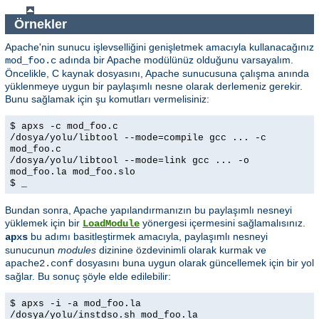
Örnekler
Apache'nin sunucu işlevselliğini genişletmek amacıyla kullanacağınız
adında bir Apache modülünüz olduğunu varsayalım.
mod_foo.c
Öncelikle, C kaynak dosyasını, Apache sunucusuna çalışma anında
yüklenmeye uygun bir paylaşımlı nesne olarak derlemeniz gerekir.
Bunu sağlamak için şu komutları vermelisiniz:
$ apxs -c mod_foo.c
/dosya/yolu/libtool --mode=compile gcc ... -c
mod_foo.c
/dosya/yolu/libtool --mode=link gcc ... -o
mod_foo.la mod_foo.slo
$ _
Bundan sonra, Apache yapılandırmanızın bu paylaşımlı nesneyi
yüklemek için bir
yönergesi içermesini sağlamalısınız.
LoadModule
bu adımı basitleştirmek amacıyla, paylaşımlı nesneyi
apxs
sunucunun
modules
dizinine özdevinimli olarak kurmak ve
dosyasını buna uygun olarak güncellemek için bir yol
apache2.conf
sağlar. Bu sonuç şöyle elde edilebilir:
$ apxs -i -a mod_foo.la
/dosya/yolu/instdso.sh mod_foo.la