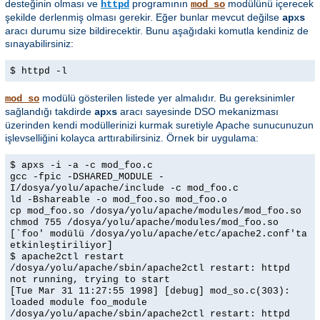
desteğinin olması ve
programının
modülünü içerecek
httpd
mod_so
şekilde derlenmiş olması gerekir. Eğer bunlar mevcut değilse
apxs
aracı durumu size bildirecektir. Bunu aşağıdaki komutla kendiniz de
sınayabilirsiniz:
$ httpd -l
modülü gösterilen listede yer almalıdır. Bu gereksinimler
mod_so
sağlandığı takdirde
aracı sayesinde DSO mekanizması
apxs
üzerinden kendi modüllerinizi kurmak suretiyle Apache sunucunuzun
işlevselliğini kolayca arttırabilirsiniz. Örnek bir uygulama:
$ apxs -i -a -c mod_foo.c
gcc -fpic -DSHARED_MODULE -
I/dosya/yolu/apache/include -c mod_foo.c
ld -Bshareable -o mod_foo.so mod_foo.o
cp mod_foo.so /dosya/yolu/apache/modules/mod_foo.so
chmod 755 /dosya/yolu/apache/modules/mod_foo.so
[`foo' modülü /dosya/yolu/apache/etc/apache2.conf'ta
etkinleştiriliyor]
$ apache2ctl restart
/dosya/yolu/apache/sbin/apache2ctl restart: httpd
not running, trying to start
[Tue Mar 31 11:27:55 1998] [debug] mod_so.c(303):
loaded module foo_module
/dosya/yolu/apache/sbin/apache2ctl restart: httpd