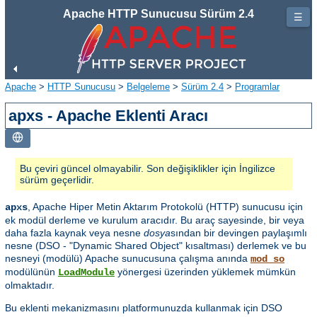
Apache HTTP Sunucusu Sürüm 2.4
☰
Apache
>
HTTP Sunucusu
>
Belgeleme
>
Sürüm 2.4
>
Programlar
apxs - Apache Eklenti Aracı
Bu çeviri güncel olmayabilir. Son değişiklikler için İngilizce
sürüm geçerlidir.
, Apache Hiper Metin Aktarım Protokolü (HTTP) sunucusu için
apxs
ek modül derleme ve kurulum aracıdır. Bu araç sayesinde, bir veya
daha fazla kaynak veya nesne
dosya
sından bir devingen paylaşımlı
nesne (DSO - "Dynamic Shared Object" kısaltması) derlemek ve bu
nesneyi (modülü) Apache sunucusuna çalışma anında
mod_so
modülünün
yönergesi üzerinden yüklemek mümkün
LoadModule
olmaktadır.
Bu eklenti mekanizmasını platformunuzda kullanmak için DSO