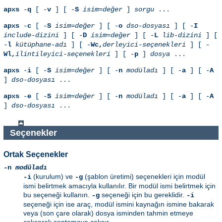
apxs
-
q
[ -
v
] [ -
S
isim=değer
]
sorgu
...
apxs
-
c
[ -
S
isim=değer
] [ -
o
dso-dosyası
] [ -
I
include-dizini
] [ -
D
isim=değer
] [ -
L
lib-dizini
] [
-
l
kütüphane-adı
] [ -
Wc,
derleyici-seçenekleri
] [ -
Wl,
ilintileyici-seçenekleri
] [ -
p
]
dosya
...
apxs
-
i
[ -
S
isim=değer
] [ -
n
modüladı
] [ -
a
] [ -
A
]
dso-dosyası
...
apxs
-
e
[ -
S
isim=değer
] [ -
n
modüladı
] [ -
a
] [ -
A
]
dso-dosyası
...
Seçenekler
Ortak Seçenekler
-n
modüladı
(kurulum) ve
(şablon üretimi) seçenekleri için modül
-i
-g
ismi belirtmek amacıyla kullanılır. Bir modül ismi belirtmek için
bu seçeneği kullanın.
seçeneği için bu gereklidir.
-g
-i
seçeneği için ise araç, modül ismini kaynağın ismine bakarak
veya (son çare olarak) dosya isminden tahmin etmeye