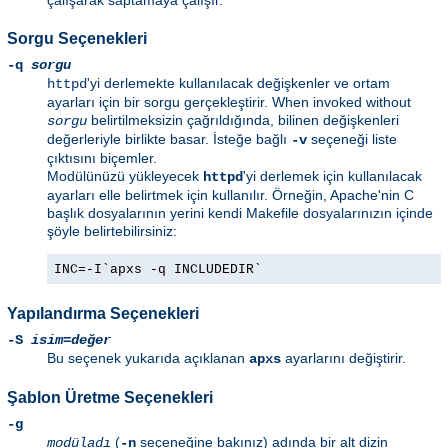
çalışarak saptamaya çalışır.
Sorgu Seçenekleri
-q
sorgu
'yi derlemekte kullanılacak değişkenler ve ortam
httpd
ayarları için bir sorgu gerçekleştirir. When invoked without
belirtilmeksizin çağrıldığında, bilinen değişkenleri
sorgu
değerleriyle birlikte basar. İsteğe bağlı
seçeneği liste
-v
çıktısını biçemler.
Modülünüzü yükleyecek
'yi derlemek için kullanılacak
httpd
ayarları elle belirtmek için kullanılır. Örneğin, Apache'nin C
başlık dosyalarının yerini kendi Makefile dosyalarınızın içinde
şöyle belirtebilirsiniz:
INC=-I`apxs -q INCLUDEDIR`
Yapılandırma Seçenekleri
-S
isim=değer
Bu seçenek yukarıda açıklanan
ayarlarını değiştirir.
apxs
Şablon Üretme Seçenekleri
-g
(
seçeneğine bakınız) adında bir alt dizin
modüladı
-n