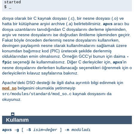
started
$ _
dosya
olarak bir C kaynak dosyası (.c), bir nesne dosyası (.o) ve
hatta bir kütüphane arşivi archive (.a) belirtebilirsiniz.
aracı bu
apxs
dosya uzantılarını tanıdığından C dosyalarını derleme işleminden,
arşiv ve nesne dosyalarını ise doğrudan ilintileme işleminden geçirir.
Fakat böyle önceden derlenmiş nesne dosyalarını kullanırken,
devingen paylaşımlı nesne olarak kullanılmalarını sağlamak üzere
konumdan bağımsız kod (PIC) üretecek şekilde derlenmiş
olduklarından emin olmalısınız. Örneğin GCC'yi bunun için daima
-
seçeneği ile kullanmalısınız. Diğer C derleyiciler için,
'in
fpic
apxs
nesne dosyalarını derlerken kullanacağı seçenekleri öğrenmek için o
derleyicilerin kılavuz sayfalarına bakınız.
Apache'deki DSO desteği ile ilgili daha ayrıntılı bilgi edinmek için
belgesini okumakla yetinmeyip
mod_so
kaynak dosyasını da
src/modules/standard/mod_so.c
okuyunuz.
Kullanım
apxs
-
g
[ -
S
isim=değer
] -
n
modüladı