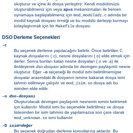
oluşturur ve içine iki dosya yerleştirir: Kendi modülünüzü
oluşturabilmeniz için veya
mekanizmaları ile hemen
apxs
oynamaya başlayabilmeniz için
adında bir
mod_
modüladı
.c
modül kaynak dosyası örneği ve bu modülü derleyip kurmayı
kolaylaştırmak için bir
dosyası.
Makefile
DSO Derleme Seçenekleri
-c
Bu seçenek derleme yapılacağını belirtir. Önce belirtilen C
kaynak
dosyalar
ını (.c), nesne dosyalarını (.o) elde etmek için
derler. Sonra bunları kalan nesne dosyaları (.o ve .a) ile
ilintileyerek
dso-dosyası
adında bir devingen paylaşımlı nesne
oluşturur. Eğer
seçeneği ile modül ismi belirtilmemişse
-o
dosyalar
arasındaki ilk dosyanın ismine bakarak dosya ismi
tahmin edilmeye çalışılır ve
dosya adı bu
mod_
isim
.so
isimden elde edilir.
-o
dso-dosyası
Oluşturulacak devingen paylaşımlı nesnenin ismini belirtmek
için kullanılır. Modül ismi bu seçenekle belirtilmez ve
dosya
listesinden bir isim tahmini de yapılamazsa son çare olarak
ismi kullanılır.
mod_unknown.so
-D
isim=değer
Bu seçenek doğrudan derleme komutlarına aktarılır. Bu