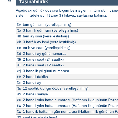
Taşınabilirlik
Aşağıdaki günlük dosyası biçem belirteçlerinin tüm
strftime
sisteminizdeki
kılavuz sayfasına bakınız.
strftime(3)
tam gün ismi (yerelleştirilmiş)
%A
3 harflik gün ismi (yerelleştirilmiş)
%a
tam ay ismi (yerelleştirilmiş)
%B
3 harflik ay ismi (yerelleştirilmiş)
%b
tarih ve saat (yerelleştirilmiş)
%c
2 haneli ay günü numarası
%d
2 haneli saat (24 saatlik)
%H
2 haneli saat (12 saatlik)
%I
3 hanelik yıl günü numarası
%j
2 haneli dakika
%M
2 haneli ay
%m
12 saatlik kip için öö/ös (yerelleştirilmiş)
%p
2 haneli saniye
%S
2 haneli yılın hafta numarası (Haftanın ilk gününün Paza
%U
2 haneli yılın hafta numarası (Haftanın ilk gününün Pazar
%W
1 hanelik haftanın gün numarası (Haftanın ilk gününün P
%w
saat (yerelleştirilmiş)
%X