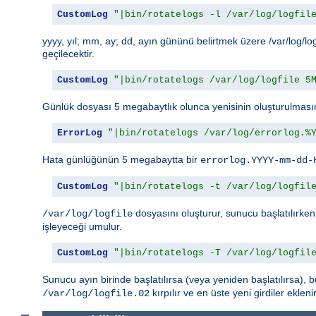
CustomLog
"|bin/rotatelogs -l /var/log/logfil
yyyy, yıl; mm, ay; dd, ayın gününü belirtmek üzere /var/log/l
geçilecektir.
CustomLog
"|bin/rotatelogs /var/log/logfile 5
Günlük dosyası 5 megabaytlık olunca yenisinin oluşturulmasın
ErrorLog
"|bin/rotatelogs /var/log/errorlog.%
Hata günlüğünün 5 megabaytta bir
errorlog.YYYY-mm-dd-
CustomLog
"|bin/rotatelogs -t /var/log/logfil
dosyasını oluşturur, sunucu başlatılırken 
/var/log/logfile
işleyeceği umulur.
CustomLog
"|bin/rotatelogs -T /var/log/logfil
Sunucu ayın birinde başlatılırsa (veya yeniden başlatılırsa), 
kırpılır ve en üste yeni girdiler eklen
/var/log/logfile.02