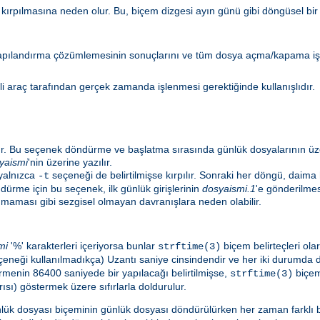
kırpılmasına neden olur. Bu, biçem dizgesi ayın günü gibi döngüsel bir ş
ı, yapılandırma çözümlemesinin sonuçlarını ve tüm dosya açma/kapama işle
li araç tarafından gerçek zamanda işlenmesi gerektiğinde kullanışlıdır.
r. Bu seçenek döndürme ve başlatma sırasında günlük dosyalarının üzeri
yaismi
'nin üzerine yazılır.
 yalnızca
seçeneği de belirtilmişse kırpılır. Sonraki her döngü, daima
-t
rme için bu seçenek, ilk günlük girişlerinin
dosyaismi.1
'e gönderilme
unmaması gibi sezgisel olmayan davranışlara neden olabilir.
mi
'%' karakterleri içeriyorsa bunlar
biçem belirteçleri olar
strftime(3)
eneği kullanılmadıkça) Uzantı saniye cinsindendir ve her iki durumda
rmenin 86400 saniyede bir yapılacağı belirtilmişse,
biçem
strftime(3)
ısı) göstermek üzere sıfırlarla doldurulur.
lük dosyası biçeminin günlük dosyası döndürülürken her zaman farklı bir