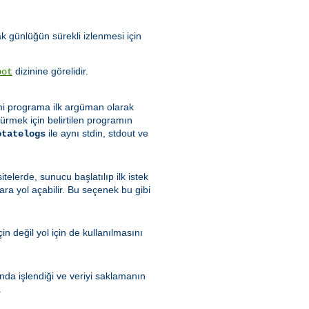
ak günlüğün sürekli izlenmesi için
dizinine görelidir.
oot
ismi programa ilk argüman olarak
ürmek için belirtilen programın
ile aynı stdin, stdout ve
otatelogs
elerde, sunucu başlatılıp ilk istek
a yol açabilir. Bu seçenek bu gibi
çin değil yol için de kullanılmasını
nda işlendiği ve veriyi saklamanın
.