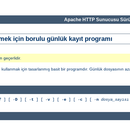
Apache HTTP Sunucusu Sürü
mek için borulu günlük kayıt programı
m geçerlidir.
ikte kullanmak için tasarlanmış basit bir programdır. Günlük dosyasının a
f
] [ -
D
] [ -
t
] [ -
v
] [ -
e
] [ -
c
] [ -
n
dosya_sayısı