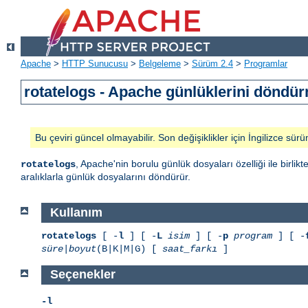
Apache
>
HTTP Sunucusu
>
Belgeleme
>
Sürüm 2.4
>
Programlar
rotatelogs - Apache günlüklerini döndür
Bu çeviri güncel olmayabilir. Son değişiklikler için İngilizce sürü
, Apache'nin borulu günlük dosyaları özelliği ile birl
rotatelogs
aralıklarla günlük dosyalarını döndürür.
Kullanım
rotatelogs
[ -
l
] [ -
L
isim
] [ -
p
program
] [ -
süre
|
boyut
(B|K|M|G) [
saat_farkı
]
Seçenekler
-l