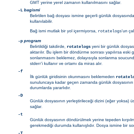
GMT yerine yerel zamanın kullanılmasını sağlar.
bagismi
-L
Belirtilen bağ dosyası ismine geçerli günlük dosyasından
kullanılabilir.
Bağ ismi mutlak bir yol içermiyorsa,
'un ça
rotatelogs
program
-p
Belirtildiği takdirde,
yeni bir günlük dosyası
rotatelogs
aktarılır. Bu işlem bir döndürme sonrası yapılırsa eski 
sonlanmasını beklemez, dolayısıyla sonlanma soucund
stderr'i kullanır ve ortamı da miras alır.
-f
İlk günlük giridisinin okunmasını beklemeden
rotatel
sunuluncaya kadar geçen zamanda günlük dosyasının yok
durumlarda yararlıdır.
-D
Günlük dosyasının yerleştirileceği dizini (eğer yoksa) üst 
sağlar.
-t
Günlük dosyasının döndürülmek yerine tepeden kırpıl
gerekmediği durumda kullanışlıdır. Dosya ismine bir so
-T