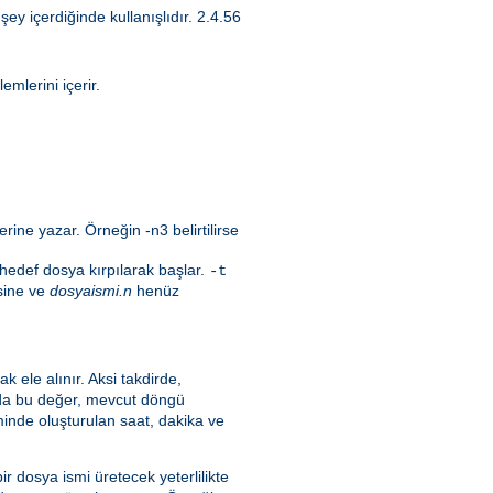
ey içerdiğinde kullanışlıdır. 2.4.56
mlerini içerir.
ne yazar. Örneğin -n3 belirtilirse
 hedef dosya kırpılarak başlar.
-t
sine ve
dosyaismi.n
henüz
ak ele alınır. Aksi takdirde,
 da bu değer, mevcut döngü
inde oluşturulan saat, dakika ve
 dosya ismi üretecek yeterlilikte