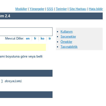
Modüller
|
Yönergeler
|
SSS
|
Terimler
|
Site Haritası
|
Hata bildir
m 2.4
Kullanım
Seçenekler
Mevcut Diller:
en
|
fr
|
ko
|
tr
Örnekler
Taşınabilirlik
zami boyutuna göre veya belli
]
dosyaismi