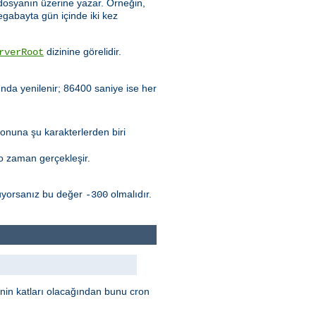
dosyanın üzerine yazar. Örneğin,
egabayta gün içinde iki kez
dizinine görelidir.
rverRoot
ında yenilenir; 86400 saniye ise her
sonuna şu karakterlerden biri
 o zaman gerçekleşir.
unuyorsanız bu değer
olmalıdır.
-300
nin katları olacağından bunu cron