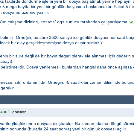
Aks takdirde döndürme işlemi yeni bir dosya başlatmak yerine hep aynı 
se 5 mega baytta bir yeni bir günlük dosyasına başlanacaktır. Fakat 5 m
ı dosyanın üzerine yazılır.
'un çalışma dizinine,
sunucu tarafından çalıştırılıyorsa
s
rotatelogs
Se
belirtilir. Örneğin, bu süre 3600 saniye ise günlük dosyası her saat baş
ilecek bir olay gerçekleşmemişse dosya oluşturulmaz.)
nin bir süre değil de bir boyut değeri olarak ele alınması için değerin 
abayt).
 belirtilmelidir. Dosya yenilemesi, bunlardan hangisi daha önce aşılırsa
ilmezse, sıfır öntanımlıdır. Örneğin, -5 saatlik bir zaman diliminde bul
gerekir.
6400"
 common
var/log/logfile.nnnn dosyası oluşturulur. Bu zaman, daima döngü süresi
sinin sonunda (burada 24 saat sonra) yeni bir günlük dosyası açılır.