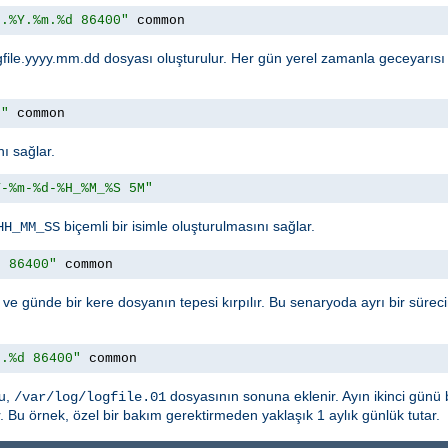
e.%Y.%m.%d 86400"
 common
ogfile.yyyy.mm.dd dosyası oluşturulur. Her gün yerel zamanla geceyarısı
M"
 common
ı sağlar.
Y-%m-%d-%H_%M_%S 5M"
biçemli bir isimle oluşturulmasını sağlar.
HH_MM_SS
e 86400"
 common
ve günde bir kere dosyanın tepesi kırpılır. Bu senaryoda ayrı bir süreci
e.%d 86400"
 common
bu,
dosyasının sonuna eklenir. Ayın ikinci günü bi
/var/log/logfile.01
ir. Bu örnek, özel bir bakım gerektirmeden yaklaşık 1 aylık günlük tutar.