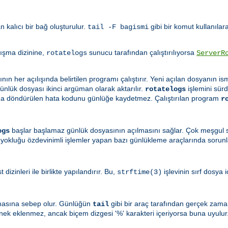
 kalıcı bir bağ oluşturulur.
gibi bir komut kullanılar
tail -F bagismi
lışma dizinine,
sunucu tarafından çalıştırılıyorsa
rotatelogs
ServerR
nın her açılışında belirtilen programı çalıştırır. Yeni açılan dosyanın 
günlük dosyası ikinci argüman olarak aktarılır.
işlemini sürd
rotatelogs
a döndürülen hata kodunu günlüğe kaydetmez. Çalıştırılan program
r
başlar başlamaz günlük dosyasının açılmasını sağlar. Çok meşgul sit
ogs
luğu özdevinimli işlemler yapan bazı günlükleme araçlarında sorunlar
dizinleri ile birlikte yapılandırır. Bu,
işlevinin sırf dosya i
strftime(3)
masına sebep olur. Günlüğün
gibi bir araç tarafından gerçek zama
tail
nek eklenmez, ancak biçem dizgesi '%' karakteri içeriyorsa buna uyulur