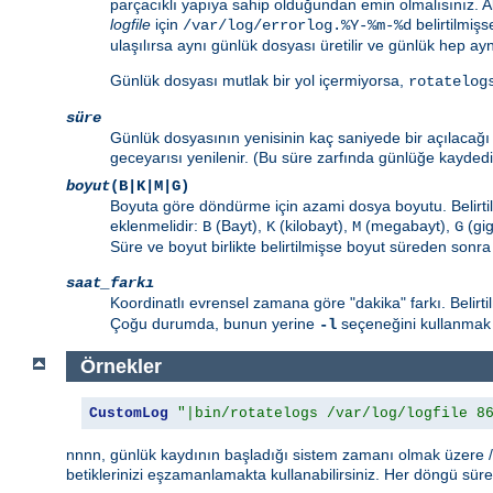
parçacıklı yapıya sahip olduğundan emin olmalısınız. 
logfile
için
belirtilmiş
/var/log/errorlog.%Y-%m-%d
ulaşılırsa aynı günlük dosyası üretilir ve günlük hep ayn
Günlük dosyası mutlak bir yol içermiyorsa,
rotatelog
süre
Günlük dosyasının yenisinin kaç saniyede bir açılacağı 
geceyarısı yenilenir. (Bu süre zarfında günlüğe kayded
boyut
(B|K|M|G)
Boyuta göre döndürme için azami dosya boyutu. Belirtile
eklenmelidir:
(Bayt),
(kilobayt),
(megabayt),
(gig
B
K
M
G
Süre ve boyut birlikte belirtilmişse boyut süreden sonra
saat_farkı
Koordinatlı evrensel zamana göre "dakika" farkı. Belirt
Çoğu durumda, bunun yerine
seçeneğini kullanmak 
-l
Örnekler
CustomLog
"|bin/rotatelogs /var/log/logfile 8
nnnn, günlük kaydının başladığı sistem zamanı olmak üzere /
betiklerinizi eşzamanlamakta kullanabilirsiniz. Her döngü süre