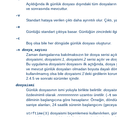
Açıldığında ilk günlük dosyası dışındaki tüm dosyaların 
ve sonrasında mevcuttur.
-v
Standart hataya verilen çıktı daha ayrıntılı olur. Çıkt
-e
Günlüğü standart çıktıya basar. Günlüğün zincirdeki ilgi
-c
Boş olsa bile her döngüde günlük dosyası oluşturur.
-n
dosya_sayısı
Zaman damgalarına bakılmaksızın bir dosya serisi açılı
dosyaismi
,
dosyaismi.1
,
dosyaismi.2
serisi açılır ve
dos
Bu uygulama
dosyaismi
dosyasını ilk açtığında, dosya
ve mevcut günlük dosyaları olmadan boyuta dayalı döndü
kullanılmamış olsa bile
dosyaismi.1
'deki girdilerin kor
2.4.5 ve sonraki sürümler içindir.
dosyaismi
Günlük dosyasının ismi yoluyla birlikte belirtilir.
dosyais
özdevinimli olarak
.nnnnnnnnnn
uzantısı üretilir. (
seç
-t
diliminin başlangıcına göre hesaplanır. Örneğin, döndü
saniye alanları, 24 saatlik sürenin başlangıcını (geceyar
dosyaismi biçemlemesi kullanılırken, gün
strftime(3)