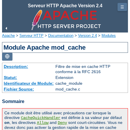
Serveur HTTP Apache Version 2.4
☰
Apache
>
Serveur HTTP
>
Documentation
>
Version 2.4
>
Modules
Module Apache mod_cache
Description:
Filtre de mise en cache HTTP
conforme à la RFC 2616
Statut:
Extension
Identificateur de Module:
cache_module
Fichier Source:
mod_cache.c
Sommaire
Ce module doit être utilisé avec précautions car lorsque la
directive
est définie à sa valeur par défaut
CacheQuickHandler
on
, les directives
and
sont court-circuitées. Vous ne
Allow
Deny
devez donc pas activer la gestion rapide de la mise en cache