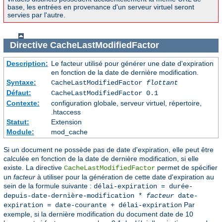
base, les entrées en provenance d'un serveur virtuel seront
servies par l'autre.
Directive
CacheLastModifiedFactor
Description:
Le facteur utilisé pour générer une date d'expiration
en fonction de la date de dernière modification.
Syntaxe:
CacheLastModifiedFactor
flottant
Défaut:
CacheLastModifiedFactor 0.1
Contexte:
configuration globale, serveur virtuel, répertoire,
.htaccess
Statut:
Extension
Module:
mod_cache
Si un document ne possède pas de date d'expiration, elle peut être
calculée en fonction de la date de dernière modification, si elle
existe. La directive
permet de spécifier
CacheLastModifiedFactor
un
facteur
à utiliser pour la génération de cette date d'expiration au
sein de la formule suivante :
délai-expiration = durée-
depuis-date-dernière-modification *
facteur
date-
Par
expiration = date-courante + délai-expiration
exemple, si la dernière modification du document date de 10