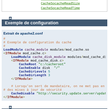
CacheSocacheReadSize
CacheSocacheReadTime
Exemple de configuration
Extrait de apache2.conf
#
# Exemple de configuration du cache
#
LoadModule
cache_module
 modules
/
mod_cache
.
<
IfModule
 mod_cache
.
c
>
LoadModule
cache_disk_module
 modules
/
mod_cache_dis
<
IfModule
 mod_cache_disk
.
c
>
CacheRoot
"c:/cacheroot"
CacheEnable
 disk  
"/"
CacheDirLevels
5
CacheDirLength
3
</
IfModule
>
# Lorsqu'on sert de mandataire, on ne met pas en c
# des mises à jour de sécurité
CacheDisable
"http://security.update.server/update
</
IfModule
>