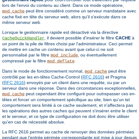
lors de l'envoi du contenu au client. Dans ce mode opératoire,
peut être considéré comme un serveur mandataire avec
mod_cache
cache fixé en tête du serveur web, alors qu'il s'exécute dans ce
même serveur web.
Lorsque le gestionnaire rapide est désactivé via la directive
, il devient possible d'insérer le filtre
CACHE
à
CacheQuickHandler
un point de la pile de filtres choisi par l'administrateur. Ceci permet
de mettre en cache un contenu avant que celui-ci ne soit
personnalisé par le filtre
, ou éventuellement
mod_include
compressé par le filtre
.
mod_deflate
Dans le mode de fonctionnement normal,
peut être
mod_cache
contrôlé par les en-têtes Cache-Control (
RFC 2616
) et Pragma
(
RFC 2616
) envoyés par un client dans une requête, ou par un
serveur dans une réponse. Dans des circonstances exceptionnelles,
peut cependant être configuré pour outrepasser ces en-
mod_cache
têtes et forcer un comportement spécifique au site, bien qu'un tel
comportement sera limité à ce cache seulement, et n'affectera pas
les opérations des autres caches qui peuvent s'insérer entre le client
et le serveur, et ce type de configuration ne doit donc être utiliser
qu'en cas de nécessité absolue.
La RFC 2616 permet au cache de renvoyer des données périmées
pendant que l'entrée périmée correspondante est mise à jour depuis