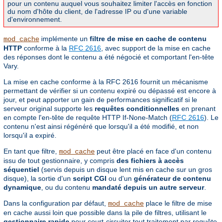
pour un contenu auquel vous souhaitez limiter l'accès en fonction
du nom d'hôte du client, de l'adresse IP ou d'une variable
d'environnement.
implémente un
filtre de mise en cache de contenu
mod_cache
HTTP
conforme à la
RFC 2616
, avec support de la mise en cache
des réponses dont le contenu a été négocié et comportant l'en-tête
Vary.
La mise en cache conforme à la RFC 2616 fournit un mécanisme
permettant de vérifier si un contenu expiré ou dépassé est encore à
jour, et peut apporter un gain de performances significatif si le
serveur original supporte les
requêtes conditionnelles
en prenant
en compte l'en-tête de requête HTTP If-None-Match (
RFC 2616
). Le
contenu n'est ainsi régénéré que lorsqu'il a été modifié, et non
lorsqu'il a expiré.
En tant que filtre,
peut être placé en face d'un contenu
mod_cache
issu de tout gestionnaire, y compris
des fichiers à accès
séquentiel
(servis depuis un disque lent mis en cache sur un gros
disque), la sortie d'un
script CGI
ou d'un
générateur de contenu
dynamique
, ou du contenu
mandaté depuis un autre serveur
.
Dans la configuration par défaut,
place le filtre de mise
mod_cache
en cache aussi loin que possible dans la pile de filtres, utilisant le
gestionnaire rapide
pour court-circuiter tout traitement par requête