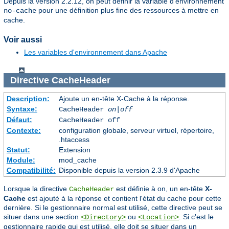
Depuis la version 2.2.12, on peut définir la variable d'environnement
pour une définition plus fine des ressources à mettre en
no-cache
cache.
Voir aussi
Les variables d'environnement dans Apache
Directive
CacheHeader
Description:
Ajoute un en-tête X-Cache à la réponse.
Syntaxe:
CacheHeader
on|off
Défaut:
CacheHeader off
Contexte:
configuration globale, serveur virtuel, répertoire,
.htaccess
Statut:
Extension
Module:
mod_cache
Compatibilité:
Disponible depuis la version 2.3.9 d'Apache
Lorsque la directive
est définie à on, un en-tête
X-
CacheHeader
Cache
est ajouté à la réponse et contient l'état du cache pour cette
dernière. Si le gestionnaire normal est utilisé, cette directive peut se
situer dans une section
ou
. Si c'est le
<Directory>
<Location>
gestionnaire rapide qui est utilisé, elle doit se situer dans un