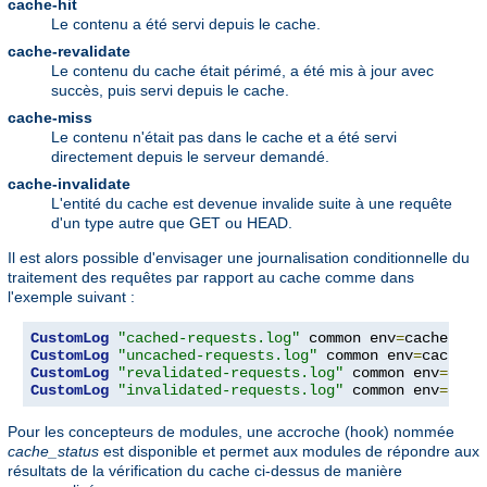
cache-hit
Le contenu a été servi depuis le cache.
cache-revalidate
Le contenu du cache était périmé, a été mis à jour avec
succès, puis servi depuis le cache.
cache-miss
Le contenu n'était pas dans le cache et a été servi
directement depuis le serveur demandé.
cache-invalidate
L'entité du cache est devenue invalide suite à une requête
d'un type autre que GET ou HEAD.
Il est alors possible d'envisager une journalisation conditionnelle du
traitement des requêtes par rapport au cache comme dans
l'exemple suivant :
CustomLog
"cached-requests.log"
 common env
=
CustomLog
"uncached-requests.log"
 common env
=
CustomLog
"revalidated-requests.log"
 common env
=
CustomLog
"invalidated-requests.log"
 common env
=
cach
Pour les concepteurs de modules, une accroche (hook) nommée
cache_status
est disponible et permet aux modules de répondre aux
résultats de la vérification du cache ci-dessus de manière