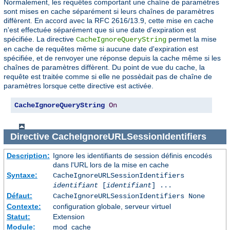
Normalement, les requêtes comportant une chaîne de paramètres
sont mises en cache séparément si leurs chaînes de paramètres
diffèrent. En accord avec la RFC 2616/13.9, cette mise en cache
n'est effectuée séparément que si une date d'expiration est
spécifiée. La directive
permet la mise
CacheIgnoreQueryString
en cache de requêtes même si aucune date d'expiration est
spécifiée, et de renvoyer une réponse depuis la cache même si les
chaînes de paramètres diffèrent. Du point de vue du cache, la
requête est traitée comme si elle ne possèdait pas de chaîne de
paramètres lorsque cette directive est activée.
CacheIgnoreQueryString
On
Directive
CacheIgnoreURLSessionIdentifiers
Description:
Ignore les identifiants de session définis encodés
dans l'URL lors de la mise en cache
Syntaxe:
CacheIgnoreURLSessionIdentifiers
identifiant
[
identifiant
] ...
Défaut:
CacheIgnoreURLSessionIdentifiers None
Contexte:
configuration globale, serveur virtuel
Statut:
Extension
Module:
mod_cache