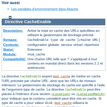
Voir aussi
Les variables d'environnement dans Apache
Directive
CacheEnable
Description:
Active la mise en cache des URLs spécifiées en
utilisant le gestionnaire de stockage précisé
Syntaxe:
CacheEnable
type de cache
[
chaîne URL
]
Contexte:
configuration globale, serveur virtuel, répertoire
Statut:
Extension
Module:
mod_cache
Compatibilité:
Une chaîne URL telle que '/' s'appliquait à tout
contenu en mandat direct dans les versions 2.2 et
antérieures.
La directive
enjoint
de mettre en cache
CacheEnable
mod_cache
l'URL précisée par
chaîne URL
, ainsi que les URLs de niveaux
inférieurs. Le gestionnaire de stockage du cache est spécifié à l'aide
de l'argument
type de cache
. La directive
peut être
CacheEnable
placée à l'intérieur d'une section
ou
<Location>
<LocationMatch>
pour indiquer que le contenu considéré peut être mis en cache. Si
type de cache
a pour valeur
,
utilisera le
disk
mod_cache