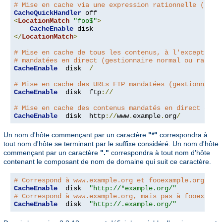
# Mise en cache via une expression rationnelle (gest
CacheQuickHandler
<
LocationMatch
"foo$"
>
CacheEnable
</
LocationMatch
>
# Mise en cache de tous les contenus, à l'exception 
# mandatées en direct (gestionnaire normal ou rapide
CacheEnable
  disk  
/
# Mise en cache des URLs FTP mandatées (gestionnaire
CacheEnable
  disk  ftp
://
# Mise en cache des contenus mandatés en direct depu
CacheEnable
  disk  http
://
www
.
example
.
org
/
Un nom d'hôte commençant par un caractère
"*"
correspondra à
tout nom d'hôte se terminant par le suffixe considéré. Un nom d'hôte
commençant par un caractère
"."
correspondra à tout nom d'hôte
contenant le composant de nom de domaine qui suit ce caractère.
# Correspond à www.example.org et fooexample.org
CacheEnable
  disk  
"http://*example.org/"
# Correspond à www.example.org, mais pas à fooexampl
CacheEnable
  disk  
"http://.example.org/"