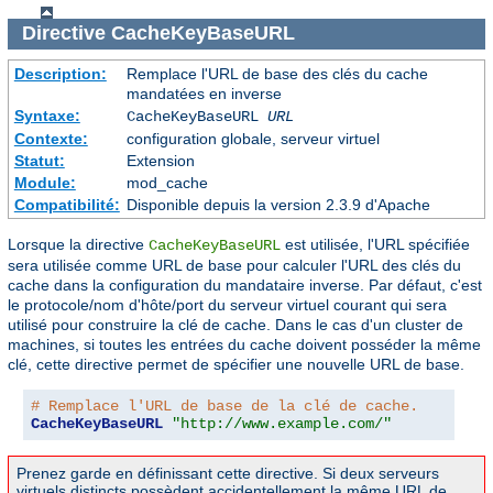
Directive
CacheKeyBaseURL
Description:
Remplace l'URL de base des clés du cache
mandatées en inverse
Syntaxe:
CacheKeyBaseURL
URL
Contexte:
configuration globale, serveur virtuel
Statut:
Extension
Module:
mod_cache
Compatibilité:
Disponible depuis la version 2.3.9 d'Apache
Lorsque la directive
est utilisée, l'URL spécifiée
CacheKeyBaseURL
sera utilisée comme URL de base pour calculer l'URL des clés du
cache dans la configuration du mandataire inverse. Par défaut, c'est
le protocole/nom d'hôte/port du serveur virtuel courant qui sera
utilisé pour construire la clé de cache. Dans le cas d'un cluster de
machines, si toutes les entrées du cache doivent posséder la même
clé, cette directive permet de spécifier une nouvelle URL de base.
# Remplace l'URL de base de la clé de cache.
CacheKeyBaseURL
"http://www.example.com/"
Prenez garde en définissant cette directive. Si deux serveurs
virtuels distincts possèdent accidentellement la même URL de