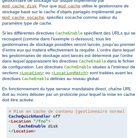
gestionnaire de stockage sur disque implémenté par
. Pour que
utilise le gestionnaire de
mod_cache_disk
mod_cache
stockage basé sur le cache d'objets partagés implémenté par
, spécifiez
comme valeur du
mod_cache_socache
socache
paramètre
type de cache
.
Si les différentes directives
spécifient des URLs qui se
CacheEnable
recoupent (comme dans l'exemple ci-dessous), tous les
gestionnaires de stockage possibles seront lancés, jusqu'au premier
d'entre eux qui traitera effectivement la requête. L'ordre dans lequel
les gestionnaires de stockage sont lancés est déterminé par l'ordre
dans lequel apparaissent les directives
dans le fichier
CacheEnable
de configuration. Les directives
situées à l'intérieur de
CacheEnable
sections
ou
sont traitées avant les
<Location>
<LocationMatch>
directives
définies au niveau global.
CacheEnable
En fonctionnement du type serveur mandataire direct,
chaîne URL
doit au moins débuter par un protocole pour lequel la mise en cache
doit être activée.
# Mise en cache de contenu (gestionnaire normal seul
CacheQuickHandler
<
Location
"/foo"
>
CacheEnable
</
Location
>