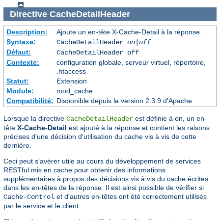
Directive
CacheDetailHeader
Description:
Ajoute un en-tête X-Cache-Detail à la réponse.
Syntaxe:
CacheDetailHeader
on|off
Défaut:
CacheDetailHeader off
Contexte:
configuration globale, serveur virtuel, répertoire,
.htaccess
Statut:
Extension
Module:
mod_cache
Compatibilité:
Disponible depuis la version 2.3.9 d'Apache
Lorsque la directive
est définie à on, un en-
CacheDetailHeader
tête
X-Cache-Detail
est ajouté à la réponse et contient les raisons
précises d'une décision d'utilisation du cache vis à vis de cette
dernière.
Ceci peut s'avérer utile au cours du développement de services
RESTful mis en cache pour obtenir des informations
supplémentaires à propos des décisions vis à vis du cache écrites
dans les en-têtes de la réponse. Il est ainsi possible de vérifier si
et d'autres en-têtes ont été correctement utilisés
Cache-Control
par le service et le client.