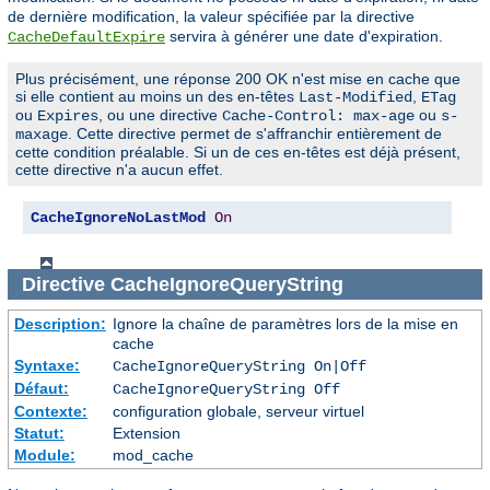
de dernière modification, la valeur spécifiée par la directive
servira à générer une date d'expiration.
CacheDefaultExpire
Plus précisément, une réponse 200 OK n'est mise en cache que
si elle contient au moins un des en-têtes
,
Last-Modified
ETag
ou
, ou une directive
ou
Expires
Cache-Control: max-age
s-
. Cette directive permet de s'affranchir entièrement de
maxage
cette condition préalable. Si un de ces en-têtes est déjà présent,
cette directive n'a aucun effet.
CacheIgnoreNoLastMod
On
Directive
CacheIgnoreQueryString
Description:
Ignore la chaîne de paramètres lors de la mise en
cache
Syntaxe:
CacheIgnoreQueryString On|Off
Défaut:
CacheIgnoreQueryString Off
Contexte:
configuration globale, serveur virtuel
Statut:
Extension
Module:
mod_cache