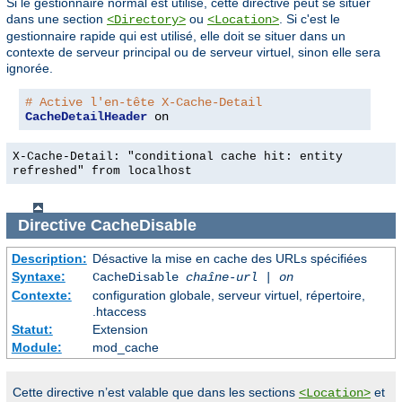
Si le gestionnaire normal est utilisé, cette directive peut se situer
dans une section
ou
. Si c'est le
<Directory>
<Location>
gestionnaire rapide qui est utilisé, elle doit se situer dans un
contexte de serveur principal ou de serveur virtuel, sinon elle sera
ignorée.
# Active l'en-tête X-Cache-Detail
CacheDetailHeader
 on
X-Cache-Detail: "conditional cache hit: entity
refreshed" from localhost
Directive
CacheDisable
Description:
Désactive la mise en cache des URLs spécifiées
Syntaxe:
CacheDisable
chaîne-url
|
on
Contexte:
configuration globale, serveur virtuel, répertoire,
.htaccess
Statut:
Extension
Module:
mod_cache
Cette directive n’est valable que dans les sections
et
<Location>