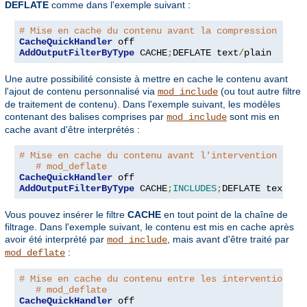
DEFLATE
comme dans l'exemple suivant :
# Mise en cache du contenu avant la compression opti
CacheQuickHandler
AddOutputFilterByType
 CACHE
;
DEFLATE text
/
plain
Une autre possibilité consiste à mettre en cache le contenu avant
l'ajout de contenu personnalisé via
(ou tout autre filtre
mod_include
de traitement de contenu). Dans l'exemple suivant, les modèles
contenant des balises comprises par
sont mis en
mod_include
cache avant d'être interprétés :
# Mise en cache du contenu avant l'intervention de m
# mod_deflate
CacheQuickHandler
AddOutputFilterByType
 CACHE
;
INCLUDES
;
DEFLATE text
/
ht
Vous pouvez insérer le filtre
CACHE
en tout point de la chaîne de
filtrage. Dans l'exemple suivant, le contenu est mis en cache après
avoir été interprété par
, mais avant d'être traité par
mod_include
:
mod_deflate
# Mise en cache du contenu entre les interventions d
# mod_deflate
CacheQuickHandler