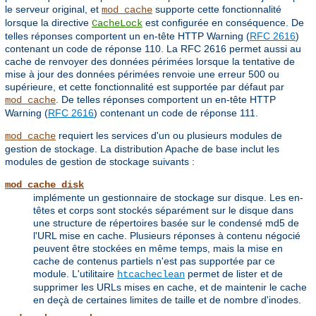
le serveur original, et
supporte cette fonctionnalité
mod_cache
lorsque la directive
est configurée en conséquence. De
CacheLock
telles réponses comportent un en-tête HTTP Warning (
RFC 2616
)
contenant un code de réponse 110. La RFC 2616 permet aussi au
cache de renvoyer des données périmées lorsque la tentative de
mise à jour des données périmées renvoie une erreur 500 ou
supérieure, et cette fonctionnalité est supportée par défaut par
. De telles réponses comportent un en-tête HTTP
mod_cache
Warning (
RFC 2616
) contenant un code de réponse 111.
requiert les services d'un ou plusieurs modules de
mod_cache
gestion de stockage. La distribution Apache de base inclut les
modules de gestion de stockage suivants :
mod_cache_disk
implémente un gestionnaire de stockage sur disque. Les en-
têtes et corps sont stockés séparément sur le disque dans
une structure de répertoires basée sur le condensé md5 de
l'URL mise en cache. Plusieurs réponses à contenu négocié
peuvent être stockées en même temps, mais la mise en
cache de contenus partiels n'est pas supportée par ce
module. L'utilitaire
permet de lister et de
htcacheclean
supprimer les URLs mises en cache, et de maintenir le cache
en deçà de certaines limites de taille et de nombre d'inodes.