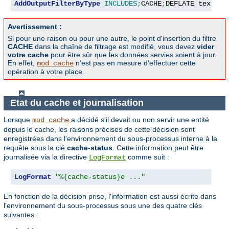
AddOutputFilterByType
INCLUDES
;
CACHE
;
DEFLATE text
/
ht
Avertissement :
Si pour une raison ou pour une autre, le point d'insertion du filtre
CACHE
dans la chaîne de filtrage est modifié, vous devez
vider
votre cache
pour être sûr que les données servies soient à jour.
En effet,
n'est pas en mesure d'effectuer cette
mod_cache
opération à votre place.
Etat du cache et journalisation
Lorsque
a décidé s'il devait ou non servir une entité
mod_cache
depuis le cache, les raisons précises de cette décision sont
enregistrées dans l'environnement du sous-processus interne à la
requête sous la clé
cache-status
. Cette information peut être
journalisée via la directive
comme suit :
LogFormat
LogFormat
"%{cache-status}e ..."
En fonction de la décision prise, l'information est aussi écrite dans
l'environnement du sous-processus sous une des quatre clés
suivantes :