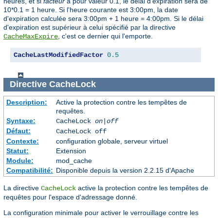
heures, et si
facteur
a pour valeur 0.1, le délai d'expiration sera de
10*0.1 = 1 heure. Si l'heure courante est 3:00pm, la date
d'expiration calculée sera 3:00pm + 1 heure = 4:00pm. Si le délai
d'expiration est supérieur à celui spécifié par la directive
, c'est ce dernier qui l'emporte.
CacheMaxExpire
CacheLastModifiedFactor
0.5
Directive
CacheLock
Description:
Active la protection contre les tempêtes de
requêtes.
Syntaxe:
CacheLock
on|off
Défaut:
CacheLock off
Contexte:
configuration globale, serveur virtuel
Statut:
Extension
Module:
mod_cache
Compatibilité:
Disponible depuis la version 2.2.15 d'Apache
La directive
active la protection contre les tempêtes de
CacheLock
requêtes pour l'espace d'adressage donné.
La configuration minimale pour activer le verrouillage contre les