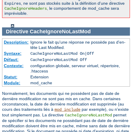
, ne sont pas stockés suite à la définition d'une directive
Expires
, le comportement de mod_cache sera
CacheIgnoreHeaders
imprévisible.
Directive
CacheIgnoreNoLastMod
Description:
Ignore le fait qu'une réponse ne possède pas d'en-
tête Last Modified.
Syntaxe:
CacheIgnoreNoLastMod On|Off
Défaut:
CacheIgnoreNoLastMod Off
Contexte:
configuration globale, serveur virtuel, répertoire,
.htaccess
Statut:
Extension
Module:
mod_cache
Normalement, les documents qui ne possèdent pas de date de
dernière modification ne sont pas mis en cache. Dans certaines
circonstances, la date de dernière modification est supprimée (au
cours des traitements liés à
par exemple), ou n'existe
mod_include
tout simplement pas. La directive
permet
CacheIgnoreNoLastMod
de spécifier si les documents ne possèdant pas de date de dernière
modification doivent être mis en cache, même sans date de dernière
modification. Si le document ne possède ni date d'expiration, ni date