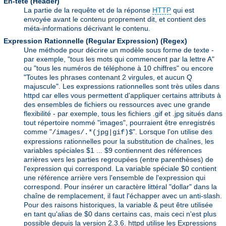
En-tête (Header)
La partie de la requête et de la réponse
HTTP
qui est
envoyée avant le contenu proprement dit, et contient des
méta-informations décrivant le contenu.
Expression Rationnelle (Regular Expression)
(Regex)
Une méthode pour décrire un modèle sous forme de texte -
par exemple, "tous les mots qui commencent par la lettre A"
ou "tous les numéros de téléphone à 10 chiffres" ou encore
"Toutes les phrases contenant 2 virgules, et aucun Q
majuscule". Les expressions rationnelles sont très utiles dans
httpd car elles vous permettent d'appliquer certains attributs à
des ensembles de fichiers ou ressources avec une grande
flexibilité - par exemple, tous les fichiers .gif et .jpg situés dans
tout répertoire nommé "images", pourraient être enregistrés
comme "
". Lorsque l'on utilise des
/images/.*(jpg|gif)$
expressions rationnelles pour la substitution de chaînes, les
variables spéciales $1 ... $9 contiennent des références
arrières vers les parties regroupées (entre parenthèses) de
l'expression qui correspond. La variable spéciale $0 contient
une référence arrière vers l'ensemble de l'expression qui
correspond. Pour insérer un caractère littéral "dollar" dans la
chaîne de remplacement, il faut l'échapper avec un anti-slash.
Pour des raisons historiques, la variable & peut être utilisée
en tant qu'alias de $0 dans certains cas, mais ceci n'est plus
possible depuis la version 2.3.6. httpd utilise les Expressions