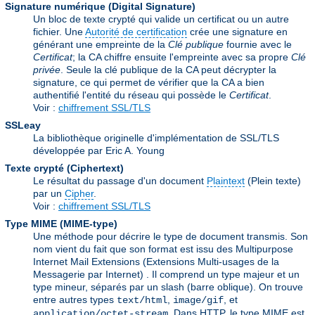
Signature numérique (Digital Signature)
Un bloc de texte crypté qui valide un certificat ou un autre
fichier. Une
Autorité de certification
crée une signature en
générant une empreinte de la
Clé publique
fournie avec le
Certificat
; la CA chiffre ensuite l'empreinte avec sa propre
Clé
privée
. Seule la clé publique de la CA peut décrypter la
signature, ce qui permet de vérifier que la CA a bien
authentifié l'entité du réseau qui possède le
Certificat
.
Voir :
chiffrement SSL/TLS
SSLeay
La bibliothèque originelle d'implémentation de SSL/TLS
développée par Eric A. Young
Texte crypté (Ciphertext)
Le résultat du passage d'un document
Plaintext
(Plein texte)
par un
Cipher
.
Voir :
chiffrement SSL/TLS
Type MIME (MIME-type)
Une méthode pour décrire le type de document transmis. Son
nom vient du fait que son format est issu des Multipurpose
Internet Mail Extensions (Extensions Multi-usages de la
Messagerie par Internet) . Il comprend un type majeur et un
type mineur, séparés par un slash (barre oblique). On trouve
entre autres types
,
, et
text/html
image/gif
. Dans HTTP, le type MIME est
application/octet-stream