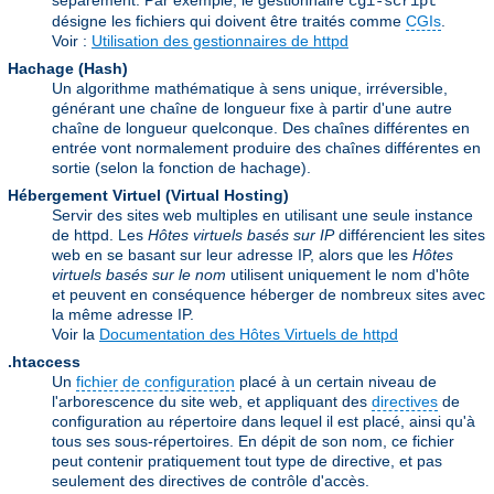
séparément. Par exemple, le gestionnaire
cgi-script
désigne les fichiers qui doivent être traités comme
CGIs
.
Voir :
Utilisation des gestionnaires de httpd
Hachage (Hash)
Un algorithme mathématique à sens unique, irréversible,
générant une chaîne de longueur fixe à partir d'une autre
chaîne de longueur quelconque. Des chaînes différentes en
entrée vont normalement produire des chaînes différentes en
sortie (selon la fonction de hachage).
Hébergement Virtuel (Virtual Hosting)
Servir des sites web multiples en utilisant une seule instance
de httpd. Les
Hôtes virtuels basés sur IP
différencient les sites
web en se basant sur leur adresse IP, alors que les
Hôtes
virtuels basés sur le nom
utilisent uniquement le nom d'hôte
et peuvent en conséquence héberger de nombreux sites avec
la même adresse IP.
Voir la
Documentation des Hôtes Virtuels de httpd
.htaccess
Un
fichier de configuration
placé à un certain niveau de
l'arborescence du site web, et appliquant des
directives
de
configuration au répertoire dans lequel il est placé, ainsi qu'à
tous ses sous-répertoires. En dépit de son nom, ce fichier
peut contenir pratiquement tout type de directive, et pas
seulement des directives de contrôle d'accès.