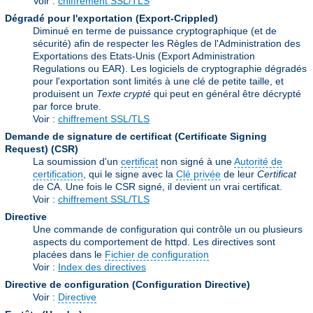
Voir :
chiffrement SSL/TLS
Dégradé pour l'exportation (Export-Crippled)
Diminué en terme de puissance cryptographique (et de
sécurité) afin de respecter les Règles de l'Administration des
Exportations des Etats-Unis (Export Administration
Regulations ou EAR). Les logiciels de cryptographie dégradés
pour l'exportation sont limités à une clé de petite taille, et
produisent un
Texte crypté
qui peut en général être décrypté
par force brute.
Voir :
chiffrement SSL/TLS
Demande de signature de certificat (Certificate Signing
Request)
(CSR)
La soumission d'un
certificat
non signé à une
Autorité de
certification
, qui le signe avec la
Clé privée
de leur
Certificat
de CA. Une fois le CSR signé, il devient un vrai certificat.
Voir :
chiffrement SSL/TLS
Directive
Une commande de configuration qui contrôle un ou plusieurs
aspects du comportement de httpd. Les directives sont
placées dans le
Fichier de configuration
Voir :
Index des directives
Directive de configuration (Configuration Directive)
Voir :
Directive