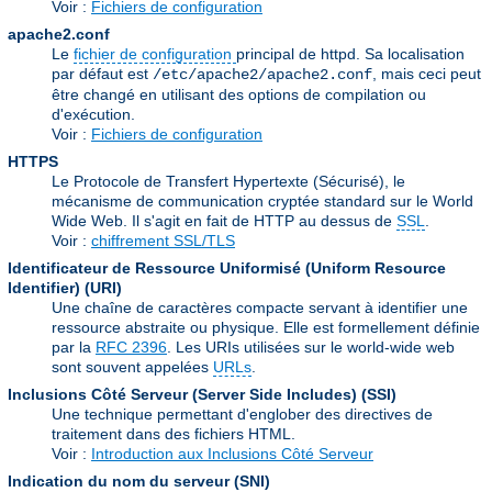
Voir :
Fichiers de configuration
apache2.conf
Le
fichier de configuration
principal de httpd. Sa localisation
par défaut est
, mais ceci peut
/etc/apache2/apache2.conf
être changé en utilisant des options de compilation ou
d'exécution.
Voir :
Fichiers de configuration
HTTPS
Le Protocole de Transfert Hypertexte (Sécurisé), le
mécanisme de communication cryptée standard sur le World
Wide Web. Il s'agit en fait de HTTP au dessus de
SSL
.
Voir :
chiffrement SSL/TLS
Identificateur de Ressource Uniformisé (Uniform Resource
Identifier)
(URI)
Une chaîne de caractères compacte servant à identifier une
ressource abstraite ou physique. Elle est formellement définie
par la
RFC 2396
. Les URIs utilisées sur le world-wide web
sont souvent appelées
URLs
.
Inclusions Côté Serveur (Server Side Includes)
(SSI)
Une technique permettant d'englober des directives de
traitement dans des fichiers HTML.
Voir :
Introduction aux Inclusions Côté Serveur
Indication du nom du serveur
(SNI)