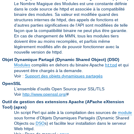
Le Nombre Magique des Modules est une constante définie
dans le code source de httpd et associée à la compatibilité
binaire des modules. Sa valeur est modifiée quand des
structures internes de httpd, des appels de fonctions et
d'autres parties significatives de l'API sont modifiées de telle
façon que la compatibilité binaire ne peut plus être garantie.
En cas de changement de MMN, tous les modules tiers
doivent être au moins recompilés, et parfois même
légèrement modifiés afin de pouvoir fonctionner avec la
nouvelle version de httpd.
Objet Dynamique Partagé (Dynamic Shared Object)
(DSO)
Modules
compilés en dehors du binaire Apache
et qui
httpd
peuvent être chargés à la demande.
Voir :
Support des objets dynamiques partagés
OpenSSL
L'ensemble d'outils Open Source pour SSL/TLS
Voir
http://www.openssl.org/
#
Outil de gestion des extensions Apache (APache eXtension
Tool)
(apxs)
Un script Perl qui aide à la compilation des sources de
module
sous forme d'Objets Dynamiques Partagés (Dynamic Shared
Objects ou
DSO
s) et facilite leur installation dans le serveur
Web httpd.