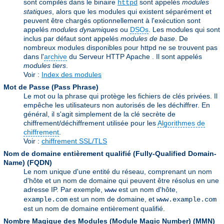
sont compilés dans le binaire
sont appelés
modules
httpd
statiques
, alors que les modules qui existent séparément et
peuvent être chargés optionnellement à l'exécution sont
appelés
modules dynamiques
ou
DSOs
. Les modules qui sont
inclus par défaut sont appelés
modules de base
. De
nombreux modules disponibles pour httpd ne se trouvent pas
dans l'
archive
du Serveur HTTP Apache . Il sont appelés
modules tiers
.
Voir :
Index des modules
Mot de Passe (Pass Phrase)
Le mot ou la phrase qui protège les fichiers de clés privées. Il
empêche les utilisateurs non autorisés de les déchiffrer. En
général, il s'agit simplement de la clé secrète de
chiffrement/déchiffrement utilisée pour les
Algorithmes de
chiffrement
.
Voir :
chiffrement SSL/TLS
Nom de domaine entièrement qualifié (Fully-Qualified Domain-
Name)
(FQDN)
Le nom unique d'une entité du réseau, comprenant un nom
d'hôte et un nom de domaine qui peuvent être résolus en une
adresse IP. Par exemple,
est un nom d'hôte,
www
est un nom de domaine, et
example.com
www.example.com
est un nom de domaine entièrement qualifié.
Nombre Magique des Modules (Module Magic Number)
(
MMN
)