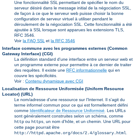
Une fonctionnalité SSL permettant de spécifier le nom du
serveur désiré dans le message initial de la négociation SSL,
de façon à ce que le serveur web puisse choisir la bonne
configuration de serveur virtuel à utiliser pendant le
déroulement de la négociation SSL. Cette fonctionnalité a été
ajoutée à SSL lorsque sont apparues les extensions TLS,
RFC 3546.
Voir
la FAQ SSL
et
la RFC 3546
Interface commune avec les programmes externes (Common
Gateway Interface)
(CGI)
La définition standard d'une interface entre un serveur web et
un programme externe pour permettre à ce dernier de traiter
des requêtes. Il existe une
RFC informationnelle
qui en
couvre les spécificités.
Voir :
Contenu dynamique avec CGI
Localisation de Ressource Uniformisée (Uniform Resource
Locator)
(URL)
Le nom/adresse d'une ressource sur l'Internet. Il s'agit du
terme informel commun pour ce qui est formellement défini
comme
Identificateur de Ressource Uniformisé
. Les URLs
sont généralement construites selon un schéma, comme
ou
, un nom d'hôte, et un chemin. Une URL pour
http
https
cette page pourrait être
.
http://httpd.apache.org/docs/2.4/glossary.html