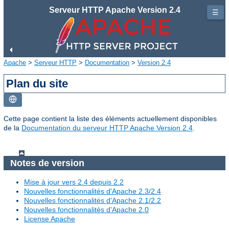
Serveur HTTP Apache Version 2.4
☰
Apache
>
Serveur HTTP
>
Documentation
>
Version 2.4
Plan du site
Cette page contient la liste des éléments actuellement disponibles
de la
Documentation du serveur HTTP Apache Version 2.4
.
Notes de version
Mise à jour vers 2.4 depuis 2.2
Nouvelles fonctionnalités d'Apache 2.3/2.4
Nouvelles fonctionnalités d'Apache 2.1/2.2
Nouvelles fonctionnalités d'Apache 2.0
License Apache