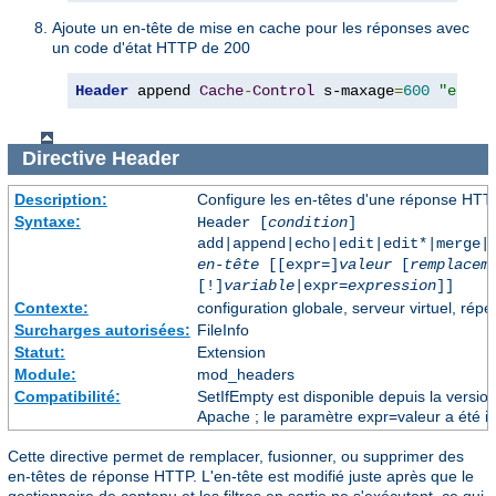
Ajoute un en-tête de mise en cache pour les réponses avec
un code d'état HTTP de 200
Header
 append 
Cache
-
Control
 s-maxage
=
600
"expr=
Directive
Header
Description:
Configure les en-têtes d'une réponse HTT
Syntaxe:
Header [
condition
]
add|append|echo|edit|edit*|merge|
en-tête
[[expr=]
valeur
[
remplacem
[!]
variable
|expr=
expression
]]
Contexte:
configuration globale, serveur virtuel, répe
Surcharges autorisées:
FileInfo
Statut:
Extension
Module:
mod_headers
Compatibilité:
SetIfEmpty est disponible depuis la versi
Apache ; le paramètre expr=valeur a été in
Cette directive permet de remplacer, fusionner, ou supprimer des
en-têtes de réponse HTTP. L'en-tête est modifié juste après que le
gestionnaire de contenu et les filtres en sortie ne s'exécutent, ce qui