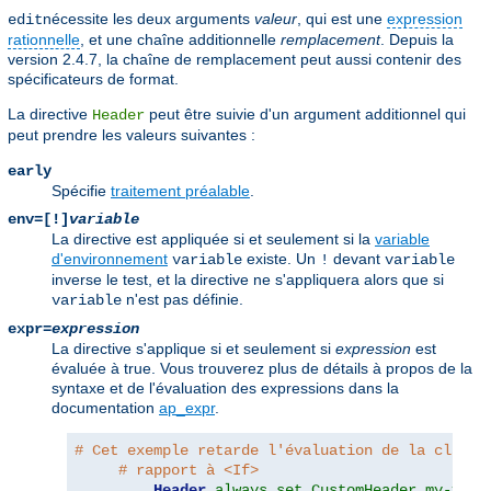
nécessite les deux arguments
valeur
, qui est une
expression
edit
rationnelle
, et une chaîne additionnelle
remplacement
. Depuis la
version 2.4.7, la chaîne de remplacement peut aussi contenir des
spécificateurs de format.
La directive
peut être suivie d'un argument additionnel qui
Header
peut prendre les valeurs suivantes :
early
Spécifie
traitement préalable
.
env=[!]
variable
La directive est appliquée si et seulement si la
variable
d'environnement
existe. Un
devant
variable
!
variable
inverse le test, et la directive ne s'appliquera alors que si
n'est pas définie.
variable
expr=
expression
La directive s'applique si et seulement si
expression
est
évaluée à true. Vous trouverez plus de détails à propos de la
syntaxe et de l'évaluation des expressions dans la
documentation
ap_expr
.
# Cet exemple retarde l'évaluation de la clause
# rapport à <If>
Header
always set CustomHeader my-valu