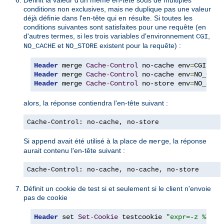
conditions non exclusives, mais ne duplique pas une valeur
déjà définie dans l'en-tête qui en résulte. Si toutes les
conditions suivantes sont satisfaites pour une requête (en
d'autres termes, si les trois variables d'environnement
,
CGI
et
existent pour la requête) :
NO_CACHE
NO_STORE
Header
 merge 
Cache
-
Control
 no-cache env
=
Header
 merge 
Cache
-
Control
 no-cache env
=
Header
 merge 
Cache
-
Control
 no-store env
=
NO_STOR
alors, la réponse contiendra l'en-tête suivant :
Cache-Control: no-cache, no-store
Si
avait été utilisé à la place de
, la réponse
append
merge
aurait contenu l'en-tête suivant :
Cache-Control: no-cache, no-cache, no-store
Définit un cookie de test si et seulement si le client n'envoie
pas de cookie
Header
 set 
Set
-
Cookie
 testcookie 
"expr=-z %{req