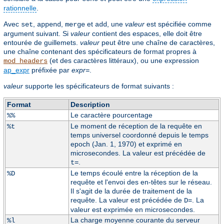
rationnelle
.
Avec
,
,
et
, une
valeur
est spécifiée comme
set
append
merge
add
argument suivant. Si
valeur
contient des espaces, elle doit être
entourée de guillemets.
valeur
peut être une chaîne de caractères,
une chaîne contenant des spécificateurs de format propres à
(et des caractères littéraux), ou une expression
mod_headers
ap_expr
préfixée par
expr=
.
valeur
supporte les spécificateurs de format suivants :
Format
Description
Le caractère pourcentage
%%
Le moment de réception de la requête en
%t
temps universel coordonné depuis le temps
epoch (Jan. 1, 1970) et exprimé en
microsecondes. La valeur est précédée de
.
t=
Le temps écoulé entre la réception de la
%D
requête et l'envoi des en-têtes sur le réseau.
Il s'agit de la durée de traitement de la
requête. La valeur est précédée de
. La
D=
valeur est exprimée en microsecondes.
La charge moyenne courante du serveur
%l