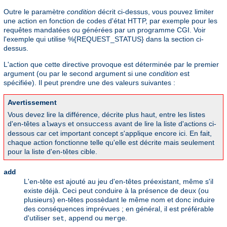
Outre le paramètre
condition
décrit ci-dessus, vous pouvez limiter
une action en fonction de codes d'état HTTP, par exemple pour les
requêtes mandatées ou générées par un programme CGI. Voir
l'exemple qui utilise %{REQUEST_STATUS} dans la section ci-
dessus.
L'action que cette directive provoque est déterminée par le premier
argument (ou par le second argument si une
condition
est
spécifiée). Il peut prendre une des valeurs suivantes :
Avertissement
Vous devez lire la différence, décrite plus haut, entre les listes
d'en-têtes
et
avant de lire la liste d'actions ci-
always
onsuccess
dessous car cet important concept s'applique encore ici. En fait,
chaque action fonctionne telle qu'elle est décrite mais seulement
pour la liste d'en-têtes cible.
add
L'en-tête est ajouté au jeu d'en-têtes préexistant, même s'il
existe déjà. Ceci peut conduire à la présence de deux (ou
plusieurs) en-têtes possèdant le même nom et donc induire
des conséquences imprévues ; en général, il est préférable
d'utiliser
,
ou
.
set
append
merge