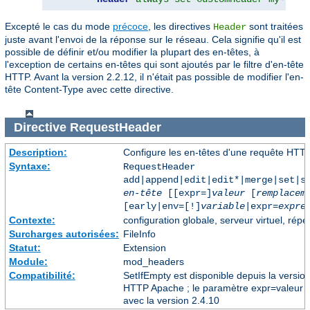
Excepté le cas du mode
précoce
, les directives
sont traitées
Header
juste avant l'envoi de la réponse sur le réseau. Cela signifie qu'il est
possible de définir et/ou modifier la plupart des en-têtes, à
l'exception de certains en-têtes qui sont ajoutés par le filtre d'en-tête
HTTP. Avant la version 2.2.12, il n'était pas possible de modifier l'en-
tête Content-Type avec cette directive.
Directive
RequestHeader
Description:
Configure les en-têtes d'une requête HTT
Syntaxe:
RequestHeader
add|append|edit|edit*|merge|set|s
en-tête
[[expr=]
valeur
[
remplacem
[early|env=[!]
variable
|expr=
expre
Contexte:
configuration globale, serveur virtuel, répe
Surcharges autorisées:
FileInfo
Statut:
Extension
Module:
mod_headers
Compatibilité:
SetIfEmpty est disponible depuis la versio
HTTP Apache ; le paramètre expr=valeur a 
avec la version 2.4.10