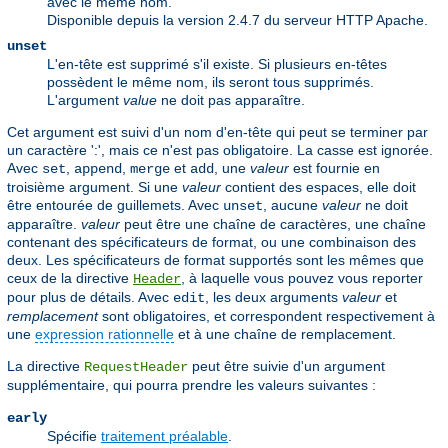
avec le même nom.
Disponible depuis la version 2.4.7 du serveur HTTP Apache.
unset
L'en-tête est supprimé s'il existe. Si plusieurs en-têtes
possèdent le même nom, ils seront tous supprimés.
L'argument
value
ne doit pas apparaître.
Cet argument est suivi d'un nom d'en-tête qui peut se terminer par
un caractère ':', mais ce n'est pas obligatoire. La casse est ignorée.
Avec
,
,
et
, une
valeur
est fournie en
set
append
merge
add
troisième argument. Si une
valeur
contient des espaces, elle doit
être entourée de guillemets. Avec
, aucune
valeur
ne doit
unset
apparaître.
valeur
peut être une chaîne de caractères, une chaîne
contenant des spécificateurs de format, ou une combinaison des
deux. Les spécificateurs de format supportés sont les mêmes que
ceux de la directive
, à laquelle vous pouvez vous reporter
Header
pour plus de détails. Avec
, les deux arguments
valeur
et
edit
remplacement
sont obligatoires, et correspondent respectivement à
une
expression rationnelle
et à une chaîne de remplacement.
La directive
peut être suivie d'un argument
RequestHeader
supplémentaire, qui pourra prendre les valeurs suivantes :
early
Spécifie
traitement préalable
.