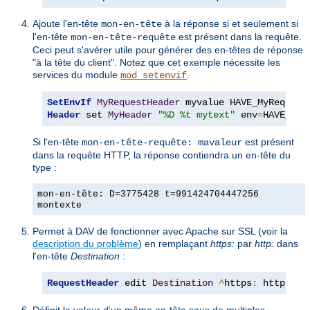
Ajoute l'en-tête
à la réponse si et seulement si
mon-en-tête
l'en-tête
est présent dans la requête.
mon-en-tête-requête
Ceci peut s'avérer utile pour générer des en-têtes de réponse
"à la tête du client". Notez que cet exemple nécessite les
services du module
.
mod_setenvif
SetEnvIf
MyRequestHeader
Header
 set 
MyHeader
"%D %t mytext"
 env
=
HAVE_MyR
Si l'en-tête
est présent
mon-en-tête-requête: mavaleur
dans la requête HTTP, la réponse contiendra un en-tête du
type :
mon-en-tête: D=3775428 t=991424704447256
montexte
Permet à DAV de fonctionner avec Apache sur SSL (voir la
description du problème
) en remplaçant
https:
par
http:
dans
l'en-tête
Destination
:
RequestHeader
 edit 
Destination
^
https
:
 http
:
 ea
Définit la valeur d'un même en-tête sous de multiples