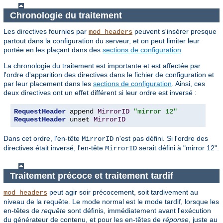
Chronologie du traitement
Les directives fournies par
peuvent s'insérer presque
mod_headers
partout dans la configuration du serveur, et on peut limiter leur
portée en les plaçant dans des
sections de configuration
.
La chronologie du traitement est importante et est affectée par
l'ordre d'apparition des directives dans le fichier de configuration et
par leur placement dans les
sections de configuration
. Ainsi, ces
deux directives ont un effet différent si leur ordre est inversé :
RequestHeader
 append 
MirrorID
"mirror 12"
RequestHeader
 unset 
MirrorID
Dans cet ordre, l'en-tête
n'est pas défini. Si l'ordre des
MirrorID
directives était inversé, l'en-tête
serait défini à "mirror 12".
MirrorID
Traitement précoce et traitement tardif
peut agir soir précocement, soit tardivement au
mod_headers
niveau de la requête. Le mode normal est le mode tardif, lorsque les
en-têtes de
requête
sont définis, immédiatement avant l'exécution
du générateur de contenu, et pour les en-têtes de
réponse
, juste au