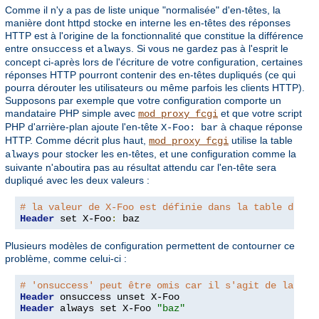
Comme il n'y a pas de liste unique "normalisée" d'en-têtes, la
manière dont httpd stocke en interne les en-têtes des réponses
HTTP est à l'origine de la fonctionnalité que constitue la différence
entre
et
. Si vous ne gardez pas à l'esprit le
onsuccess
always
concept ci-après lors de l'écriture de votre configuration, certaines
réponses HTTP pourront contenir des en-têtes dupliqués (ce qui
pourra dérouter les utilisateurs ou même parfois les clients HTTP).
Supposons par exemple que votre configuration comporte un
mandataire PHP simple avec
et que votre script
mod_proxy_fcgi
PHP d'arrière-plan ajoute l'en-tête
à chaque réponse
X-Foo: bar
HTTP. Comme décrit plus haut,
utilise la table
mod_proxy_fcgi
pour stocker les en-têtes, et une configuration comme la
always
suivante n'aboutira pas au résultat attendu car l'en-tête sera
dupliqué avec les deux valeurs :
# la valeur de X-Foo est définie dans la table d'en-
Header
 set X-Foo
:
 baz
Plusieurs modèles de configuration permettent de contourner ce
problème, comme celui-ci :
# 'onsuccess' peut être omis car il s'agit de la val
Header
Header
 always set X-Foo 
"baz"