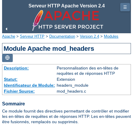
Serveur HTTP Apache Version 2.4
☰
Apache
>
Serveur HTTP
>
Documentation
>
Version 2.4
>
Modules
Module Apache mod_headers
Description:
Personnalisation des en-têtes de
requêtes et de réponses HTTP
Statut:
Extension
Identificateur de Module:
headers_module
Fichier Source:
mod_headers.c
Sommaire
Ce module fournit des directives permettant de contrôler et modifier
les en-têtes de requêtes et de réponses HTTP. Les en-têtes peuvent
être fusionnés, remplacés ou supprimés.