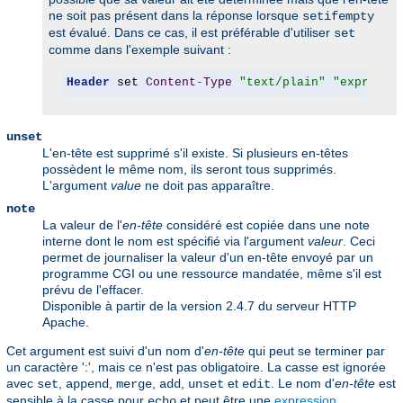
ne soit pas présent dans la réponse lorsque
setifempty
est évalué. Dans ce cas, il est préférable d'utiliser
set
comme dans l'exemple suivant :
Header
 set 
Content
-
Type
"text/plain"
"expr=-z 
unset
L'en-tête est supprimé s'il existe. Si plusieurs en-têtes
possèdent le même nom, ils seront tous supprimés.
L'argument
value
ne doit pas apparaître.
note
La valeur de l'
en-tête
considéré est copiée dans une note
interne dont le nom est spécifié via l'argument
valeur
. Ceci
permet de journaliser la valeur d'un en-tête envoyé par un
programme CGI ou une ressource mandatée, même s'il est
prévu de l'effacer.
Disponible à partir de la version 2.4.7 du serveur HTTP
Apache.
Cet argument est suivi d'un nom d'
en-tête
qui peut se terminer par
un caractère ':', mais ce n'est pas obligatoire. La casse est ignorée
avec
,
,
,
,
et
. Le nom d'
en-tête
est
set
append
merge
add
unset
edit
sensible à la casse pour
et peut être une
expression
echo