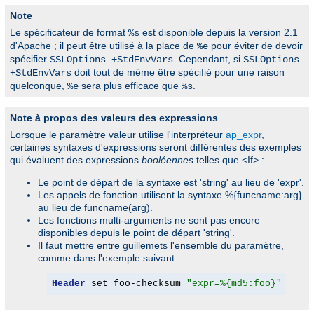
Note
Le spécificateur de format
est disponible depuis la version 2.1
%s
d'Apache ; il peut être utilisé à la place de
pour éviter de devoir
%e
spécifier
. Cependant, si
SSLOptions +StdEnvVars
SSLOptions
doit tout de même être spécifié pour une raison
+StdEnvVars
quelconque,
sera plus efficace que
.
%e
%s
Note à propos des valeurs des expressions
Lorsque le paramètre valeur utilise l'interpréteur
ap_expr
,
certaines syntaxes d'expressions seront différentes des exemples
qui évaluent des expressions
booléennes
telles que <If> :
Le point de départ de la syntaxe est 'string' au lieu de 'expr'.
Les appels de fonction utilisent la syntaxe %{funcname:arg}
au lieu de funcname(arg).
Les fonctions multi-arguments ne sont pas encore
disponibles depuis le point de départ 'string'.
Il faut mettre entre guillemets l'ensemble du paramètre,
comme dans l'exemple suivant :
Header
 set foo-checksum 
"expr=%{md5:foo}"