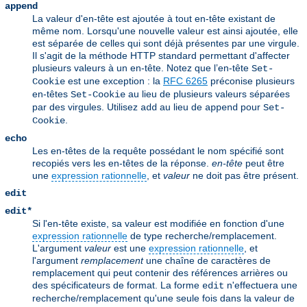
append
La valeur d'en-tête est ajoutée à tout en-tête existant de
même nom. Lorsqu'une nouvelle valeur est ainsi ajoutée, elle
est séparée de celles qui sont déjà présentes par une virgule.
Il s'agit de la méthode HTTP standard permettant d'affecter
plusieurs valeurs à un en-tête. Notez que l’en-tête
Set-
est une exception : la
RFC 6265
préconise plusieurs
Cookie
en-têtes
au lieu de plusieurs valeurs séparées
Set-Cookie
par des virgules. Utilisez
au lieu de
pour
add
append
Set-
.
Cookie
echo
Les en-têtes de la requête possédant le nom spécifié sont
recopiés vers les en-têtes de la réponse.
en-tête
peut être
une
expression rationnelle
, et
valeur
ne doit pas être présent.
edit
edit*
Si l'en-tête existe, sa valeur est modifiée en fonction d'une
expression rationnelle
de type recherche/remplacement.
L'argument
valeur
est une
expression rationnelle
, et
l'argument
remplacement
une chaîne de caractères de
remplacement qui peut contenir des références arrières ou
des spécificateurs de format. La forme
n'effectuera une
edit
recherche/remplacement qu'une seule fois dans la valeur de