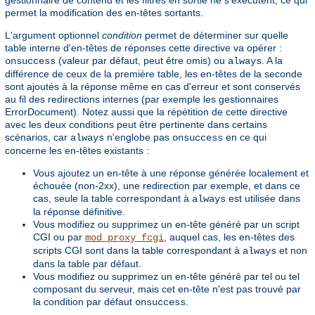
permet la modification des en-têtes sortants.
L'argument optionnel
condition
permet de déterminer sur quelle
table interne d'en-têtes de réponses cette directive va opérer :
(valeur par défaut, peut être omis) ou
. A la
onsuccess
always
différence de ceux de la première table, les en-têtes de la seconde
sont ajoutés à la réponse même en cas d'erreur et sont conservés
au fil des redirections internes (par exemple les gestionnaires
ErrorDocument). Notez aussi que la répétition de cette directive
avec les deux conditions peut être pertinente dans certains
scénarios, car
n'englobe pas
en ce qui
always
onsuccess
concerne les en-têtes existants :
Vous ajoutez un en-tête à une réponse générée localement et
échouée (non-2xx), une redirection par exemple, et dans ce
cas, seule la table correspondant à
est utilisée dans
always
la réponse définitive.
Vous modifiez ou supprimez un en-tête généré par un script
CGI ou par
, auquel cas, les en-têtes des
mod_proxy_fcgi
scripts CGI sont dans la table correspondant à
et non
always
dans la table par défaut.
Vous modifiez ou supprimez un en-tête généré par tel ou tel
composant du serveur, mais cet en-tête n'est pas trouvé par
la condition par défaut
.
onsuccess