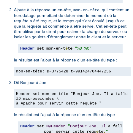
Ajoute à la réponse un en-tête,
, qui contient un
mon-en-tête
horodatage permettant de déterminer le moment où la
requête a été reçue, et le temps qui s'est écoulé jusqu'à ce
que la requête ait commencé à être servie. Cet en-tête peut
être utilisé par le client pour estimer la charge du serveur ou
isoler les goulets d'étranglement entre le client et le serveur.
Header
 set mon-en-t
ê
te 
"%D %t"
le résultat est l'ajout à la réponse d'un en-tête du type :
mon-en-tête: D=3775428 t=991424704447256
Dit Bonjour à Joe
Header set mon-en-tête "Bonjour Joe. Il a fallu
%D microsecondes \
à Apache pour servir cette requête."
le résultat est l'ajout à la réponse d'un en-tête du type :
Header
 set 
MyHeader
"
Bonjour
Joe
.
Il
 a fallu D
=
          pour servir cette requ
ê
te
.
"