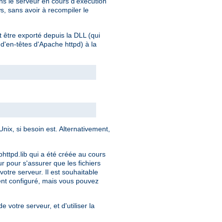
s le serveur en cours d'exécution
s, sans avoir à recompiler le
t être exporté depuis la DLL (qui
 d'en-têtes d'Apache httpd) à la
ix, si besoin est. Alternativement,
bhttpd.lib qui a été créée au cours
ur pour s'assurer que les fichiers
otre serveur. Il est souhaitable
ment configuré, mais vous pouvez
e votre serveur, et d'utiliser la