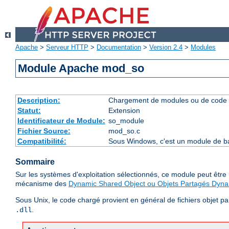
Apache
>
Serveur HTTP
>
Documentation
>
Version 2.4
>
Modules
Module Apache mod_so
Description:
Chargement de modules ou de code 
Statut:
Extension
Identificateur de Module:
so_module
Fichier Source:
mod_so.c
Compatibilité:
Sous Windows, c'est un module de ba
Sommaire
Sur les systèmes d'exploitation sélectionnés, ce module peut êtr
mécanisme des
Dynamic Shared Object ou Objets Partagés Dyn
Sous Unix, le code chargé provient en général de fichiers objet p
.
.dll