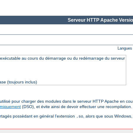
Serveur HTTP Apache Versio
Langues 
exécutable au cours du démarrage ou du redémarrage du serveur
se (toujours inclus)
e utilisé pour charger des modules dans le serveur HTTP Apache en cou
amiquement
(DSO), et évite ainsi de devoir effectuer une recompilation.
artagés possèdant en général l'extension
, alors que sous Windows, 
.so