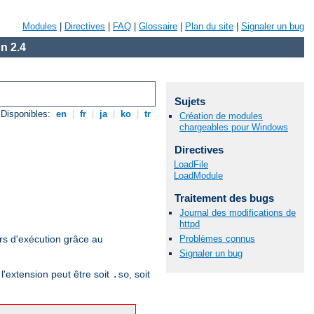
Modules
|
Directives
|
FAQ
|
Glossaire
|
Plan du site
|
Signaler un bug
n 2.4
Sujets
Disponibles:
en
|
fr
|
ja
|
ko
|
tr
Création de modules
chargeables pour Windows
Directives
LoadFile
LoadModule
Traitement des bugs
Journal des modifications de
httpd
Problèmes connus
rs d'exécution grâce au
Signaler un bug
l'extension peut être soit
, soit
.so