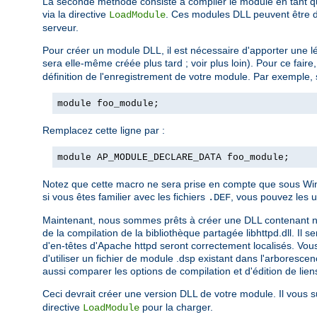
La seconde méthode consiste à compiler le module en tant qu
via la directive
. Ces modules DLL peuvent être di
LoadModule
serveur.
Pour créer un module DLL, il est nécessaire d'apporter une lé
sera elle-même créée plus tard ; voir plus loin). Pour ce fair
définition de l'enregistrement de votre module. Par exemple, 
module foo_module;
Remplacez cette ligne par :
module AP_MODULE_DECLARE_DATA foo_module;
Notez que cette macro ne sera prise en compte que sous Wind
si vous êtes familier avec les fichiers
, vous pouvez les u
.DEF
Maintenant, nous sommes prêts à créer une DLL contenant notre 
de la compilation de la bibliothèque partagée libhttpd.dll. Il 
d'en-têtes d'Apache httpd seront correctement localisés. Vous
d'utiliser un fichier de module .dsp existant dans l'arboresc
aussi comparer les options de compilation et d'édition de liens
Ceci devrait créer une version DLL de votre module. Il vous su
directive
pour la charger.
LoadModule