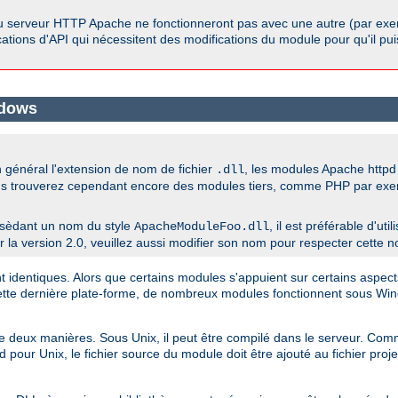
u serveur HTTP Apache ne fonctionneront pas avec une autre (par exem
ications d'API qui nécessitent des modifications du module pour qu'il pu
ndows
général l'extension de nom de fichier
, les modules Apache htt
.dll
us trouverez cependant encore des modules tiers, comme PHP par exempl
sèdant un nom du style
, il est préférable d'ut
ApacheModuleFoo.dll
a version 2.0, veuillez aussi modifier son nom pour respecter cette n
dentiques. Alors que certains modules s'appuient sur certains aspects
cette dernière plate-forme, de nombreux modules fonctionnent sous W
 de deux manières. Sous Unix, il peut être compilé dans le serveur. 
 pour Unix, le fichier source du module doit être ajouté au fichier pro