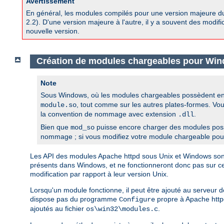
Avertissement
En général, les modules compilés pour une version majeure d
2.2). D'une version majeure à l'autre, il y a souvent des modif
nouvelle version.
Création de modules chargeables pour Wi
Note
Sous Windows, où les modules chargeables possèdent en 
, tout comme sur les autres plates-formes. Vo
module.so
la convention de nommage avec extension
.
.dll
Bien que
puisse encore charger des modules pos
mod_so
nommage ; si vous modifiez votre module chargeable pour l
Les API des modules Apache httpd sous Unix et Windows sont i
présents dans Windows, et ne fonctionneront donc pas sur 
modification par rapport à leur version Unix.
Lorsqu'un module fonctionne, il peut être ajouté au serveur
dispose pas du programme
propre à Apache httpd
Configure
ajoutés au fichier
.
os\win32\modules.c