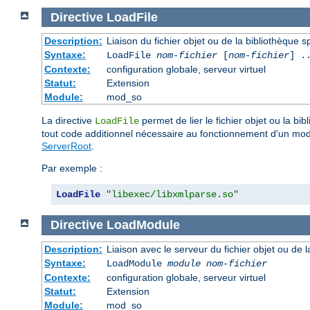
Directive
LoadFile
Description:
Liaison du fichier objet ou de la bibliothèque sp
Syntaxe:
LoadFile
nom-fichier
[
nom-fichier
] .
Contexte:
configuration globale, serveur virtuel
Statut:
Extension
Module:
mod_so
La directive
permet de lier le fichier objet ou la b
LoadFile
tout code additionnel nécessaire au fonctionnement d'un mo
ServerRoot
.
Par exemple :
LoadFile
"libexec/libxmlparse.so"
Directive
LoadModule
Description:
Liaison avec le serveur du fichier objet ou de l
Syntaxe:
LoadModule
module nom-fichier
Contexte:
configuration globale, serveur virtuel
Statut:
Extension
Module:
mod_so