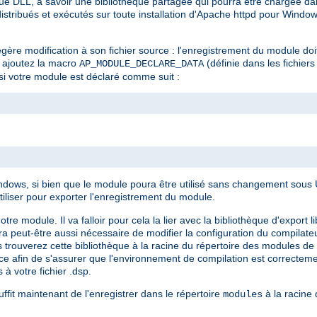
e DLL, à savoir une bibliothèque partagée qui pourra être chargée dan
stribués et exécutés sur toute installation d'Apache httpd pour Window
gère modification à son fichier source : l'enregistrement du module doi
e, ajoutez la macro
(définie dans les fichiers
AP_MODULE_DECLARE_DATA
si votre module est déclaré comme suit :
ows, si bien que le module poura être utilisé sans changement sous Un
tiliser pour exporter l'enregistrement du module.
module. Il va falloir pour cela la lier avec la bibliothèque d'export li
sera peut-être aussi nécessaire de modifier la configuration du compilate
 trouverez cette bibliothèque à la racine du répertoire des modules de v
ence afin de s'assurer que l'environnement de compilation est correcte
 à votre fichier .dsp.
ffit maintenant de l'enregistrer dans le répertoire
à la racine d
modules