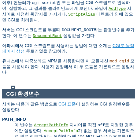
이후) 핸들러가
인 모든 파일을 CGI 스크립트로 인식하
cgi-script
여, 실행하고, 그 결과를 클라이언트에게 보낸다. 파일이
지
AddType
시어로 지정한 확장자를 가지거나,
디렉토리 안에 있으
ScriptAlias
면 CGI로 처리된다.
서버는 CGI 스크립트를 부를때
라는 환경변수를 추가
DOCUMENT_ROOT
한다. 이 변수는
설정값을 가진다.
DocumentRoot
아파치에서 CGI 스크립트를 사용하는 방법에 대한 소개는
CGI로 동적
페이지 생성
투토리얼을 참고하라.
유닉스에서 다중쓰레드 MPM을 사용한다면 이 모듈대신
모
mod_cgid
듈을 사용해야 한다. 사용자 입장에서 이 두 모듈은 기본적으로 동일하
다.
CGI 환경변수
서버는 다음과 같은 방법으로
CGI 표준
이 설명하는 CGI 환경변수를
설정한다:
PATH_INFO
이 변수는
지시어를 직접
로 지정한 경우
AcceptPathInfo
off
에만 설정한다.
가 없는 경우 서버는 기본적으
AcceptPathInfo
로 경로 정보가 있는 요청에 대해 404 NOT FOUND 오류를 내