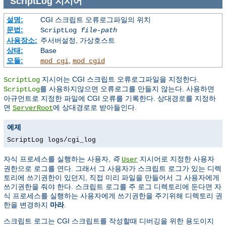
ScriptLog
지시어
설명:
CGI 스크립트 오류로그파일의 위치
문법:
ScriptLog
file-path
사용장소:
주서버설정, 가상호스트
상태:
Base
모듈:
,
mod_cgi
mod_cgid
지시어는 CGI 스크립트 오류로그파일을 지정한다.
ScriptLog
를 사용하지않으면 오류로그를 만들지 않는다. 사용하면
ScriptLog
아규먼트로 지정한 파일에 CGI 오류를 기록한다. 상대경로를 지정하
면
에 상대경로로 받아들인다.
ServerRoot
예제
ScriptLog logs/cgi_log
자식 프로세스를 실행하는 사용자,
즉
지시어로 지정한 사용자
User
권한으로 로그를 연다. 그래서 그 사용자가 스크립트 로그가 있는 디렉
토리에 쓰기권한이 있던지, 직접 미리 파일을 만들어서 그 사용자에게
쓰기권한을 줘야 한다. 스크립트 로그를 주 로그 디렉토리에 둔다면 자
식 프로세스를 실행하는 사용자에게 쓰기권한을 주기위해 디렉토리 권
한을 변경하지
마라
.
스크립트 로그는 CGI 스크립트를 작성할때 디버깅을 위한 용도이지