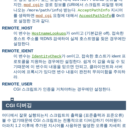
지만,
는 경로 정보를 (URI에서 스크립트 파일명 뒤에
mod_cgi
나오는
) 받는다.
지시어
/more/path/info
AcceptPathInfo
를 생략하면
요청에 대해서
를
으
mod_cgi
AcceptPathInfo
On
로 설정한 것과 같다.
REMOTE_HOST
이 변수는
가
이고 (기본값은 off), 접속한
HostnameLookups
on
호스트 주소를 역DNS 검색하여 실제 호스트명을 찾은 경우에만
설정한다.
REMOTE_IDENT
이 변수는
가
이고, 접속한 호스트가 ident 프
IdentityCheck
on
로토콜을 지원하는 경우에만 설정한다. 쉽게 이 값을 속일 수 있
기때문에 이 변수의 내용을 믿으면 안되고, 클라이언트와 서버
사이에 프록시가 있다면 변수 내용이 완전히 무의미함을 주의하
라.
REMOTE_USER
CGI 스크립트가 인증을 거쳐야하는 경우에만 설정한다.
CGI 디버깅
어디에서 잘못 실행되는지 스크립트의 출력을 (표준출력과 표준오류)
볼 수 없기때문에 CGI 스크립트는 전통적으로 디버깅하기 어려웠다.
아파치 1.2 이후에 추가된 지시어를 사용하면 발생한 오류를 자세히 로