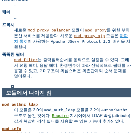
...
캐쉬
...
프록시
새로운
모듈이
를 위한 부하
mod_proxy_balancer
mod_proxy
분산 서비스를 제공한다. 새로운
모듈은
아파
mod_proxy_ajp
치 톰캣
이 사용하는
을 지
Apache JServ Protocol 1.3 버전
원한다.
똑똑한 필터
는 출력필터순서를 동적으로 설정할 수 있다. 그래
mod_filter
서 요청 헤더, 응답 헤더, 환경변수에 따라 선택적으로 필터를 사
용할 수 있고, 2.0 구조의 의심스러운 의존관계와 순서 문제를
덜어준다.
모듈에서 나아진 점
mod_authnz_ldap
이 모듈은 2.0의
모듈을 2.2의
mod_auth_ldap
Authn/Authz
구조로 옮긴 것이다.
지시어에서 LDAP 속성(attribute)
Require
값과 복잡한 검색 필터를 사용할 수 있는 기능이 추가되었다.
mod_info