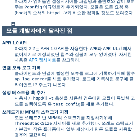
아파치가 읽어들인 설정지시어를 파일명과 줄번호와 같이 보여
주는
아규먼트가 추가되었다. 모듈은 모든 요청 훅
?config
(hook)의 순서와
와 비슷한 컴파일 정보도 보여준다.
httpd -V
모듈 개발자에게 달라진 점
APR 1.0 API
아파치 2.2는 APR 1.0 API를 사용한다.
과
에서
APR
APR-Util
없어지기로 예정되었던 함수와 심볼이 모두 없어졌다. 자세한
내용은
APR 웹사이트
를 참고하라.
연결 오류 로그 기록
클라이언트와 연결에 발생한 오류를 로그에 기록하기위해 함수
를 새로 추가했다. 로그에 기록하면 문구에 클
ap_log_cerror
라이언트 IP 주소가 나온다.
설정 테스트용 훅 추가
사용자가 httpd에
옵션을 사용한 경우에만 모듈이 특별한 코
-t
드를 실행하도록 훅
를 새로 추가했다.
test_config
쓰레드기반 MPM의 스택크기 지정
모든 쓰레드기반 MPM의 스택크기를 지정하기위해
지시어를 새로 추가했다. 쓰레드 스택크기
ThreadStackSize
기본값이 작은 플레폼에서 일부 제삼자가 만든 모듈을 사용할
경우에 필요하다.