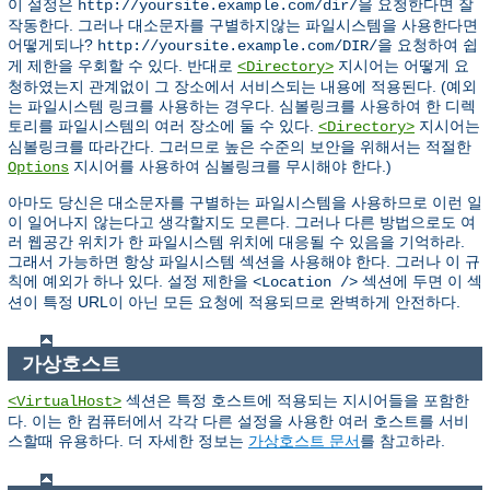
이 설정은
을 요청한다면 잘
http://yoursite.example.com/dir/
작동한다. 그러나 대소문자를 구별하지않는 파일시스템을 사용한다면
어떻게되나?
을 요청하여 쉽
http://yoursite.example.com/DIR/
게 제한을 우회할 수 있다. 반대로
지시어는 어떻게 요
<Directory>
청하였는지 관계없이 그 장소에서 서비스되는 내용에 적용된다. (예외
는 파일시스템 링크를 사용하는 경우다. 심볼링크를 사용하여 한 디렉
토리를 파일시스템의 여러 장소에 둘 수 있다.
지시어는
<Directory>
심볼링크를 따라간다. 그러므로 높은 수준의 보안을 위해서는 적절한
지시어를 사용하여 심볼링크를 무시해야 한다.)
Options
아마도 당신은 대소문자를 구별하는 파일시스템을 사용하므로 이런 일
이 일어나지 않는다고 생각할지도 모른다. 그러나 다른 방법으로도 여
러 웹공간 위치가 한 파일시스템 위치에 대응될 수 있음을 기억하라.
그래서 가능하면 항상 파일시스템 섹션을 사용해야 한다. 그러나 이 규
칙에 예외가 하나 있다. 설정 제한을
섹션에 두면 이 섹
<Location />
션이 특정 URL이 아닌 모든 요청에 적용되므로 완벽하게 안전하다.
가상호스트
섹션은 특정 호스트에 적용되는 지시어들을 포함한
<VirtualHost>
다. 이는 한 컴퓨터에서 각각 다른 설정을 사용한 여러 호스트를 서비
스할때 유용하다. 더 자세한 정보는
가상호스트 문서
를 참고하라.