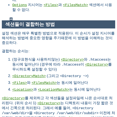
지시어는
과
섹션에서 사용
Options
<Files>
<FilesMatch>
할 수 없다.
섹션들이 결합하는 방법
설정 섹션은 매우 특별한 방법으로 적용된다. 이 순서가 설정 지시어를
해석하는 방법에 중요한 영향을 주기때문에 이 방법을 이해하는 것이
중요하다.
결합하는 순서는:
(정규표현식을 사용하지않는)
와
는
<Directory>
.htaccess
동시에 일어난다 (경우에 따라
이
를
.htaccess
<Directory>
무시하도록 설정할 수 있다)
(그리고
)
<DirectoryMatch>
<Directory ~>
와
는 동시에 일어난다
<Files>
<FilesMatch>
과
는 동시에 일어난다
<Location>
<LocationMatch>
를 제외하고 각 섹션들을 설정파일에 나온 순서대로 처
<Directory>
리된다. (위의 순서 1)
는 디렉토리 내용이 가장 짧은 것
<Directory>
에서 긴쪽으로 처리된다. 그래서 예를 들어,
<Directory
을
이전에 처
/var/web/dir>
<Directory /var/web/dir/subdir>