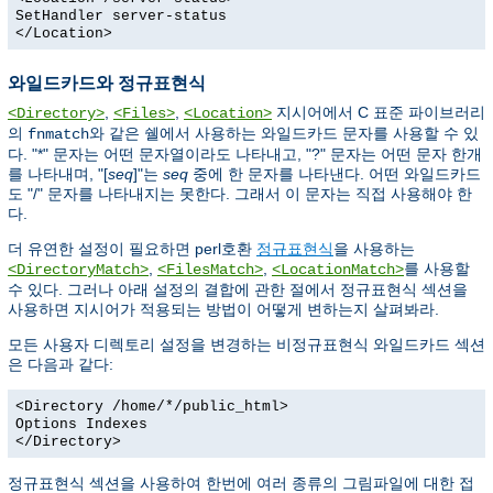
SetHandler server-status
</Location>
와일드카드와 정규표현식
,
,
지시어에서 C 표준 파이브러리
<Directory>
<Files>
<Location>
의
와 같은 쉘에서 사용하는 와일드카드 문자를 사용할 수 있
fnmatch
다. "*" 문자는 어떤 문자열이라도 나타내고, "?" 문자는 어떤 문자 한개
를 나타내며, "[
seq
]"는
seq
중에 한 문자를 나타낸다. 어떤 와일드카드
도 "/" 문자를 나타내지는 못한다. 그래서 이 문자는 직접 사용해야 한
다.
더 유연한 설정이 필요하면 perl호환
정규표현식
을 사용하는
,
,
를 사용할
<DirectoryMatch>
<FilesMatch>
<LocationMatch>
수 있다. 그러나 아래 설정의 결합에 관한 절에서 정규표현식 섹션을
사용하면 지시어가 적용되는 방법이 어떻게 변하는지 살펴봐라.
모든 사용자 디렉토리 설정을 변경하는 비정규표현식 와일드카드 섹션
은 다음과 같다:
<Directory /home/*/public_html>
Options Indexes
</Directory>
정규표현식 섹션을 사용하여 한번에 여러 종류의 그림파일에 대한 접