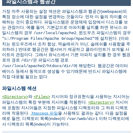
파일시스템과 웹공간
가장 자주 사용되는 설정 섹션은 파일시스템과 웹공간(webspace)의
특정 장소에 대한 설정을 변경하는 것들이다. 먼저 이 둘의 차이를 이
해하는 것이 중요하다. 파일시스템은 운영체제 입장에서 디스크를 보
는 관점이다. 예를 들어, 기본값으로 아파치를 설치를 하면 유닉스 파
일시스템의 경우
, 윈도우즈 파일시스템의 경우
/usr/local/apache2
에 설치된다. (아파
"c:/Program Files/Apache Group/Apache2"
치는 윈도우즈에서 조차 항상, 역슬래쉬가 아닌, 슬래쉬를 사용함을 주
의하라.) 반대로 웹공간은 웹서버가 제공하고 클라이언트가 보게될 사
이트의 관점이다. 그래서 유닉스에서 기본 아파치 설치를 한 경우 웹경
로의 경로
은 파일시스템 경로
/dir/
에 해당한다. 웹공간은 데이타
/usr/local/apache2/htdocs/dir/
베이스 등에서 동적으로 생성될 수 있기때문에 반드시 파일시스템에
직접 대응될 필요는 없다.
파일시스템 섹션
와
지시어와 정규표현식을 사용하는 지시어는
<Directory>
<Files>
파일시스템의 특정 부분에 지시어를 적용한다.
지시어
<Directory>
에 포함된 지시어들은 지정한 파일시스템 디렉토리와 그 하위 디렉토
리에 적용된다.
.htaccess 파일
을 사용해도 결과는 같다. 다음 설정을
예로 들면, 디렉토리 목록(index)이
이하 디렉토리에
/var/web/dir1
서 디렉토리 목록(index)이 가능하다.