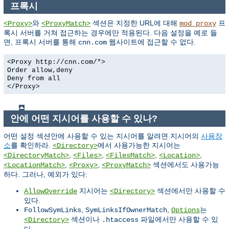
프록시
와
섹션은 지정한 URL에 대해
프
<Proxy>
<ProxyMatch>
mod_proxy
록시 서버를 거쳐 접근하는 경우에만 적용된다. 다음 설정을 예로 들
면, 프록시 서버를 통해
웹사이트에 접근할 수 없다.
cnn.com
<Proxy http://cnn.com/*>
Order allow,deny
Deny from all
</Proxy>
안에 어떤 지시어를 사용할 수 있나?
어떤 설정 섹션안에 사용할 수 있는 지시어를 알려면 지시어의
사용장
소
를 확인하라.
에서 사용가능한 지시어는
<Directory>
,
,
,
,
<DirectoryMatch>
<Files>
<FilesMatch>
<Location>
,
,
섹션에서도 사용가능
<LocationMatch>
<Proxy>
<ProxyMatch>
하다. 그러나, 예외가 있다:
지시어는
섹션에서만 사용할 수
AllowOverride
<Directory>
있다.
,
,
는
FollowSymLinks
SymLinksIfOwnerMatch
Options
섹션이나
파일에서만 사용할 수 있
<Directory>
.htaccess
다.