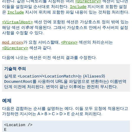
리한다. 같은 디렉토리를 지칭하는 여러
섹션이 있다면
<Directory>
이들을 설정파일 순서대로 처리한다.
지시어로 포함한 설정
Include
은
지시어 위치에 포함한 파일 내용이 있는 것처럼 처리한다.
Include
섹션 안에 포함된 섹션은 가상호스트 정의 밖에 있는
<VirtualHost>
해당 섹션
이후에
적용된다. 그래서 가상호스트 안에서 주서버의 설정
사항을 수정할 수 있다.
가 요청 서비스할때,
섹션의 처리순서는
mod_proxy
<Proxy>
섹션과 같다.
<Directory>
다음에 나오는 섹션은 이전 섹션의 결과를 수정한다.
기술적 주의
실제로
/
는 (
와
<Location>
<LocationMatch>
Aliases
를 사용하여 URL을 파일명으로 변환하는) 이름번역
DocumentRoot
단계 이전에 처리된다. 변역이 끝난 이후에는 완전히 무시한다.
예제
다음은 겹합하는 순서를 설명하는 예다. 이들 모두 요청에 적용된다고
가정하면 지시어는 A > B > C > D > E 순서로 처리된다.
<Location />
E