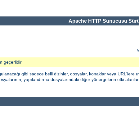
Apache HTTP Sunucusu Sürü
M
m geçerlidir.
nacağı gibi sadece belli dizinler, dosyalar, konaklar veya URL'lere uy
syalarının, yapılandırma dosyalarındaki diğer yönergelerin etki alanların