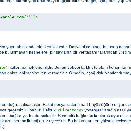
rala bağlı olarak yapılandırmayı değiştirebilir. Örneğin, aşağıdaki yapıl
example.com/*')"
>
da seçim yapmak aslında oldukça kolaydır. Dosya sisteminde bulunan nesn
nde bulunmayan nesnelere (bir sayfanın bir veritabanı tarafından üretil
kullanmamak önemlidir. Bunun sebebi farklı site alanı konumlarını
ion>
dan dolaşılabilmesine izin vermesidir. Örneğin, aşağıdaki yapılandırmayı
sa bu doğru çalışacaktır. Fakat dosya sistemi harf büyüklüğüne duyarsız
ca geçersiz kılınabilir. Halbuki
yönergesi isteğin nasıl y
<Directory>
mi bağlarıyla bu da aşılabilir. Sembolik bağlar kullanılarak aynı dizin 
aksızın sembolik bağları izleyecektir. Bu bakımdan, en yüksek seviyede
r.)