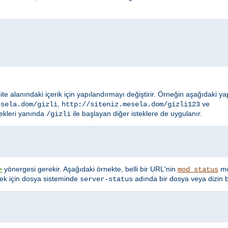
site alanındaki içerik için yapılandırmayı değiştirir. Örneğin aşağıdaki y
,
ve
esela.dom/gizli
http://siteniz.mesela.dom/gizli123
ekleri yanında
ile başlayan diğer isteklere de uygulanır.
/gizli
yönergesi gerekir. Aşağıdaki örnekte, belli bir URL'nin
mo
>
mod_status
nek için dosya sisteminde
adında bir dosya veya dizin b
server-status