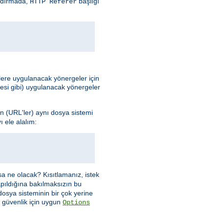
andırmada,
başlığı
HTTP Referer
elere uygulanacak yönergeler için
mesi gibi) uygulanacak yönergeler
n (URL'ler) aynı dosya sistemi
 ele alalım:
sa ne olacak? Kısıtlamanız, istek
apıldığına bakılmaksızın bu
dosya sisteminin bir çok yerine
 güvenlik için uygun
Options