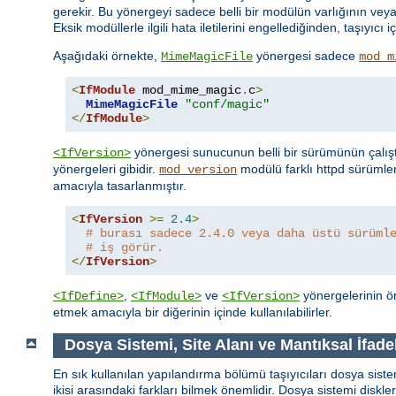
gerekir. Bu yönergeyi sadece belli bir modülün varlığının ve
Eksik modüllerle ilgili hata iletilerini engellediğinden, taşıyı
Aşağıdaki örnekte,
yönergesi sadece
MimeMagicFile
mod_m
<
IfModule
 mod_mime_magic
.
c
>
MimeMagicFile
"conf/magic"
</
IfModule
>
yönergesi sunucunun belli bir sürümünün çalışt
<IfVersion>
yönergeleri gibidir.
modülü farklı httpd sürümle
mod_version
amacıyla tasarlanmıştır.
<
IfVersion
>=
2.4
>
# burası sadece 2.4.0 veya daha üstü sürüml
# iş görür.
</
IfVersion
>
,
ve
yönergelerinin ön
<IfDefine>
<IfModule>
<IfVersion>
etmek amacıyla bir diğerinin içinde kullanılabilirler.
Dosya Sistemi, Site Alanı ve Mantıksal İfade
En sık kullanılan yapılandırma bölümü taşıyıcıları dosya sistem
ikisi arasındaki farkları bilmek önemlidir. Dosya sistemi diskl