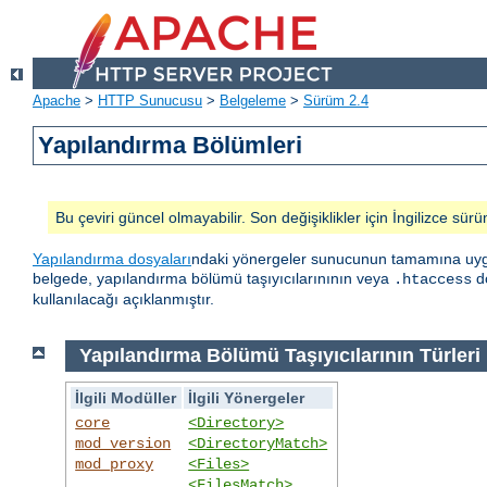
Apache
>
HTTP Sunucusu
>
Belgeleme
>
Sürüm 2.4
Yapılandırma Bölümleri
Bu çeviri güncel olmayabilir. Son değişiklikler için İngilizce sürü
Yapılandırma dosyaları
ndaki yönergeler sunucunun tamamına uygula
belgede, yapılandırma bölümü taşıyıcılarınının veya
do
.htaccess
kullanılacağı açıklanmıştır.
Yapılandırma Bölümü Taşıyıcılarının Türleri
İlgili Modüller
İlgili Yönergeler
core
<Directory>
mod_version
<DirectoryMatch>
mod_proxy
<Files>
<FilesMatch>