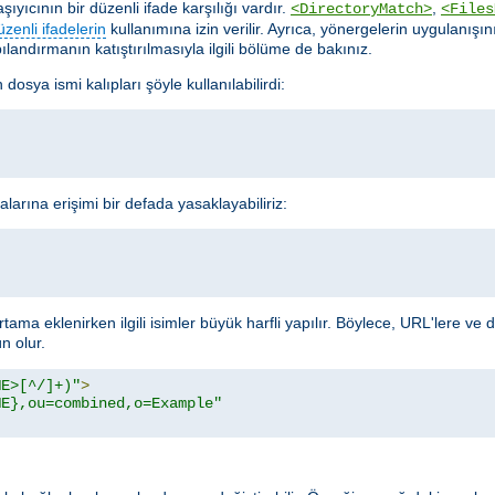
yıcının bir düzenli ifade karşılığı vardır.
,
<DirectoryMatch>
<Files
üzenli ifadelerin
kullanımına izin verilir. Ayrıca, yönergelerin uygulanışın
ılandırmanın katıştırılmasıyla ilgili bölüme de bakınız.
dosya ismi kalıpları şöyle kullanılabilirdi:
alarına erişimi bir defada yasaklayabiliriz:
rtama eklenirken ilgili isimler büyük harfli yapılır. Böylece, URL'lere ve
 olur.
ME>[^/]+)"
>
ME},ou=combined,o=Example"