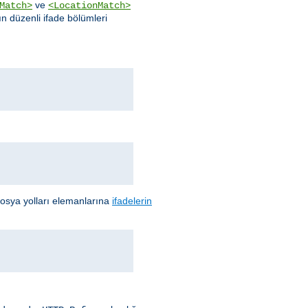
ve
Match>
<LocationMatch>
ın düzenli ifade bölümleri
 dosya yolları elemanlarına
ifadelerin