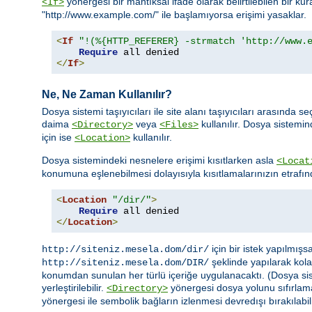
yönergesi bir mantıksal ifade olarak belirtilebilen bir ku
<If>
"http://www.example.com/" ile başlamıyorsa erişimi yasaklar.
<
If
"!(%{HTTP_REFERER} -strmatch 'http://www.
Require
</
If
>
Ne, Ne Zaman Kullanılır?
Dosya sistemi taşıyıcıları ile site alanı taşıyıcıları arasın
daima
veya
kullanılır. Dosya sistemi
<Directory>
<Files>
için ise
kullanılır.
<Location>
Dosya sistemindeki nesnelere erişimi kısıtlarken asla
<Locat
konumuna eşlenebilmesi dolayısıyla kısıtlamalarınızın etrafın
<
Location
"/dir/"
>
Require
</
Location
>
için bir istek yapılmış
http://siteniz.mesela.dom/dir/
şeklinde yapılarak kolay
http://siteniz.mesela.dom/DIR/
konumdan sunulan her türlü içeriğe uygulanacaktı. (Dosya siste
yerleştirilebilir.
yönergesi dosya yolunu sıfırlam
<Directory>
yönergesi ile sembolik bağların izlenmesi devredışı bırakılabili