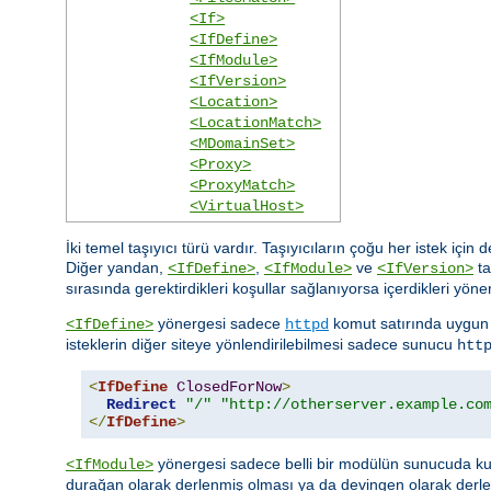
<If>
<IfDefine>
<IfModule>
<IfVersion>
<Location>
<LocationMatch>
<MDomainSet>
<Proxy>
<ProxyMatch>
<VirtualHost>
İki temel taşıyıcı türü vardır. Taşıyıcıların çoğu her istek için
Diğer yandan,
,
ve
ta
<IfDefine>
<IfModule>
<IfVersion>
sırasında gerektirdikleri koşullar sağlanıyorsa içerdikleri yöner
yönergesi sadece
komut satırında uygun 
<IfDefine>
httpd
isteklerin diğer siteye yönlendirilebilmesi sadece sunucu
htt
<
IfDefine
ClosedForNow
>
Redirect
"/"
"http://otherserver.example.co
</
IfDefine
>
yönergesi sadece belli bir modülün sunucuda kull
<IfModule>
durağan olarak derlenmiş olması ya da devingen olarak derl