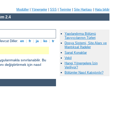
Modüller
|
Yönergeler
|
SSS
|
Terimler
|
Site Haritası
|
Hata bildir
m 2.4
Yapılandırma Bölümü
Taşıyıcılarının Türleri
evcut Diller:
en
|
fr
|
ja
|
ko
|
tr
Dosya Sistemi, Site Alanı ve
Mantıksal İfadeler
Sanal Konaklar
Vekil
gulanmakla sınırlanabilir. Bu
Hangi Yönergelere İzin
ı değiştirtirmek için nasıl
Veriliyor?
Bölümler Nasıl Katıştırılır?