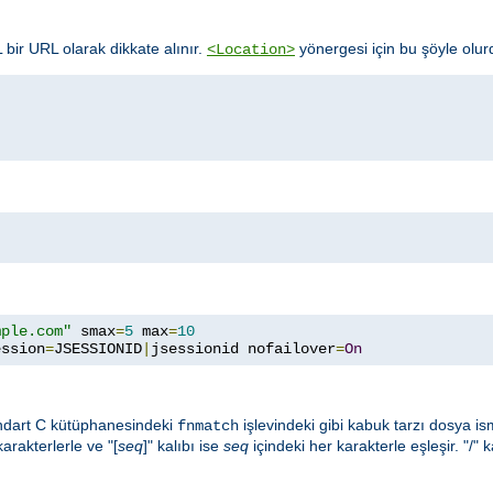
 bir URL olarak dikkate alınır.
yönergesi için bu şöyle olur
<Location>
mple.com"
 smax
=
5
 max
=
10
ession
=
JSESSIONID
|
jsessionid nofailover
=
On
ndart C kütüphanesindeki
işlevindeki gibi kabuk tarzı dosya ismi 
fnmatch
karakterlerle ve "[
seq
]" kalıbı ise
seq
içindeki her karakterle eşleşir. "/" 