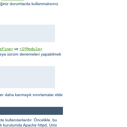
ğiniz durumlarda kullanmalısınız.
ve
efine>
<IfModule>
 veya sürüm denemeleri yapabilmek
ler daha karmaşık sınırlamalar elde
e kullanılanlardır. Öncelikle, bu
nımlı kurulumda Apache httpd, Unix