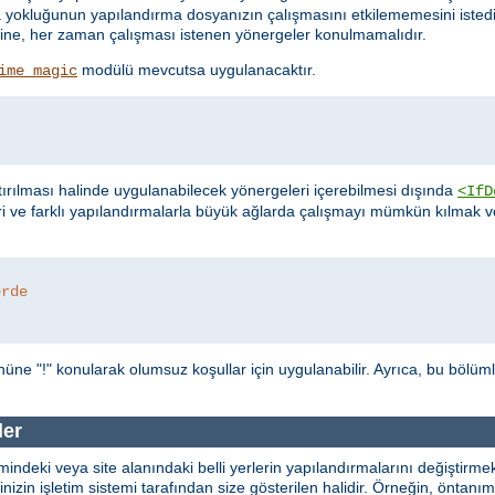
ya yokluğunun yapılandırma dosyanızın çalışmasını etkilememesini istedi
cı içine, her zaman çalışması istenen yönergeler konulmamalıdır.
modülü mevcutsa uygulanacaktır.
ime_magic
ırılması halinde uygulanabilecek yönergeleri içerebilmesi dışında
<IfD
ri ve farklı yapılandırmalarla büyük ağlarda çalışmayı mümkün kılmak
erde
üne "!" konularak olumsuz koşullar için uygulanabilir. Ayrıca, bu bölüm
ler
indeki veya site alanındaki belli yerlerin yapılandırmalarını değiştirmekt
erinizin işletim sistemi tarafından size gösterilen halidir. Örneğin, önta