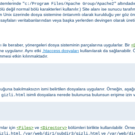
stemlerinde
altındadır
"c:/Program Files/Apache Group/Apache2"
lü değil normal bölü karakterleri kullanılır.) Site alanı ise sunucu taraf
in Unix üzerinde dosya sistemine öntanımlı olarak kurulduğu yer göz ö
te sayfaları veritabanlarından veya başka yerlerden devingen olarak üretil
rı ile beraber, yönergeleri dosya sisteminin parçalarına uygularlar. Bir
<
ine uygulanır. Aynı etki
.htaccess dosyaları
kullanılarak da sağlanabilir.
lenmesi etkin kılınmaktadır.
uğuna bakılmaksızın ismi belirtilen dosyalara uygulanır. Örneğin, aşağ
e
isimli dosyalara nerede bulunursa bulunsun erişime izin 
gizli.html
ımlar için
ve
bölümleri birlikte kullanılabilir. Ör
<Files>
<Directory>
,
ve
izli.html
/var/web/dir1/subdir3/gizli.html
/var/web/di