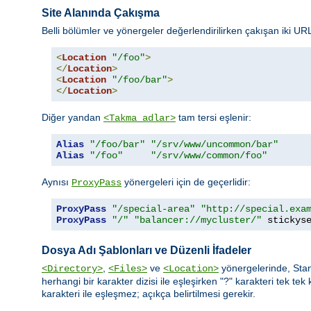
Site Alanında Çakışma
Belli bölümler ve yönergeler değerlendirilirken çakışan iki URL
<
Location
"/foo"
>
</
Location
>
<
Location
"/foo/bar"
>
</
Location
>
Diğer yandan
tam tersi eşlenir:
<Takma adlar>
Alias
"/foo/bar"
"/srv/www/uncommon/bar"
Alias
"/foo"
"/srv/www/common/foo"
Aynısı
yönergeleri için de geçerlidir:
ProxyPass
ProxyPass
"/special-area"
"http://special.exa
ProxyPass
"/"
"balancer://mycluster/"
 stickys
Dosya Adı Şablonları ve Düzenli İfadeler
,
ve
yönergelerinde, Sta
<Directory>
<Files>
<Location>
herhangi bir karakter dizisi ile eşleşirken "?" karakteri tek tek 
karakteri ile eşleşmez; açıkça belirtilmesi gerekir.