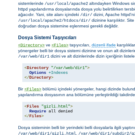
sistemlerinde
altındayken Windows si
/usr/local/apache2
httpd yapılandırma dosyalarında dosya yolu belirtilirken tersbö
ağacıdır. Yani, site alanı içindeki
dizini, Apache httpd'n
/dir/
dizinine karşılıktır. Si
/usr/local/apache2/htdocs/dir/
doğrudan dosya sistemine eşlenmesi gerekli değildir.
Dosya Sistemi Taşıyıcıları
ve
taşıyıcıları,
düzenli ifade
karşılıkla
<Directory>
<Files>
yönergeler belli bir dosya sistemi dizinine ve onun alt dizinler
dizini ve alt dizinlerinde dizin içeriğinin liste
/var/web/dir1
<
Directory
"/var/web/dir1"
>
Options
+Indexes
</
Directory
>
Bir
bölümü içindeki yönergeler, hangi dizinde bulund
<Files>
yapılandırma dosyasının ana bölümüne yerleştirildiği takdird
<
Files
"gizli.html"
>
Require
</
Files
>
Dosya sisteminin belli bir yerindeki belli dosyalarla ilgili yaptır
,
/var/web/dir1/gizli.html
/var/web/dir1/subdir2/g