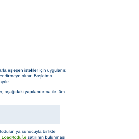
arla eşleşen istekler için uygulanır.
lendirmeye alınır. Başlatma
yılır.
n, aşağıdaki yapılandırma ile tüm
Modülün ya sunucuyla birlikte
r
satırının bulunması
LoadModule