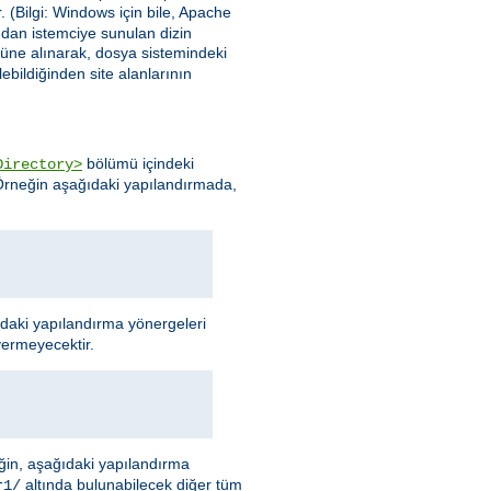
. (Bilgi: Windows için bile, Apache
ından istemciye sunulan dizin
nüne alınarak, dosya sistemindeki
ebildiğinden site alanlarının
bölümü içindeki
Directory>
 Örneğin aşağıdaki yapılandırmada,
ıdaki yapılandırma yönergeleri
vermeyecektir.
neğin, aşağıdaki yapılandırma
altında bulunabilecek diğer tüm
r1/