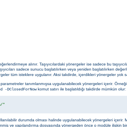
 değerlendirmeye alınır. Taşıyıcılardaki yönergeler ise sadece bu taşıyıcıl
şıyıcıları sadece sunucu başlatılırken veya yeniden başlatılırken değer
geler tüm isteklere uygulanır. Aksi takdirde, içerdikleri yönergeler yok sa
parametreler tanımlanmışsa uygulanabilecek yönergeleri içerir. Örneği
komut satırı ile başlatıldığı takdirde mümkün olur:
pd -DClosedForNow
m/"
anılabilir durumda olması halinde uygulanabilecek yönergeleri içerir. 
enmiş ve yapılandırma dosyasında yönergeden önce o modüle ilişkin bi