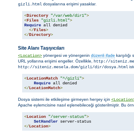
dosyalarına erişimi yasaklar.
gizli.html
<
Directory
"/var/web/dir1"
>
<
Files
"gizli.html"
>
Require
 all denied

</
Files
>
</
Directory
>
Site Alanı Taşıyıcıları
yönergesi ve yönergenin
düzenli ifade
karşılığı 
<Location>
URL yollarına erişimi engeller. Özellikle,
http://siteniz.m
ist
http://siteniz.mesela.dom/gizli/dir/dosya.html
<
LocationMatch
"^/gizli"
>
Require
</
LocationMatch
>
Dosya sistemi ile etkileşime girmeyen herşey için
<Location
Apache eylemcisine nasıl eşlenebileceği gösterilmiştir. Bu ör
<
Location
"/server-status"
>
SetHandler
</
Location
>