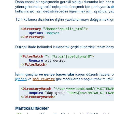
Daha esnek bir eşleşmenin gerekli olduğu durumlar için her taşı
yönergelerinde gerekli eşleşmeleri seçmek için perl uyumlu
d
kullanılarak nasıl değiştirileceğini öğrenmek için, aşağıda, yap
Tüm kullanıcı dizinlerine ilişkin yapılandırmayı değiştirmek için 
<
Directory
"/home/*/public_html"
>
Options
Indexes
</
Directory
>
Düzenli ifade bölümleri kullanarak çeşitli türlerdeki resim dosy
<
FilesMatch
"\.(?i:gif|jpe?g|png)$"
>
Require
</
FilesMatch
>
İsimli gruplar ve geriye başvurular
içeren düzenli ifadeler o
içinden
ve
gibi modüllerden başvurmak mümkün
mod_rewrite
<
DirectoryMatch
"^/var/www/combined/(?<SITENA
Require
 ldap-group 
"cn=%{env:MATCH_SITENA
</
DirectoryMatch
>
Mantıksal İfadeler