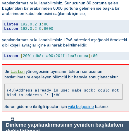
yapılandırmasını kullanabilirsiniz. Sunucunun 80 portuna gelen
bağlantıları bir arabirimden 8000 portuna gelenleri ise başka bir
arabirimden kabul etmesini sağlamak için ise,
Listen
192.0
.
2.1
:
80
Listen
192.0
.
2.5
:
8000
yapılandırmasını kullanabilirsiniz. IPv6 adresleri aşağıdaki örnekteki
gibi köşeli ayraçlar içine alınarak belirtilmelidir:
Listen
[
2001:db8::a00:20ff:fea7:ccea
]:
80
Bir
yönergesinin aynısının tekrarı sunucunun
Listen
başlatılmasını engelleyen ölümcül bir hatayla sonuçlanacaktır.
(48)Address already in use: make_sock: could not
bind to address [::]:80
Sorun giderme ile ilgili ipuçları için
wiki belgesine
bakınız.
Dinleme yapılandırmasının yeniden başlatırken
değiştirilmesi