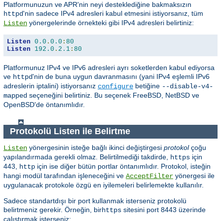
Platformunuzun ve APR'nin neyi desteklediğine bakmaksızın
'nin sadece IPv4 adresleri kabul etmesini istiyorsanız, tüm
httpd
yönergelerinde örnekteki gibi IPv4 adresleri belirtiniz:
Listen
Listen
0.0
.
0.0
:
80
Listen
192.0
.
2.1
:
80
Platformunuz IPv4 ve IPv6 adresleri ayrı soketlerden kabul ediyorsa
ve
'nin de buna uygun davranmasını (yani IPv4 eşlemli IPv6
httpd
adreslerin iptalini) istiyorsanız
betiğine
configure
--disable-v4-
seçeneğini belirtiniz. Bu seçenek FreeBSD, NetBSD ve
mapped
OpenBSD'de öntanımlıdır.
Protokolü Listen ile Belirtme
yönergesinin isteğe bağlı ikinci değiştirgesi
protokol
çoğu
Listen
yapılandırmada gerekli olmaz. Belirtilmediği takdirde,
için
https
443,
için ise diğer bütün portlar öntanımlıdır. Protokol, isteğin
http
hangi modül tarafından işleneceğini ve
yönergesi ile
AcceptFilter
uygulanacak protokole özgü en iyilemeleri belirlemekte kullanılır.
Sadece standartdışı bir port kullanmak isterseniz protokolü
belirtmeniz gerekir. Örneğin, bir
sitesini port 8443 üzerinde
https
çalıştırmak isterseniz: