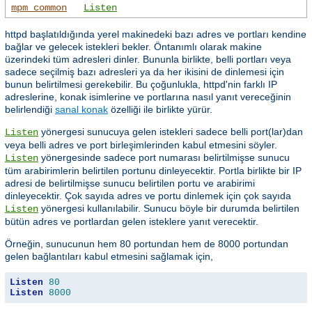
mpm_common
Listen
httpd başlatıldığında yerel makinedeki bazı adres ve portları kendine
bağlar ve gelecek istekleri bekler. Öntanımlı olarak makine
üzerindeki tüm adresleri dinler. Bununla birlikte, belli portları veya
sadece seçilmiş bazı adresleri ya da her ikisini de dinlemesi için
bunun belirtilmesi gerekebilir. Bu çoğunlukla, httpd'nin farklı IP
adreslerine, konak isimlerine ve portlarına nasıl yanıt vereceğinin
belirlendiği
sanal konak
özelliği ile birlikte yürür.
yönergesi sunucuya gelen istekleri sadece belli port(lar)dan
Listen
veya belli adres ve port birleşimlerinden kabul etmesini söyler.
yönergesinde sadece port numarası belirtilmişse sunucu
Listen
tüm arabirimlerin belirtilen portunu dinleyecektir. Portla birlikte bir IP
adresi de belirtilmişse sunucu belirtilen portu ve arabirimi
dinleyecektir. Çok sayıda adres ve portu dinlemek için çok sayıda
yönergesi kullanılabilir. Sunucu böyle bir durumda belirtilen
Listen
bütün adres ve portlardan gelen isteklere yanıt verecektir.
Örneğin, sunucunun hem 80 portundan hem de 8000 portundan
gelen bağlantıları kabul etmesini sağlamak için,
Listen
80
Listen
8000