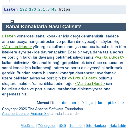
Listen
192.170
.
2.1
:
8443
 https
Sanal Konaklarla Nasıl Çalışır?
yönergesi sanal konaklar için gerçeklenmemiştir; sadece
Listen
ana sunucuya hangi adresleri ve portları dinleyeceğini söyler. Hiç
yönergesi kullanılmamışsa sunucu kabul edilen tüm
<VirtualHost>
isteklere aynı şekilde davranacaktır. Eğer bir veya daha fazla adres
ve port için farklı bir davranış belirtmek istiyorsanız
<VirtualHost>
kullanabilirsiniz. Bir sanal konağı gerçeklemek için önce sunucunun
sanal konak için kullanacağı adres ve portu dinleyeceğini belirtmek
gerekir. Bundan sonra bu sanal konağın davranışını ayarlamak
üzere belirtilen adres ve port için bir
bölümü
<VirtualHost>
oluşturulmalıdır. Yalnız dikkat edin, eğer
için
<VirtualHost>
belirtilen adres ve port sunucu tarafından dinlenmiyorsa ona
erişemezsiniz.
Mevcut Diller:
de
|
en
|
fr
|
ja
|
ko
|
pt-br
|
tr
Copyright 2026 The Apache Software Foundation.
Apache License, Version 2.0
altında lisanslıdır.
Modüller
|
Yönergeler
|
SSS
|
Terimler
|
Site Haritası
|
Hata bildir