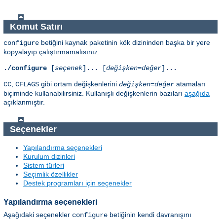
Komut Satırı
betiğini kaynak paketinin kök dizininden başka bir yere
configure
kopyalayıp çalıştırmamalısınız.
./configure
[
seçenek
]... [
değişken=değer
]...
,
gibi ortam değişkenlerini
atamaları
CC
CFLAGS
değişken
=
değer
biçiminde kullanabilirsiniz. Kullanışlı değişkenlerin bazıları
aşağıda
açıklanmıştır.
Seçenekler
Yapılandırma seçenekleri
Kurulum dizinleri
Sistem türleri
Seçimlik özellikler
Destek programları için seçenekler
Yapılandırma seçenekleri
Aşağıdaki seçenekler
betiğinin kendi davranışını
configure