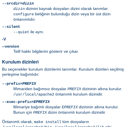
--srcdir=
dizin
dizinini kaynak dosyaları dizini olarak tanımlar.
dizin
betiğinin bulunduğu dizin veya bir üst dizin
configure
öntanımlıdır.
--silent
ile aynı.
--quiet
-V
--version
Telif hakkı bilgilerini gösterir ve çıkar.
Kurulum dizinleri
Bu seçenekler kurulum dizinlerini tanımlar. Kurulum dizinleri seçilmiş
yerleşime bağımlıdır.
--prefix=
PREFIX
Mimariden bağımsız dosyalar
dizininin altına kurulur.
PREFIX
öntanımlı kurulum dizinidir.
/usr/local/apache2
--exec-prefix=
EPREFIX
Mimariye bağımlı dosyalar
dizininin altına kurulur.
EPREFIX
Bunun için
dizini öntanımlı kurulum dizinidir.
PREFIX
Öntanımlı olarak,
tüm dosyaların
make install
,
gibi