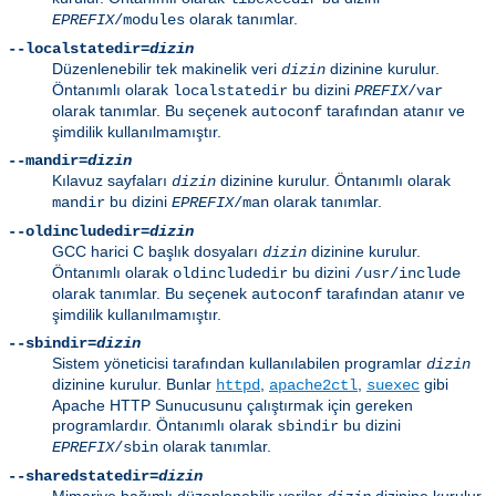
olarak tanımlar.
EPREFIX
/modules
--localstatedir=
dizin
Düzenlenebilir tek makinelik veri
dizinine kurulur.
dizin
Öntanımlı olarak
bu dizini
localstatedir
PREFIX
/var
olarak tanımlar. Bu seçenek
tarafından atanır ve
autoconf
şimdilik kullanılmamıştır.
--mandir=
dizin
Kılavuz sayfaları
dizinine kurulur. Öntanımlı olarak
dizin
bu dizini
olarak tanımlar.
mandir
EPREFIX
/man
--oldincludedir=
dizin
GCC harici C başlık dosyaları
dizinine kurulur.
dizin
Öntanımlı olarak
bu dizini
oldincludedir
/usr/include
olarak tanımlar. Bu seçenek
tarafından atanır ve
autoconf
şimdilik kullanılmamıştır.
--sbindir=
dizin
Sistem yöneticisi tarafından kullanılabilen programlar
dizin
dizinine kurulur. Bunlar
,
,
gibi
httpd
apache2ctl
suexec
Apache HTTP Sunucusunu çalıştırmak için gereken
programlardır. Öntanımlı olarak
bu dizini
sbindir
olarak tanımlar.
EPREFIX
/sbin
--sharedstatedir=
dizin
Mimariye bağımlı düzenlenebilir veriler
dizinine kurulur.