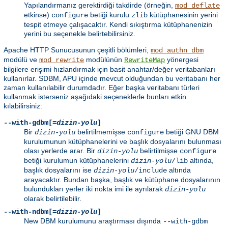
Yapılandırmanız gerektirdiği takdirde (örneğin,
mod_deflate
etkinse)
betiği kurulu
kütüphanesinin yerini
configure
zlib
tespit etmeye çalışacaktır. Kendi sıkıştırma kütüphanenizin
yerini bu seçenekle belirtebilirsiniz.
Apache HTTP Sunucusunun çeşitli bölümleri,
mod_authn_dbm
modülü ve
modülünün
yönergesi
mod_rewrite
RewriteMap
bilgilere erişimi hızlandırmak için basit anahtar/değer veritabanları
kullanırlar. SDBM, APU içinde mevcut olduğundan bu veritabanı her
zaman kullanılabilir durumdadır. Eğer başka veritabanı türleri
kullanmak isterseniz aşağıdaki seçeneklerle bunları etkin
kılabilirsiniz:
--with-gdbm[=
dizin-yolu
]
Bir
belirtilmemişse
betiği GNU DBM
dizin-yolu
configure
kurulumunun kütüphanelerini ve başlık dosyalarını bulunması
olası yerlerde arar. Bir
belirtilmişse
dizin-yolu
configure
betiği kurulumun kütüphanelerini
altında,
dizin-yolu
/lib
başlık dosyalarını ise
altında
dizin-yolu
/include
arayacaktır. Bundan başka, başlık ve kütüphane dosyalarının
bulundukları yerler iki nokta imi ile ayrılarak
dizin-yolu
olarak belirtilebilir.
--with-ndbm[=
dizin-yolu
]
New DBM kurulumunu araştırması dışında
--with-gdbm