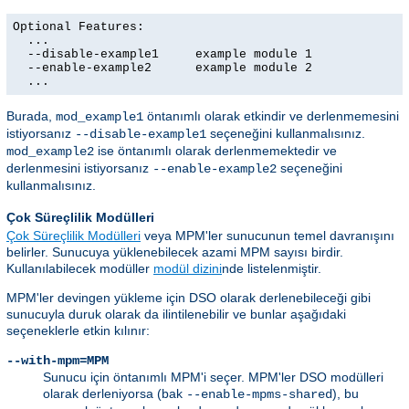
Optional Features:

  ...

  --disable-example1     example module 1

  --enable-example2      example module 2

  ...
Burada,
öntanımlı olarak etkindir ve derlenmemesini
mod_example1
istiyorsanız
seçeneğini kullanmalısınız.
--disable-example1
ise öntanımlı olarak derlenmemektedir ve
mod_example2
derlenmesini istiyorsanız
seçeneğini
--enable-example2
kullanmalısınız.
Çok Süreçlilik Modülleri
Çok Süreçlilik Modülleri
veya MPM'ler sunucunun temel davranışını
belirler. Sunucuya yüklenebilecek azami MPM sayısı birdir.
Kullanılabilecek modüller
modül dizini
nde listelenmiştir.
MPM'ler devingen yükleme için DSO olarak derlenebileceği gibi
sunucuyla duruk olarak da ilintilenebilir ve bunlar aşağıdaki
seçeneklerle etkin kılınır:
--with-mpm=MPM
Sunucu için öntanımlı MPM'i seçer. MPM'ler DSO modülleri
olarak derleniyorsa (bak
), bu
--enable-mpms-shared