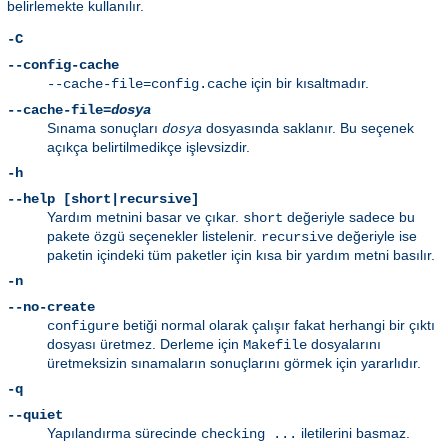
belirlemekte kullanılır.
-C
--config-cache
için bir kısaltmadır.
--cache-file=config.cache
--cache-file=
dosya
Sınama sonuçları
dosyasında saklanır. Bu seçenek
dosya
açıkça belirtilmedikçe işlevsizdir.
-h
--help [short|recursive]
Yardım metnini basar ve çıkar.
değeriyle sadece bu
short
pakete özgü seçenekler listelenir.
değeriyle ise
recursive
paketin içindeki tüm paketler için kısa bir yardım metni basılır.
-n
--no-create
betiği normal olarak çalışır fakat herhangi bir çıktı
configure
dosyası üretmez. Derleme için
dosyalarını
Makefile
üretmeksizin sınamaların sonuçlarını görmek için yararlıdır.
-q
--quiet
Yapılandırma sürecinde
iletilerini basmaz.
checking ...