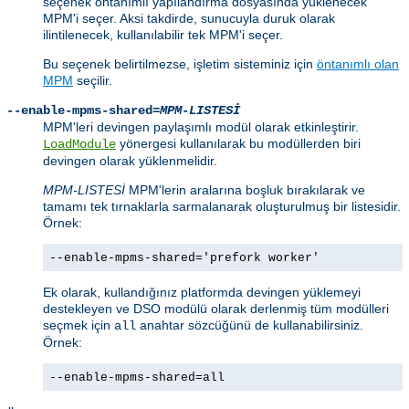
seçenek öntanımlı yapılandırma dosyasında yüklenecek
MPM'i seçer. Aksi takdirde, sunucuyla duruk olarak
ilintilenecek, kullanılabilir tek MPM'i seçer.
Bu seçenek belirtilmezse, işletim sisteminiz için
öntanımlı olan
MPM
seçilir.
--enable-mpms-shared=
MPM-LISTESİ
MPM'leri devingen paylaşımlı modül olarak etkinleştirir.
yönergesi kullanılarak bu modüllerden biri
LoadModule
devingen olarak yüklenmelidir.
MPM-LISTESİ
MPM'lerin aralarına boşluk bırakılarak ve
tamamı tek tırnaklarla sarmalanarak oluşturulmuş bir listesidir.
Örnek:
--enable-mpms-shared='prefork worker'
Ek olarak, kullandığınız platformda devingen yüklemeyi
destekleyen ve DSO modülü olarak derlenmiş tüm modülleri
seçmek için
anahtar sözcüğünü de kullanabilirsiniz.
all
Örnek:
--enable-mpms-shared=all