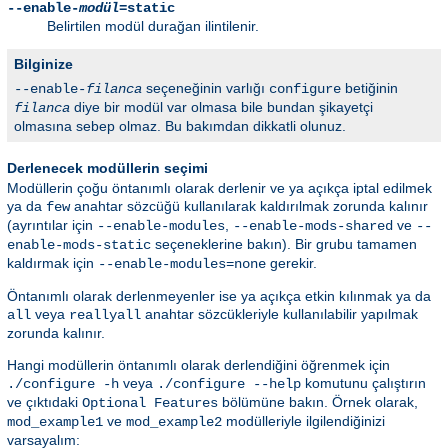
--enable-
modül
=static
Belirtilen modül durağan ilintilenir.
Bilginize
seçeneğinin varlığı
betiğinin
--enable-
filanca
configure
diye bir modül var olmasa bile bundan şikayetçi
filanca
olmasına sebep olmaz. Bu bakımdan dikkatli olunuz.
Derlenecek modüllerin seçimi
Modüllerin çoğu öntanımlı olarak derlenir ve ya açıkça iptal edilmek
ya da
anahtar sözcüğü kullanılarak kaldırılmak zorunda kalınır
few
(ayrıntılar için
,
ve
--enable-modules
--enable-mods-shared
--
seçeneklerine bakın). Bir grubu tamamen
enable-mods-static
kaldırmak için
gerekir.
--enable-modules=none
Öntanımlı olarak derlenmeyenler ise ya açıkça etkin kılınmak ya da
veya
anahtar sözcükleriyle kullanılabilir yapılmak
all
reallyall
zorunda kalınır.
Hangi modüllerin öntanımlı olarak derlendiğini öğrenmek için
veya
komutunu çalıştırın
./configure -h
./configure --help
ve çıktıdaki
bölümüne bakın. Örnek olarak,
Optional Features
ve
modülleriyle ilgilendiğinizi
mod_example1
mod_example2
varsayalım: