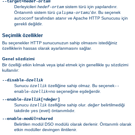
--target=
hedef-ortam
Derleyicileri
sistem türü için yapılandırır.
hedef-ortam
Öntanımlı sistem türü
'dır. Bu seçenek
çalışma-ortamı
tarafından atanır ve Apache HTTP Sunucusu için
autoconf
gerekli değildir.
Seçimlik özellikler
Bu seçenekler HTTP sunucunuzun sahip olmasını istediğiniz
özelliklerin hassas olarak ayarlanmasını sağlar.
Genel sözdizimi
Bir özelliği etkin kılmak veya iptal etmek için genellikle şu sözdizimi
kullanılır:
--disable-
özellik
Sunucu
özelliğine sahip olmaz. Bu seçenek
özellik
--
seçeneğine eşdeğerdir.
enable-
özellik
=no
--enable-
özellik
[=
değer
]
Sunucu
özelliğine sahip olur.
belirtilmediği
özellik
değer
takdirde
(evet) öntanımlıdır.
yes
--enable-
modül
=shared
Belirtilen modül DSO modülü olarak derlenir. Öntanımlı olarak
etkin modüller devingen ilintilenir.