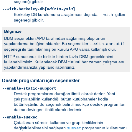
seçeneği gibidir.
--with-berkeley-db[=
dizin-yolu
]
Berkeley DB kurulumunu araştırması dışında
--with-gdbm
seçeneği gibidir.
Bilginize
DBM seçenekleri APU tarafından sağlanmış olup onun
yapılandırma betiğine aktarılır. Bu seçenekler
--with-apr-util
seçeneği ile tanımlanmış bir kurulu APU varsa kullanışlı olur.
HTTP sunucunuz ile birlikte birden fazla DBM gerçeklenimi
kullanabilirsiniz. Kullanılacak DBM türünü her zaman çalışma anı
yapılandırmanızla yapılandırabilirsiniz.
Destek programları için seçenekler
--enable-static-support
Destek programlarını durağan ilintili olarak derler. Yani
çalıştırılabilirin kullandığı bütün kütüphaneler kodla
bütünleştirilir. Bu seçenek belirtilmedikçe destek programları
daima devingen ilintili olarak derlenir.
--enable-suexec
Çatallanan sürecin kullanıcı ve grup kimliklerinin
değiştirilebilmesini sağlayan
programının kullanımını
suexec