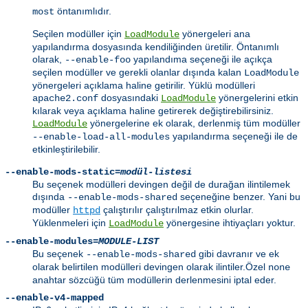
öntanımlıdır.
most
Seçilen modüller için
yönergeleri ana
LoadModule
yapılandırma dosyasında kendiliğinden üretilir. Öntanımlı
olarak,
yapılandıma seçeneği ile açıkça
--enable-foo
seçilen modüller ve gerekli olanlar dışında kalan
LoadModule
yönergeleri açıklama haline getirilir. Yüklü modülleri
dosyasındaki
yönergelerini etkin
apache2.conf
LoadModule
kılarak veya açıklama haline getirerek değiştirebilirsiniz.
yönergelerine ek olarak, derlenmiş tüm modüller
LoadModule
yapılandırma seçeneği ile de
--enable-load-all-modules
etkinleştirilebilir.
--enable-mods-static=
modül-listesi
Bu seçenek modülleri devingen değil de durağan ilintilemek
dışında
seçeneğine benzer. Yani bu
--enable-mods-shared
modüller
çalıştırılır çalıştırılmaz etkin olurlar.
httpd
Yüklenmeleri için
yönergesine ihtiyaçları yoktur.
LoadModule
--enable-modules=
MODULE-LIST
Bu seçenek
gibi davranır ve ek
--enable-mods-shared
olarak belirtilen modülleri devingen olarak ilintiler.Özel
none
anahtar sözcüğü tüm modüllerin derlenmesini iptal eder.
--enable-v4-mapped