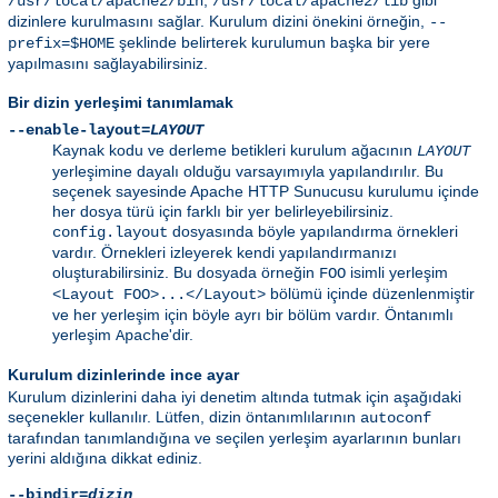
/usr/local/apache2/bin
/usr/local/apache2/lib
dizinlere kurulmasını sağlar. Kurulum dizini önekini örneğin,
--
şeklinde belirterek kurulumun başka bir yere
prefix=$HOME
yapılmasını sağlayabilirsiniz.
Bir dizin yerleşimi tanımlamak
--enable-layout=
LAYOUT
Kaynak kodu ve derleme betikleri kurulum ağacının
LAYOUT
yerleşimine dayalı olduğu varsayımıyla yapılandırılır. Bu
seçenek sayesinde Apache HTTP Sunucusu kurulumu içinde
her dosya türü için farklı bir yer belirleyebilirsiniz.
dosyasında böyle yapılandırma örnekleri
config.layout
vardır. Örnekleri izleyerek kendi yapılandırmanızı
oluşturabilirsiniz. Bu dosyada örneğin
isimli yerleşim
FOO
bölümü içinde düzenlenmiştir
<Layout FOO>...</Layout>
ve her yerleşim için böyle ayrı bir bölüm vardır. Öntanımlı
yerleşim
'dir.
Apache
Kurulum dizinlerinde ince ayar
Kurulum dizinlerini daha iyi denetim altında tutmak için aşağıdaki
seçenekler kullanılır. Lütfen, dizin öntanımlılarının
autoconf
tarafından tanımlandığına ve seçilen yerleşim ayarlarının bunları
yerini aldığına dikkat ediniz.
--bindir=
dizin