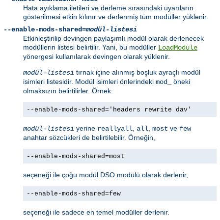
Hata ayıklama iletileri ve derleme sırasındaki uyarıların
gösterilmesi etkin kılınır ve derlenmiş tüm modüller yüklenir.
--enable-mods-shared=
modül-listesi
Etkinleştirilip devingen paylaşımlı modül olarak derlenecek
modüllerin listesi belirtilir. Yani, bu modüller
LoadModule
yönergesi kullanılarak devingen olarak yüklenir.
tırnak içine alınmış boşluk ayraçlı modül
modül-listesi
isimleri listesidir. Modül isimleri önlerindeki
öneki
mod_
olmaksızın belirtilirler. Örnek:
--enable-mods-shared='headers rewrite dav'
yerine
,
,
ve
modül-listesi
reallyall
all
most
few
anahtar sözcükleri de belirtilebilir. Örneğin,
--enable-mods-shared=most
seçeneği ile çoğu modül DSO modülü olarak derlenir,
--enable-mods-shared=few
seçeneği ile sadece en temel modüller derlenir.