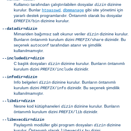
Kullanıcı tarafından çalıştırılabilen dosyalar
dizinine
dizin
kurulur. Bunlar
,
gibi site yönetimi için
htpasswd
dbmmanage
yararlı destek programlarıdır. Öntanımlı olarak bu dosyalar
dizinine kurulur.
EPREFIX
/bin
--datadir=
dizin
Mimariden bağımsız salt okunur veriler
dizinine kurulur.
dizin
Bunların öntanımlı kurulum dizini
dizinidir. Bu
PREFIX
/share
seçenek
tarafından atanır ve şimdilik
autoconf
kullanılmamıştır.
--includedir=
dizin
C başlık dosyaları
dizinine kurulur. Bunların öntanımlı
dizin
kurulum dizini
dizinidir.
PREFIX
/include
--infodir=
dizin
Info belgeleri
dizinine kurulur. Bunların öntanımlı
dizin
kurulum dizini
dizinidir. Bu seçenek şimdilik
PREFIX
/info
kullanılmamıştır.
--libdir=
dizin
Nesne kod kütüphaneleri
dizinine kurulur. Bunların
dizin
öntanımlı kurulum dizini
dizinidir.
PREFIX
/lib
--libexecdir=
dizin
Paylaşımlı modüller gibi program dosyaları
dizinine
dizin
kurulur. Öntanımlı olarak
bu dizini
libexecdir