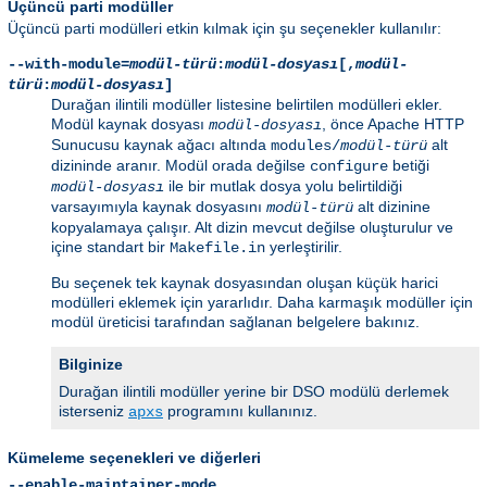
Üçüncü parti modüller
Üçüncü parti modülleri etkin kılmak için şu seçenekler kullanılır:
--with-module=
modül-türü
:
modül-dosyası
[,
modül-
türü
:
modül-dosyası
]
Durağan ilintili modüller listesine belirtilen modülleri ekler.
Modül kaynak dosyası
, önce Apache HTTP
modül-dosyası
Sunucusu kaynak ağacı altında
alt
modules/
modül-türü
dizininde aranır. Modül orada değilse
betiği
configure
ile bir mutlak dosya yolu belirtildiği
modül-dosyası
varsayımıyla kaynak dosyasını
alt dizinine
modül-türü
kopyalamaya çalışır. Alt dizin mevcut değilse oluşturulur ve
içine standart bir
yerleştirilir.
Makefile.in
Bu seçenek tek kaynak dosyasından oluşan küçük harici
modülleri eklemek için yararlıdır. Daha karmaşık modüller için
modül üreticisi tarafından sağlanan belgelere bakınız.
Bilginize
Durağan ilintili modüller yerine bir DSO modülü derlemek
isterseniz
programını kullanınız.
apxs
Kümeleme seçenekleri ve diğerleri
--enable-maintainer-mode