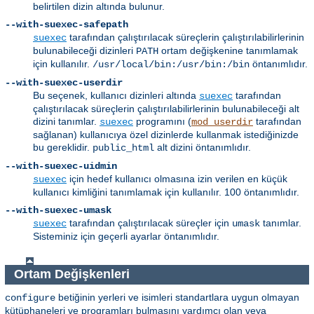
belirtilen dizin altında bulunur.
--with-suexec-safepath
tarafından çalıştırılacak süreçlerin çalıştırılabilirlerinin
suexec
bulunabileceği dizinleri
ortam değişkenine tanımlamak
PATH
için kullanılır.
öntanımlıdır.
/usr/local/bin:/usr/bin:/bin
--with-suexec-userdir
Bu seçenek, kullanıcı dizinleri altında
tarafından
suexec
çalıştırılacak süreçlerin çalıştırılabilirlerinin bulunabileceği alt
dizini tanımlar.
programını (
tarafından
suexec
mod_userdir
sağlanan) kullanıcıya özel dizinlerde kullanmak istediğinizde
bu gereklidir.
alt dizini öntanımlıdır.
public_html
--with-suexec-uidmin
için hedef kullanıcı olmasına izin verilen en küçük
suexec
kullanıcı kimliğini tanımlamak için kullanılır. 100 öntanımlıdır.
--with-suexec-umask
tarafından çalıştırılacak süreçler için
tanımlar.
suexec
umask
Sisteminiz için geçerli ayarlar öntanımlıdır.
Ortam Değişkenleri
betiğinin yerleri ve isimleri standartlara uygun olmayan
configure
kütüphaneleri ve programları bulmasını yardımcı olan veya