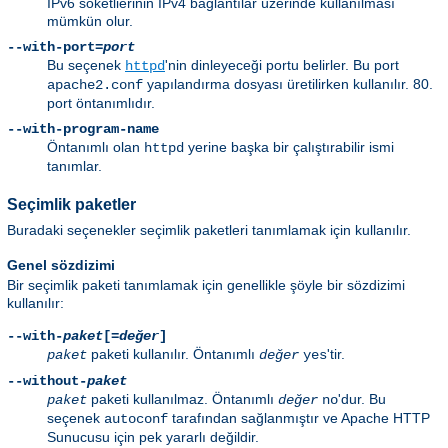
IPv6 soketlierinin IPv4 bağlantılar üzerinde kullanılması
mümkün olur.
--with-port=
port
Bu seçenek
'nin dinleyeceği portu belirler. Bu port
httpd
yapılandırma dosyası üretilirken kullanılır. 80.
apache2.conf
port öntanımlıdır.
--with-program-name
Öntanımlı olan
yerine başka bir çalıştırabilir ismi
httpd
tanımlar.
Seçimlik paketler
Buradaki seçenekler seçimlik paketleri tanımlamak için kullanılır.
Genel sözdizimi
Bir seçimlik paketi tanımlamak için genellikle şöyle bir sözdizimi
kullanılır:
--with-
paket
[=
değer
]
paketi kullanılır. Öntanımlı
'tir.
paket
değer
yes
--without-
paket
paketi kullanılmaz. Öntanımlı
'dur. Bu
paket
değer
no
seçenek
tarafından sağlanmıştır ve Apache HTTP
autoconf
Sunucusu için pek yararlı değildir.