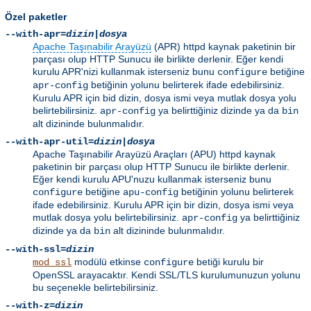
Özel paketler
--with-apr=
dizin
|
dosya
Apache Taşınabilir Arayüzü
(APR) httpd kaynak paketinin bir
parçası olup HTTP Sunucu ile birlikte derlenir. Eğer kendi
kurulu APR'nizi kullanmak isterseniz bunu
betiğine
configure
betiğinin yolunu belirterek ifade edebilirsiniz.
apr-config
Kurulu APR için bid dizin, dosya ismi veya mutlak dosya yolu
belirtebilirsiniz.
ya belirttiğiniz dizinde ya da
apr-config
bin
alt dizininde bulunmalıdır.
--with-apr-util=
dizin
|
dosya
Apache Taşınabilir Arayüzü Araçları (APU) httpd kaynak
paketinin bir parçası olup HTTP Sunucu ile birlikte derlenir.
Eğer kendi kurulu APU'nuzu kullanmak isterseniz bunu
betiğine
betiğinin yolunu belirterek
configure
apu-config
ifade edebilirsiniz. Kurulu APR için bir dizin, dosya ismi veya
mutlak dosya yolu belirtebilirsiniz.
ya belirttiğiniz
apr-config
dizinde ya da
alt dizininde bulunmalıdır.
bin
--with-ssl=
dizin
modülü etkinse
betiği kurulu bir
mod_ssl
configure
OpenSSL arayacaktır. Kendi SSL/TLS kurulumunuzun yolunu
bu seçenekle belirtebilirsiniz.
--with-z=
dizin