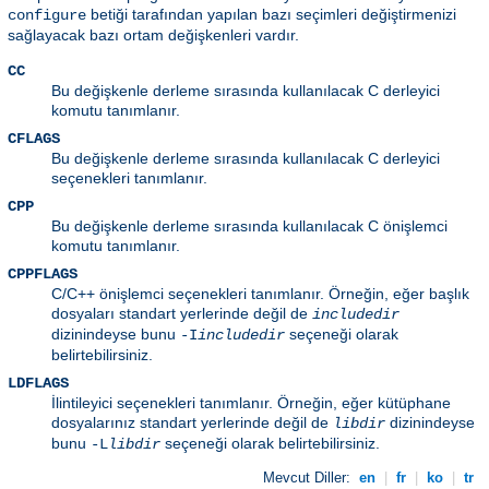
betiği tarafından yapılan bazı seçimleri değiştirmenizi
configure
sağlayacak bazı ortam değişkenleri vardır.
CC
Bu değişkenle derleme sırasında kullanılacak C derleyici
komutu tanımlanır.
CFLAGS
Bu değişkenle derleme sırasında kullanılacak C derleyici
seçenekleri tanımlanır.
CPP
Bu değişkenle derleme sırasında kullanılacak C önişlemci
komutu tanımlanır.
CPPFLAGS
C/C++ önişlemci seçenekleri tanımlanır. Örneğin, eğer başlık
dosyaları standart yerlerinde değil de
includedir
dizinindeyse bunu
seçeneği olarak
-I
includedir
belirtebilirsiniz.
LDFLAGS
İlintileyici seçenekleri tanımlanır. Örneğin, eğer kütüphane
dosyalarınız standart yerlerinde değil de
dizinindeyse
libdir
bunu
seçeneği olarak belirtebilirsiniz.
-L
libdir
Mevcut Diller:
en
|
fr
|
ko
|
tr