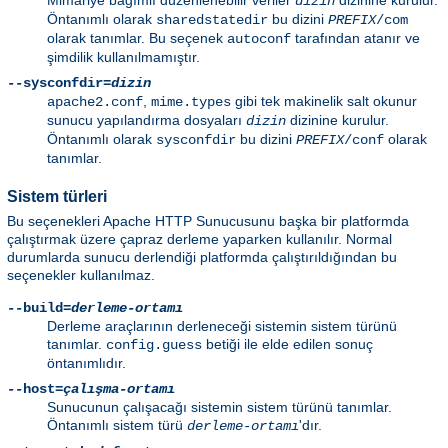
dizin
Öntanımlı olarak
bu dizini
sharedstatedir
PREFIX
/com
olarak tanımlar. Bu seçenek
tarafından atanır ve
autoconf
şimdilik kullanılmamıştır.
--sysconfdir=
dizin
,
gibi tek makinelik salt okunur
apache2.conf
mime.types
sunucu yapılandırma dosyaları
dizinine kurulur.
dizin
Öntanımlı olarak
bu dizini
olarak
sysconfdir
PREFIX
/conf
tanımlar.
Sistem türleri
Bu seçenekleri Apache HTTP Sunucusunu başka bir platformda
çalıştırmak üzere çapraz derleme yaparken kullanılır. Normal
durumlarda sunucu derlendiği platformda çalıştırıldığından bu
seçenekler kullanılmaz.
--build=
derleme-ortamı
Derleme araçlarının derleneceği sistemin sistem türünü
tanımlar.
betiği ile elde edilen sonuç
config.guess
öntanımlıdır.
--host=
çalışma-ortamı
Sunucunun çalışacağı sistemin sistem türünü tanımlar.
Öntanımlı sistem türü
'dır.
derleme-ortamı