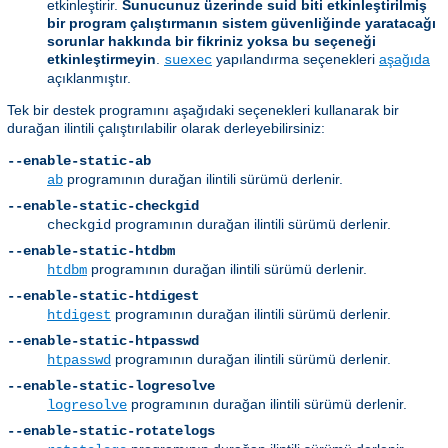
etkinleştirir.
Sunucunuz üzerinde suid biti etkinleştirilmiş
bir program çalıştırmanın sistem güvenliğinde yaratacağı
sorunlar hakkında bir fikriniz yoksa bu seçeneği
etkinleştirmeyin
.
yapılandırma seçenekleri
aşağıda
suexec
açıklanmıştır.
Tek bir destek programını aşağıdaki seçenekleri kullanarak bir
durağan ilintili çalıştırılabilir olarak derleyebilirsiniz:
--enable-static-ab
programının durağan ilintili sürümü derlenir.
ab
--enable-static-checkgid
programının durağan ilintili sürümü derlenir.
checkgid
--enable-static-htdbm
programının durağan ilintili sürümü derlenir.
htdbm
--enable-static-htdigest
programının durağan ilintili sürümü derlenir.
htdigest
--enable-static-htpasswd
programının durağan ilintili sürümü derlenir.
htpasswd
--enable-static-logresolve
programının durağan ilintili sürümü derlenir.
logresolve
--enable-static-rotatelogs