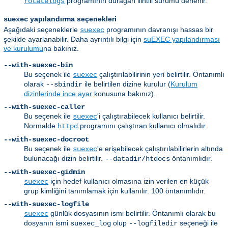
programının durağan ilintili sürümü derlenir.
rotatelogs
yapılandırma seçenekleri
suexec
Aşağıdaki seçeneklerle
programının davranışı hassas bir
suexec
şekilde ayarlanabilir. Daha ayrıntılı bilgi için
suEXEC yapılandırması
ve kurulumu
na bakınız.
--with-suexec-bin
Bu seçenek ile
çalıştırılabilirinin yeri belirtilir. Öntanımlı
suexec
olarak
ile belirtilen dizine kurulur (
Kurulum
--sbindir
dizinlerinde ince ayar
konusuna bakınız).
--with-suexec-caller
Bu seçenek ile
'i çalıştırabilecek kullanıcı belirtilir.
suexec
Normalde
programını çalıştıran kullanıcı olmalıdır.
httpd
--with-suexec-docroot
Bu seçenek ile
'e erişebilecek çalıştırılabilirlerin altında
suexec
bulunacağı dizin belirtilir.
öntanımlıdır.
--datadir/htdocs
--with-suexec-gidmin
için hedef kullanıcı olmasına izin verilen en küçük
suexec
grup kimliğini tanımlamak için kullanılır. 100 öntanımlıdır.
--with-suexec-logfile
günlük dosyasının ismi belirtilir. Öntanımlı olarak bu
suexec
dosyanın ismi
olup
seçeneği ile
suexec_log
--logfiledir