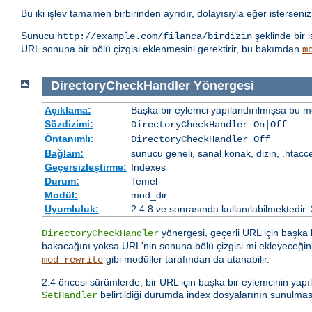
Bu iki işlev tamamen birbirinden ayrıdır, dolayısıyla eğer isterseniz 
Sunucu
şeklinde bir 
http://example.com/filanca/birdizin
URL sonuna bir bölü çizgisi eklenmesini gerektirir, bu bakımdan
m
DirectoryCheckHandler
Yönergesi
Açıklama:
Başka bir eylemci yapılandırılmışsa bu mo
Sözdizimi:
DirectoryCheckHandler On|Off
Öntanımlı:
DirectoryCheckHandler Off
Bağlam:
sunucu geneli, sanal konak, dizin, .htacc
Geçersizleştirme:
Indexes
Durum:
Temel
Modül:
mod_dir
Uyumluluk:
2.4.8 ve sonrasında kullanılabilmektedir.
yönergesi, geçerli URL için başka
DirectoryCheckHandler
bakacağını yoksa URL'nin sonuna bölü çizgisi mi ekleyeceğini 
gibi modüller tarafından da atanabilir.
mod_rewrite
2.4 öncesi sürümlerde, bir URL için başka bir eylemcinin yap
belirtildiği durumda index dosyalarının sunulma
SetHandler