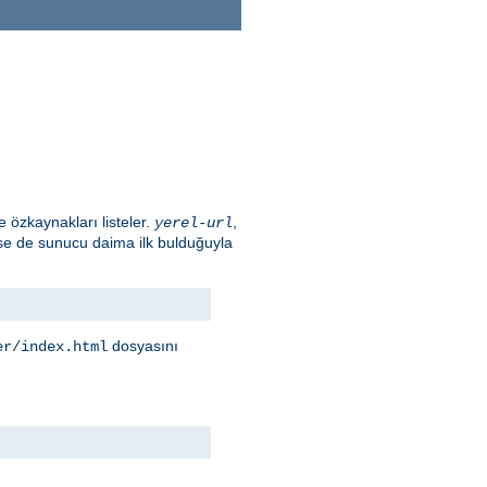
e özkaynakları listeler.
,
yerel-url
lirse de sunucu daima ilk bulduğuyla
dosyasını
er/index.html