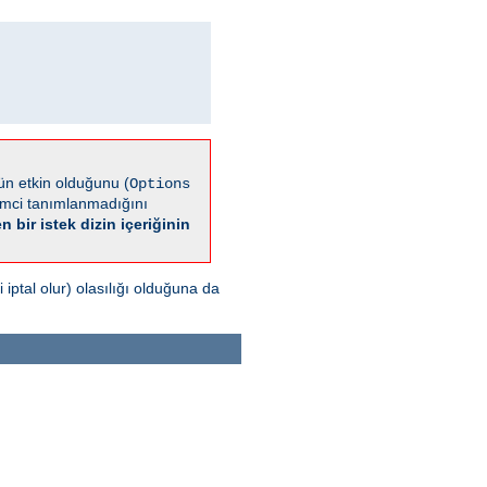
n etkin olduğunu (
Options
emci tanımlanmadığını
n bir istek dizin içeriğinin
iptal olur) olasılığı olduğuna da