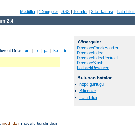
Modüller
|
Yönergeler
|
SSS
|
Terimler
|
Site Haritası
|
Hata bildir
m 2.4
Yönergeler
DirectoryCheckHandler
evcut Diller:
en
|
fr
|
ja
|
ko
|
tr
DirectoryIndex
DirectoryIndexRedirect
DirectorySlash
FallbackResource
Bulunan hatalar
httpd günlüğü
Bilinenler
Hata bildir
u,
modülü tarafından
mod_dir