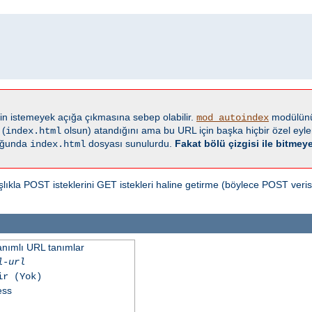
ginin istemeyek açığa çıkmasına sebep olabilir.
modülünü
mod_autoindex
 (
olsun) atandığını ama bu URL için başka hiçbir özel eyl
index.html
duğunda
dosyası sunulurdu.
Fakat bölü çizgisi ile bitmeye
index.html
ıkla POST isteklerini GET istekleri haline getirme (böylece POST verisi 
tanımlı URL tanımlar
l-url
ir (Yok)
ess