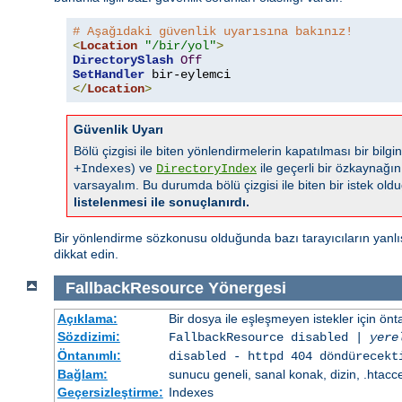
# Aşağıdaki güvenlik uyarısına bakınız!
<
Location
"/bir/yol"
>
DirectorySlash
Off
SetHandler
 bir-eylemci
</
Location
>
Güvenlik Uyarı
Bölü çizgisi ile biten yönlendirmelerin kapatılması bir bil
) ve
ile geçerli bir özkaynağın
+Indexes
DirectoryIndex
varsayalım. Bu durumda bölü çizgisi ile biten bir istek ol
listelenmesi ile sonuçlanırdı.
Bir yönlendirme sözkonusu olduğunda bazı tarayıcıların yanlışl
dikkat edin.
FallbackResource
Yönergesi
Açıklama:
Bir dosya ile eşleşmeyen istekler için ön
Sözdizimi:
FallbackResource disabled |
yere
Öntanımlı:
disabled - httpd 404 döndürecekt
Bağlam:
sunucu geneli, sanal konak, dizin, .htacc
Geçersizleştirme:
Indexes