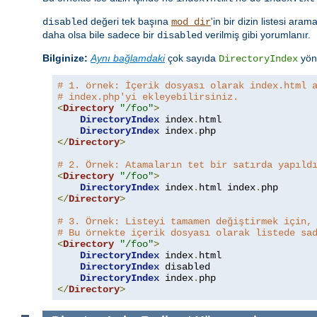
değeri tek başına
'in bir dizin listesi aram
disabled
mod_dir
daha olsa bile sadece bir
verilmiş gibi yorumlanır.
disabled
Bilginize:
Aynı bağlamdaki
çok sayıda
yöne
DirectoryIndex
# 1. örnek: İçerik dosyası olarak index.html 
# index.php'yi ekleyebilirsiniz.
<
Directory
"/foo"
>
DirectoryIndex
 index
.
html

DirectoryIndex
 index
.
</
Directory
>
# 2. Örnek: Atamaların tet bir satırda yapıld
<
Directory
"/foo"
>
DirectoryIndex
 index
.
html index
.
</
Directory
>
# 3. Örnek: Listeyi tamamen değiştirmek için,
# Bu örnekte içerik dosyası olarak listede sa
<
Directory
"/foo"
>
DirectoryIndex
 index
.
html

DirectoryIndex
 disabled

DirectoryIndex
 index
.
</
Directory
>