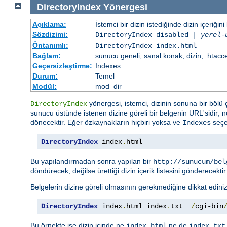
DirectoryIndex
Yönergesi
Açıklama:
İstemci bir dizin istediğinde dizin içeriğini l
Sözdizimi:
DirectoryIndex disabled |
yerel-
Öntanımlı:
DirectoryIndex index.html
Bağlam:
sunucu geneli, sanal konak, dizin, .htacc
Geçersizleştirme:
Indexes
Durum:
Temel
Modül:
mod_dir
yönergesi, istemci, dizinin sonuna bir bölü ç
DirectoryIndex
sunucu üstünde istenen dizine göreli bir belgenin URL'sidir; no
dönecektir. Eğer özkaynakların hiçbiri yoksa ve
seçen
Indexes
DirectoryIndex
 index
.
html
Bu yapılandırmadan sonra yapılan bir
http://sunucum/bel
döndürecek, değilse ürettiği dizin içerik listesini gönderecektir
Belgelerin dizine göreli olmasının gerekmediğine dikkat ediniz
DirectoryIndex
 index
.
html index
.
txt  
/
cgi-bin
Bu örnekte ise dizin içinde ne
ne de
index.html
index.txt