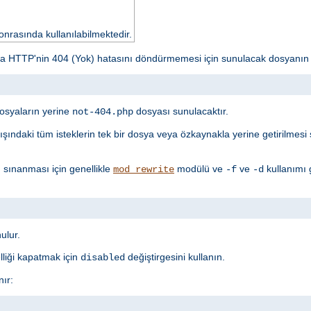
nrasında kullanılabilmektedir.
da HTTP'nin 404 (Yok) hatasını döndürmemesi için sunulacak dosyanın 
osyaların yerine
dosyası sunulacaktır.
not-404.php
 dışındaki tüm isteklerin tek bir dosya veya özkaynakla yerine getirilmes
n sınanması için genellikle
modülü ve
ve
kullanımı 
mod_rewrite
-f
-d
ulur.
lliği kapatmak için
değiştirgesini kullanın.
disabled
ır: