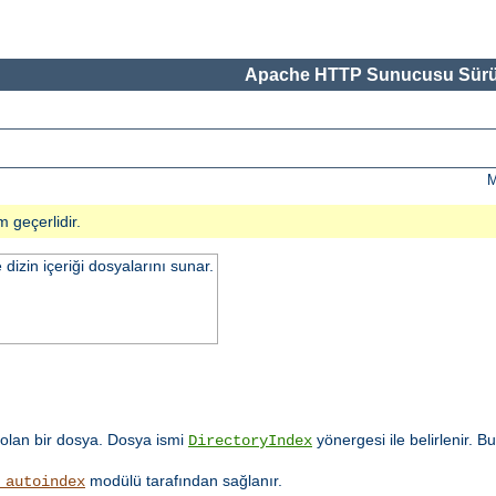
Apache HTTP Sunucusu Sürü
M
m geçerlidir.
 dizin içeriği dosyalarını sunar.
olan bir dosya. Dosya ismi
yönergesi ile belirlenir. B
DirectoryIndex
modülü tarafından sağlanır.
_autoindex