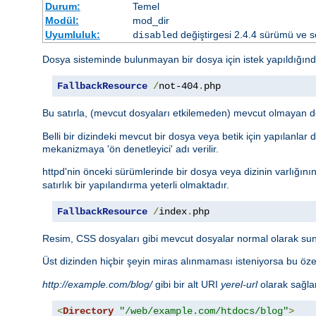
Durum:
Temel
Modül:
mod_dir
Uyumluluk:
değiştirgesi 2.4.4 sürümü ve so
disabled
Dosya sisteminde bulunmayan bir dosya için istek yapıldığın
FallbackResource
/
not-404
.
php
Bu satırla, (mevcut dosyaları etkilemeden) mevcut olmayan d
Belli bir dizindeki mevcut bir dosya veya betik için yapılanlar
mekanizmaya 'ön denetleyici' adı verilir.
httpd'nin önceki sürümlerinde bir dosya veya dizinin varlığını
satırlık bir yapılandırma yeterli olmaktadır.
FallbackResource
/
index
.
php
Resim, CSS dosyaları gibi mevcut dosyalar normal olarak sun
Üst dizinden hiçbir şeyin miras alınmaması isteniyorsa bu öze
http://example.com/blog/
gibi bir alt URI
yerel-url
olarak sağlan
<
Directory
"/web/example.com/htdocs/blog"
>