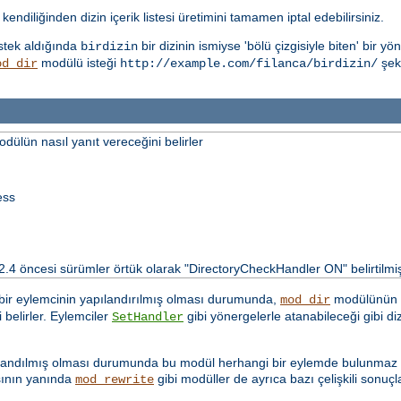
kendiliğinden dizin içerik listesi üretimini tamamen iptal edebilirsiniz.
istek aldığında
bir dizinin ismiyse 'bölü çizgisiyle biten' bir 
birdizin
modülü isteği
şekl
od_dir
http://example.com/filanca/birdizin/
dülün nasıl yanıt vereceğini belirler
ess
 2.4 öncesi sürümler örtük olarak "DirectoryCheckHandler ON" belirtilmiş
 bir eylemcinin yapılandırılmış olması durumunda,
modülünün in
mod_dir
belirler. Eylemciler
gibi yönergelerle atanabileceği gibi diz
SetHandler
ılandılmış olması durumunda bu modül herhangi bir eylemde bulunmaz ve
sının yanında
gibi modüller de ayrıca bazı çelişkili sonuçla
mod_rewrite