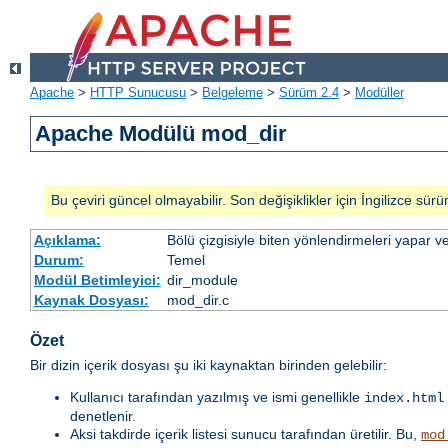
Apache
>
HTTP Sunucusu
>
Belgeleme
>
Sürüm 2.4
>
Modüller
Apache Modülü mod_dir
Bu çeviri güncel olmayabilir. Son değişiklikler için İngilizce sürü
Açıklama:
Bölü çizgisiyle biten yönlendirmeleri yapar ve
Durum:
Temel
Modül Betimleyici:
dir_module
Kaynak Dosyası:
mod_dir.c
Özet
Bir dizin içerik dosyası şu iki kaynaktan birinden gelebilir:
Kullanıcı tarafından yazılmış ve ismi genellikle
index.html
denetlenir.
Aksi takdirde içerik listesi sunucu tarafından üretilir. Bu,
mod