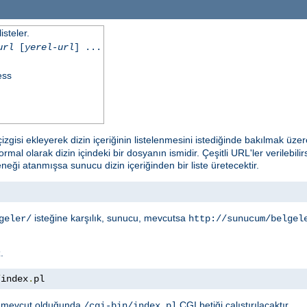
isteler.
url
[
yerel-url
] ...
ess
izgisi ekleyerek dizin içeriğinin listelenmesini istediğinde bakılmak üzer
rmal olarak dizin içindeki bir dosyanın ismidir. Çeşitli URL'ler verilebi
eği atanmışsa sunucu dizin içeriğinden bir liste üretecektir.
isteğine karşılık, sunucu, mevcutsa
geler/
http://sunucum/belgel
.
.
/
index
.
pl
mevcut olduğunda
CGI betiği çalıştırılacaktır.
/cgi-bin/index.pl