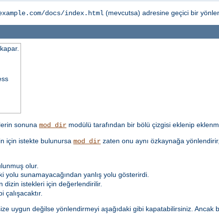
(mevcutsa) adresine geçici bir yönl
example.com/docs/index.html
/kapar.
ess
'lerin sonuna
modülü tarafından bir bölü çizgisi eklenip eklenme
mod_dir
in için istekte bulunursa
zaten onu aynı özkaynağa yönlendirir, 
mod_dir
ulunmuş olur.
aki yolu sunamayacağından yanlış yolu gösterirdi.
dizin istekleri için değerlendirilir.
i çalışacaktır.
ize uygun değilse yönlendirmeyi aşağıdaki gibi kapatabilirsiniz. Ancak 