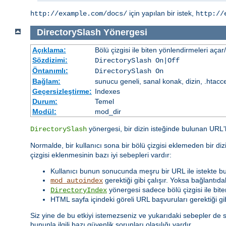
için yapılan bir istek,
http://example.com/docs/
http://
DirectorySlash
Yönergesi
Açıklama:
Bölü çizgisi ile biten yönlendirmeleri açar
Sözdizimi:
DirectorySlash On|Off
Öntanımlı:
DirectorySlash On
Bağlam:
sunucu geneli, sanal konak, dizin, .htacc
Geçersizleştirme:
Indexes
Durum:
Temel
Modül:
mod_dir
yönergesi, bir dizin isteğinde bulunan URL
DirectorySlash
Normalde, bir kullanıcı sona bir bölü çizgisi eklemeden bir diz
çizgisi eklenmesinin bazı iyi sebepleri vardır:
Kullanıcı bunun sonucunda meşru bir URL ile istekte b
gerektiği gibi çalışır. Yoksa bağlantıd
mod_autoindex
yönergesi sadece bölü çizgisi ile biten 
DirectoryIndex
HTML sayfa içindeki göreli URL başvuruları gerektiği gib
Siz yine de bu etkiyi istemezseniz ve yukarıdaki sebepler de s
bununla ilgili bazı güvenlik sorunları olasılığı vardır.