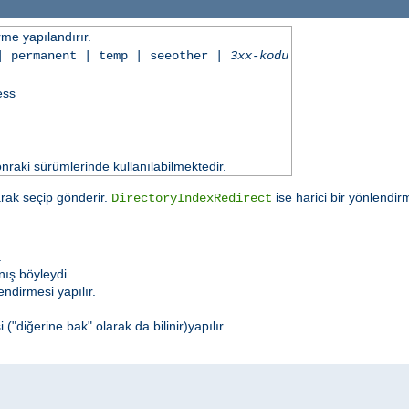
irme yapılandırır.
| permanent | temp | seeother |
3xx-kodu
ess
aki sürümlerinde kullanılabilmektedir.
larak seçip gönderir.
ise harici bir yönlendi
DirectoryIndexRedirect
.
nış böyleydi.
endirmesi yapılır.
("diğerine bak" olarak da bilinir)yapılır.