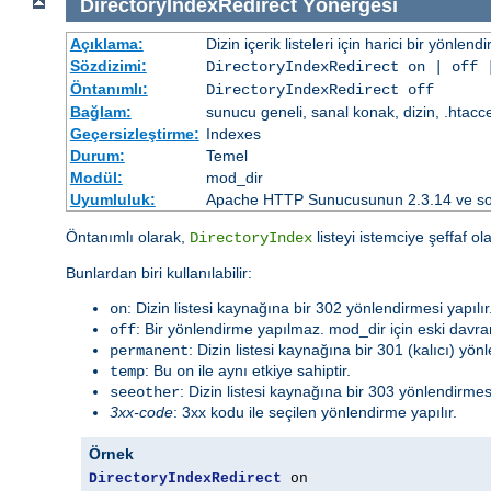
DirectoryIndexRedirect
Yönergesi
Açıklama:
Dizin içerik listeleri için harici bir yönlend
Sözdizimi:
DirectoryIndexRedirect on | off 
Öntanımlı:
DirectoryIndexRedirect off
Bağlam:
sunucu geneli, sanal konak, dizin, .htacc
Geçersizleştirme:
Indexes
Durum:
Temel
Modül:
mod_dir
Uyumluluk:
Apache HTTP Sunucusunun 2.3.14 ve sonr
Öntanımlı olarak,
listeyi istemciye şeffaf o
DirectoryIndex
Bunlardan biri kullanılabilir:
: Dizin listesi kaynağına bir 302 yönlendirmesi yapılır
on
: Bir yönlendirme yapılmaz. mod_dir için eski davra
off
: Dizin listesi kaynağına bir 301 (kalıcı) yönl
permanent
: Bu
ile aynı etkiye sahiptir.
temp
on
: Dizin listesi kaynağına bir 303 yönlendirmesi 
seeother
3xx-code
: 3xx kodu ile seçilen yönlendirme yapılır.
Örnek
DirectoryIndexRedirect
 on