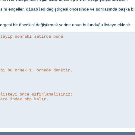
asını engeller.
değiştirgesi öncesinde ve sonrasında başka bir
disabled
rgesi bir öncekini değiştirmek yerine onun bulunduğu listeye eklenir:
atayıp sonraki satırda buna
ığı bu örnek 1. örneğe denktir.
 listeyi önce sıfırlamalısınız:
dece index.php kalır.