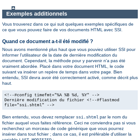
Exemples additionnels
Vous trouverez dans ce qui suit quelques exemples spécifiques de
ce que vous pouvez faire de vos documents HTML avec SSI.
Quand ce document a-t-il été modifié ?
Nous avons mentionné plus haut que vous pouviez utiliser SSI pour
informer l'utilisateur de la date de dernière modification du
document. Cependant, la méthode pour y parvenir n'a pas été
vraiment abordée. Placé dans votre document HTML, le code
suivant va insérer un repère de temps dans votre page. Bien
entendu, SSI devra avoir été correctement activé, comme décrit plus
haut.
<!--#config timefmt="%A %B %d, %Y" -->
Dernière modification du fichier <!--#flastmod
file="ssi.shtml" -->
Bien entendu, vous devez remplacer
par le nom du
ssi.shtml
fichier auquel vous faites référence. Ceci ne conviendra pas si vous
recherchez un morceau de code générique que vous pourrez
insérer dans tout fichier ; dans ce cas, il est préférable d'utiliser la
variable
:
LAST_MODIFIED