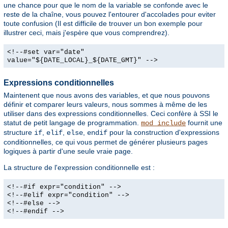
une chance pour que le nom de la variable se confonde avec le
reste de la chaîne, vous pouvez l'entourer d'accolades pour eviter
toute confusion (Il est difficile de trouver un bon exemple pour
illustrer ceci, mais j'espère que vous comprendrez).
<!--#set var="date"
value="${DATE_LOCAL}_${DATE_GMT}" -->
Expressions conditionnelles
Maintenent que nous avons des variables, et que nous pouvons
définir et comparer leurs valeurs, nous sommes à même de les
utiliser dans des expressions conditionnelles. Ceci confère à SSI le
statut de petit langage de programmation.
fournit une
mod_include
structure
,
,
,
pour la construction d'expressions
if
elif
else
endif
conditionnelles, ce qui vous permet de générer plusieurs pages
logiques à partir d'une seule vraie page.
La structure de l'expression conditionnelle est :
<!--#if expr="condition" -->
<!--#elif expr="condition" -->
<!--#else -->
<!--#endif -->