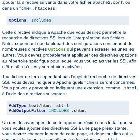
ajouter la directive suivante dans votre fichier
, ou
apache2.conf
dans un fichier
:
.htaccess
Options
+Includes
Cette directive indique à Apache que vous désirez permettre la
recherche de directives SSI lors de l'interprétation des fichiers.
Notez cependant que la plupart des configurations contiennent de
nombreuses directives
qui peuvent s'écraser les unes les
Options
autres. Vous devrez probablement appliquer ces directives
Options
au répertoire spécifique pour lequel vous voulez activer les SSI, afin
d'être sûr qu'elles y seront bien activées.
Tout fichier ne fera cependant pas l'objet de recherche de directives
SSI. Vous devez indiquer à Apache quels fichiers seront concernés.
Vous pouvez y parvenir en indiquant une extension, comme
,
.shtml
à l'aide des directives suivantes :
AddType
 text
/
html 
.
AddOutputFilter
INCLUDES
.
shtml
Un des désavantages de cette approche réside dans le fait que si
vous voulez ajouter des directives SSI à une page préexistante,
vous devrez changer le nom de cette page, et donc tout lien qui la
contient, de façon à ce qu'elle possède l'extension
,
.shtml