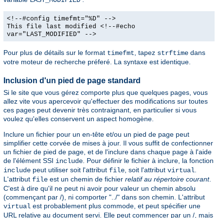
<!--#config timefmt="%D" -->
This file last modified <!--#echo
var="LAST_MODIFIED" -->
Pour plus de détails sur le format
, tapez
dans
timefmt
strftime
votre moteur de recherche préferé. La syntaxe est identique.
Inclusion d'un pied de page standard
Si le site que vous gérez comporte plus que quelques pages, vous
allez vite vous apercevoir qu'effectuer des modifications sur toutes
ces pages peut devenir très contraignant, en particulier si vous
voulez qu'elles conservent un aspect homogène.
Inclure un fichier pour un en-tête et/ou un pied de page peut
simplifier cette corvée de mises à jour. Il vous suffit de confectionner
un fichier de pied de page, et de l'inclure dans chaque page à l'aide
de l'élément SSI
. Pour définir le fichier à inclure, la fonction
include
peut utiliser soit l'attribut
, soit l'attribut
.
include
file
virtual
L'attribut
est un chemin de fichier
relatif au répertoire courant
.
file
C'est à dire qu'il ne peut ni avoir pour valeur un chemin absolu
(commençant par /), ni comporter "../" dans son chemin. L'attribut
est probablement plus commode, et peut spécifier une
virtual
URL relative au document servi. Elle peut commencer par un /, mais