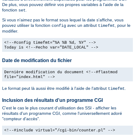
De plus, vous pouvez définir vos propres variables à l'aide de la
fonction
.
set
Si vous n'aimez pas le format sous lequel la date s'affiche, vous
pouvez utiliser la fonction
avec un attribut
, pour le
config
timefmt
modifier.
<!--#config timefmt="%A %B %d, %Y" -->
Today is <!--#echo var="DATE_LOCAL" -->
Date de modification du fichier
Dernière modification du document <!--#flastmod
file="index.html" -->
Le format peut là aussi être modifié à l'aide de l'attribut
.
timefmt
Inclusion des résultats d'un programme CGI
C'est le cas le plus courant d'utilisation des SSI - afficher les
résultats d'un programme CGI, comme l'universellement adoré
"compteur d'accès".
<!--#include virtual="/cgi-bin/counter.pl" -->