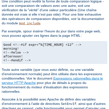
Une
condition
peut revêtir la forme de toute comparaison logique -
soit une comparaison de valeurs avec une autre, soit une
vérification de la "vérité" d'une valeur particulière (Une chaîne
donnée est vraie si elle n'est pas vide). Pour une liste exhaustive
des opérateurs de comparaison disponibles, voir la documentation
du module
.
mod_include
Par exemple, spour insérer l'heure du jour dans votre page web,
vous pouvez ajouter ces lignes dans la page HTML :
Good <!--#if expr="%{TIME_HOUR} <12" -->
morning!
<!--#else -->
afternoon!
<!--#endif -->
Toute autre variable (que vous avez définie, ou une variable
d'environnement normale) peut être utilisée dans les expressions
conditionnelles. Voir le document
Expressions rationnelles dans le
serveur HTTP Apache
pour plus de détails à propos du
fonctionnement du moteur d'évaluation des expressions
rationnelles.
Associée à la possibilité avec Apache de définir des variables
d'environnement à l'aide de directives
, ainsi que d'autres
SetEnvIf
directives en rapport, cette fonctionnalité vous permet d'ajouter une