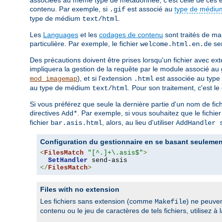
contenu. Par exemple, si
est associé au
type de médiu
.gif
type de médium
.
text/html
Les
Languages
et les
codages de contenu
sont traités de ma
particulière. Par exemple, le fichier
ser
welcome.html.en.de
Des précautions doivent être prises lorsqu'un fichier avec ext
impliquera la gestion de la requête par le module associé au 
), et si l'extension
est associée au typ
mod_imagemap
.html
au type de médium
. Pour son traitement, c'est l
text/html
Si vous préférez que seule la dernière partie d'un nom de fic
directives
. Par exemple, si vous souhaitez que le fichie
Add*
fichier
, alors, au lieu d'utiliser
bar.asis.html
AddHandler 
Configuration du gestionnaire en se basant seulement
<
FilesMatch
"[^.]+\.asis$"
>
SetHandler
</
FilesMatch
>
Files with no extension
Les fichiers sans extension (comme
) ne peuven
Makefile
contenu ou le jeu de caractères de tels fichiers, utilisez à