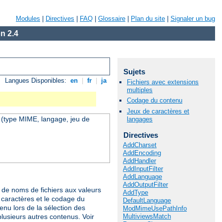
Modules
|
Directives
|
FAQ
|
Glossaire
|
Plan du site
|
Signaler un bug
n 2.4
Sujets
Langues Disponibles:
en
|
fr
|
ja
Fichiers avec extensions
multiples
Codage du contenu
Jeux de caractères et
u (type MIME, langage, jeu de
langages
Directives
AddCharset
AddEncoding
AddHandler
AddInputFilter
AddLanguage
AddOutputFilter
de noms de fichiers aux valeurs
AddType
 caractères et le codage du
DefaultLanguage
nu lors de la sélection des
ModMimeUsePathInfo
MultiviewsMatch
plusieurs autres contenus. Voir