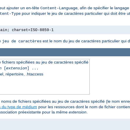
eut ajouter un en-tête
, afin de spécifier le langag
Content-Language
pour indiquer le jeu de caractères particulier qui doit être u
tent-Type
lain; charset=ISO-8859-1
Le
est le nom du jeu de caractères particulier qui doi
jeu de caractères
fichiers spécifiées au jeu de caractères spécifié
n
[
extension
] ...
el, répertoire, .htaccess
noms de fichiers spécifiées au jeu de caractères spécifié (le nom enreg
s du type de médium
pour les ressources dont le nom de fichier contie
 association préexistante pour la même
extension
.