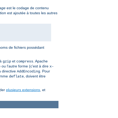
age
est le codage de contenu
tion est ajoutée à toutes les autres
 noms de fichiers possédant
 à
et
. Apache
gzip
compress
 ou l'autre forme (c'est à dire
x-
a directive
. Pour
AddEncoding
comme
, doivent être
deflate
éder
plusieurs extensions
, et