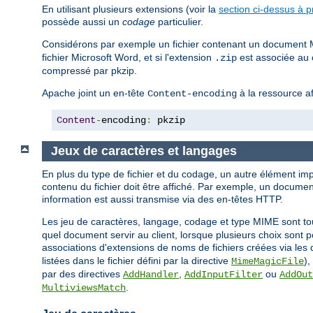
En utilisant plusieurs extensions (voir la
section ci-dessus à p
possède aussi un
codage
particulier.
Considérons par exemple un fichier contenant un document Mic
fichier Microsoft Word, et si l'extension
est associée au c
.zip
compressé par pkzip.
Apache joint un en-tête
à la ressource af
Content-encoding
Content
-
encoding
:
 pkzip
Jeux de caractères et langages
En plus du type de fichier et du codage, un autre élément imp
contenu du fichier doit être affiché. Par exemple, un document
information est aussi transmise via des en-têtes HTTP.
Les jeu de caractères, langage, codage et type MIME sont to
quel document servir au client, lorsque plusieurs choix sont
associations d'extensions de noms de fichiers créées via les 
listées dans le fichier défini par la directive
),
MimeMagicFile
par des directives
,
ou
AddHandler
AddInputFilter
AddOut
.
MultiviewsMatch