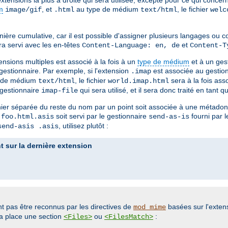
m
, et
au type de médium
, le fichier
image/gif
.html
text/html
welc
nière cumulative, car il est possible d'assigner plusieurs langages ou
a servi avec les en-têtes
et
Content-Language: en, de
Content-T
ensions multiples est associé à la fois à un
type de médium
et à un ges
gestionnaire. Par exemple, si l'extension
est associée au gestio
.imap
e de médium
, le fichier
sera à la fois ass
text/html
world.imap.html
e gestionnaire
qui sera utilisé, et il sera donc traité en tant 
imap-file
hier séparée du reste du nom par un point soit associée à une métadonné
r
soit servi par le gestionnaire
fourni par 
foo.html.asis
send-as-is
, utilisez plutôt :
send-asis .asis
 sur la dernière extension
t pas être reconnus par les directives de
basées sur l'extens
mod_mime
 la place une section
ou
:
<Files>
<FilesMatch>