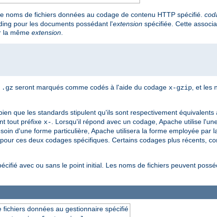
de noms de fichiers données au codage de contenu HTTP spécifié.
cod
ding pour les documents possédant l'
extension
spécifiée. Cette associa
our la même
extension
.
n
seront marqués comme codés à l'aide du codage
, et les
.gz
x-gzip
 bien que les standards stipulent qu'ils sont respectivement équivalents
t tout préfixe
. Lorsqu'il répond avec un codage, Apache utilise l'une
x-
 besoin d'une forme particulière, Apache utilisera la forme employée par l
pour ces deux codages spécifiques. Certains codages plus récents, 
pécifié avec ou sans le point initial. Les noms de fichiers peuvent poss
 fichiers données au gestionnaire spécifié