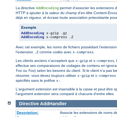
La directive
permet d'associer les extensions 
AddEncoding
HTTP à ajouter à la valeur du champ d'en-tête Content-Enco
déjà en vigueur, et écrase toute association préexistante p
Exemple
AddEncoding
 x-gzip 
.
AddEncoding
 x-compress 
.
Z
Avec cet exemple, les noms de fichiers possédant l'extensio
l'extension
comme codés avec
.
.Z
x-compress
Les clients anciens n'acceptent que
et
,
x-gzip
x-compress
effectue ses comparaisons de codages de contenu en ignoran
ou
) selon les besoins du client. Si le client n'a pas
foo
foo
résumer, vous devez toujours utiliser
et
x-gzip
x-compress
spécifiés sans le préfixe
.
x-
L'argument
extension
est insensible à la casse et peut être s
l'argument
extension
sera comparé à chacune d'entre elles.
Directive
AddHandler
Description:
Associe les extensions de noms de