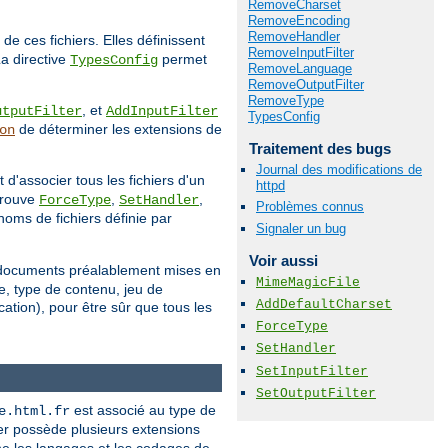
RemoveCharset
RemoveEncoding
RemoveHandler
e ces fichiers. Elles définissent
RemoveInputFilter
a directive
permet
TypesConfig
RemoveLanguage
RemoveOutputFilter
RemoveType
, et
utputFilter
AddInputFilter
TypesConfig
de déterminer les extensions de
on
Traitement des bugs
Journal des modifications de
 d'associer tous les fichiers d'un
httpd
 trouve
,
,
ForceType
SetHandler
Problèmes connus
noms de fichiers définie par
Signaler un bug
Voir aussi
e documents préalablement mises en
MimeMagicFile
e, type de contenu, jeu de
AddDefaultCharset
ation), pour être sûr que tous les
ForceType
SetHandler
SetInputFilter
SetOutputFilter
est associé au type de
e.html.fr
r possède plusieurs extensions
ne les langages et les codages de