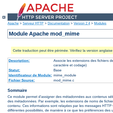
Apache
>
Serveur HTTP
>
Documentation
>
Version 2.4
>
Modules
Module Apache mod_mime
Cette traduction peut être périmée. Vérifiez la version anglai
Description:
Associe les extensions des fichiers 
caractère et codage)
Statut:
Base
Identificateur de Module:
mime_module
Fichier Source:
mod_mime.c
Sommaire
Ce module permet d'assigner des métadonnées aux contenus séle
des métadonnées. Par exemple, les extensions de noms de fichiers
contenu. Ces informations sont relayées par les messages HTTP véh
différentes possibilités, de manière à ce que les préférences des u