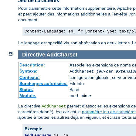
Jeu de caractères
Pour transmettre cette information supplémentaire, Apache p
et peut ajouter des informations additionnelles à l'en-tête
Con
document.
Content-Language: en, fr Content-Type: text/p
Le langage est spécifié via son abréviation en deux lettres. 
Directive
AddCharset
Description:
Associe les extensions de noms de 
Syntaxe:
AddCharset
jeu-car
extensio
Contexte:
configuration globale, serveur virtu
Surcharges autorisées:
FileInfo
Statut:
Base
Module:
mod_mime
La directive
permet d'associer les extensions de 
AddCharset
caractères donné).
jeu-car
est le
paramètre jeu de caractère
ajoutée à toutes les autres déjà en vigueur, et écrase toute
Exemple
AddLanguage
 ja 
.