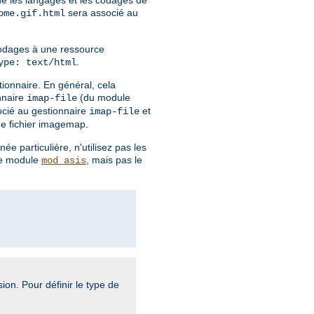
sera associé au
ome.gif.html
 codages à une ressource
.
ype: text/html
tionnaire. En général, cela
nnaire
(du module
imap-file
ocié au gestionnaire
et
imap-file
que fichier imagemap.
e particulière, n'utilisez pas les
le module
, mais pas le
mod_asis
ion. Pour définir le type de