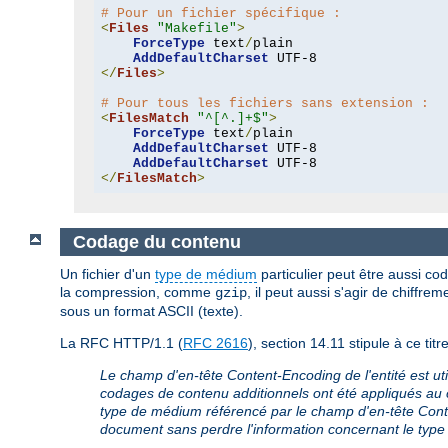
# Pour un fichier spécifique :
<
Files
"Makefile"
>
ForceType
 text
/
plain

AddDefaultCharset
</
Files
>
# Pour tous les fichiers sans extension :
<
FilesMatch
"^[^.]+$"
>
ForceType
 text
/
plain

AddDefaultCharset
 UTF-8

AddDefaultCharset
</
FilesMatch
>
Codage du contenu
Un fichier d'un
type de médium
particulier peut être aussi co
la compression, comme
, il peut aussi s'agir de chiffr
gzip
sous un format ASCII (texte).
La RFC HTTP/1.1 (
RFC 2616
), section 14.11 stipule à ce titre
Le champ d'en-tête Content-Encoding de l'entité est uti
codages de contenu additionnels ont été appliqués au c
type de médium référencé par le champ d'en-tête Conte
document sans perdre l'information concernant le typ