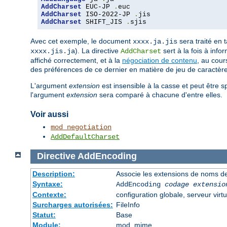
AddCharset
 EUC-JP 
.
AddCharset
 ISO-2022-JP 
.
AddCharset
 SHIFT_JIS 
.
sjis
Avec cet exemple, le document
sera traité en 
xxxx.ja.jis
). La directive
sert à la fois à info
xxxx.jis.ja
AddCharset
affiché correctement, et à la
négociation de contenu
, au cour
des préférences de ce dernier en matière de jeu de caractèr
L'argument
extension
est insensible à la casse et peut être s
l'argument
extension
sera comparé à chacune d'entre elles.
Voir aussi
mod_negotiation
AddDefaultCharset
Directive
AddEncoding
Description:
Associe les extensions de noms de
Syntaxe:
AddEncoding
codage
extensio
Contexte:
configuration globale, serveur virtu
Surcharges autorisées:
FileInfo
Statut:
Base
Module:
mod_mime