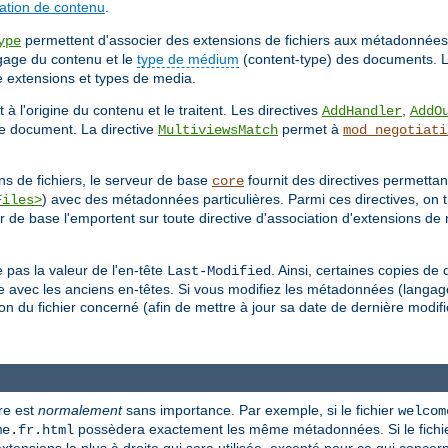
ation de contenu
.
permettent d'associer des extensions de fichiers aux métadonnées d
ype
ngage du contenu et le
type de médium
(content-type) des documents. L
re extensions et types de media.
 à l'origine du contenu et le traitent. Les directives
,
AddHandler
AddO
 le document. La directive
permet à
MultiviewsMatch
mod_negotiati
 de fichiers, le serveur de base
fournit des directives permettant
core
) avec des métadonnées particulières. Parmi ces directives, on
Files>
r de base l'emportent sur toute directive d'association d'extensions de 
 pas la valeur de l'en-tête
. Ainsi, certaines copies d
Last-Modified
re avec les anciens en-têtes. Si vous modifiez les métadonnées (langag
 du fichier concerné (afin de mettre à jour sa date de dernière modific
re est
normalement
sans importance. Par exemple, si le fichier
welcom
possèdera exactement les même métadonnées. Si le fichie
me.fr.html
ensions la plus à droite qui sera utilisée, excepté pour ce qui concer