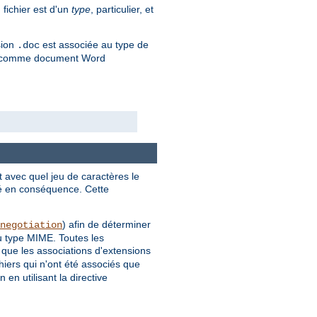
 fichier est d'un
type
, particulier, et
sion
est associée au type de
.doc
ié comme document Word
t avec quel jeu de caractères le
ché en conséquence. Cette
) afin de déterminer
negotiation
du type MIME. Toutes les
 que les associations d'extensions
hiers qui n'ont été associés que
en utilisant la directive