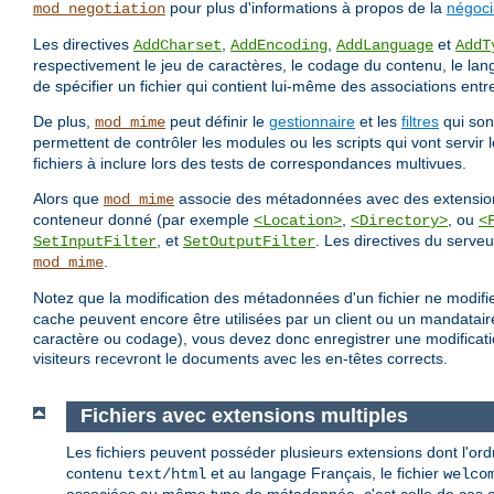
pour plus d'informations à propos de la
négoci
mod_negotiation
Les directives
,
,
et
AddCharset
AddEncoding
AddLanguage
AddT
respectivement le jeu de caractères, le codage du contenu, le la
de spécifier un fichier qui contient lui-même des associations ent
De plus,
peut définir le
gestionnaire
et les
filtres
qui sont
mod_mime
permettent de contrôler les modules ou les scripts qui vont servir
fichiers à inclure lors des tests de correspondances multivues.
Alors que
associe des métadonnées avec des extensions
mod_mime
conteneur donné (par exemple
,
, ou
<Location>
<Directory>
<
, et
. Les directives du serveu
SetInputFilter
SetOutputFilter
.
mod_mime
Notez que la modification des métadonnées d'un fichier ne modifie
cache peuvent encore être utilisées par un client ou un mandatai
caractère ou codage), vous devez donc enregistrer une modification
visiteurs recevront le documents avec les en-têtes corrects.
Fichiers avec extensions multiples
Les fichiers peuvent posséder plusieurs extensions dont l'ord
contenu
et au langage Français, le fichier
text/html
welco
associées au même type de métadonnée, c'est celle de ces ext