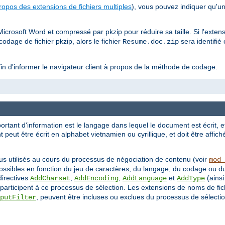
ropos des extensions de fichiers multiples
), vous pouvez indiquer qu'un
rosoft Word et compressé par pkzip pour réduire sa taille. Si l'exten
odage de fichier pkzip, alors le fichier
sera identif
Resume.doc.zip
in d'informer le navigateur client à propos de la méthode de codage.
ortant d'information est le langage dans lequel le document est écrit, e
 peut être écrit en alphabet vietnamien ou cyrillique, et doit être affi
us utilisés au cours du processus de négociation de contenu (voir
mod_
 possibles en fonction du jeu de caractères, du langage, du codage ou 
directives
,
,
et
(ainsi
AddCharset
AddEncoding
AddLanguage
AddType
 participent à ce processus de sélection. Les extensions de noms de fic
, peuvent être incluses ou exclues du processus de sélection 
putFilter