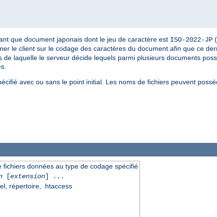
tant que document japonais dont le jeu de caractère est
(
ISO-2022-JP
rmer le client sur le codage des caractères du document afin que ce dern
s de laquelle le serveur décide lequels parmi plusieurs documents possib
es.
pécifié avec ou sans le point initial. Les noms de fichiers peuvent poss
 fichiers données au type de codage spécifié
n
[
extension
] ...
el, répertoire, .htaccess