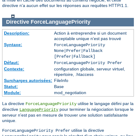
directive n'a aucun effet sur les réponses aux requêtes HTTP/1.1.
Directive
ForceLanguagePriority
Description:
Action à entreprendre si un document
acceptable unique n'est pas trouvé
Syntaxe:
ForceLanguagePriority
None|Prefer|Fallback
[Prefer|Fallback]
Défaut:
ForceLanguagePriority Prefer
Contexte:
configuration globale, serveur virtuel,
répertoire, .htaccess
Surcharges autorisées:
FileInfo
Statut:
Base
Module:
mod_negotiation
La directive
utilise le langage défini par la
ForceLanguagePriority
directive
pour terminer la négociation lorsque le
LanguagePriority
serveur n'est pas en mesure de trouver une solution satisfaisante
unique.
utilise la directive
ForceLanguagePriority Prefer
pour servir le résultat d'un choix unique, au lieu