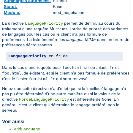
Surcharges autorisées:
FileInfo
Statut:
Base
Module:
mod_negotiation
La directive
permet de définir, au cours du
LanguagePriority
traitement d'une requête Multivues, l'ordre de priorité des variantes
de langages pour les cas où le client n'a pas formulé de
préférences. La liste énumère les
langages-MIME
dans un ordre de
préférences décroissantes.
LanguagePriority
 en fr de
Dans le cas d'une requête pour
, si
et
foo.html
foo.html.fr
existent, et si le client n'a pas formulé de préférences,
foo.html.de
c'est le fichier
qui sera renvoyé.
foo.html.fr
Notez que cette directive n'a d'effet que si le 'meilleur' langage n'a
pas pu être déterminé d'une autre manière ou si la valeur de la
directive
est différente de
. En
ForceLanguagePriority
None
général, c'est le client qui détermine le langage préféré, non le
serveur.
Voir aussi
AddLanguage