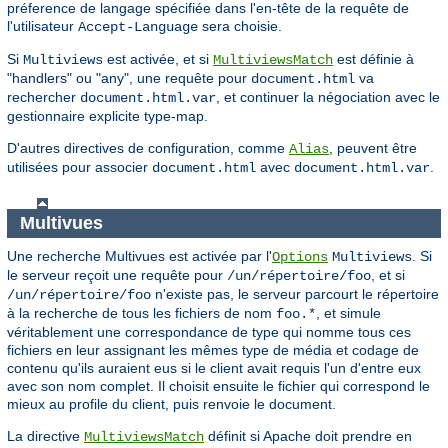
préference de langage spécifiée dans l'en-tête de la requête de
l'utilisateur
sera choisie.
Accept-Language
Si
est activée, et si
est définie à
Multiviews
MultiviewsMatch
"handlers" ou "any", une requête pour
va
document.html
rechercher
, et continuer la négociation avec le
document.html.var
gestionnaire explicite type-map.
D'autres directives de configuration, comme
, peuvent être
Alias
utilisées pour associer
avec
.
document.html
document.html.var
Multivues
Une recherche Multivues est activée par l'
. Si
Options
Multiviews
le serveur reçoit une requête pour
, et si
/un/répertoire/foo
n'existe pas, le serveur parcourt le répertoire
/un/répertoire/foo
à la recherche de tous les fichiers de nom
, et simule
foo.*
véritablement une correspondance de type qui nomme tous ces
fichiers en leur assignant les mêmes type de média et codage de
contenu qu'ils auraient eus si le client avait requis l'un d'entre eux
avec son nom complet. Il choisit ensuite le fichier qui correspond le
mieux au profile du client, puis renvoie le document.
La directive
définit si Apache doit prendre en
MultiviewsMatch