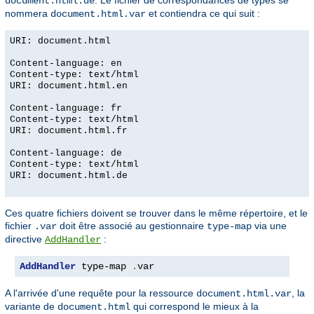
. Le fichier de correspondances de types se
document.html.de
nommera
et contiendra ce qui suit :
document.html.var
URI: document.html
Content-language: en
Content-type: text/html
URI: document.html.en
Content-language: fr
Content-type: text/html
URI: document.html.fr
Content-language: de
Content-type: text/html
URI: document.html.de
Ces quatre fichiers doivent se trouver dans le même répertoire, et le
fichier
doit être associé au gestionnaire
via une
.var
type-map
directive
:
AddHandler
AddHandler
 type-map 
.
var
A l'arrivée d'une requête pour la ressource
, la
document.html.var
variante de
qui correspond le mieux à la
document.html