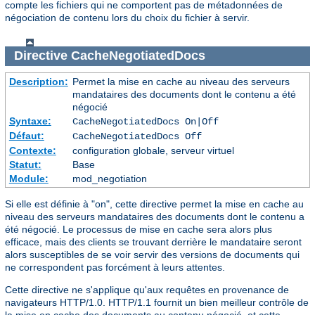
compte les fichiers qui ne comportent pas de métadonnées de
négociation de contenu lors du choix du fichier à servir.
Directive
CacheNegotiatedDocs
Description:
Permet la mise en cache au niveau des serveurs
mandataires des documents dont le contenu a été
négocié
Syntaxe:
CacheNegotiatedDocs On|Off
Défaut:
CacheNegotiatedDocs Off
Contexte:
configuration globale, serveur virtuel
Statut:
Base
Module:
mod_negotiation
Si elle est définie à "on", cette directive permet la mise en cache au
niveau des serveurs mandataires des documents dont le contenu a
été négocié. Le processus de mise en cache sera alors plus
efficace, mais des clients se trouvant derrière le mandataire seront
alors susceptibles de se voir servir des versions de documents qui
ne correspondent pas forcément à leurs attentes.
Cette directive ne s'applique qu'aux requêtes en provenance de
navigateurs HTTP/1.0. HTTP/1.1 fournit un bien meilleur contrôle de
la mise en cache des documents au contenu négocié, et cette