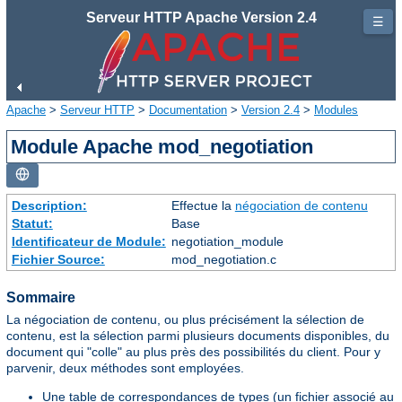
Serveur HTTP Apache Version 2.4
☰
Apache
>
Serveur HTTP
>
Documentation
>
Version 2.4
>
Modules
Module Apache mod_negotiation
Description:
Effectue la
négociation de contenu
Statut:
Base
Identificateur de Module:
negotiation_module
Fichier Source:
mod_negotiation.c
Sommaire
La négociation de contenu, ou plus précisément la sélection de
contenu, est la sélection parmi plusieurs documents disponibles, du
document qui "colle" au plus près des possibilités du client. Pour y
parvenir, deux méthodes sont employées.
Une table de correspondances de types (un fichier associé au