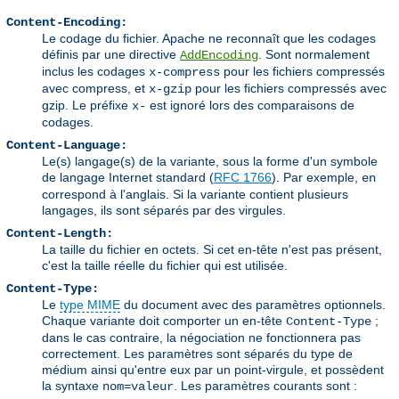
Content-Encoding:
Le codage du fichier. Apache ne reconnaît que les codages
définis par une directive
. Sont normalement
AddEncoding
inclus les codages
pour les fichiers compressés
x-compress
avec compress, et
pour les fichiers compressés avec
x-gzip
gzip. Le préfixe
est ignoré lors des comparaisons de
x-
codages.
Content-Language:
Le(s) langage(s) de la variante, sous la forme d'un symbole
de langage Internet standard (
RFC 1766
). Par exemple,
en
correspond à l'anglais. Si la variante contient plusieurs
langages, ils sont séparés par des virgules.
Content-Length:
La taille du fichier en octets. Si cet en-tête n'est pas présent,
c'est la taille réelle du fichier qui est utilisée.
Content-Type:
Le
type MIME
du document avec des paramètres optionnels.
Chaque variante doit comporter un en-tête
;
Content-Type
dans le cas contraire, la négociation ne fonctionnera pas
correctement. Les paramètres sont séparés du type de
médium ainsi qu'entre eux par un point-virgule, et possèdent
la syntaxe
. Les paramètres courants sont :
nom=valeur