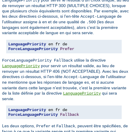
LanguagePriority
de renvoyer un résultat HTTP 300 (MULTIPLE CHOICES), lorsque
que plusieurs choix équivalents sont disponibles. Par exemple, avec
les deux directives ci-dessous, si l'en-tête
de
Accept-Language
l'utilisateur assigne à
et
une qualité de
(les deux
en
de
.500
langages sont également acceptables), alors c'est la première
variante acceptable de langue
qui sera servie.
en
LanguagePriority
ForceLanguagePriority
Prefer
utilise la directive
ForceLanguagePriority Fallback
pour servir un résultat valide, au lieu de
LanguagePriority
renvoyer un résultat HTTP 406 (NOT ACCEPTABLE). Avec les deux
directives ci-dessous, si l'en-tête
de l'utilisateur
Accept-Language
ne mentionne que les réponses de langage
, et si aucune
es
variante dans cette langue n'est trouvée, c'est la première variante
de la liste définie par la directive
qui sera
LanguagePriority
servie.
LanguagePriority
ForceLanguagePriority
Fallback
Les deux options,
et
, peuvent être spécifiées, de
Prefer
Fallback
façon à ce que la variante servie soit la première variante qui