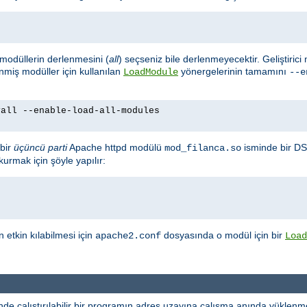
m modüllerin derlenmesini (
all
) seçseniz bile derlenmeyecektir. Geliştirici
enmiş modüller için kullanılan
yönergelerinin tamamını
LoadModule
--e
yall --enable-load-all-modules
bir
üçüncü parti
Apache httpd modülü
isminde bir DS
mod_filanca.so
urmak için şöyle yapılır:
etkin kılabilmesi için
dosyasında o modül için bir
apache2.conf
Load
e çalıştırılabilir bir programın adres uzayına çalışma anında yüklenme