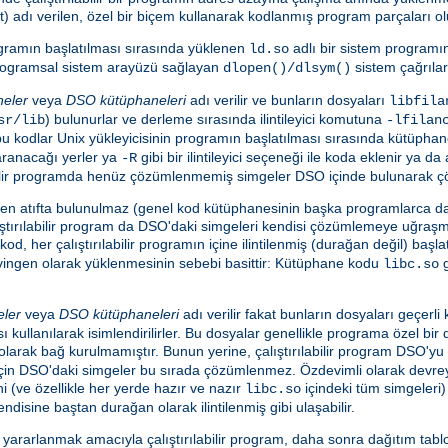
dı verilen, özel bir biçem kullanarak kodlanmış program parçaları oluş
programın başlatılması sırasında yüklenen
adlı bir sistem programı
ld.so
e programsal sistem arayüzü sağlayan
sistem çağrılar
dlopen()/dlsym()
neler
veya
DSO kütüphaneleri
adı verilir ve bunların dosyaları
libfila
) bulunurlar ve derleme sırasında ilintileyici komutuna
sr/lib
-lfilan
en bu kodlar Unix yükleyicisinin programın başlatılması sırasında kütüpha
aranacağı yerler ya
gibi bir ilintileyici seçeneği ile koda eklenir ya d
-R
ılabilir programda henüz çözümlenmemiş simgeler DSO içinde bulunarak ç
nden atıfta bulunulmaz (genel kod kütüphanesinin başka programlarca da
tırılabilir program da DSO'daki simgeleri kendisi çözümlemeye uğraş
kod, her çalıştırılabilir programın içine ilintilenmiş (durağan değil) baş
evingen olarak yüklenmesinin sebebi basittir: Kütüphane kodu
g
libc.so
eler
veya
DSO kütüphaneleri
adı verilir fakat bunların dosyaları geçerl
ı kullanılarak isimlendirilirler. Bu dosyalar genellikle programa özel bir
i olarak bağ kurulmamıştır. Bunun yerine, çalıştırılabilir program DSO'
 için DSO'daki simgeler bu sırada çözümlenmez. Özdevimli olarak devreye
ini (ve özellikle her yerde hazır ve nazır
içindeki tüm simgeleri)
libc.so
endisine baştan durağan olarak ilintilenmiş gibi ulaşabilir.
rarlanmak amacıyla çalıştırılabilir program, daha sonra dağıtım tablo