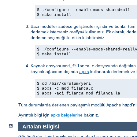
$ ./configure --enable-mods-shared=all
$ make install
Bazı modüller sadece geliştiriciler içindir ve bunlar tü
derlemek isterseniz
reallyall
kullanınız. Ek olarak, derl
derleme seçeneği ile etkin kılabilirsiniz.
$ ./configure --enable-mods-shared=reall
$ make install
Kaynak dosyası
dosyasında dağıtılan 
mod_filanca.c
kaynak ağacının dışında
kullanarak derlemek ve k
apxs
$ cd /bir/kurulum/yeri
$ apxs -c mod_filanca.c
$ apxs -aci filanca mod_filanca.la
Tüm durumlarda derlenen paylaşımlı modülü Apache httpd'nin 
Ayrıntılı bilgi için
apxs belgelerine
bakınız.
Artalan Bilgisi
Günümüzün Unix türevlerinde var olan bir mekanizma sayesind