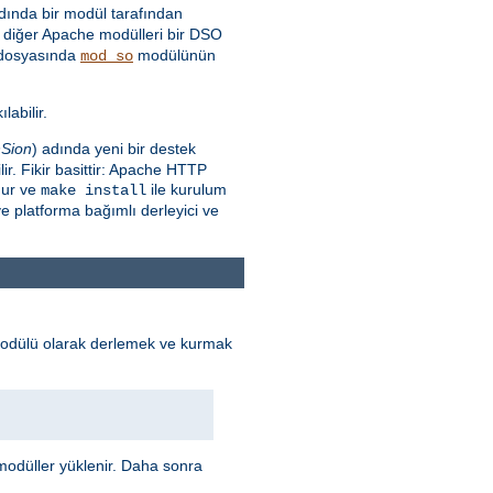
ında bir modül tarafından
diğer Apache modülleri bir DSO
dosyasında
modülünün
mod_so
labilir.
Sion
) adında yeni bir destek
r. Fikir basittir: Apache HTTP
nur ve
ile kurulum
make install
e platforma bağımlı derleyici ve
odülü olarak derlemek ve kurmak
odüller yüklenir. Daha sonra