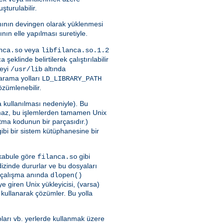
turulabilir.
nının devingen olarak yüklenmesi
ının elle yapılması suretiyle.
veya
nca.so
libfilanca.so.1.2
şeklinde belirtilerek çalıştırılabilir
ca
neyi
altında
/usr/lib
a arama yolları
LD_LIBRARY_PATH
özümlenebilir.
 kullanılması nedeniyle). Bu
maz, bu işlemlerden tamamen Unix
latma kodunun bir parçasıdır.)
ibi bir sistem kütüphanesine bir
i kabule göre
gibi
filanca.so
 dizinde dururlar ve bu dosyaları
yu çalışma anında
dlopen()
 giren Unix yükleyicisi, (varsa)
 kullanarak çözümler. Bu yolla
ları vb. yerlerde kullanmak üzere