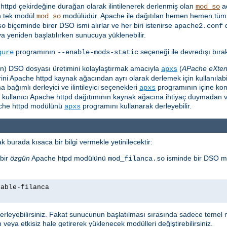
ttpd çekirdeğine durağan olarak ilintilenerek derlenmiş olan
ad
mod_so
 tek modül
modülüdür. Apache ile dağıtılan hemen hemen tüm 
mod_so
biçeminde birer DSO ismi alırlar ve her biri istenirse
so
apache2.conf
ya yeniden başlatılırken sunucuya yüklenebilir.
programının
seçeneği ile devredışı bırakı
gure
--enable-mods-static
için) DSO dosyası üretimini kolaylaştırmak amacıyla
(
APache eXten
apxs
i Apache httpd kaynak ağacından ayrı olarak derlemek için kullanılabili
ağımlı derleyici ve ilintileyici seçenekleri
programının içine ko
apxs
e kullanıcı Apache httpd dağıtımının kaynak ağacına ihtiyaç duymadan v
pache httpd modülünü
programını kullanarak derleyebilir.
apxs
 burada kısaca bir bilgi vermekle yetinilecektir:
bir
özgün
Apache htpd modülünü
isminde bir DSO m
mod_filanca.so
nable-filanca
leyebilirsiniz. Fakat sunucunun başlatılması sırasında sadece temel m
 veya etkisiz hale getirerek yüklenecek modülleri değiştirebilirsiniz.