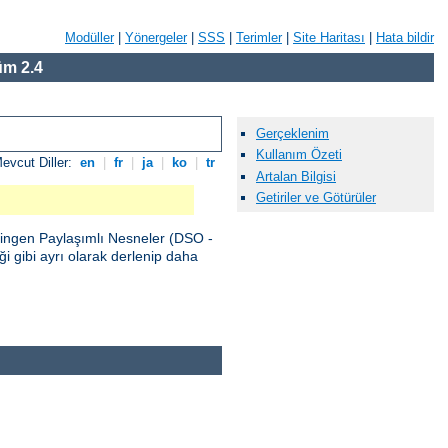
Modüller
|
Yönergeler
|
SSS
|
Terimler
|
Site Haritası
|
Hata bildir
m 2.4
Gerçeklenim
Kullanım Özeti
evcut Diller:
en
|
fr
|
ja
|
ko
|
tr
Artalan Bilgisi
Getiriler ve Götürüler
vingen Paylaşımlı Nesneler (DSO -
 gibi ayrı olarak derlenip daha