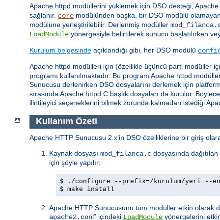
Apache httpd modüllerini yüklemek için DSO desteği, Apache h
sağlanır.
modülünden başka, bir DSO modülü olamayan
core
modülüne yerleştirilebilir. Derlenmiş modüller
mod_filanca.
yönergesiyle belirtilerek sunucu başlatılırken ve
LoadModule
Kurulum belgesinde
açıklandığı gibi, her DSO modülü
confi
Apache httpd modülleri için (özellikle üçüncü parti modüller 
programı kullanılmaktadır. Bu program Apache httpd modüllerin
Sunucusu derlenirken DSO dosyalarını derlemek için platforma b
sırasında Apache httpd C başlık dosyaları da kurulur. Böylec
ilintileyici seçeneklerini bilmek zorunda kalmadan istediği A
Kullanım Özeti
Apache HTTP Sunucusu 2.x'in DSO özelliklerine bir giriş olarak
Kaynak dosyası
dosyasında dağıtılan 
mod_filanca.c
için şöyle yapılır:
$ ./configure --prefix=/kurulum/yeri --e
$ make install
Apache HTTP Sunucusunu tüm modüller etkin olarak der
içindeki
yönergelerini etkin
apache2.conf
LoadModule