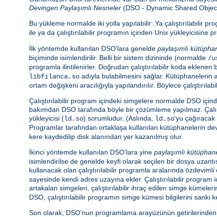
Devingen Paylaşımlı Nesneler
(DSO - Dynamic Shared Object) a
Bu yükleme normalde iki yolla yapılabilir: Ya çalıştırılabilir 
ile ya da çalıştırılabilir programın içinden Unix yükleyicisin
İlk yöntemde kullanılan DSO'lara genelde
paylaşımlı kütüpha
biçiminde isimlendirilir. Belli bir sistem dizininde (normalde
/u
programla ilintilenirler. Doğrudan çalıştırılabilir koda eklen
adıyla bulabilmesini sağlar. Kütüphanelerin 
libfilanca.so
ortam değişkeni aracılığıyla yapılandırılır. Böylece çalıştır
Çalıştırılabilir program içindeki simgelere normalde DSO içi
bakımdan DSO tarafında böyle bir çözümleme yapılmaz. Çalış
yükleyicisi (
) sorumludur. (Aslında,
'yu çağıracak 
ld.so
ld.so
Programlar tarafından ortaklaşa kullanılan kütüphanelerin d
kere kaydedilip disk alanından yer kazanılmış olur.
İkinci yöntemde kullanılan DSO'lara yine
paylaşımlı kütüphan
isimlendirilse de genelde keyfi olarak seçilen bir dosya uzantıs
kullanacak olan çalıştırılabilir programla aralarında özdeviml
sayesinde kendi adres uzayına ekler. Çalıştırılabilir program
artakalan simgeleri, çalıştırılabilir ihraç edilen simge kümeler
DSO, çalıştırılabilir programın simge kümesi bilgilerini sanki k
Son olarak, DSO'nun programlama arayüzünün getirilerinden ya