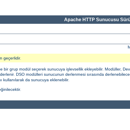
Apache HTTP Sunucusu Sürü
M
m geçerlidir.
bir grup modül seçerek sunucuya işlevsellik ekleyebilir. Modüller, De
erlenir. DSO modülleri sunucunun derlenmesi sırasında derlenebileceği
 kullanılarak da sunucuya eklenebilir.
inilecektir.