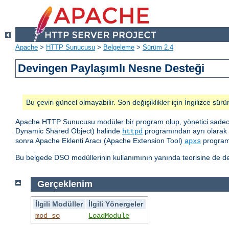
Apache
>
HTTP Sunucusu
>
Belgeleme
>
Sürüm 2.4
Devingen Paylaşımlı Nesne Desteği
Bu çeviri güncel olmayabilir. Son değişiklikler için İngilizce sürü
Apache HTTP Sunucusu modüler bir program olup, yönetici sadece 
Dynamic Shared Object) halinde
programından ayrı olarak d
httpd
sonra Apache Eklenti Aracı (Apache Extension Tool)
programı
apxs
Bu belgede DSO modüllerinin kullanımının yanında teorisine de değ
Gerçeklenim
İlgili Modüller
İlgili Yönergeler
mod_so
LoadModule