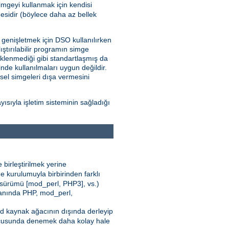
imgeyi kullanmak için kendisi
sidir (böylece daha az bellek
i genişletmek için DSO kullanılırken
ştırılabilir programın simge
klenmediği gibi standartlaşmış da
nde kullanılmaları uygun değildir.
nsel simgeleri dışa vermesini
sıyla işletim sisteminin sağladığı
 birleştirilmek yerine
e kurulumuyla birbirinden farklı
 sürümü [mod_perl, PHP3], vs.)
 yanında PHP, mod_perl,
pd kaynak ağacının dışında derleyip
cusunda denemek daha kolay hale