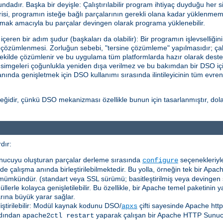
adır. Başka bir deyişle: Çalıştırılabilir program ihtiyaç duyduğu her s
i, programın isteğe bağlı parçalarının gerekli olana kadar yüklenmeme
ttırmak amacıyla bu parçalar devingen olarak programa yüklenebilir.
eren bir adım şudur (başkaları da olabilir): Bir programın işlevselliğin
in çözümlenmesi. Zorluğun sebebi, "tersine çözümleme" yapılmasıdır; çalı
ekilde çözümlenir ve bu uygulama tüm platformlarda hazır olarak deste
l simgeleri çoğunlukla yeniden dışa verilmez ve bu bakımdan bir DSO içi
a anında genişletmek için DSO kullanımı sırasında ilintileyicinin tüm evre
idir, çünkü DSO mekanizması özellikle bunun için tasarlanmıştır, dolayı
dır:
nucuyu oluşturan parçalar derleme sırasında
seçenekleriyle
configure
e çalışma anında birleştirilebilmektedir. Bu yolla, örneğin tek bir Apach
mümkündür. (standart veya SSL sürümü; basitleştirilmiş veya devingen
erle kolayca genişletilebilir. Bu özellikle, bir Apache temel paketinin
arına büyük yarar sağlar.
liştirilebilir: Modül kaynak kodunu DSO/
çifti sayesinde Apache htt
apxs
dından
yaparak çalışan bir Apache HTTP Sunu
apache2ctl restart