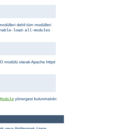
 modülleri dehil tüm modülleri
nable-load-all-modules
O modülü olarak Apache httpd
yönergesi bulunmalıdır.
Module
k veya ilintilenmek üzere