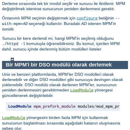
Derleme sırasında tek bir modül seçilir ve sunucu ile ilintilenir. MPM
değiştirilmek istenirse sunucunun yeniden derlenmesi gerekir.
Öntanımlı MPM seçimin değiştirmek için
betiğinin
configure
--
seçeneği kullanılır. Buradaki
AD
istenen MPM'in
with-mpm=
AD
ismidir.
Sunucu bir kere derlendi mi, hangi MPM'in seçilmiş olduğunu
komutuyla öğrenebilirsiniz. Bu komut, içerilen MPM
./httpd -l
dahil, sunucu içinde derlenmiş bütüm modülleri listeler.
Bir MPM'i bir DSO modülü olarak derlemek
Unix ve benzeri platformlarda, MPM'ler DSO modülleri olarak
derlenebilir ve diğer DSO modülleri gibi sunucuya devingen olarak
yüklenebilir. DSO modülü olarak derlenen MPM'ler, sunucunun
yeniden derlenmesini gerektirmeden
yönergesi
LoadModule
güncellenerek değiştirilebilir.
LoadModule
mpm_prefork_module
 modules
/
mod_mpm_prefor
yönergesini birden fazla MPM için kullanmak
LoadModule
sunucunun başlatılması sırasında aşağıdaki hatanın oluşmasına
sebep olur.