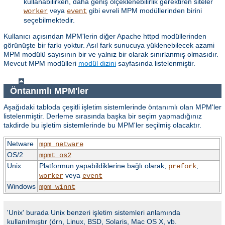
kullanabilirken, daha geniş ölçeklenebilirlik gerektiren siteler
veya
gibi evreli MPM modüllerinden birini
worker
event
seçebilmektedir.
Kullanıcı açısından MPM'lerin diğer Apache httpd modüllerinden
görünüşte bir farkı yoktur. Asıl fark sunucuya yüklenebilecek azami
MPM modülü sayısının bir ve yalnız bir olarak sınırlanmış olmasıdır.
Mevcut MPM modülleri
modül dizini
sayfasında listelenmiştir.
Öntanımlı MPM'ler
Aşağıdaki tabloda çeşitli işletim sistemlerinde öntanımlı olan MPM'ler
listelenmiştir. Derleme sırasında başka bir seçim yapmadığınız
takdirde bu işletim sistemlerinde bu MPM'ler seçilmiş olacaktır.
Netware
mpm_netware
OS/2
mpmt_os2
Unix
Platformun yapabildiklerine bağlı olarak,
,
prefork
veya
worker
event
Windows
mpm_winnt
'Unix' burada Unix benzeri işletim sistemleri anlamında
kullanılmıştır (örn, Linux, BSD, Solaris, Mac OS X, vb.