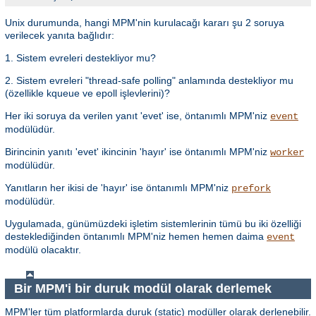
Unix durumunda, hangi MPM'nin kurulacağı kararı şu 2 soruya
verilecek yanıta bağlıdır:
1. Sistem evreleri destekliyor mu?
2. Sistem evreleri "thread-safe polling" anlamında destekliyor mu
(özellikle kqueue ve epoll işlevlerini)?
Her iki soruya da verilen yanıt 'evet' ise, öntanımlı MPM'niz
event
modülüdür.
Birincinin yanıtı 'evet' ikincinin 'hayır' ise öntanımlı MPM'niz
worker
modülüdür.
Yanıtların her ikisi de 'hayır' ise öntanımlı MPM'niz
prefork
modülüdür.
Uygulamada, günümüzdeki işletim sistemlerinin tümü bu iki özelliği
desteklediğinden öntanımlı MPM'niz hemen hemen daima
event
modülü olacaktır.
Bir MPM'i bir duruk modül olarak derlemek
MPM'ler tüm platformlarda duruk (static) modüller olarak derlenebilir.