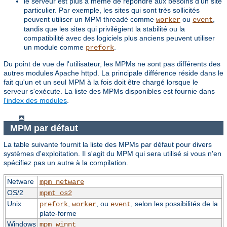
le serveur est plus à même de répondre aux besoins d'un site
particulier. Par exemple, les sites qui sont très sollicités
peuvent utiliser un MPM threadé comme
ou
,
worker
event
tandis que les sites qui privilégient la stabilité ou la
compatibilité avec des logiciels plus anciens peuvent utiliser
un module comme
.
prefork
Du point de vue de l'utilisateur, les MPMs ne sont pas différents des
autres modules Apache httpd. La principale différence réside dans le
fait qu'un et un seul MPM à la fois doit être chargé lorsque le
serveur s'exécute. La liste des MPMs disponibles est fournie dans
l'index des modules
.
MPM par défaut
La table suivante fournit la liste des MPMs par défaut pour divers
systèmes d'exploitation. Il s'agit du MPM qui sera utilisé si vous n'en
spécifiez pas un autre à la compilation.
Netware
mpm_netware
OS/2
mpmt_os2
Unix
,
, ou
, selon les possibilités de la
prefork
worker
event
plate-forme
Windows
mpm_winnt