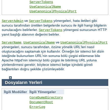
ServerTokens
UseCanonicalName
UseCanonicalPhysicalPort
ve
yönergeleri, hata iletileri gibi
ServerAdmin
ServerTokens
sunucu tarafından üretilen belgelerde sunucu ile ilgili hangi bilgilerin
sunulacağını belirlerler.
yönergesi sunucunun HTTP
ServerTokens
yanıt başlığı alanının değerini belirler.
,
ve
ServerName
UseCanonicalName
UseCanonicalPhysicalPort
yönergeleri, sunucu tarafından, özüne yönelik URL'leri nasıl
oluşturacağını saptamak için kullanılır. Örneğin bir istemci bir dizin
isteğinde bulunurken URL'nin sonuna bölü çizgisi eklemese bile
Apache httpd'nin istemciyi bölü çizgisi ile bitirilmiş URL yoluna
yönlendirmesi gerekir; böylece istemci belge içindeki göreli
bağlantıları doğru şekilde çözümleyebilir.
Dosyaların Yerleri
İlgili Modüller
İlgili Yönergeler
CoreDumpDirectory
DocumentRoot
ErrorLog