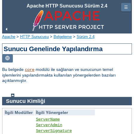
Apache HTTP Sunucusu Sürüm 2.4
☰
Apache
>
HTTP Sunucusu
>
Belgeleme
>
Sürüm 2.4
Sunucu Genelinde Yapılandırma
Bu belgede
modülü ile sağlanan ve sunucunun temel
core
işlemlerini yapılandırmakta kullanılan yönergelerden bazıları
açıklanmıştır.
Sunucu Kimliği
İlgili Modüller
İlgili Yönergeler
ServerName
ServerAdmin
ServerSignature