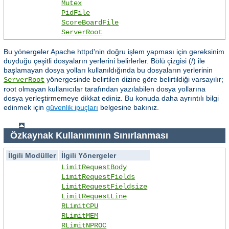
Mutex
PidFile
ScoreBoardFile
ServerRoot
Bu yönergeler Apache httpd'nin doğru işlem yapması için gereksinim
duyduğu çeşitli dosyaların yerlerini belirlerler. Bölü çizgisi (/) ile
başlamayan dosya yolları kullanıldığında bu dosyaların yerlerinin
yönergesinde belirtilen dizine göre belirtildiği varsayılır;
ServerRoot
root olmayan kullanıcılar tarafından yazılabilen dosya yollarına
dosya yerleştirmemeye dikkat ediniz. Bu konuda daha ayrıntılı bilgi
edinmek için
güvenlik ipuçları
belgesine bakınız.
Özkaynak Kullanımının Sınırlanması
İlgili Modüller
İlgili Yönergeler
LimitRequestBody
LimitRequestFields
LimitRequestFieldsize
LimitRequestLine
RLimitCPU
RLimitMEM
RLimitNPROC