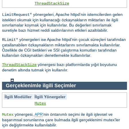
ThreadStackSize
yönergeleri, Apache httpd'nin istemcilerden gelen
LimitRequest*
istekleri okumak için kullanacağı özkaynakların miktarları ile ilgili
sınırlamalar koymak için kullanılırlar. Bu değerleri sınırlamak
suretiyle bazı hizmet reddi saldırılarının etkileri azaltılabilir.
yönergeleri ise Apache httpd'nin çocuk süreçleri tarafından
RLimit*
çatallanabilen özkaynakların miktarlarını sınırlamakta kullanılırlar.
Özellikle de CGI betikleri ve SSI çalıştırma komutları tarafından
kullanılan özkaynakları denetlemekte kullanılırlar.
yönergesi bazı platformlarda yığıt boyutunu
ThreadStackSize
denetim altında tutmak için kullanılır.
Gerçeklenimle ilgili Seçimler
İlgili Modüller
İlgili Yönergeler
Mutex
yönergesi,
APR
'nin öntanımlı seçimi ile ilgili işlevsel ve
Mutex
başarımsal sorunlarına çare bulmada ilgili gerçeklenimi mutex'ler
için değiştirmekte kullanılabilir.