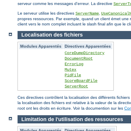
serveur comme les messages d'erreur. La directive
ServerT
Le serveur utilise les directives
,
ServerName
UseCanonical
propres ressources. Par exemple, quand un client émet une req
client vers le nom complet incluant le slash final afin que le
Localisation des fichiers
Modules Apparentés
Directives Apparentées
CoreDumpDirectory
DocumentRoot
ErrorLog
Mutex
PidFile
ScoreBoardFile
ServerRoot
Ces directives contrôlent la localisation des différents fich
la localisation des fichiers est relative à la valeur de la direct
root ont les droits en écriture. Voir la documention sur les
Con
Limitation de l'utilisation des ressources
Modules Apparentés
Directives Apparentées