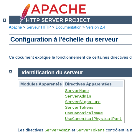
Apache
>
Serveur HTTP
>
Documentation
>
Version 2.4
Configuration à l'échelle du serveur
Ce document explique le fonctionnement de certaines directives du
Identification du serveur
Modules Apparentés
Directives Apparentées
ServerName
ServerAdmin
ServerSignature
ServerTokens
UseCanonicalName
UseCanonicalPhysicalPort
Les directives
et
contrôlent la 
ServerAdmin
ServerTokens