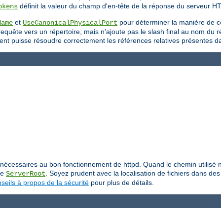
définit la valeur du champ d'en-tête de la réponse du serveur H
okens
et
pour déterminer la manière de c
Name
UseCanonicalPhysicalPort
uête vers un répertoire, mais n'ajoute pas le slash final au nom du répe
 client puisse résoudre correctement les références relatives présentes 
iers nécessaires au bon fonctionnement de httpd. Quand le chemin utilis
ive
. Soyez prudent avec la localisation de fichiers dans des 
ServerRoot
seils à propos de la sécurité
pour plus de détails.