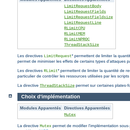
LimitRequestBody
LimitRequestFields
LimitRequestFieldsize
LimitRequestLine
RLimitCPU
RLimitMEM
RLimitNPROC
ThreadStackSize
Les directives
* permettent de limiter la quan
LimitRequest
permet de minimiser les effets de certains types d'attaques p
Les directives
* permettent de limiter la quantité de r
RLimit
particulier de contrôler les ressources utilisées par les scri
La directive
permet sur certaines plates-for
ThreadStackSize
Choix d'implémentation
Modules Apparentés
Directives Apparentées
Mutex
La directive
permet de modifier l'implémentation sous
Mutex