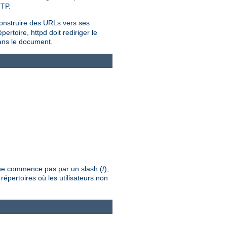
TTP.
onstruire des URLs vers ses
rtoire, httpd doit rediriger le
dans le document.
é ne commence pas par un slash (/),
répertoires où les utilisateurs non