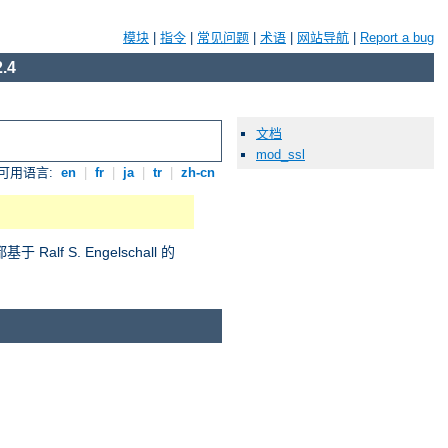
模块
|
指令
|
常见问题
|
术语
|
网站导航
|
Report a bug
.4
文档
mod_ssl
可用语言:
en
|
fr
|
ja
|
tr
|
zh-cn
S. Engelschall 的