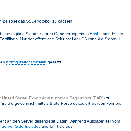
Beispiel das SSL-Protokoll zu kapseln.
lt eine digitale Signatur durch Generierung eines
Hashs
aus dem in
ertifikats. Nur der öffentliche Schlüssel der CA kann die Signatur
 den
Konfigurationsdateien
gesetzt.
 United States' Export Administration Regulations (EAR))
zu
hrt, die gewöhnlich mittels Brute-Force dekodiert werden können.
ient an den Server gesendetet Daten, während Ausgabefilter vom
h
Server-Side-Includes
und führt sie aus.