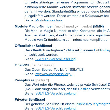
Ein selbstständiger Teil eines Programms. Ein Großteil
einkompilierte Module werden
statische Module
genannt
genannt werden. Standardmäßig eingebundene Modu
ausgeliefert werden. Diese werden als
Drittmodule
beze
Siehe:
Modulverzeichnis
Module-Magic-Number
[ˈmɔjuːl mædʒik ˈnʌmbə]
(
MMN
)
Die Module-Magic-Number ist eine Konstante, die im Ap
Apache-Strukturen, -Funktionen oder andere signifikan
Module von Drittanbietern zumindest neu kompiliert u
Öffentlicher Schlüssel
Der öffentlich verfügbare Schlüssel in einem
Public-Ke
entschlüsselt werden.
Siehe:
SSL/TLS-Verschlüsselung
OpenSSL
[ˈəupənɛsɛsˈɛl]
Das Open-Source-Toolkit für SSL/TLS
Siehe:
http://www.openssl.org/
Passphrase
[paːfreiz]
Das Wort oder die Phrase, welches private Schlüssel-Da
(De-)Codierungsschlüssel, der für
Chiffren
verwendet w
Siehe:
SSL/TLS-Verschlüsselung
Privater Schlüssel
Der geheime Schlüssel in einem
Public-Key-Kryptogra
Siehe:
SSL/TLS-Verschlüsselung