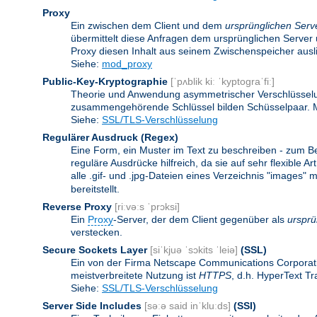
Proxy
Ein zwischen dem Client und dem
ursprünglichen Serv
übermittelt diese Anfragen dem ursprünglichen Server 
Proxy diesen Inhalt aus seinem Zwischenspeicher ausli
Siehe:
mod_proxy
Public-Key-Kryptographie
[ˈpʌblik kiː ˈkyptograˈfiː]
Theorie und Anwendung asymmetrischer Verschlüsselun
zusammengehörende Schlüssel bilden Schüsselpaar. Ma
Siehe:
SSL/TLS-Verschlüsselung
Regulärer Ausdruck
(Regex)
Eine Form, ein Muster im Text zu beschreiben - zum B
reguläre Ausdrücke hilfreich, da sie auf sehr flexibl
alle .gif- und .jpg-Dateien eines Verzeichnis "images" mi
bereitstellt.
Reverse Proxy
[riːvəːs ˈprɔksi]
Ein
Proxy
-Server, der dem Client gegenüber als
ursprü
verstecken.
Secure Sockets Layer
[siˈkjuə ˈsɔkits ˈleiə]
(SSL)
Ein von der Firma Netscape Communications Corporati
meistverbreitete Nutzung ist
HTTPS
, d.h. HyperText T
Siehe:
SSL/TLS-Verschlüsselung
Server Side Includes
[səːə said inˈkluːds]
(SSI)