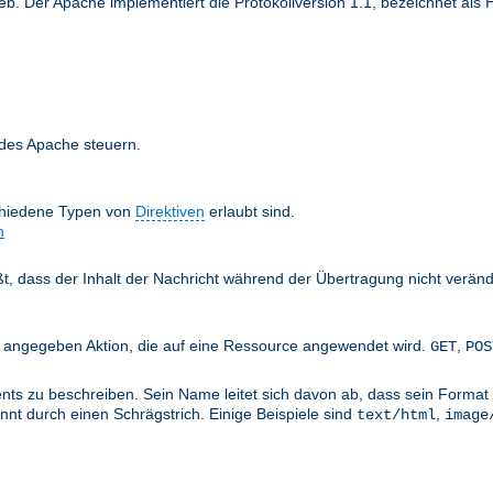
 Der Apache implementiert die Protokollversion 1.1, bezeichnet als H
 des Apache steuern.
chiedene Typen von
Direktiven
erlaubt sind.
n
äßt, dass der Inhalt der Nachricht während der Übertragung nicht verän
nts angegeben Aktion, die auf eine Ressource angewendet wird.
,
GET
POS
ts zu beschreiben. Sein Name leitet sich davon ab, dass sein Format 
nt durch einen Schrägstrich. Einige Beispiele sind
,
text/html
image