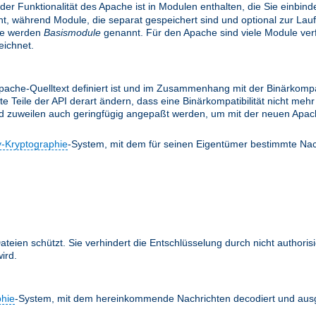
 der Funktionalität des Apache ist in Modulen enthalten, die Sie einbi
, während Module, die separat gespeichert sind und optional zur Lau
le werden
Basismodule
genannt. Für den Apache sind viele Module verfü
ichnet.
ache-Quelltext definiert ist und im Zusammenhang mit der Binärkompati
te Teile der API derart ändern, dass eine Binärkompatibilität nicht m
nd zuweilen auch geringfügig angepaßt werden, um mit der neuen Apach
y-Kryptographie
-System, mit dem für seinen Eigentümer bestimmte Nac
teien schützt. Sie verhindert die Entschlüsselung durch nicht authoris
ird.
phie
-System, mit dem hereinkommende Nachrichten decodiert und ausg