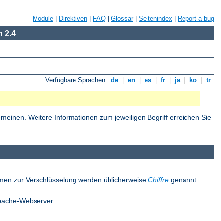
Module
|
Direktiven
|
FAQ
|
Glossar
|
Seitenindex
|
Report a bug
 2.4
Verfügbare Sprachen:
de
|
en
|
es
|
fr
|
ja
|
ko
|
tr
einen. Weitere Informationen zum jeweiligen Begriff erreichen Sie
thmen zur Verschlüsselung werden üblicherweise
Chiffre
genannt.
 Apache-Webserver.