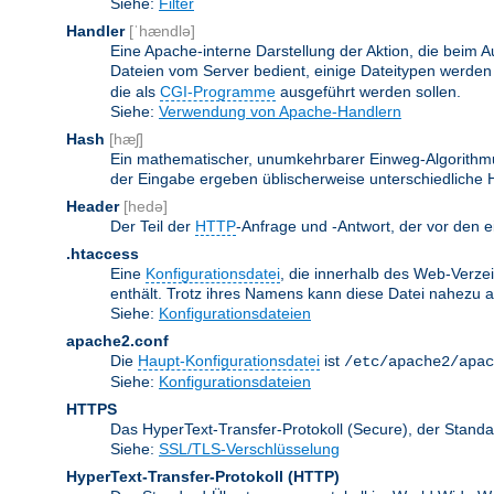
Siehe:
Filter
Handler
[ˈhændlə]
Eine Apache-interne Darstellung der Aktion, die beim A
Dateien vom Server bedient, einige Dateitypen werden
die als
CGI-Programme
ausgeführt werden sollen.
Siehe:
Verwendung von Apache-Handlern
Hash
[hæʃ]
Ein mathematischer, unumkehrbarer Einweg-Algorithmus
der Eingabe ergeben üblischerweise unterschiedliche
Header
[hedə]
Der Teil der
HTTP
-Anfrage und -Antwort, der vor den e
.htaccess
Eine
Konfigurationsdatei
, die innerhalb des Web-Verze
enthält. Trotz ihres Namens kann diese Datei nahezu alle
Siehe:
Konfigurationsdateien
apache2.conf
Die
Haupt-Konfigurationsdatei
ist
/etc/apache2/apac
Siehe:
Konfigurationsdateien
HTTPS
Das HyperText-Transfer-Protokoll (Secure), der Stan
Siehe:
SSL/TLS-Verschlüsselung
HyperText-Transfer-Protokoll
(HTTP)