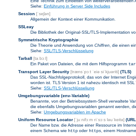
Eine Technik zum Einbetten von weiterverarbeitenden
Siehe:
Einführung in Server Side Includes
Session
[ˈseʃən]
Allgemein der Kontext einer Kommunikation.
SSLeay
Die Bibliothek der Original-SSL/TLS-Implementation vo
Symmetrische Kryptographie
Die Theorie und Anwendung von
Chiffren
, die einen e
Siehe:
SSL/TLS-Verschlüsselung
Tarball
[taːbɔːl]
Ein Paket von Dateien, die mit dem Hilfsprogramm
tar
Transport Layer Security
[trænsˈpɔːt ˈeiə siˈkjuəriti]
(TLS)
Das SSL-Nachfolgeprotokoll, das von der Internet Eng
worden ist. TLS Version 1 ist nahezu identisch mit SSL 
Siehe:
SSL/TLS-Verschlüsseliung
Umgebungsvariable
(env-Variable)
Benannte, von der Betriebssystem-Shell verwaltete Va
die ebenfalls Umgebungsvariablen genannt werden, die 
Siehe:
Umgebungsvariablen im Apache
Uniform Resource Locator
[ˈjuːnifɔːm riˈsɔːs ləuˈkeitə]
(URL
Der Name bzw. die Adresse einer Ressource im Internet
einem Schema wie
oder
, einem Hostnamen
http
https