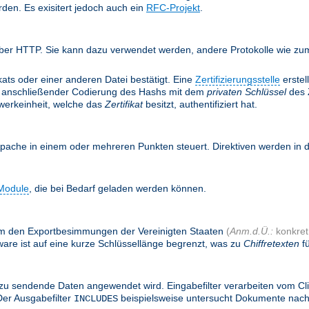
rden. Es exisitert jedoch auch ein
RFC-Projekt
.
ber HTTP. Sie kann dazu verwendet werden, andere Protokolle wie zum 
ifikats oder einer anderen Datei bestätigt. Eine
Zertifizierungsstelle
erstel
anschließender Codierung des Hashs mit dem
privaten Schlüssel
des Z
twerkeinheit, welche das
Zertifikat
besitzt, authentifiziert hat.
Apache in einem oder mehreren Punkten steuert. Direktiven werden in
Module
, die bei Bedarf geladen werden können.
, um den Exportbesimmungen der Vereinigten Staaten
(
Anm.d.Ü.:
konkret:
are ist auf eine kurze Schlüssellänge begrenzt, was zu
Chiffretexten
fü
zu sendende Daten angewendet wird. Eingabefilter verarbeiten vom Cl
Der Ausgabefilter
beispielsweise untersucht Dokumente nac
INCLUDES