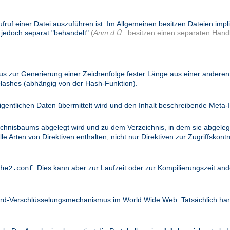
ufruf einer Datei auszuführen ist. Im Allgemeinen besitzen Dateien imp
 jedoch separat "behandelt"
(
Anm.d.Ü.:
besitzen einen separaten Handl
 zur Generierung einer Zeichenfolge fester Länge aus einer anderen 
 Hashes (abhängig von der Hash-Funktion).
igentlichen Daten übermittelt wird und den Inhalt beschreibende Meta-I
ichnisbaums abgelegt wird und zu dem Verzeichnis, in dem sie abgelegt
 Arten von Direktiven enthalten, nicht nur Direktiven zur Zugriffskontro
. Dies kann aber zur Laufzeit oder zur Kompilierungszeit and
he2.conf
dard-Verschlüsselungsmechanismus im World Wide Web. Tatsächlich ha