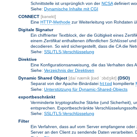
Schnittstelle ist ursprünglich von der
NCSA
definiert wo
Siehe:
Dynamische Inhalte mit CGI
CONNECT
[kənekt]
Eine
HTTP-Methode
zur Weiterleitung von Rohdaten ü
Digitale Signatur
Ein chiffrierter Textblock, der die Gültigkeit eines Zert
einem
Zertifikat
enthaltenen
öffentlichen Schlüssel
und 
decodieren. So wird sichergestellt, dass die CA die Ne
Siehe:
SSL/TLS-Verschlüsselung
Direktive
Eine Konfigurationsanweisung, die das Verhalten des 
Siehe:
Verzeichnis der Direktiven
Dynamic Shared Object
[daiˈnæmik ʃɛəd ˈɔbdʒikt]
(DSO)
Separat von der Apache-Binärdatei
kompilierte
httpd
Siehe:
Unterstützung für Dynamic-Shared-Objects
exportbeschränkt
Verminderte kryptografische Stärke (und Sicherheit)
entsprechen. Exportbeschränkte Verschlüsselungssoftw
Siehe:
SSL/TLS-Verschlüsselung
Filter
Ein Verfahren, dass auf vom Server empfangene oder 
Server an den Client zu sendende Daten verarbeiten. 