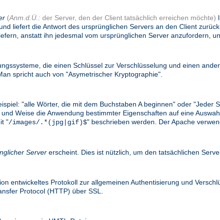
er
(
Anm.d.Ü.:
der Server, den der Client tatsächlich erreichen möchte)
l
und liefert die Antwort des ursprünglichen Servers an den Client zurü
efern, anstatt ihn jedesmal vom ursprünglichen Server anzufordern, un
gssysteme, die einen Schlüssel zur Verschlüsselung und einen ander
n spricht auch von "Asymetrischer Kryptographie".
eispiel: "alle Wörter, die mit dem Buchstaben A beginnen" oder "Jede
e Art und Weise die Anwendung bestimmter Eigenschaften auf eine Ausw
t "
" beschrieben werden. Der Apache verwend
/images/.*(jpg|gif)$
nglicher Server
erscheint. Dies ist nützlich, um den tatsächlichen Serv
on entwickeltes Protokoll zur allgemeinen Authentisierung und Versc
ransfer Protocol (HTTP) über SSL.