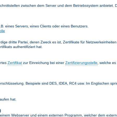
Schnittstellen zwischen dem Server und dem Betriebssystem anbietet. 
z.B. eines Servers, eines Clients oder eines Benutzers.
olle
ige dritte Partei, deren Zweck es ist, Zertifikate für Netzwerkeinheit
fikats authentifiziert hat.
ertes
Zertifikat
zur Einreichung bei einer
Zertifizierungsstelle
, welche e
erschlüsselung. Beispiele sind DES, IDEA, RC4 usw. Im Englischen spr
aufen hat.
)
schen einem Webserver und einem externen Programm, welcher dem exte