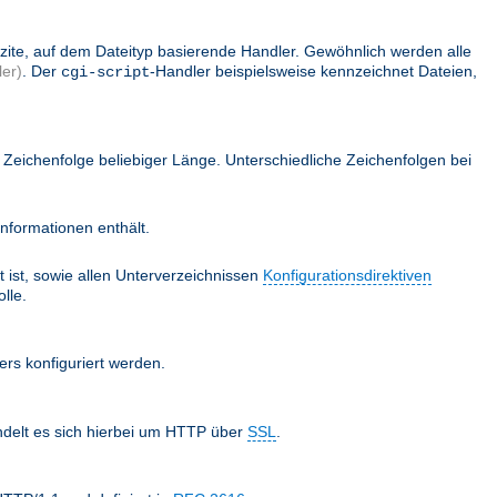
lizite, auf dem Dateityp basierende Handler. Gewöhnlich werden alle
er)
. Der
-Handler beispielsweise kennzeichnet Dateien,
cgi-script
Zeichenfolge beliebiger Länge. Unterschiedliche Zeichenfolgen bei
nformationen enthält.
 ist, sowie allen Unterverzeichnissen
Konfigurationsdirektiven
lle.
ers konfiguriert werden.
ndelt es sich hierbei um HTTP über
SSL
.