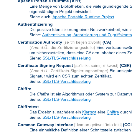
Apache Portable Runtime
(APR)
Eine Menge von Bibliotheken, die viele grundlegende 
eigenständigen Projekt entwickelt.
Siehe auch:
Apache Portable Runtime Project
Authentifizierung
Die positive Identifizierung einer Netzwerkeinheit, wie 
Siehe:
Authentisierung, Autorisierung und Zugriffskontr
Certification Authority
[səˈtifiˈkeiʃən ɔːθɔriti]
(CA)
(
Anm.d.Ü.:
die Zertifizierungsstelle)
Eine vertrauenswürd
um sicherzustellen, dass eine CA den Inhaber eines Zerti
Siehe:
SSL/TLS-Verschlüsselung
Certificate Signing Request
[səˈtifikit sainiŋ riˈkwest]
(CSR)
(
Anm.d.Ü.:
Zertifikats-Signierungsanfrage)
Ein unsigni
Signatur wird ein CSR zum echten Zertifikat.
Siehe:
SSL/TLS-Verschlüsselung
Chiffre
Die
Chiffre
ist ein Algorithmus oder System zur Datenv
Siehe:
SSL/TLS-Verschlüsselung
Chiffretext
Das Ergebnis, nachdem ein
Klartext
eine
Chiffre
durchl
Siehe:
SSL/TLS-Verschlüsselung
Common Gateway Interface
[ˈkɔmən geitwei ˈintəːfeis]
(CGI
Eine einheitliche Definition einer Schnittstelle zwi