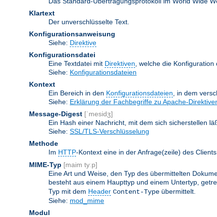
Das Standard-Übertragungsprotokoll im World Wide Web.
Klartext
Der unverschlüsselte Text.
Konfigurationsanweisung
Siehe:
Direktive
Konfigurationsdatei
Eine Textdatei mit
Direktiven
, welche die Konfiguration
Siehe:
Konfigurationsdateien
Kontext
Ein Bereich in den
Konfigurationsdateien
, in dem vers
Siehe:
Erklärung der Fachbegriffe zu Apache-Direktive
Message-Digest
[ˈmesidʒ]
Ein Hash einer Nachricht, mit dem sich sicherstellen l
Siehe:
SSL/TLS-Verschlüsselung
Methode
Im
HTTP
-Kontext eine in der Anfrage(zeile) des Clie
MIME-Typ
[maim tyːp]
Eine Art und Weise, den Typ des übermittelten Dokumen
besteht aus einem Haupttyp und einem Untertyp, getren
Typ mit dem
Header
übermittelt.
Content-Type
Siehe:
mod_mime
Modul