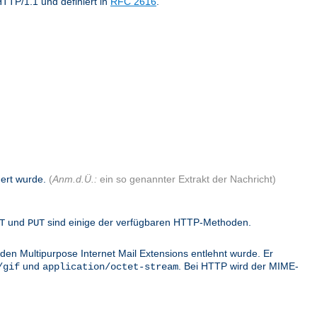
TTP/1.1 und definiert in
RFC 2616
.
dert wurde.
(
Anm.d.Ü.:
ein so genannter Extrakt der Nachricht)
und
sind einige der verfügbaren HTTP-Methoden.
T
PUT
den Multipurpose Internet Mail Extensions entlehnt wurde. Er
und
. Bei HTTP wird der MIME-
/gif
application/octet-stream