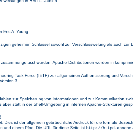
 Anweisungen in HMTL-Dateien.
n Eric A. Young
inzigen geheimen Schlüssel sowohl zur Verschlüsswelung als auch zur 
zusammengefasst wurden. Apache-Distributionen werden in komprimier
ineering Task Force (IETF) zur allgemeinen Authentisierung und Versc
Version 3.
riablen zur Speicherung von Informationen und zur Kommunikation zwi
aber statt in der Shell-Umgebung in internen Apache-Strukturen gespe
)
. Dies ist der allgemein gebräuchliche Audruck für die formale Bezei
 und einem Pfad. Die URL für diese Seite ist
http://httpd.apache