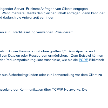
iegender Server. Er nimmt Anfragen von Clients entgegen,
ck. Wenn mehrere Clients den gleichen Inhalt abfragen, dann kann der
d dadurch die Antwortzeit verringern.
en zur Entschlüsselung verwenden. Zwei derart
r Satz mit zwei Kommata und ohne großes Q". Beim Apache sind
ahl von Dateien oder Ressourcen ermöglichen. - Zum Beispiel können
et Perl-kompatible reguläre Ausdrücke, wie sie die
PCRE
-Bibliothek
er aus Sicherheitsgründen oder zur Lastverteilung vor dem Client zu
hlüsselung der Kommunikation über TCP/IP-Netzwerke. Die