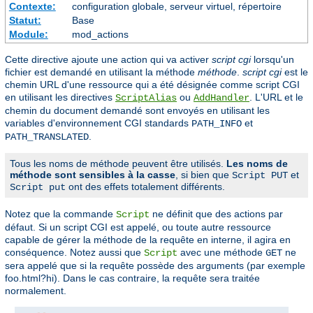
Contexte:
configuration globale, serveur virtuel, répertoire
Statut:
Base
Module:
mod_actions
Cette directive ajoute une action qui va activer
script cgi
lorsqu'un
fichier est demandé en utilisant la méthode
méthode
.
script cgi
est le
chemin URL d'une ressource qui a été désignée comme script CGI
en utilisant les directives
ou
. L'URL et le
ScriptAlias
AddHandler
chemin du document demandé sont envoyés en utilisant les
variables d'environnement CGI standards
et
PATH_INFO
.
PATH_TRANSLATED
Tous les noms de méthode peuvent être utilisés.
Les noms de
méthode sont sensibles à la casse
, si bien que
et
Script PUT
ont des effets totalement différents.
Script put
Notez que la commande
ne définit que des actions par
Script
défaut. Si un script CGI est appelé, ou toute autre ressource
capable de gérer la méthode de la requête en interne, il agira en
conséquence. Notez aussi que
avec une méthode
ne
Script
GET
sera appelé que si la requête possède des arguments (par exemple
foo.html?hi). Dans le cas contraire, la requête sera traitée
normalement.