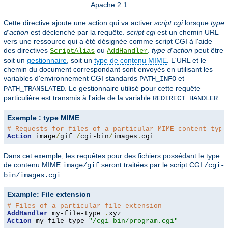
Apache 2.1
Cette directive ajoute une action qui va activer
script cgi
lorsque
type
d'action
est déclenché par la requête.
script cgi
est un chemin URL
vers une ressource qui a été désignée comme script CGI à l'aide
des directives
ou
.
type d'action
peut être
ScriptAlias
AddHandler
soit un
gestionnaire
, soit un
type de contenu MIME
. L'URL et le
chemin du document correspondant sont envoyés en utilisant les
variables d'environnement CGI standards
et
PATH_INFO
. Le gestionnaire utilisé pour cette requête
PATH_TRANSLATED
particulière est transmis à l'aide de la variable
.
REDIRECT_HANDLER
Exemple : type MIME
# Requests for files of a particular MIME content type
Action
 image
/
gif 
/
cgi-bin
/
images
.
cgi
Dans cet exemple, les requêtes pour des fichiers possédant le type
de contenu MIME
seront traitées par le script CGI
image/gif
/cgi-
.
bin/images.cgi
Example: File extension
# Files of a particular file extension
AddHandler
 my-file-type 
.
Action
 my-file-type 
"/cgi-bin/program.cgi"