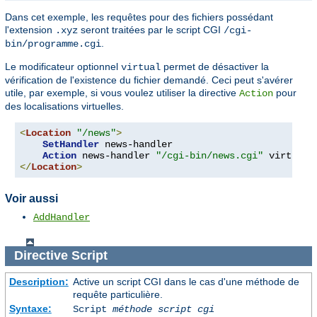
Dans cet exemple, les requêtes pour des fichiers possédant
l'extension
seront traitées par le script CGI
.xyz
/cgi-
.
bin/programme.cgi
Le modificateur optionnel
permet de désactiver la
virtual
vérification de l'existence du fichier demandé. Ceci peut s'avérer
utile, par exemple, si vous voulez utiliser la directive
pour
Action
des localisations virtuelles.
<
Location
"/news"
>
SetHandler
 news-handler

Action
 news-handler 
"/cgi-bin/news.cgi"
</
Location
>
Voir aussi
AddHandler
Directive
Script
Description:
Active un script CGI dans le cas d'une méthode de
requête particulière.
Syntaxe:
Script
méthode
script cgi