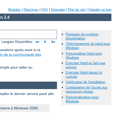
Modules
|
Directives
|
FAQ
|
Glossaire
|
Plan du site
|
Signaler un bug
n 2.4
Prérequis du système
d'exploitation
Langues Disponibles:
en
|
fr
|
ko
Téléchargement de httpd pour
Windows
estions après avoir lu la
Personnaliser httpd pour
sion de la communauté des
Windows
Exécuter httpd en tant que
service
xemple pour aider au
Exécuter httpd depuis la
console
Vérification de l'installation
Configuration de l'accès aux
ressources réseau
aller le dernier service pack afin
Personnalisation sous
Windows
érieure à Windows 2000.