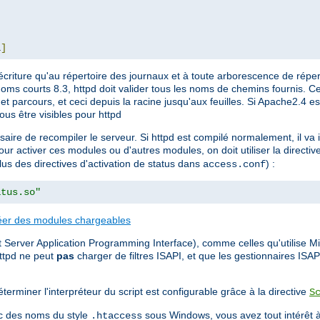
L
]
écriture qu'au répertoire des journaux et à toute arborescence de réper
noms courts 8.3, httpd doit valider tous les noms de chemins fournis. Ce
e et parcours, et ceci depuis la racine jusqu'aux feuilles. Si Apache2.4 es
ous être visibles pour httpd
ssaire de recompiler le serveur. Si httpd est compilé normalement, il v
our activer ces modules ou d'autres modules, on doit utiliser la directiv
plus des directives d'activation de status dans
) :
access.conf
atus.so"
éer des modules chargeables
 Server Application Programming Interface), comme celles qu'utilise Mic
ttpd ne peut
pas
charger de filtres ISAPI, et que les gestionnaires ISA
terminer l'interpréteur du script est configurable grâce à la directive
S
vec des noms du style
sous Windows, vous avez tout intérêt à
.htaccess