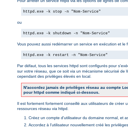
Pour arrêter un service httpd via les options de lignes de com
httpd.exe -k stop -n "Nom-Service"
ou
httpd.exe -k shutdown -n "Nom-Service"
Vous pouvez aussi redémarrer un service en exécution et le forc
httpd.exe -k restart -n "Nom-Service"
Par défaut, tous les services httpd sont configurés pour s'exé
sur votre réseau, que ce soit via un mécanisme sécurisé de
cependant des privilèges élevés en local.
N'accordez jamais de privilèges réseau au compte
Lo
pour httpd comme indiqué ci-dessous.
Il est fortement fortement conseillé aux utilisateurs de crée
ressources réseau via httpd.
Créez un compte d'utilisateur du domaine normal, et a
Accordez à l'utilisateur nouvellement créé les privilège