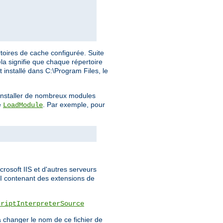
toires de cache configurée. Suite
la signifie que chaque répertoire
t installé dans C:\Program Files, le
a installer de nombreux modules
e
. Par exemple, pour
LoadModule
rosoft IIS et d'autres serveurs
PI contenant des extensions de
criptInterpreterSource
 changer le nom de ce fichier de