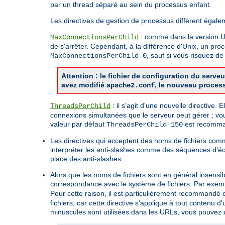
par un thread séparé au sein du processus enfant.
Les directives de gestion de processus diffèrent égale
: comme dans la version Uni
MaxConnectionsPerChild
de s'arrêter. Cependant, à la différence d'Unix, un pro
, sauf si vous risquez 
MaxConnectionsPerChild 0
Attention : le fichier de configuration du ser
avez modifié
, le nouveau proces
apache2.conf
: il s'agit d'une nouvelle directive.
ThreadsPerChild
connexions simultanées que le serveur peut gérer ; vo
valeur par défaut
est recomman
ThreadsPerChild 150
Les directives qui acceptent des noms de fichiers co
interpréter les anti-slashes comme des séquences d'é
place des anti-slashes.
Alors que les noms de fichiers sont en général insensi
correspondance avec le système de fichiers. Par exemp
Pour cette raison, il est particulièrement recommandé d'
fichiers, car cette directive s'applique à tout contenu
minuscules sont utilisées dans les URLs, vous pouvez ut