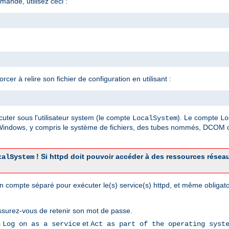
mande, utilisez ceci :
er à relire son fichier de configuration en utilisant :
cuter sous l'utilisateur system (le compte
). Le compte
LocalSystem
Lo
 Windows, y compris le système de fichiers, des tubes nommés, DCOM o
! Si httpd doit pouvoir accéder à des ressources résea
calSystem
r un compte séparé pour exécuter le(s) service(s) httpd, et même obliga
ssurez-vous de retenir son mot de passe.
s
et
Log on as a service
Act as part of the operating syst