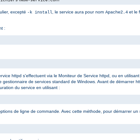
fichiers\Nom-service.conf"
ulier, excepté
, le service aura pour nom
et le 
-k install
Apache2.4
t :
rvice httpd s'effectuent via le Moniteur de Service httpd, ou en utilis
le gestionnaire de services standard de Windows. Avant de démarrer ht
ration du service en utilisant :
 options de ligne de commande. Avec cette méthode, pour démarrer un se