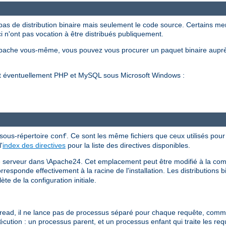
pas de distribution binaire mais seulement le code source. Certains m
ci n'ont pas vocation à être distribués publiquement.
Apache vous-même, vous pouvez vous procurer un paquet binaire auprè
et éventuellement PHP et MySQL sous Microsoft Windows :
 sous-répertoire
. Ce sont les même fichiers que ceux utilisés pour 
conf
'
index des directives
pour la liste des directives disponibles.
 le serveur dans \Apache24. Cet emplacement peut être modifié à la comp
esponde effectivement à la racine de l'installation. Les distributions b
te de la configuration initiale.
d, il ne lance pas de processus séparé pour chaque requête, comme h
xécution : un processus parent, et un processus enfant qui traite les re