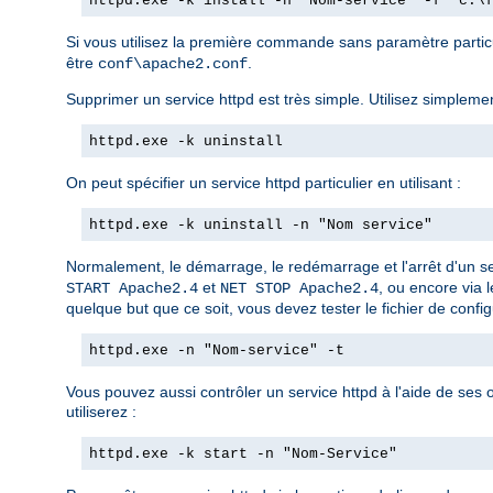
httpd.exe -k install -n "Nom-service" -f "c:\
Si vous utilisez la première commande sans paramètre partic
être
.
conf\apache2.conf
Supprimer un service httpd est très simple. Utilisez simplemen
httpd.exe -k uninstall
On peut spécifier un service httpd particulier en utilisant :
httpd.exe -k uninstall -n "Nom service"
Normalement, le démarrage, le redémarrage et l'arrêt d'un se
et
, ou encore via 
START Apache2.4
NET STOP Apache2.4
quelque but que ce soit, vous devez tester le fichier de configu
httpd.exe -n "Nom-service" -t
Vous pouvez aussi contrôler un service httpd à l'aide de ses
utiliserez :
httpd.exe -k start -n "Nom-Service"