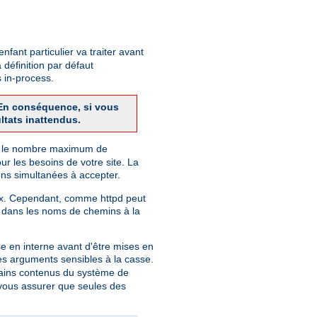
fant particulier va traiter avant
 définition par défaut
 in-process.
. En conséquence, si vous
ltats inattendus.
finit le nombre maximum de
r les besoins de votre site. La
ns simultanées à accepter.
nix. Cependant, comme httpd peut
 dans les noms de chemins à la
e en interne avant d'être mises en
des arguments sensibles à la casse.
rtains contenus du système de
r vous assurer que seules des