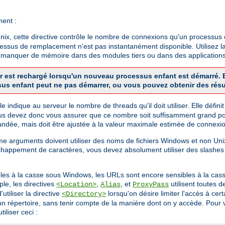
ment :
x, cette directive contrôle le nombre de connexions qu'un processus en
cessus de remplacement n'est pas instantanément disponible. Utilisez la
de manquer de mémoire dans des modules tiers ou dans des applications
veur est rechargé lorsqu'un nouveau processus enfant est démarré
sus enfant peut ne pas démarrer, ou vous pouvez obtenir des résu
 Elle indique au serveur le nombre de threads qu'il doit utiliser. Elle dé
us devez donc vous assurer que ce nombre soit suffisamment grand pou
dée, mais doit être ajustée à la valeur maximale estimée de connexio
mme arguments doivent utiliser des noms de fichiers Windows et non U
chappement de caractères, vous devez absolument utiliser des slashes
bles à la casse sous Windows, les URLs sont encore sensibles à la cass
le, les directives
,
, et
utilisent toutes 
<Location>
Alias
ProxyPass
utiliser la directive
lorsqu'on désire limiter l'accès à ce
<Directory>
 d'un répertoire, sans tenir compte de la manière dont on y accède. Pou
iliser ceci :