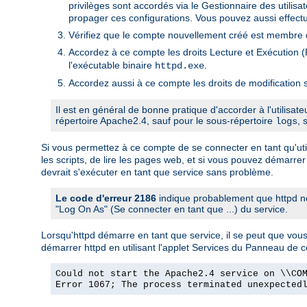
privilèges sont accordés via le Gestionnaire des utili
propager ces configurations. Vous pouvez aussi effectu
Vérifiez que le compte nouvellement créé est membre d
Accordez à ce compte les droits Lecture et Exécution (R
l'exécutable binaire
.
httpd.exe
Accordez aussi à ce compte les droits de modification s
Il est en général de bonne pratique d'accorder à l'utilisat
répertoire Apache2.4, sauf pour le sous-répertoire
, 
logs
Si vous permettez à ce compte de se connecter en tant qu'utili
les scripts, de lire les pages web, et si vous pouvez démarrer
devrait s'exécuter en tant que service sans problème.
Le code d'erreur 2186
indique probablement que httpd ne
"Log On As" (Se connecter en tant que ...) du service.
Lorsqu'httpd démarre en tant que service, il se peut que vo
démarrer httpd en utilisant l'applet Services du Panneau de 
Could not start the Apache2.4 service on \\CO
Error 1067; The process terminated unexpected