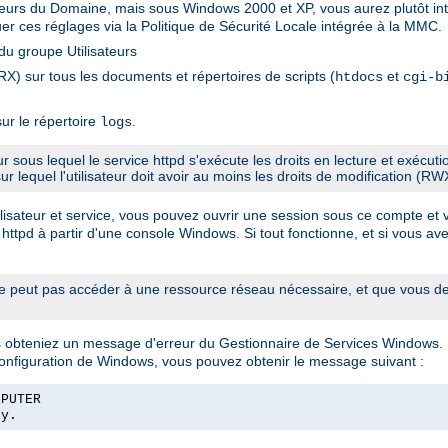
sateurs du Domaine, mais sous Windows 2000 et XP, vous aurez plutôt int
er ces réglages via la Politique de Sécurité Locale intégrée à la MMC.
u groupe Utilisateurs
X) sur tous les documents et répertoires de scripts (
et
htdocs
cgi-b
ur le répertoire
.
logs
eur sous lequel le service httpd s'exécute les droits en lecture et exécut
sur lequel l'utilisateur doit avoir au moins les droits de modification (RW
sateur et service, vous pouvez ouvrir une session sous ce compte et véri
 httpd à partir d'une console Windows. Si tout fonctionne, et si vous ave
 peut pas accéder à une ressource réseau nécessaire, et que vous dev
us obteniez un message d'erreur du Gestionnaire de Services Windows.
configuration de Windows, vous pouvez obtenir le message suivant :
MPUTER
ly.