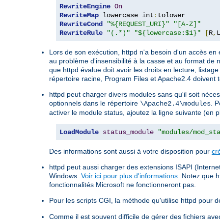
RewriteEngine
On
RewriteMap
 lowercase int
:
RewriteCond
"%{REQUEST_URI}"
"[A-Z]"
RewriteRule
"(.*)"
"${lowercase:$1}"
[
R
,
Lors de son exécution, httpd n'a besoin d'un accès en 
au problème d'insensibilité à la casse et au format de 
que httpd évalue doit avoir les droits en lecture, listag
répertoire racine, Program Files et Apache2.4 doivent t
httpd peut charger divers modules sans qu'il soit néce
optionnels dans le répertoire
. P
\Apache2.4\modules
activer le module status, ajoutez la ligne suivante (en 
LoadModule
status_module
"modules/mod_st
Des informations sont aussi à votre disposition pour
cr
httpd peut aussi charger des extensions ISAPI (Internet
Windows.
Voir ici pour plus d'informations
. Notez que h
fonctionnalités Microsoft ne fonctionneront pas.
Pour les scripts CGI, la méthode qu'utilise httpd pour dé
Comme il est souvent difficile de gérer des fichiers a