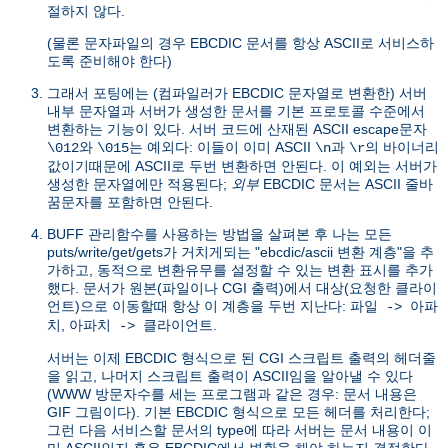
절하지 않다.
(물론 문자파일의 경우 EBCDIC 문서를 항상 ASCII로 서비스하
도록 준비해야 한다)
그래서 포팅에는 (컴파일러가 EBCDIC 문자열로 변환한) 서버
내부 문자열과 서버가 생성한 문서를 기본 프로토콜 수준에서
변환하는 기능이 있다. 서버 코드에 산재된 ASCII escape문자
와
는 예외다: 이들이 이미 ASCII
과
의 바이너리
\012
\015
\n
\r
값이기때문에 ASCII로 두번 변환하면 안된다. 이 예외는 서버가
생성한 문자열에만 적용된다;
외부
EBCDIC 문서는 ASCII 줄바
꿈문자를 포함하면 안된다.
BUFF 관리함수를 사용하는 방법을 살펴본 후 나는 모든
puts/write/get/gets가 거치게되는 "ebcdic/ascii 변환 계층"을 추
가하고, 동적으로 변환유무를 설정할 수 있는 변환 표시를 추가
했다. 문서가 원본(파일이나 CGI 출력)에서 대상(요청한 클라이
언트)으로 이동할때 항상 이 계층을 두번 지난다:
파일 -> 아파
,
.
치
아파치 -> 클라이언트
서버는 이제 EBCDIC 형식으로 된 CGI 스크립트 출력의 헤더줄
을 읽고, 나머지 스크립트 출력이 ASCII임을 알아낼 수 있다
(WWW 방문자수를 세는 프로그램과 같은 경우: 문서 내용은
GIF 그림이다). 기본 EBCDIC 형식으로 모든 헤더를 처리한다;
그런 다음 서비스할 문서의 type에 따라 서버는 문서 내용이 이
미 ASCII인지 혹은 EBCDIC에서 변환을 해야 하는지 결정한다.