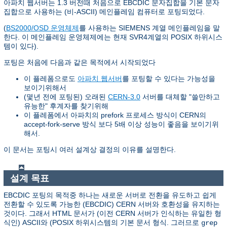
아파치 웹서버는 1.3 버전때 처음으로 EBCDIC 문자집합을 기본 문자
집합으로 사용하는 (비-ASCII) 메인플레임 컴퓨터로 포팅되었다.
(
BS2000/OSD 운영체제
를 사용하는 SIEMENS 계열 메인플레임을 말
한다. 이 메인플레임 운영체제에는 현재 SVR4계열의 POSIX 하위시스
템이 있다).
포팅은 처음에 다음과 같은 목적에서 시작되었다
이 플레폼으로도
아파치 웹서버
를 포팅할 수 있다는 가능성을
보이기위해서
(몇년 전에 포팅된) 오래된
CERN-3.0
서버를 대체할 "쓸만하고
유능한" 후계자를 찾기위해
이 플레폼에서 아파치의 prefork 프로세스 방식이 CERN의
accept-fork-serve 방식 보다 5배 이상 성능이 좋음을 보이기위
해서.
이 문서는 포팅시 여러 설계상 결정의 이유를 설명한다.
설계 목표
EBCDIC 포팅의 목적중 하나는 새로운 서버로 전환을 유도하고 쉽게
전환할 수 있도록 가능한 (EBCDIC) CERN 서버와 호환성을 유지하는
것이다. 그래서 HTML 문서가 (이전 CERN 서버가 인식하는 유일한 형
식인) ASCII와 (POSIX 하위시스템의 기본 문서 형식. 그러므로
grep