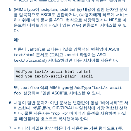
(MIME type이 text/plain, text/html
등
) 내용이 일반 문자인 문서
를 암묵적으로 ASCII로 변환하거나, (사용자에게 빠르게 서비스
하기위해 미리 문서를 ASCII 형식으로 저장하였거나 NFS로 마
운트한 디렉토리에 파일이 있는 경우) 변환없이 서비스할 수 있
다.
예:
이름이
로 끝나는 파일을 암묵적인 변환없이 ASCII
.ahtml
문서로 (그리고
확장자는 ASCII
text/html
.ascii
으로) 서비스하려면 다음 지시어를 사용한다:
text/plain
AddType text/x-ascii-html .ahtml
AddType text/x-ascii-plain .ascii
또,
식의 MIME type을
"
text/foo
AddType
text/x-ascii-
" 설정하여 "일반 ASCII"로 서비스할 수 있다.
foo
내용이 일반 문자가 아닌 문서는 변환없이 항상 "바이너리"로 서
비스한다.
예를 들어
, GIF/ZIP/AU 파일형식에 가장 적합한 선택
이다. 물론 사용자는 "
" 바이너리 옵션을 사용하여 파일
rcp -b
을 메인플레임 호스트로 복사했어야 한다.
서버파싱 파일은 항상 컴퓨터가 사용하는 기본 형식으로 (
즉
,