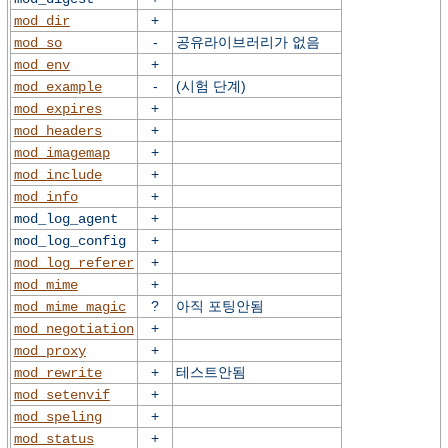
+
mod_dir
-
공유라이브러리가 없음
mod_so
+
mod_env
-
(시험 단계)
mod_example
+
mod_expires
+
mod_headers
+
mod_imagemap
+
mod_include
+
mod_info
+
mod_log_agent
+
mod_log_config
+
mod_log_referer
+
mod_mime
?
아직 포팅안됨
mod_mime_magic
+
mod_negotiation
+
mod_proxy
+
테스트안됨
mod_rewrite
+
mod_setenvif
+
mod_speling
+
mod_status