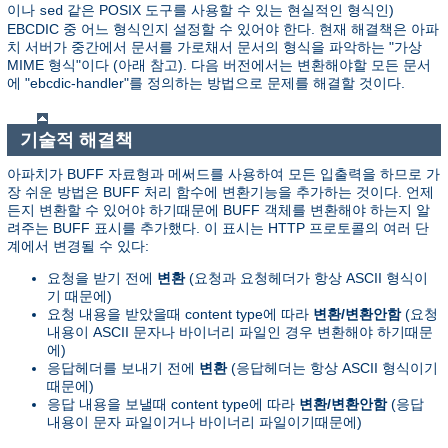
이나
같은 POSIX 도구를 사용할 수 있는 현실적인 형식인)
sed
EBCDIC 중 어느 형식인지 설정할 수 있어야 한다. 현재 해결책은 아파
치 서버가 중간에서 문서를 가로채서 문서의 형식을 파악하는 "가상
MIME 형식"이다 (아래 참고). 다음 버전에서는 변환해야할 모든 문서
에 "ebcdic-handler"를 정의하는 방법으로 문제를 해결할 것이다.
기술적 해결책
아파치가 BUFF 자료형과 메써드를 사용하여 모든 입출력을 하므로 가
장 쉬운 방법은 BUFF 처리 함수에 변환기능을 추가하는 것이다. 언제
든지 변환할 수 있어야 하기때문에 BUFF 객체를 변환해야 하는지 알
려주는 BUFF 표시를 추가했다. 이 표시는 HTTP 프로토콜의 여러 단
계에서 변경될 수 있다:
요청을 받기 전에
변환
(요청과 요청헤더가 항상 ASCII 형식이
기 때문에)
요청 내용을 받았을때 content type에 따라
변환/변환안함
(요청
내용이 ASCII 문자나 바이너리 파일인 경우 변환해야 하기때문
에)
응답헤더를 보내기 전에
변환
(응답헤더는 항상 ASCII 형식이기
때문에)
응답 내용을 보낼때 content type에 따라
변환/변환안함
(응답
내용이 문자 파일이거나 바이너리 파일이기때문에)