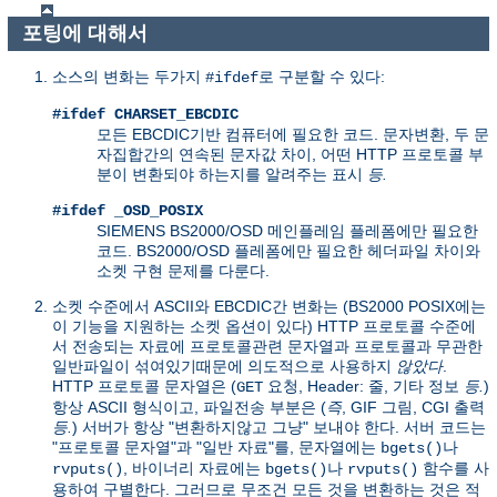
포팅에 대해서
소스의 변화는 두가지
로 구분할 수 있다:
#ifdef
#ifdef CHARSET_EBCDIC
모든 EBCDIC기반 컴퓨터에 필요한 코드. 문자변환, 두 문
자집합간의 연속된 문자값 차이, 어떤 HTTP 프로토콜 부
분이 변환되야 하는지를 알려주는 표시
등.
#ifdef _OSD_POSIX
SIEMENS BS2000/OSD 메인플레임 플레폼에만 필요한
코드. BS2000/OSD 플레폼에만 필요한 헤더파일 차이와
소켓 구현 문제를 다룬다.
소켓 수준에서 ASCII와 EBCDIC간 변화는 (BS2000 POSIX에는
이 기능을 지원하는 소켓 옵션이 있다) HTTP 프로토콜 수준에
서 전송되는 자료에 프로토콜관련 문자열과 프로토콜과 무관한
일반파일이 섞여있기때문에 의도적으로 사용하지
않았다
.
HTTP 프로토콜 문자열은 (
요청, Header: 줄, 기타 정보
등.
)
GET
항상 ASCII 형식이고, 파일전송 부분은 (
즉
, GIF 그림, CGI 출력
등.
) 서버가 항상 "변환하지않고 그냥" 보내야 한다. 서버 코드는
"프로토콜 문자열"과 "일반 자료"를, 문자열에는
나
bgets()
, 바이너리 자료에는
나
함수를 사
rvputs()
bgets()
rvputs()
용하여 구별한다. 그러므로 무조건 모든 것을 변환하는 것은 적