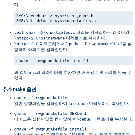
다:
SYS:\genchars > sys:\test_char.h
SYS:\dftables > sys:\chartables.c
와
파일을 컴파일하는 컴퓨터의
test_char.h
chartables.c
디렉토리로 복사한다.
\httpd-2.0\os\netware
디렉토리에서 "
"을 실
\httpd-2.0
gmake -f nwgnumakefile
행하여 아파치를 컴파일한다.
gmake -f nwgnumakefile install
과 같이 install 파라미터를 추가하면 배포용 디렉토리를 만들 수
있다.
추가 make 옵션
gmake -f nwgnumakefile
일반 실행파일을 컴파일하여
디렉토리로 복사한다.
\release
gmake -f nwgnumakefile DEBUG=1
디버그용 실행파일을 컴파일하여
디렉토리로 복사한다.
\debug
gmake -f nwgnumakefile install
디렉토리에 실행파일, 문서, 추가 지원파일을
\dist\Apache2