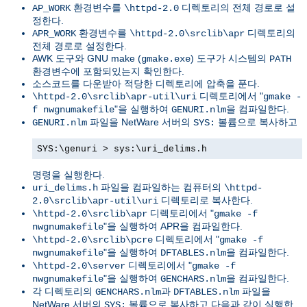
환경변수를
디렉토리의 전체 경로로 설
AP_WORK
\httpd-2.0
정한다.
환경변수를
디렉토리의
APR_WORK
\httpd-2.0\srclib\apr
전체 경로로 설정한다.
AWK 도구와 GNU make (
) 도구가 시스템의
gmake.exe
PATH
환경변수에 포함되있는지 확인한다.
소스코드를 다운받아 적당한 디렉토리에 압축을 푼다.
디렉토리에서 "
\httpd-2.0\srclib\apr-util\uri
gmake -
"을 실행하여
을 컴파일한다.
f nwgnumakefile
GENURI.nlm
파일을 NetWare 서버의
볼륨으로 복사하고
GENURI.nlm
SYS:
SYS:\genuri > sys:\uri_delims.h
명령을 실행한다.
파일을 컴파일하는 컴퓨터의
uri_delims.h
\httpd-
디렉토리로 복사한다.
2.0\srclib\apr-util\uri
디렉토리에서 "
\httpd-2.0\srclib\apr
gmake -f
"을 실행하여 APR을 컴파일한다.
nwgnumakefile
디렉토리에서 "
\httpd-2.0\srclib\pcre
gmake -f
"을 실행하여
을 컴파일한다.
nwgnumakefile
DFTABLES.nlm
디렉토리에서 "
\httpd-2.0\server
gmake -f
"을 실행하여
을 컴파일한다.
nwgnumakefile
GENCHARS.nlm
각 디렉토리의
과
파일을
GENCHARS.nlm
DFTABLES.nlm
NetWare 서버의
볼륨으로 복사하고 다음과 같이 실행한
SYS: