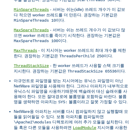
- 서버는 쉬는(idle) 쓰레드 개수가 이 값보
MinSpareThreads
다 적으면 worker 쓰레드를 더 만든다. 권장하는 기본값은
이다.
MinSpareThreads 10
- 서버는 쉬는 쓰레드 개수가 이 값보다 많
MaxSpareThreads
으면 worker 쓰레드를 죽이기 시작한다. 권장하는 기본값은
이다.
MaxSpareThreads 100
- 이 지시어는 worker 쓰레드의 최대 개수를 제한
MaxThreads
한다. 권장하는 기본값은
이다.
ThreadsPerChild 250
- 한 worker 쓰레드가 사용할 스택 크기를
ThreadStackSize
지시한다. 권장하는 기본값은
이다.
ThreadStackSize 65536
아규먼트로 파일명을 받는 지시어에는 유닉스 파일명이 아닌
NetWare 파일명을 사용해야 한다. 그러나 아파치가 내부적으로
유닉스식 파일명을 사용하기때문에 백슬래쉬 대신 슬래쉬를 사
용해야 한다. 모든 절대경로에 볼륨명을 포함하길 바란다. 볼륨
명을 생략하면 아파치는
볼륨이라고 잘못 가정할 수 있다.
SYS:
NetWare용 아파치는 서버를 다시 컴파일하지 않고 실행할때 모
듈을 읽어들일 수 있다. 보통 아파치를 컴파일하면
디렉토리에 여러 추가 모듈을 설치한다. 이
\Apache2\modules
들 혹은 다른 모듈을 사용하려면
지시어를 사용한
LoadModule