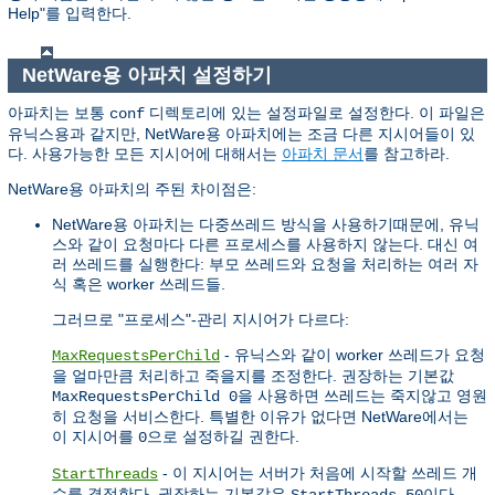
Help"를 입력한다.
NetWare용 아파치 설정하기
아파치는 보통
디렉토리에 있는 설정파일로 설정한다. 이 파일은
conf
유닉스용과 같지만, NetWare용 아파치에는 조금 다른 지시어들이 있
다. 사용가능한 모든 지시어에 대해서는
아파치 문서
를 참고하라.
NetWare용 아파치의 주된 차이점은:
NetWare용 아파치는 다중쓰레드 방식을 사용하기때문에, 유닉
스와 같이 요청마다 다른 프로세스를 사용하지 않는다. 대신 여
러 쓰레드를 실행한다: 부모 쓰레드와 요청을 처리하는 여러 자
식 혹은 worker 쓰레드들.
그러므로 "프로세스"-관리 지시어가 다르다:
- 유닉스와 같이 worker 쓰레드가 요청
MaxRequestsPerChild
을 얼마만큼 처리하고 죽을지를 조정한다. 권장하는 기본값
을 사용하면 쓰레드는 죽지않고 영원
MaxRequestsPerChild 0
히 요청을 서비스한다. 특별한 이유가 없다면 NetWare에서는
이 지시어를
으로 설정하길 권한다.
0
- 이 지시어는 서버가 처음에 시작할 쓰레드 개
StartThreads
수를 결정한다. 권장하는 기본값은
이다.
StartThreads 50