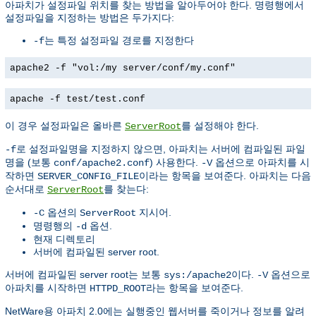
아파치가 설정파일 위치를 찾는 방법을 알아두어야 한다. 명령행에서
설정파일을 지정하는 방법은 두가지다:
는 특정 설정파일 경로를 지정한다
-f
apache2 -f "vol:/my server/conf/my.conf"
apache -f test/test.conf
이 경우 설정파일은 올바른
를 설정해야 한다.
ServerRoot
로 설정파일명을 지정하지 않으면, 아파치는 서버에 컴파일된 파일
-f
명을 (보통
) 사용한다.
옵션으로 아파치를 시
conf/apache2.conf
-V
작하면
이라는 항목을 보여준다. 아파치는 다음
SERVER_CONFIG_FILE
순서대로
를 찾는다:
ServerRoot
옵션의
지시어.
-C
ServerRoot
명령행의
옵션.
-d
현재 디렉토리
서버에 컴파일된 server root.
서버에 컴파일된 server root는 보통
이다.
옵션으로
sys:/apache2
-V
아파치를 시작하면
라는 항목을 보여준다.
HTTPD_ROOT
NetWare용 아파치 2.0에는 실행중인 웹서버를 죽이거나 정보를 알려