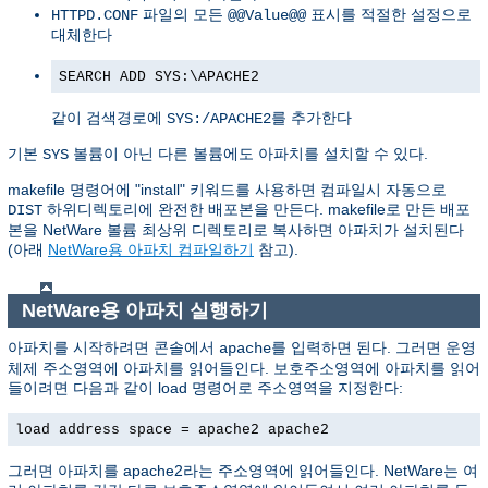
파일의 모든
표시를 적절한 설정으로
HTTPD.CONF
@@Value@@
대체한다
SEARCH ADD SYS:\APACHE2
같이 검색경로에
를 추가한다
SYS:/APACHE2
기본
볼륨이 아닌 다른 볼륨에도 아파치를 설치할 수 있다.
SYS
makefile 명령어에 "install" 키워드를 사용하면 컴파일시 자동으로
하위디렉토리에 완전한 배포본을 만든다. makefile로 만든 배포
DIST
본을 NetWare 볼륨 최상위 디렉토리로 복사하면 아파치가 설치된다
(아래
NetWare용 아파치 컴파일하기
참고).
NetWare용 아파치 실행하기
아파치를 시작하려면 콘솔에서
를 입력하면 된다. 그러면 운영
apache
체제 주소영역에 아파치를 읽어들인다. 보호주소영역에 아파치를 읽어
들이려면 다음과 같이 load 명령어로 주소영역을 지정한다:
load address space = apache2 apache2
그러면 아파치를 apache2라는 주소영역에 읽어들인다. NetWare는 여