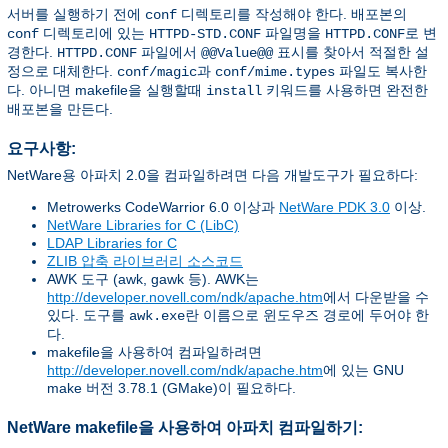
서버를 실행하기 전에
디렉토리를 작성해야 한다. 배포본의
conf
디렉토리에 있는
파일명을
로 변
conf
HTTPD-STD.CONF
HTTPD.CONF
경한다.
파일에서
표시를 찾아서 적절한 설
HTTPD.CONF
@@Value@@
정으로 대체한다.
과
파일도 복사한
conf/magic
conf/mime.types
다. 아니면 makefile을 실행할때
키워드를 사용하면 완전한
install
배포본을 만든다.
요구사항:
NetWare용 아파치 2.0을 컴파일하려면 다음 개발도구가 필요하다:
Metrowerks CodeWarrior 6.0 이상과
NetWare PDK 3.0
이상.
NetWare Libraries for C (LibC)
LDAP Libraries for C
ZLIB 압축 라이브러리 소스코드
AWK 도구 (awk, gawk 등). AWK는
http://developer.novell.com/ndk/apache.htm
에서 다운받을 수
있다. 도구를
란 이름으로 윈도우즈 경로에 두어야 한
awk.exe
다.
makefile을 사용하여 컴파일하려면
http://developer.novell.com/ndk/apache.htm
에 있는 GNU
make 버전 3.78.1 (GMake)이 필요하다.
NetWare makefile을 사용하여 아파치 컴파일하기: