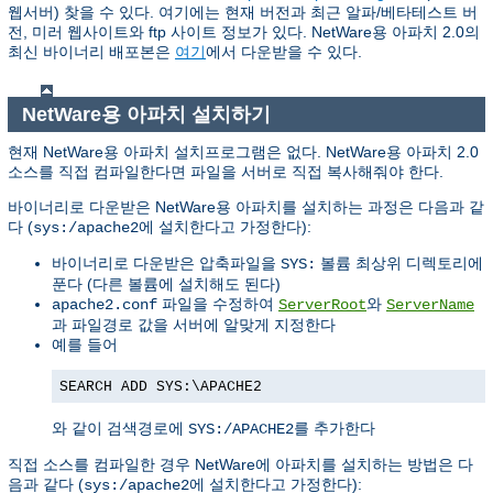
웹서버) 찾을 수 있다. 여기에는 현재 버전과 최근 알파/베타테스트 버
전, 미러 웹사이트와 ftp 사이트 정보가 있다. NetWare용 아파치 2.0의
최신 바이너리 배포본은
여기
에서 다운받을 수 있다.
NetWare용 아파치 설치하기
현재 NetWare용 아파치 설치프로그램은 없다. NetWare용 아파치 2.0
소스를 직접 컴파일한다면 파일을 서버로 직접 복사해줘야 한다.
바이너리로 다운받은 NetWare용 아파치를 설치하는 과정은 다음과 같
다 (
에 설치한다고 가정한다):
sys:/apache2
바이너리로 다운받은 압축파일을
볼륨 최상위 디렉토리에
SYS:
푼다 (다른 볼륨에 설치해도 된다)
파일을 수정하여
와
apache2.conf
ServerRoot
ServerName
과 파일경로 값을 서버에 알맞게 지정한다
예를 들어
SEARCH ADD SYS:\APACHE2
와 같이 검색경로에
를 추가한다
SYS:/APACHE2
직접 소스를 컴파일한 경우 NetWare에 아파치를 설치하는 방법은 다
음과 같다 (
에 설치한다고 가정한다):
sys:/apache2