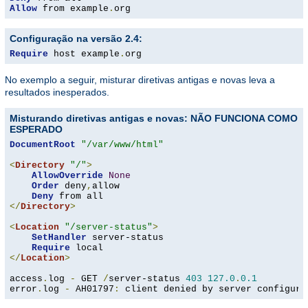
Allow
 from example
.
org
Configuração na versão 2.4:
Require
 host example
.
org
No exemplo a seguir, misturar diretivas antigas e novas leva a
resultados inesperados.
Misturando diretivas antigas e novas: NÃO FUNCIONA COMO
ESPERADO
DocumentRoot
"/var/www/html"
<
Directory
"/"
>
AllowOverride
None
Order
 deny
,
allow

Deny
</
Directory
>
<
Location
"/server-status"
>
SetHandler
 server-status

Require
</
Location
>
access
.
log 
-
 GET 
/
server-status 
403
127.0
.
0.1
error
.
log 
-
 AH01797
:
 client denied by server configura