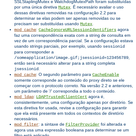
SSLStaplingMutex e WatchdogMutexPath foram substituídas
por uma única diretiva
. É necessário avaliar o uso
Mutex
dessas diretivas removidas na configuração 2.2 para
determinar se elas podem ser apenas removidas ou se
precisam ser substituídas usando
.
Mutex
:
agora
mod_cache
CacheIgnoreURLSessionIdentifiers
faz uma correspondência exata com a string de consulta em
vez de um correspondência parcial. Se a configuração estava
usando strings parciais, por exemplo, usando
sessionid
para corresponder a
,
/someapplication/image.gif;jsessionid=123456789
então será necessário alterar para a string completa
.
jsessionid
: O segundo parâmetro para
mod_cache
CacheEnable
somente corresponde ao conteúdo do proxy direto se ele
começar com o protocolo correto. Na versão 2.2 e anteriores,
um parâmetro de '/' correspondia a todo o conteúdo.
:
agora é,
mod_ldap
LDAPTrustedClientCert
consistentemente, uma configuração apenas por diretório. Se
esta diretiva for usada, revise a configuração para garantir
que ela está presente em todos os contextos de diretório
necessários.
: a sintaxe de
foi alterada e
mod_filter
FilterProvider
agora usa uma expressão booleana para determinar se um
filtro está aplicado.