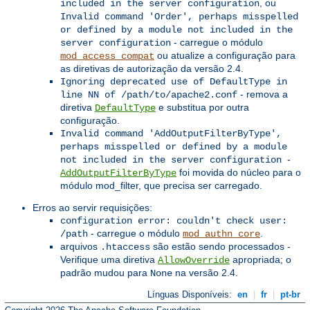
, ou
included in the server configuration
Invalid command 'Order', perhaps misspelled
or defined by a module not included in the
- carregue o módulo
server configuration
ou atualize a configuração para
mod_access_compat
as diretivas de autorização da versão 2.4.
Ignoring deprecated use of DefaultType in
- remova a
line NN of /path/to/apache2.conf
diretiva
e substitua por outra
DefaultType
configuração.
Invalid command 'AddOutputFilterByType',
perhaps misspelled or defined by a module
-
not included in the server configuration
foi movida do núcleo para o
AddOutputFilterByType
módulo mod_filter, que precisa ser carregado.
Erros ao servir requisições:
configuration error: couldn't check user:
- carregue o módulo
.
/path
mod_authn_core
arquivos
são estão sendo processados -
.htaccess
Verifique uma diretiva
apropriada; o
AllowOverride
padrão mudou para
na versão 2.4.
None
Línguas Disponíveis:
en
|
fr
|
pt-br