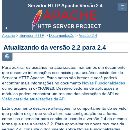
Servidor HTTP Apache Versão 2.4
☰
Apache
>
Servidor HTTP
>
Documentação
>
Versão 2.4
Atualizando da versão 2.2 para 2.4
Para auxiliar os usuários na atualização, mantemos um documento
que descreve informações essenciais para usuários existentes do
Servidor HTTP Apache. Estas notas são breves e você poderá
encontrar mais informações no documento
Novas Funcionalidades
ou no arquivo
. Desenvolvedores de aplicações e
src/CHANGES
módulos podem encontrar um resumo das alterações da API na
Visão geral de atualizações da API
.
Este documento descreve alterações no comportamento do servidor
que podem exigir que você altere sua configuração ou a forma
como usa o servidor para continuar usando a versão 2.4 da mesma
forma que usa a versão 2.2. Para aproveitar os novos recursos da
versão 2.4, consulte o documento sobre Novas Funcionalidades.