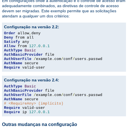
Em configurações onde a autenticação e o controle de acesso eram
adequadamente combinados, as diretivas de controle de acesso
devem ser migradas. Este exemplo permite que as solicitações
atendam a
qualquer
um dos critérios:
Configuração na versão 2.2:
Order
 allow
,
Deny
Satisfy
Allow
 from 
127.0
.
0.1
AuthType
Basic
AuthBasicProvider
AuthUserFile
/
example
.
com
/
conf
/
users
.
AuthName
Require
 valid-user
Configuração na versão 2.4:
AuthType
Basic
AuthBasicProvider
AuthUserFile
/
example
.
com
/
conf
/
users
.
AuthName
# <RequireAny> (implícito)
Require
Require
 ip 
127.0
.
0.1
Outras mudanças na configuração