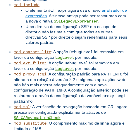
:
mod_include
O elemento
agora usa o novo
analisador de
#if expr
expressões
. A sintaxe antiga pode ser restaurada com
a nova diretiva
.
SSILegacyExprParser
Uma diretiva de configuração SSI* em escopo de
diretório não faz mais com que todas as outras
diretivas SSI* por diretório sejam redefinidas para seus
valores padrão.
: A opção
foi removida em
mod_charset_lite
DebugLevel
favor da configuração
por módulo.
LogLevel
: A opção
foi removida em
mod_ext_filter
DebugLevel
favor da configuração
por módulo.
LogLevel
: A configuração padrão para
foi
mod_proxy_scgi
PATH_INFO
alterada em relação à versão 2.2 e algumas aplicações web
não irão mais operar adequadamente com a nova
configuração de
. A configuração anterior pode ser
PATH_INFO
restaurada através da configuração da variável
proxy-scgi-
.
pathinfo
: A verificação de revogação baseada em CRL agora
mod_ssl
precisa ser configurada explicitamente através de
.
SSLCARevocationCheck
: O comprimento máximo de linha agora é
mod_substitute
limitado a 1MB.