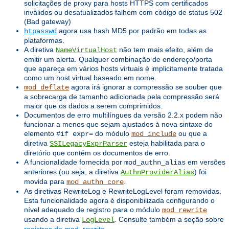
solicitações de proxy para hosts HTTPS com certificados
inválidos ou desatualizados falhem com código de status 502
(Bad gateway)
agora usa hash MD5 por padrão em todas as
htpasswd
plataformas.
A diretiva
não tem mais efeito, além de
NameVirtualHost
emitir um alerta. Qualquer combinação de endereço/porta
que apareça em vários hosts virtuais é implicitamente tratada
como um host virtual baseado em nome.
agora irá ignorar a compressão se souber que
mod_deflate
a sobrecarga de tamanho adicionada pela compressão será
maior que os dados a serem comprimidos.
Documentos de erro multilíngues da versão 2.2.x podem não
funcionar a menos que sejam ajustados à nova sintaxe do
elemento
do módulo
ou que a
#if expr=
mod_include
diretiva
esteja habilitada para o
SSILegacyExprParser
diretório que contém os documentos de erro.
A funcionalidade fornecida por
em versões
mod_authn_alias
anteriores (ou seja, a diretiva
) foi
AuthnProviderAlias
movida para
.
mod_authn_core
As diretivas RewriteLog e RewriteLogLevel foram removidas.
Esta funcionalidade agora é disponibilizada configurando o
nível adequado de registro para o módulo
mod_rewrite
usando a diretiva
. Consulte também a seção sobre
LogLevel
registros de mod_rewrite
.