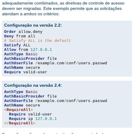
adequadamente combinados, as diretivas de controle de acesso
devem ser migradas. Este exemplo permite que as solicitações
atendam a
ambos
os critérios:
Configuração na versão 2.2:
Order
 allow
,
Deny
# Satisfy ALL is the default
Satisfy
Allow
 from 
127.0
.
0.1
AuthType
Basic
AuthBasicProvider
AuthUserFile
/
example
.
com
/
conf
/
users
.
AuthName
Require
 valid-user
Configuração na versão 2.4:
AuthType
Basic
AuthBasicProvider
AuthUserFile
/
example
.
com
/
conf
/
users
.
AuthName
<
RequireAll
>
Require
 valid-user

Require
 ip 
127.0
.
0.1
</
RequireAll
>