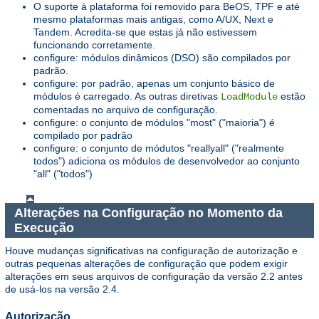
O suporte à plataforma foi removido para BeOS, TPF e até
mesmo plataformas mais antigas, como A/UX, Next e
Tandem. Acredita-se que estas já não estivessem
funcionando corretamente.
configure: módulos dinâmicos (DSO) são compilados por
padrão.
configure: por padrão, apenas um conjunto básico de
módulos é carregado. As outras diretivas
estão
LoadModule
comentadas no arquivo de configuração.
configure: o conjunto de módulos "most" ("maioria") é
compilado por padrão
configure: o conjunto de módutos "reallyall" ("realmente
todos") adiciona os módulos de desenvolvedor ao conjunto
"all" ("todos")
Alterações na Configuração no Momento da
Execução
Houve mudanças significativas na configuração de autorização e
outras pequenas alterações de configuração que podem exigir
alterações em seus arquivos de configuração da versão 2.2 antes
de usá-los na versão 2.4.
Autorização