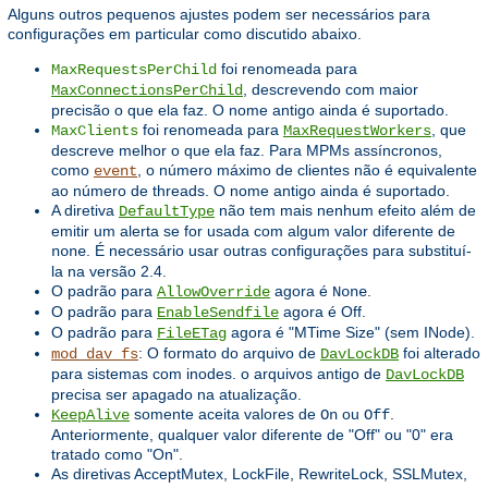
Alguns outros pequenos ajustes podem ser necessários para
configurações em particular como discutido abaixo.
foi renomeada para
MaxRequestsPerChild
, descrevendo com maior
MaxConnectionsPerChild
precisão o que ela faz. O nome antigo ainda é suportado.
foi renomeada para
, que
MaxClients
MaxRequestWorkers
descreve melhor o que ela faz. Para MPMs assíncronos,
como
, o número máximo de clientes não é equivalente
event
ao número de threads. O nome antigo ainda é suportado.
A diretiva
não tem mais nenhum efeito além de
DefaultType
emitir um alerta se for usada com algum valor diferente de
. É necessário usar outras configurações para substituí-
none
la na versão 2.4.
O padrão para
agora é
.
AllowOverride
None
O padrão para
agora é Off.
EnableSendfile
O padrão para
agora é "MTime Size" (sem INode).
FileETag
: O formato do arquivo de
foi alterado
mod_dav_fs
DavLockDB
para sistemas com inodes. o arquivos antigo de
DavLockDB
precisa ser apagado na atualização.
somente aceita valores de
ou
.
KeepAlive
On
Off
Anteriormente, qualquer valor diferente de "Off" ou "0" era
tratado como "On".
As diretivas AcceptMutex, LockFile, RewriteLock, SSLMutex,