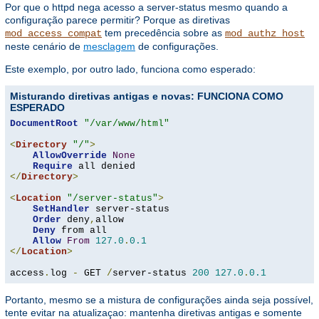
Por que o httpd nega acesso a server-status mesmo quando a
configuração parece permitir? Porque as diretivas
tem precedência sobre as
mod_access_compat
mod_authz_host
neste cenário de
mesclagem
de configurações.
Este exemplo, por outro lado, funciona como esperado:
Misturando diretivas antigas e novas: FUNCIONA COMO
ESPERADO
DocumentRoot
"/var/www/html"
<
Directory
"/"
>
AllowOverride
None
Require
</
Directory
>
<
Location
"/server-status"
>
SetHandler
 server-status

Order
 deny
,
allow

Deny
 from all

Allow
From
127.0
.
0.1
</
Location
>
access
.
log 
-
 GET 
/
server-status 
200
127.0
.
0.1
Portanto, mesmo se a mistura de configurações ainda seja possível,
tente evitar na atualizaçao: mantenha diretivas antigas e somente