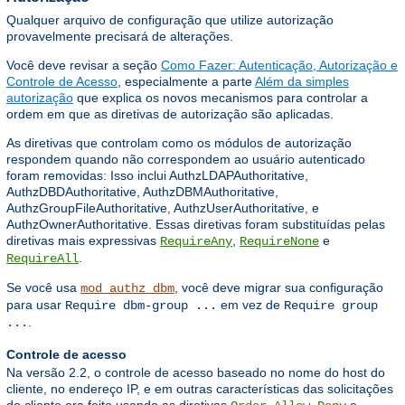
Qualquer arquivo de configuração que utilize autorização
provavelmente precisará de alterações.
Você deve revisar a seção
Como Fazer: Autenticação, Autorização e
Controle de Acesso
, especialmente a parte
Além da simples
autorização
que explica os novos mecanismos para controlar a
ordem em que as diretivas de autorização são aplicadas.
As diretivas que controlam como os módulos de autorização
respondem quando não correspondem ao usuário autenticado
foram removidas: Isso inclui AuthzLDAPAuthoritative,
AuthzDBDAuthoritative, AuthzDBMAuthoritative,
AuthzGroupFileAuthoritative, AuthzUserAuthoritative, e
AuthzOwnerAuthoritative. Essas diretivas foram substituídas pelas
diretivas mais expressivas
,
e
RequireAny
RequireNone
.
RequireAll
Se você usa
, você deve migrar sua configuração
mod_authz_dbm
para usar
em vez de
Require dbm-group ...
Require group
.
...
Controle de acesso
Na versão 2.2, o controle de acesso baseado no nome do host do
cliente, no endereço IP, e em outras características das solicitações
do cliente era feito usando as diretivas
,
,
e