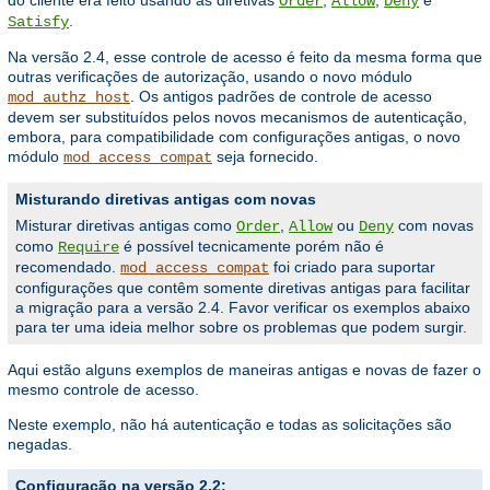
Order
Allow
Deny
.
Satisfy
Na versão 2.4, esse controle de acesso é feito da mesma forma que
outras verificações de autorização, usando o novo módulo
. Os antigos padrões de controle de acesso
mod_authz_host
devem ser substituídos pelos novos mecanismos de autenticação,
embora, para compatibilidade com configurações antigas, o novo
módulo
seja fornecido.
mod_access_compat
Misturando diretivas antigas com novas
Misturar diretivas antigas como
,
ou
com novas
Order
Allow
Deny
como
é possível tecnicamente porém não é
Require
recomendado.
foi criado para suportar
mod_access_compat
configurações que contêm somente diretivas antigas para facilitar
a migração para a versão 2.4. Favor verificar os exemplos abaixo
para ter uma ideia melhor sobre os problemas que podem surgir.
Aqui estão alguns exemplos de maneiras antigas e novas de fazer o
mesmo controle de acesso.
Neste exemplo, não há autenticação e todas as solicitações são
negadas.
Configuração na versão 2.2: