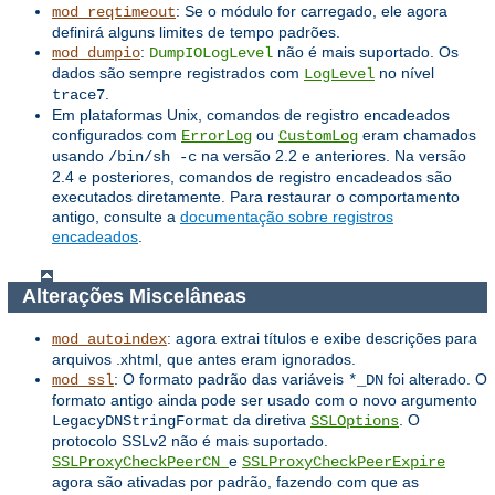
: Se o módulo for carregado, ele agora
mod_reqtimeout
definirá alguns limites de tempo padrões.
:
não é mais suportado. Os
mod_dumpio
DumpIOLogLevel
dados são sempre registrados com
no nível
LogLevel
.
trace7
Em plataformas Unix, comandos de registro encadeados
configurados com
ou
eram chamados
ErrorLog
CustomLog
usando
na versão 2.2 e anteriores. Na versão
/bin/sh -c
2.4 e posteriores, comandos de registro encadeados são
executados diretamente. Para restaurar o comportamento
antigo, consulte a
documentação sobre registros
encadeados
.
Alterações Miscelâneas
: agora extrai títulos e exibe descrições para
mod_autoindex
arquivos .xhtml, que antes eram ignorados.
: O formato padrão das variáveis ​​
foi alterado. O
mod_ssl
*_DN
formato antigo ainda pode ser usado com o novo argumento
da diretiva
. O
LegacyDNStringFormat
SSLOptions
protocolo SSLv2 não é mais suportado.
e
SSLProxyCheckPeerCN
SSLProxyCheckPeerExpire
agora são ativadas por padrão, fazendo com que as