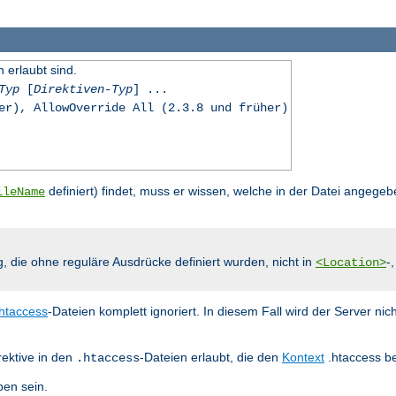
n erlaubt sind.
Typ
[
Direktiven-Typ
] ...
er), AllowOverride All (2.3.8 und früher)
definiert) findet, muss er wissen, welche in der Datei angegeb
ileName
g, die ohne reguläre Ausdrücke definiert wurden, nicht in
-
<Location>
.htaccess
-Dateien komplett ignoriert. In diesem Fall wird der Server nic
rektive in den
-Dateien erlaubt, die den
Kontext
.htaccess be
.htaccess
en sein.