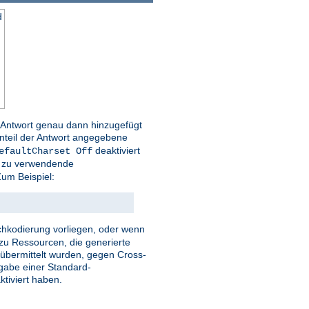
d
r Antwort genau dann hinzugefügt
nteil der Antwort angegebene
deaktiviert
efaultCharset Off
ie zu verwendende
um Beispiel:
eichkodierung vorliegen, oder wenn
zu Ressourcen, die generierte
r übermittelt wurden, gegen Cross-
ngabe einer Standard-
tiviert haben.