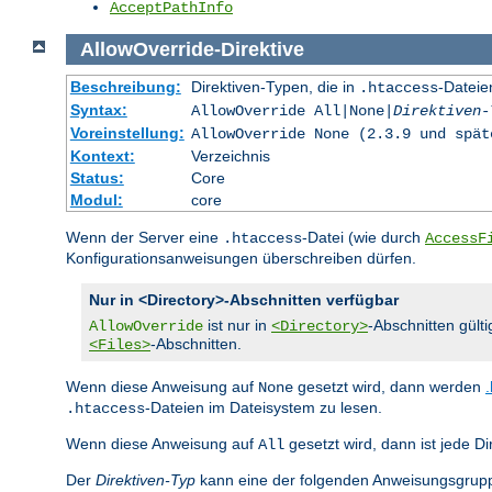
AcceptPathInfo
AllowOverride
-Direktive
Beschreibung:
Direktiven-Typen, die in
-Dateie
.htaccess
Syntax:
AllowOverride All|None|
Direktiven-
Voreinstellung:
AllowOverride None (2.3.9 und spät
Kontext:
Verzeichnis
Status:
Core
Modul:
core
Wenn der Server eine
-Datei (wie durch
.htaccess
AccessF
Konfigurationsanweisungen überschreiben dürfen.
Nur in <Directory>-Abschnitten verfügbar
ist nur in
-Abschnitten gülti
AllowOverride
<Directory>
-Abschnitten.
<Files>
Wenn diese Anweisung auf
gesetzt wird, dann werden
None
-Dateien im Dateisystem zu lesen.
.htaccess
Wenn diese Anweisung auf
gesetzt wird, dann ist jede Di
All
Der
Direktiven-Typ
kann eine der folgenden Anweisungsgrupp