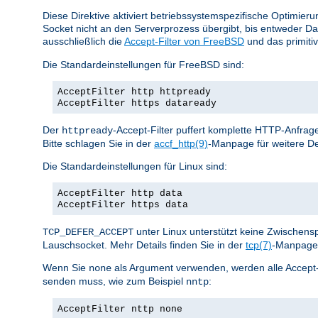
Diese Direktive aktiviert betriebssystemspezifische Optimier
Socket nicht an den Serverprozess übergibt, bis entweder D
ausschließlich die
Accept-Filter von FreeBSD
und das primiti
Die Standardeinstellungen für FreeBSD sind:
AcceptFilter http httpready
AcceptFilter https dataready
Der
-Accept-Filter puffert komplette HTTP-Anfrage
httpready
Bitte schlagen Sie in der
accf_http(9)
-Manpage für weitere De
Die Standardeinstellungen für Linux sind:
AcceptFilter http data
AcceptFilter https data
unter Linux unterstützt keine Zwischen
TCP_DEFER_ACCEPT
Lauschsocket. Mehr Details finden Sie in der
tcp(7)
-Manpage 
Wenn Sie
als Argument verwenden, werden alle Accept-Fil
none
senden muss, wie zum Beispiel
:
nntp
AcceptFilter nttp none