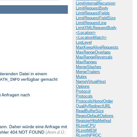
LimitInternalRecursion
LimitRequestBody
LimitRequestFields
LimitRequestFieldSize
LimitRequestLine
LimitXMLRequestBody
<Location>
<LocationMatch>
LogLevel
MaxKeepAliveRequests
MaxRangeOverlaps
MaxRangeReversals
MaxRanges
MergeSlashes
MergeTrailers
stierenden Datei in einem
Mutex
verfügbar gemacht
ATH_INFO
NameVirtualHost
Options
Protocol
i Anfragen nach
Protocols
ProtocolsHonorOrder
QualifyRedirectURL
ReadBufferSize
RegexDefaultOptions
RegisterHttpMethod
RLimitCPU
 kann. Daher würde eine Anfrage mit
RLimitMEM
 Fehler 404 NOT FOUND
(
Anm.d.Ü.:
RLimitNPROC