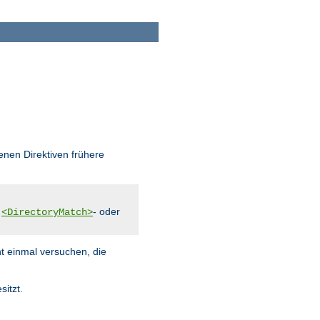
enen Direktiven frühere
,
- oder
<DirectoryMatch>
ht einmal versuchen, die
sitzt.