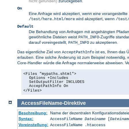
nicht gefunden)
zurückgeben.
On
Eine Anfrage wird akzeptiert, wenn eine vorangestellt
wird akzeptiert, wenn
/test/here.html/more
/test
Default
Die Behandlung von Anfragen mit angehängten Pfadang
gewöhnliche Dateien weist
-Zugriffe standa
PATH_INFO
darauf voreingestellt,
zu akzeptieren.
PATH_INFO
Das eigentliche Ziel von
ist es, Ihnen das 
AcceptPathInfo
erlauben. Eine solche Änderung ist zum Beispiel notwendig,
Core-Handler würde die Anfrage normalerweise abweisen. Ver
<Files "mypaths.shtml">
Options +Includes
SetOutputFilter INCLUDES
AcceptPathInfo On
</Files>
AccessFileName
-Direktive
Beschreibung:
Name der dezentralen Konfigurationsdatei
Syntax:
AccessFileName
Dateiname
[
Dateinam
Voreinstellung:
AccessFileName .htaccess