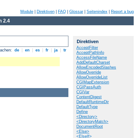
Module
|
Direktiven
|
FAQ
|
Glossar
|
Seitenindex
|
Report a bug
 2.4
Direktiven
AcceptFilter
rachen:
de
|
en
|
es
|
fr
|
ja
|
tr
AcceptPathInfo
AccessFileName
AddDefaultCharset
AllowEncodedSlashes
AllowOverride
AllowOverrideList
CGIMapExtension
CGIPassAuth
CGIVar
ContentDigest
DefaultRuntimeDir
DefaultType
Define
<Directory>
<DirectoryMatch>
DocumentRoot
<Else>
<ElseIf>