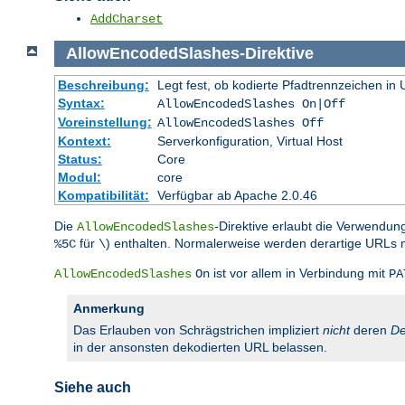
AddCharset
AllowEncodedSlashes
-Direktive
Beschreibung:
Legt fest, ob kodierte Pfadtrennzeichen i
Syntax:
AllowEncodedSlashes On|Off
Voreinstellung:
AllowEncodedSlashes Off
Kontext:
Serverkonfiguration, Virtual Host
Status:
Core
Modul:
core
Kompatibilität:
Verfügbar ab Apache 2.0.46
Die
-Direktive erlaubt die Verwendun
AllowEncodedSlashes
für
) enthalten. Normalerweise werden derartige URLs 
%5C
\
ist vor allem in Verbindung mit
AllowEncodedSlashes
On
PA
Anmerkung
Das Erlauben von Schrägstrichen impliziert
nicht
deren
De
in der ansonsten dekodierten URL belassen.
Siehe auch