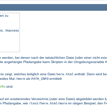
en zu
is, .htaccess
n werden, bei denen nach der tatsächlichen Datei (oder einer nicht exi
. Die angehängte Pfadangabe kann Skripten in der Umgebungsvariable
P
is zeigt, welches lediglich eine Datei
enthält. Dann wird be
here.html
eides Mal
als
ermittelt.
/more
PATH_INFO
sind:
nfo
auf ein existierendes Verzeichnis (oder eine Datei) abgebildet werden
en Pfadangabe, wie
im obigen Beispiel, den
/test/here.html/more