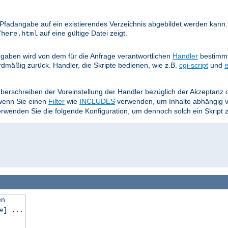
e Pfadangabe auf ein existierendes Verzeichnis abgebildet werden kann.
auf eine gültige Datei zeigt.
/here.html
aben wird von dem für die Anfrage verantwortlichen
Handler
bestimmt
rdmäßig zurück. Handler, die Skripte bedienen, wie z.B.
cgi-script
und
i
Überschreiben der Voreinstellung der Handler bezüglich der Akzeptan
 wenn Sie einen
Filter
wie
INCLUDES
verwenden, um Inhalte abhängig 
wenden Sie die folgende Konfiguration, um dennoch solch ein Skript 
en
e
] ...