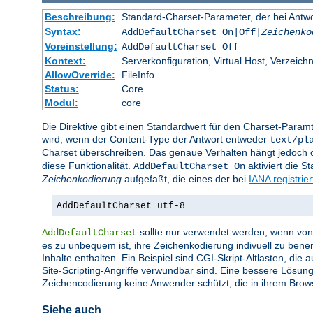
Beschreibung:
Standard-Charset-Parameter, der bei Ant
Syntax:
AddDefaultCharset On|Off|
Zeichenko
Voreinstellung:
AddDefaultCharset Off
Kontext:
Serverkonfiguration, Virtual Host, Verzeichn
AllowOverride:
FileInfo
Status:
Core
Modul:
core
Die Direktive gibt einen Standardwert für den Charset-Para
wird, wenn der Content-Type der Antwort entweder
text/pl
Charset überschreiben. Das genaue Verhalten hängt jedoch of
diese Funktionalität.
aktiviert die 
AddDefaultCharset On
Zeichenkodierung
aufgefaßt, die eines der bei
IANA registrie
AddDefaultCharset utf-8
sollte nur verwendet werden, wenn von a
AddDefaultCharset
es zu unbequem ist, ihre Zeichenkodierung indivuell zu bene
Inhalte enthalten. Ein Beispiel sind CGI-Skript-Altlasten, di
Site-Scripting-Angriffe verwundbar sind. Eine bessere Lösung
Zeichencodierung keine Anwender schützt, die in ihrem Brow
Siehe auch