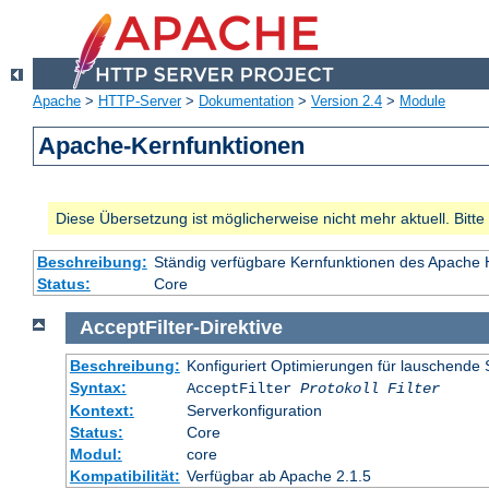
Apache
>
HTTP-Server
>
Dokumentation
>
Version 2.4
>
Module
Apache-Kernfunktionen
Diese Übersetzung ist möglicherweise nicht mehr aktuell. Bitt
Beschreibung:
Ständig verfügbare Kernfunktionen des Apache
Status:
Core
AcceptFilter
-Direktive
Beschreibung:
Konfiguriert Optimierungen für lauschende 
Syntax:
AcceptFilter
Protokoll
Filter
Kontext:
Serverkonfiguration
Status:
Core
Modul:
core
Kompatibilität:
Verfügbar ab Apache 2.1.5