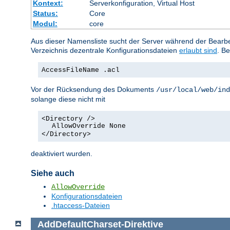
Kontext:
Serverkonfiguration, Virtual Host
Status:
Core
Modul:
core
Aus dieser Namensliste sucht der Server während der Bearbei
Verzeichnis dezentrale Konfigurationsdateien
erlaubt sind
. Be
AccessFileName .acl
Vor der Rücksendung des Dokuments
/usr/local/web/ind
solange diese nicht mit
<Directory />
AllowOverride None
</Directory>
deaktiviert wurden.
Siehe auch
AllowOverride
Konfigurationsdateien
.htaccess-Dateien
AddDefaultCharset
-Direktive