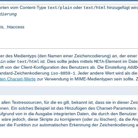
worten vom Content-Type
oder
hinzugefügt wir
text/plain
text/html
dierung
is, .htaccess
mter des Medientyps (den Namen einer Zeichencodierung) an, der eine
oder
ist. Dies sollte jedes mittels
-Element im Date
ain
text/html
META
t von der Client-Konfiguration des Benutzers ab. Die Einstellung
AddD
Standard-Zeichenkodierung
. Jeder andere Wert wird als d
iso-8859-1
rten Charset-Werte
zur Verwendung in MIME-Medientypen sein sollte. Z
llen Textressourcen, für die es gilt, bekannt ist, dass sie in dieser Z
nnen. Ein solches Beispiel ist das Hinzufügen des Charset-Parameters 
e aufgrund von in die Ausgabe integrierten Daten, die durch den Benutze
 wäre jedoch, diese Skripte zu korrigieren (oder zu löschen), da die A
ser die Funktion zur automatischen Erkennung der Zeichenkodierung ak