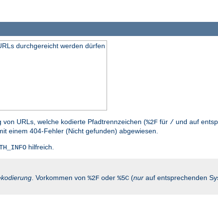
n URLs durchgereicht werden dürfen
g von URLs, welche kodierte Pfadtrennzeichen (
für
und auf entsp
%2F
/
mit einem 404-Fehler (Nicht gefunden) abgewiesen.
hilfreich.
TH_INFO
kodierung
. Vorkommen von
oder
(
nur
auf entsprechenden Sy
%2F
%5C