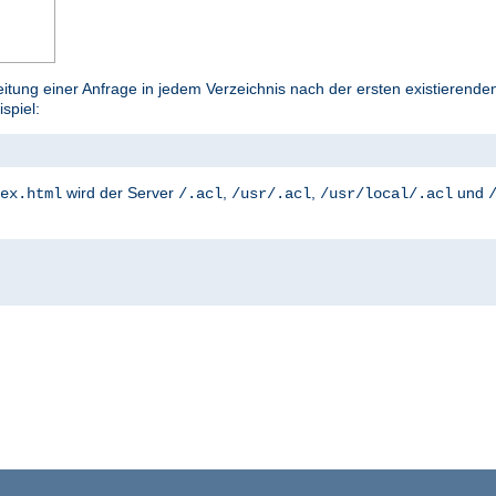
tung einer Anfrage in jedem Verzeichnis nach der ersten existierenden
ispiel:
wird der Server
,
,
und
ex.html
/.acl
/usr/.acl
/usr/local/.acl