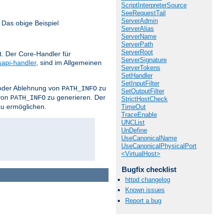
ScriptInterpreterSource
SeeRequestTail
ServerAdmin
 Das obige Beispiel
ServerAlias
ServerName
ServerPath
ServerRoot
. Der Core-Handler für
ServerSignature
sapi-handler
, sind im Allgemeinen
ServerTokens
SetHandler
SetInputFilter
z oder Ablehnung von
zu
PATH_INFO
SetOutputFilter
von
zu generieren. Der
PATH_INFO
StrictHostCheck
zu ermöglichen.
TimeOut
TraceEnable
UNCList
UnDefine
UseCanonicalName
UseCanonicalPhysicalPort
<VirtualHost>
Bugfix checklist
httpd changelog
Known issues
Report a bug