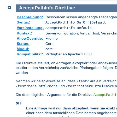
AcceptPathInfo
-Direktive
Beschreibung:
Ressourcen lassen angehängte Pfadangab
Syntax:
AcceptPathInfo On|Off|Default
Voreinstellung:
AcceptPathInfo Default
Kontext:
Serverkonfiguration, Virtual Host, Verzeichn
AllowOverride:
FileInfo
Status:
Core
Modul:
core
Kompatibilität:
Verfügbar ab Apache 2.0.30
Die Direktive steuert, ob Anfragen akzeptiert oder abgewiese
existierenden Verzeichnis) zusätzliche Pfadangaben folgen
werden.
Nehmen wir beispielsweise an, dass
auf ein Verzeichn
/test/
und
b
/test/here.html/more
/test/nothere.html/more
Die drei möglichen Argumente für die Direktive
AcceptPathI
Off
Eine Anfrage wird nur dann akzeptiert, wenn sie exakt 
einer nach dem tatsächlichen Dateinamen angehängt