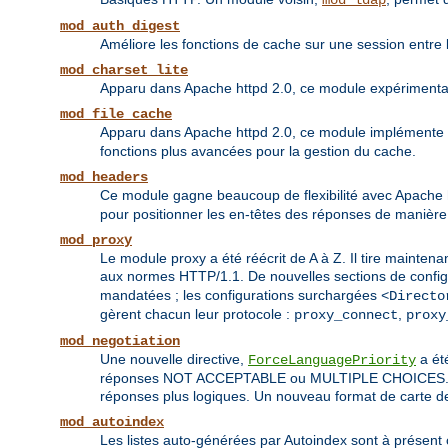
mod_ldap
mod_auth_digest
Améliore les fonctions de cache sur une session entre l
mod_charset_lite
Apparu dans Apache httpd 2.0, ce module expérimental 
mod_file_cache
Apparu dans Apache httpd 2.0, ce module implémente 
fonctions plus avancées pour la gestion du cache.
mod_headers
Ce module gagne beaucoup de flexibilité avec Apache htt
pour positionner les en-têtes des réponses de manière 
mod_proxy
Le module proxy a été réécrit de A à Z. Il tire maintena
aux normes HTTP/1.1. De nouvelles sections de config
mandatées ; les configurations surchargées
<Directo
gèrent chacun leur protocole :
,
proxy_connect
proxy
mod_negotiation
Une nouvelle directive,
a été
ForceLanguagePriority
réponses NOT ACCEPTABLE ou MULTIPLE CHOICES. Les al
réponses plus logiques. Un nouveau format de carte de
mod_autoindex
Les listes auto-générées par Autoindex sont à présent 