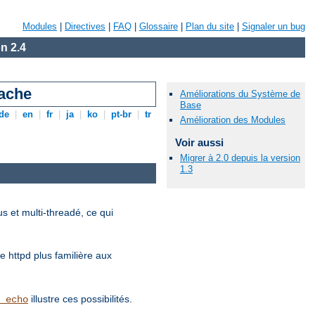
Modules
|
Directives
|
FAQ
|
Glossaire
|
Plan du site
|
Signaler un bug
n 2.4
pache
Améliorations du Système de
Base
de
|
en
|
fr
|
ja
|
ko
|
pt-br
|
tr
Amélioration des Modules
Voir aussi
Migrer à 2.0 depuis la version
1.3
 et multi-threadé, ce qui
e httpd plus familière aux
illustre ces possibilités.
_echo