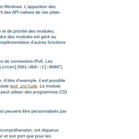
et Windows. L'apparition des
i des API natives de ces plate-
et de priorité des modules,
rdre des modules est géré au
'implémentation d'autres fonctions
es de connexions IPv6. Les
").
Listen[2001:db8::1]:8080
 A titre d'exemple, il est possible
odule
. Le module
mod_include
 peut utiliser des programmes CGI
s peuvent être personnalisés par
incompréhension, ont disparus.
r et son port que pour les