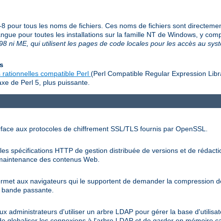
f-8 pour tous les noms de fichiers. Ces noms de fichiers sont directeme
langue pour toutes les installations sur la famille NT de Windows, y c
8 ni ME, qui utilisent les pages de code locales pour les accès au sy
es
 rationnelles compatible Perl
(Perl Compatible Regular Expression Libr
xe de Perl 5, plus puissante.
rface aux protocoles de chiffrement SSL/TLS fournis par OpenSSL.
s spécifications HTTP de gestion distribuée de versions et de rédactio
la maintenance des contenus Web.
rmet aux navigateurs qui le supportent de demander la compression d
la bande passante.
administrateurs d'utiliser un arbre LDAP pour gérer la base d'utilisate
de globaliser les connexions à l'arbre LDAP et de garder en mémoire c