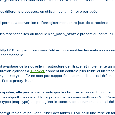
es différents processus, en utilisant de la mémoire partagée.
permet la conversion et l'enregistrement entre jeux de caractères.
les fonctionnalités du module
présent du serveur HT
mod_mmap_static
pd 2.0 : on peut désormais l'utiliser pour modifier les en-têtes des re
conditionnelle.
nt avantage de la nouvelle infrastructure de filtrage, et implémente un 
uration ajoutées à
donnent un contrôle plus lisible et un trai
<Proxy>
ne sont pas supportées. Le module a aussi été fra
ry "proxy:...">
et
.
_ftp
proxy_http
 ajoutée, elle permet de garantir que le client reçoit un seul document 
gorithmes gérant la négociation et les vues multiples (MultiViews)
 types (map type) qui peut gérer le contenu de documents a aussi été 
configurables, et peuvent utiliser des tables HTML pour une mise en fo