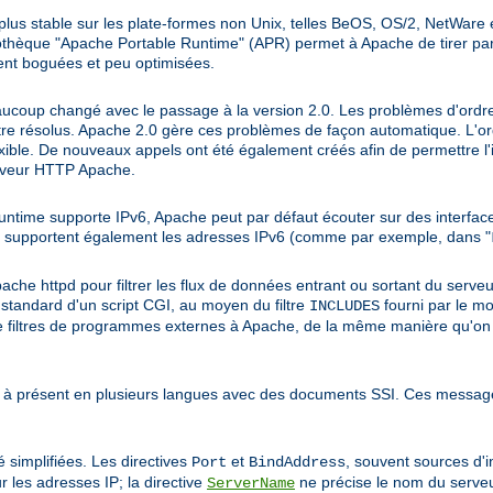
lus stable sur les plate-formes non Unix, telles BeOS, OS/2, NetWare 
othèque "Apache Portable Runtime" (APR) permet à Apache de tirer part
ent boguées et peu optimisées.
ucoup changé avec le passage à la version 2.0. Les problèmes d'ordre 
être résolus. Apache 2.0 gère ces problèmes de façon automatique. L'o
exible. De nouveaux appels ont été également créés afin de permettre l
erveur HTTP Apache.
untime supporte IPv6, Apache peut par défaut écouter sur des interfac
supportent également les adresses IPv6 (comme par exemple, dans "
che httpd pour filtrer les flux de données entrant ou sortant du serveur.
ie standard d'un script CGI, au moyen du filtre
fourni par le m
INCLUDES
mme filtres de programmes externes à Apache, de la même manière qu'on
 à présent en plusieurs langues avec des documents SSI. Ces message
 simplifiées. Les directives
et
, souvent sources d'
Port
BindAddress
r les adresses IP; la directive
ne précise le nom du serveu
ServerName