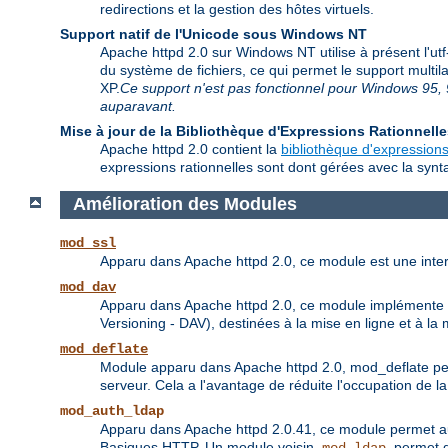
redirections et la gestion des hôtes virtuels.
Support natif de l'Unicode sous Windows NT
Apache httpd 2.0 sur Windows NT utilise à présent l'ut
du système de fichiers, ce qui permet le support multi
XP.
Ce support n'est pas fonctionnel pour Windows 95, 9
auparavant.
Mise à jour de la Bibliothèque d'Expressions Rationnell
Apache httpd 2.0 contient la
bibliothèque d'expressions
expressions rationnelles sont dont gérées avec la synta
Amélioration des Modules
mod_ssl
Apparu dans Apache httpd 2.0, ce module est une inte
mod_dav
Apparu dans Apache httpd 2.0, ce module implémente le
Versioning - DAV), destinées à la mise en ligne et à 
mod_deflate
Module apparu dans Apache httpd 2.0, mod_deflate pe
serveur. Cela a l'avantage de réduite l'occupation de 
mod_auth_ldap
Apparu dans Apache httpd 2.0.41, ce module permet aux 
Basiques HTTP. Un module voisin,
, permet 