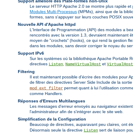
Support amélioré des Plate-formes non-Unix
Le serveur HTTP Apache 2.0 se montre plus rapide et p
Modules Multi-Processus
(MPMs), ainsi que de la bibli
formes, sans s'appuyer sur leurs couches POSIX souv
Nouvelle API d'Apache httpd
L'Interface de Programmation (API) des modules a bea
rencontrés avec la version 1.3, devraient maintenant 
moyen de "crochets" (hooks), ce qui rend la gestion fl
dans les modules, sans devoir corriger le noyau du s
Support IPv6
Sur les systèmes où la bibliothèque Apache Portable R
directives
,
et
Listen
NameVirtualHost
VirtualHost
Filtering
Il est maintenant possible d'écrire des modules pour Apa
de filtrer des directives Server Side Include de la sort
permet quant à lui l'utilisation co
mod_ext_filter
comme Handlers.
Réponses d'Erreurs Multilangues
Les messages d'erreur envoyés au navigateur existent
l'administrateur afin de s'intégrer avec le site web.
Simplification de la Configuration
Beaucoup de directives, auparavant peu claires, ont été
Désormais seule la directive
sert de liaison pou
Listen