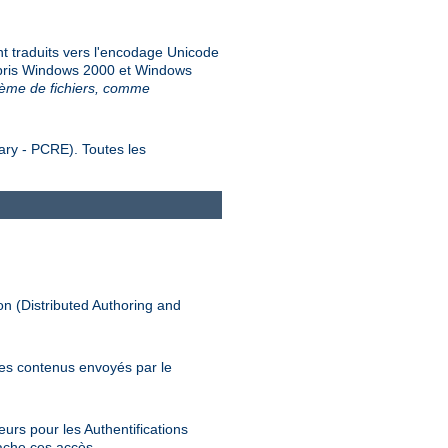
nt traduits vers l'encodage Unicode
ompris Windows 2000 et Windows
stème de fichiers, comme
ary - PCRE). Toutes les
n (Distributed Authoring and
es contenus envoyés par le
urs pour les Authentifications
ache ces accès.