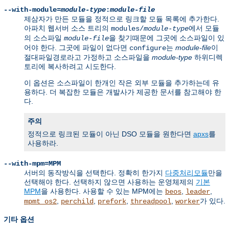
--with-module=
module-type
:
module-file
제삼자가 만든 모듈을 정적으로 링크할 모듈 목록에 추가한다.
아파치 웹서버 소스 트리의
에서 모듈
modules/
module-type
의 소스파일
을 찾기때문에 그곳에 소스파일이 있
module-file
어야 한다. 그곳에 파일이 없다면
는
module-file
이
configure
절대파일경로라고 가정하고 소스파일을
module-type
하위디렉
토리에 복사하려고 시도한다.
이 옵션은 소스파일이 한개인 작은 외부 모듈을 추가하는데 유
용하다. 더 복잡한 모듈은 개발사가 제공한 문서를 참고해야 한
다.
주의
정적으로 링크된 모듈이 아닌 DSO 모듈을 원한다면
apxs
를
사용하라.
--with-mpm=MPM
서버의 동작방식을 선택한다. 정확히 한가지
다중처리모듈
만을
선택해야 한다. 선택하지 않으면 사용하는 운영체제의
기본
MPM
을 사용한다. 사용할 수 있는 MPM에는
,
,
beos
leader
,
,
,
,
가 있다.
mpmt_os2
perchild
prefork
threadpool
worker
기타 옵션