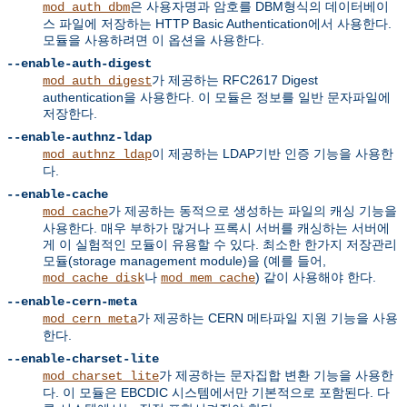
은 사용자명과 암호를 DBM형식의 데이터베이
mod_auth_dbm
스 파일에 저장하는 HTTP Basic Authentication에서 사용한다.
모듈을 사용하려면 이 옵션을 사용한다.
--enable-auth-digest
가 제공하는 RFC2617 Digest
mod_auth_digest
authentication을 사용한다. 이 모듈은 정보를 일반 문자파일에
저장한다.
--enable-authnz-ldap
이 제공하는 LDAP기반 인증 기능을 사용한
mod_authnz_ldap
다.
--enable-cache
가 제공하는 동적으로 생성하는 파일의 캐싱 기능을
mod_cache
사용한다. 매우 부하가 많거나 프록시 서버를 캐싱하는 서버에
게 이 실험적인 모듈이 유용할 수 있다. 최소한 한가지 저장관리
모듈(storage management module)을 (예를 들어,
나
) 같이 사용해야 한다.
mod_cache_disk
mod_mem_cache
--enable-cern-meta
가 제공하는 CERN 메타파일 지원 기능을 사용
mod_cern_meta
한다.
--enable-charset-lite
가 제공하는 문자집합 변환 기능을 사용한
mod_charset_lite
다. 이 모듈은 EBCDIC 시스템에서만 기본적으로 포함된다. 다