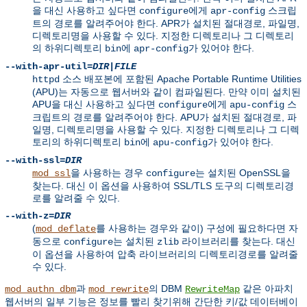
을 대신 사용하고 싶다면
에게
스크립
configure
apr-config
트의 경로를 알려주어야 한다. APR가 설치된 절대경로, 파일명,
디렉토리명을 사용할 수 있다. 지정한 디렉토리나 그 디렉토리
의 하위디렉토리
에
가 있어야 한다.
bin
apr-config
--with-apr-util=
DIR
|
FILE
소스 배포본에 포함된 Apache Portable Runtime Utilities
httpd
(APU)는 자동으로 웹서버와 같이 컴파일된다. 만약 이미 설치된
APU을 대신 사용하고 싶다면
에게
스
configure
apu-config
크립트의 경로를 알려주어야 한다. APU가 설치된 절대경로, 파
일명, 디렉토리명을 사용할 수 있다. 지정한 디렉토리나 그 디렉
토리의 하위디렉토리
에
가 있어야 한다.
bin
apu-config
--with-ssl=
DIR
을 사용하는 경우
는 설치된 OpenSSL을
mod_ssl
configure
찾는다. 대신 이 옵션을 사용하여 SSL/TLS 도구의 디렉토리경
로를 알려줄 수 있다.
--with-z=
DIR
(
를 사용하는 경우와 같이) 구성에 필요하다면 자
mod_deflate
동으로
는 설치된
라이브러리를 찾는다. 대신
configure
zlib
이 옵션을 사용하여 압축 라이브러리의 디렉토리경로를 알려줄
수 있다.
과
의 DBM
같은 아파치
mod_authn_dbm
mod_rewrite
RewriteMap
웹서버의 일부 기능은 정보를 빨리 찾기위해 간단한 키/값 데이터베이