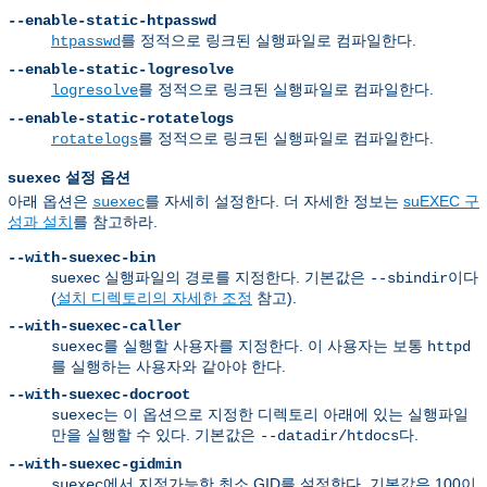
--enable-static-htpasswd
를 정적으로 링크된 실행파일로 컴파일한다.
htpasswd
--enable-static-logresolve
를 정적으로 링크된 실행파일로 컴파일한다.
logresolve
--enable-static-rotatelogs
를 정적으로 링크된 실행파일로 컴파일한다.
rotatelogs
suexec 설정 옵션
아래 옵션은
를 자세히 설정한다. 더 자세한 정보는
suEXEC 구
suexec
성과 설치
를 참고하라.
--with-suexec-bin
suexec 실행파일의 경로를 지정한다. 기본값은
이다
--sbindir
(
설치 디렉토리의 자세한 조정
참고).
--with-suexec-caller
를 실행할 사용자를 지정한다. 이 사용자는 보통
suexec
httpd
를 실행하는 사용자와 같아야 한다.
--with-suexec-docroot
는 이 옵션으로 지정한 디렉토리 아래에 있는 실행파일
suexec
만을 실행할 수 있다. 기본값은
다.
--datadir/htdocs
--with-suexec-gidmin
에서 지정가능한 최소 GID를 설정한다. 기본값은 100이
suexec