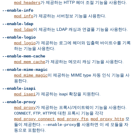
가 제공하는 HTTP 헤더 조절 기능을 사용한다.
mod_headers
--enable-info
가 제공하는 서버정보 기능을 사용한다.
mod_info
--enable-ldap
이 제공하는 LDAP 캐싱과 연결풀 기능을 사용한다.
mod_ldap
--enable-logio
가 제공하는 로그에 헤더와 입출력 바이트수를 기록
mod_logio
하는 기능을 사용한다.
--enable-mem-cache
가 제공하는 메모리 캐싱 기능을 사용한다.
mod_mem_cache
--enable-mime-magic
이 제공하는 MIME type 자동 인식 기능을 사
mod_mime_magic
용한다.
--enable-isapi
가 제공하는 isapi 확장을 지원한다.
mod_isapi
--enable-proxy
가 제공하는 프록시/게이트웨이 기능을 사용한다.
mod_proxy
,
,
에 대한 프록시 기능을 각각
CONNECT
FTP
HTTP
,
,
모
mod_proxy_connect
mod_proxy_ftp
mod_proxy_http
듈이 제공한다.
를 사용하면 이 세 모듈을 자
--enable-proxy
동으로 포함한다.