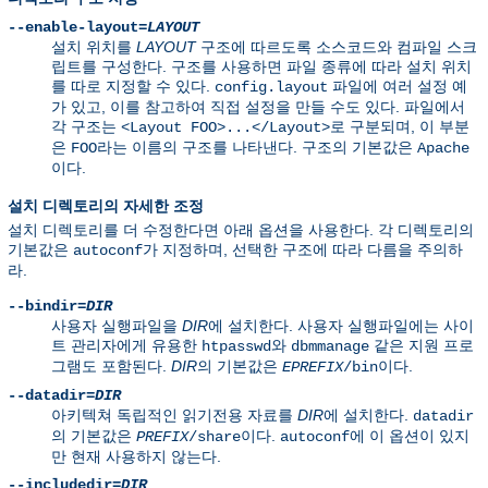
--enable-layout=
LAYOUT
설치 위치를
LAYOUT
구조에 따르도록 소스코드와 컴파일 스크
립트를 구성한다. 구조를 사용하면 파일 종류에 따라 설치 위치
를 따로 지정할 수 있다.
파일에 여러 설정 예
config.layout
가 있고, 이를 참고하여 직접 설정을 만들 수도 있다. 파일에서
각 구조는
로 구분되며, 이 부분
<Layout FOO>...</Layout>
은
라는 이름의 구조를 나타낸다. 구조의 기본값은
FOO
Apache
이다.
설치 디렉토리의 자세한 조정
설치 디렉토리를 더 수정한다면 아래 옵션을 사용한다. 각 디렉토리의
기본값은
가 지정하며, 선택한 구조에 따라 다름을 주의하
autoconf
라.
--bindir=
DIR
사용자 실행파일을
DIR
에 설치한다. 사용자 실행파일에는 사이
트 관리자에게 유용한
와
같은 지원 프로
htpasswd
dbmmanage
그램도 포함된다.
DIR
의 기본값은
이다.
EPREFIX
/bin
--datadir=
DIR
아키텍쳐 독립적인 읽기전용 자료를
DIR
에 설치한다.
datadir
의 기본값은
이다.
에 이 옵션이 있지
PREFIX
/share
autoconf
만 현재 사용하지 않는다.
--includedir=
DIR