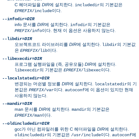
C 헤더파일을
DIR
에 설치한다.
의 기본값은
includedir
이다.
EPREFIX
/include
--infodir=
DIR
info 문서를
DIR
에 설치한다.
의 기본값은
infodir
이다. 현재 이 옵션은 사용하지 않는다.
PREFIX
/info
--libdir=
DIR
오브젝트코드 라이브러리를
DIR
에 설치한다.
의 기본값
libdir
은
이다.
EPREFIX
/lib
--libexecdir=
DIR
프로그램 실행파일을 (즉, 공유모듈)
DIR
에 설치한다.
의 기본값은
이다.
libexecdir
EPREFIX
/libexec
--localstatedir=
DIR
변경되는 머쉰별 정보를
DIR
에 설치한다.
의 기
localstatedir
본값은
이다.
에 이 옵션이 있지만 현재
PREFIX
/var
autoconf
사용하지 않는다.
--mandir=
DIR
man 문서를
DIR
에 설치한다.
의 기본값은
mandir
이다.
EPREFIX
/man
--oldincludedir=
DIR
gcc가 아닌 컴파일러를 위한 C 헤더파일을
DIR
에 설치한다.
의 기본값은
이다.
에
oldincludedir
/usr/include
autoconf