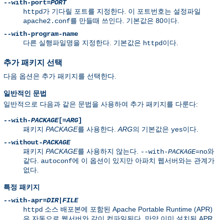
--with-port=
PORT
가 기다릴 포트를 지정한다. 이 포트번호는 설정파일
httpd
를 만들때 쓰인다. 기본값은 80이다.
apache2.conf
--with-program-name
다른 실행파일명을 지정한다. 기본값은
이다.
httpd
추가 패키지 선택
다음 옵션은 추가 패키지를 선택한다.
일반적인 문법
일반적으로 다음과 같은 문법을 사용하여 추가 패키지를 다룬다:
--with-
PACKAGE
[=
ARG
]
패키지
PACKAGE
를 사용한다.
ARG
의 기본값은
이다.
yes
--without-
PACKAGE
패키지
PACKAGE
를 사용하지 않는다.
와
--with-
PACKAGE
=no
같다.
에 이 옵션이 있지만 아파치 웹서버와는 관계가
autoconf
없다.
특정 패키지
--with-apr=
DIR
|
FILE
소스 배포본에 포함된 Apache Portable Runtime (APR)
httpd
은 자동으로 웹서버와 같이 컴파일된다. 만약 이미 설치된 APR