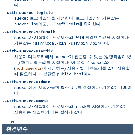
다.
--with-suexec-logfile
로그파일명을 지정한다. 로그파일명의 기본값은
suexec
이고,
에 위치한다.
suexec_log
--logfiledir
--with-suexec-safepath
가 시작하는 프로세스의
환경변수값을 지정한다.
suexec
PATH
기본값은
이다.
/usr/local/bin:/usr/bin:/bin
--with-suexec-userdir
사용자 디렉토리에서
가 접근할 수 있는 (실행파일이 있
suexec
는) 하위디렉토리를 지정한다. 이 설정은
와
suexec
(
이 제공하는) 사용자별 디렉토리를 같이 사용할
mod_userdir
때 필요하다. 기본값은
이다.
public_html
--with-suexec-uidmin
에서 지정가능한 최소 UID를 설정한다. 기본값은 100이
suexec
다.
--with-suexec-umask
가 실행하는 프로세스의
를 지정한다. 기본값은
suexec
umask
사용하는 시스템의 기본 설정과 같다.
환경변수