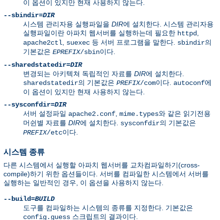
이 옵션이 있지만 현재 사용하지 않는다.
--sbindir=
DIR
시스템 관리자용 실행파일을
DIR
에 설치한다. 시스템 관리자용
실행파일이란 아파치 웹서버를 실행하는데 필요한
,
httpd
,
등 서버 프로그램을 말한다.
의
apache2ctl
suexec
sbindir
기본값은
이다.
EPREFIX
/sbin
--sharedstatedir=
DIR
변경되는 아키텍쳐 독립적인 자료를
DIR
에 설치한다.
의 기본값은
이다.
에
sharedstatedir
PREFIX
/com
autoconf
이 옵션이 있지만 현재 사용하지 않는다.
--sysconfdir=
DIR
서버 설정파일
,
와 같은 읽기전용
apache2.conf
mime.types
머쉰별 자료를
DIR
에 설치한다.
의 기본값은
sysconfdir
이다.
PREFIX
/etc
시스템 종류
다른 시스템에서 실행할 아파치 웹서버를 교차컴파일하기(cross-
compile)하기 위한 옵션들이다. 서버를 컴파일한 시스템에서 서버를
실행하는 일반적인 경우, 이 옵션을 사용하지 않는다.
--build=
BUILD
도구를 컴파일하는 시스템의 종류를 지정한다. 기본값은
스크립트의 결과이다.
config.guess