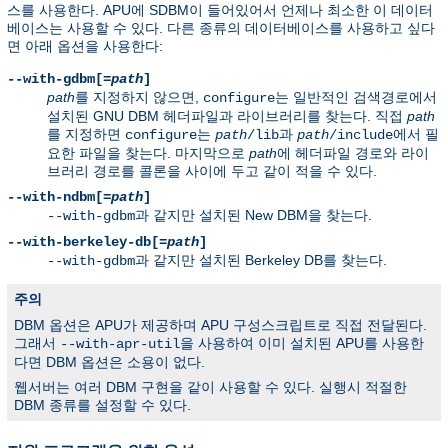
스를 사용한다. APU에 SDBM이 들어있어서 언제나 최소한 이 데이터
베이스는 사용할 수 있다. 다른 종류의 데이터베이스를 사용하고 싶다
면 아래 옵션을 사용한다:
--with-gdbm[=
path
]
path
를 지정하지 않으면,
는 일반적인 검색경로에서
configure
설치된 GNU DBM 헤더파일과 라이브러리를 찾는다. 직접
path
를 지정하면
는
과
에서 필
configure
path
/lib
path
/include
요한 파일을 찾는다. 마지막으로
path
에 헤더파일 경로와 라이
브러리 경로를 콜론을 사이에 두고 같이 적을 수 있다.
--with-ndbm[=
path
]
과 같지만 설치된 New DBM을 찾는다.
--with-gdbm
--with-berkeley-db[=
path
]
과 같지만 설치된 Berkeley DB를 찾는다.
--with-gdbm
주의
DBM 옵션은 APU가 제공하며 APU 구성스크립트로 직접 전달된다.
그래서
을 사용하여 이미 설치된 APU를 사용한
--with-apr-util
다면 DBM 옵션은 소용이 없다.
웹서버는 여러 DBM 구현을 같이 사용할 수 있다. 실행시 적절한
DBM 종류를 설정할 수 있다.