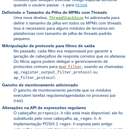
quando o usuário passar
para
.
-t
httpd
Definindo o Tamanho da Pilha de MPMs com Threads
Uma nova diretiva,
foi adicionada para
ThreadStackSize
definir o tamanho da pilha em todos os MPMs com threads.
Isso é necessário para alguns módulos de terceiros em
plataformas com tamanho de pilha de threads padrão
pequeno.
MAnipulação de protocolo para filtros de saída
No passado, cada filtro era responsável por garantir a
geração de cabeçalhos de resposta corretos que os afetasse.
Os filtros agora podem delegar o gerenciamento de
protocolos comuns para
, usando as chamadas
mod_filter
ou
ap_register_output_filter_protocol
.
ap_filter_protocol
Gancho de monitoramento adicionado
O gancho de monitoramento permite que os módulos
executem tarefas regulares/agendadas no processo pai
(raiz).
Alterações na API de expressões regulares
O cabeçalho
não está mais disponível; ele foi
pcreposix.h
substituído pelo novo cabeçalho
. A
ap_regex.h
implementação POSIX.2
exposta pelo antigo
regex.h