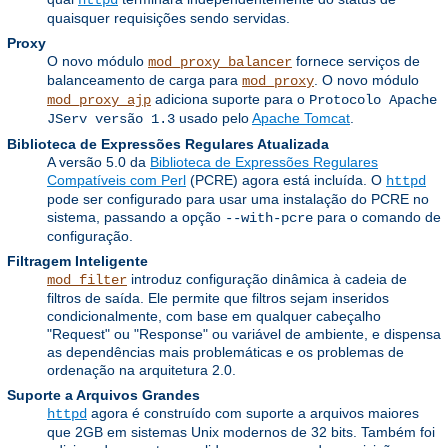
httpd
quaisquer requisições sendo servidas.
Proxy
O novo módulo
fornece serviços de
mod_proxy_balancer
balanceamento de carga para
. O novo módulo
mod_proxy
adiciona suporte para o
mod_proxy_ajp
Protocolo Apache
usado pelo
Apache Tomcat
.
JServ versão 1.3
Biblioteca de Expressões Regulares Atualizada
A versão 5.0 da
Biblioteca de Expressões Regulares
Compatíveis com Perl
(PCRE) agora está incluída. O
httpd
pode ser configurado para usar uma instalação do PCRE no
sistema, passando a opção
para o comando de
--with-pcre
configuração.
Filtragem Inteligente
introduz configuração dinâmica à cadeia de
mod_filter
filtros de saída. Ele permite que filtros sejam inseridos
condicionalmente, com base em qualquer cabeçalho
"Request" ou "Response" ou variável de ambiente, e dispensa
as dependências mais problemáticas e os problemas de
ordenação na arquitetura 2.0.
Suporte a Arquivos Grandes
agora é construído com suporte a arquivos maiores
httpd
que 2GB em sistemas Unix modernos de 32 bits. Também foi