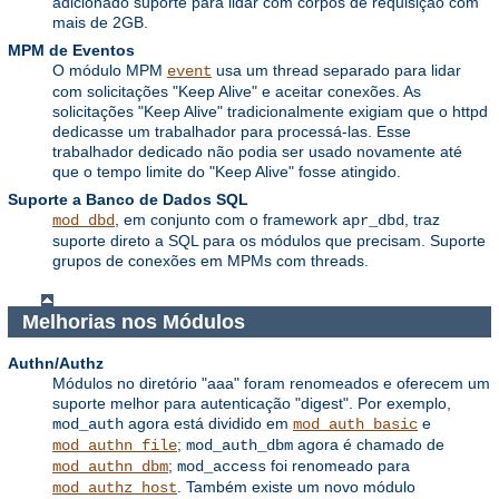
adicionado suporte para lidar com corpos de requisição com
mais de 2GB.
MPM de Eventos
O módulo MPM
usa um thread separado para lidar
event
com solicitações "Keep Alive" e aceitar conexões. As
solicitações "Keep Alive" tradicionalmente exigiam que o httpd
dedicasse um trabalhador para processá-las. Esse
trabalhador dedicado não podia ser usado novamente até
que o tempo limite do "Keep Alive" fosse atingido.
Suporte a Banco de Dados SQL
, em conjunto com o framework
, traz
mod_dbd
apr_dbd
suporte direto a SQL para os módulos que precisam. Suporte
grupos de conexões em MPMs com threads.
Melhorias nos Módulos
Authn/Authz
Módulos no diretório "aaa" foram renomeados e oferecem um
suporte melhor para autenticação "digest". Por exemplo,
agora está dividido em
e
mod_auth
mod_auth_basic
;
agora é chamado de
mod_authn_file
mod_auth_dbm
;
foi renomeado para
mod_authn_dbm
mod_access
. Também existe um novo módulo
mod_authz_host