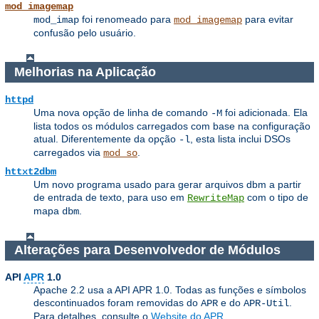
mod_imagemap
foi renomeado para
para evitar
mod_imap
mod_imagemap
confusão pelo usuário.
Melhorias na Aplicação
httpd
Uma nova opção de linha de comando
foi adicionada. Ela
-M
lista todos os módulos carregados com base na configuração
atual. Diferentemente da opção
, esta lista inclui DSOs
-l
carregados via
.
mod_so
httxt2dbm
Um novo programa usado para gerar arquivos dbm a partir
de entrada de texto, para uso em
com o tipo de
RewriteMap
mapa
.
dbm
Alterações para Desenvolvedor de Módulos
API
APR
1.0
Apache 2.2 usa a API APR 1.0. Todas as funções e símbolos
descontinuados foram removidas do
e do
.
APR
APR-Util
Para detalhes, consulte o
Website do APR
.