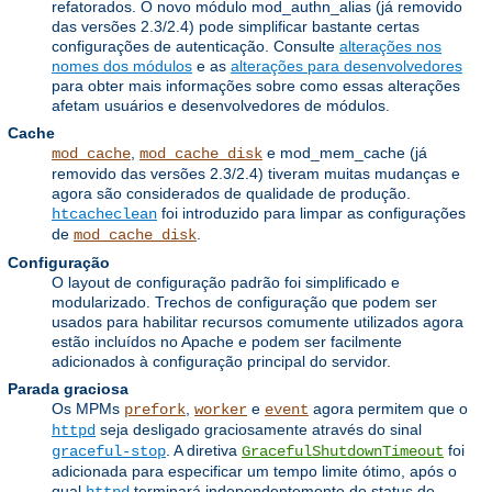
refatorados. O novo módulo mod_authn_alias (já removido
das versões 2.3/2.4) pode simplificar bastante certas
configurações de autenticação. Consulte
alterações nos
nomes dos módulos
e as
alterações para desenvolvedores
para obter mais informações sobre como essas alterações
afetam usuários e desenvolvedores de módulos.
Cache
,
e mod_mem_cache (já
mod_cache
mod_cache_disk
removido das versões 2.3/2.4) tiveram muitas mudanças e
agora são considerados de qualidade de produção.
foi introduzido para limpar as configurações
htcacheclean
de
.
mod_cache_disk
Configuração
O layout de configuração padrão foi simplificado e
modularizado. Trechos de configuração que podem ser
usados ​​para habilitar recursos comumente utilizados agora
estão incluídos no Apache e podem ser facilmente
adicionados à configuração principal do servidor.
Parada graciosa
Os MPMs
,
e
agora permitem que o
prefork
worker
event
seja desligado graciosamente através do sinal
httpd
. A diretiva
foi
graceful-stop
GracefulShutdownTimeout
adicionada para especificar um tempo limite ótimo, após o
qual
terminará independentemente do status de