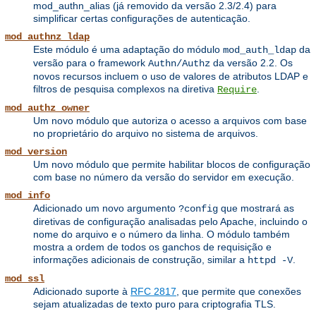
mod_authn_alias (já removido da versão 2.3/2.4) para
simplificar certas configurações de autenticação.
mod_authnz_ldap
Este módulo é uma adaptação do módulo
da
mod_auth_ldap
versão para o framework
da versão 2.2. Os
Authn/Authz
novos recursos incluem o uso de valores de atributos LDAP e
filtros de pesquisa complexos na diretiva
.
Require
mod_authz_owner
Um novo módulo que autoriza o acesso a arquivos com base
no proprietário do arquivo no sistema de arquivos.
mod_version
Um novo módulo que permite habilitar blocos de configuração
com base no número da versão do servidor em execução.
mod_info
Adicionado um novo argumento
que mostrará as
?config
diretivas de configuração analisadas pelo Apache, incluindo o
nome do arquivo e o número da linha. O módulo também
mostra a ordem de todos os ganchos de requisição e
informações adicionais de construção, similar a
.
httpd -V
mod_ssl
Adicionado suporte à
RFC 2817
, que permite que conexões
sejam atualizadas de texto puro para criptografia TLS.