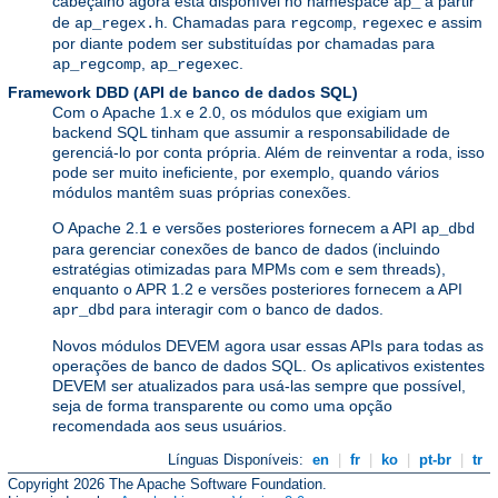
cabeçalho agora está disponível no namespace
a partir
ap_
de
. Chamadas para
,
e assim
ap_regex.h
regcomp
regexec
por diante podem ser substituídas por chamadas para
,
.
ap_regcomp
ap_regexec
Framework DBD (API de banco de dados SQL)
Com o Apache 1.x e 2.0, os módulos que exigiam um
backend SQL tinham que assumir a responsabilidade de
gerenciá-lo por conta própria. Além de reinventar a roda, isso
pode ser muito ineficiente, por exemplo, quando vários
módulos mantêm suas próprias conexões.
O Apache 2.1 e versões posteriores fornecem a API
ap_dbd
para gerenciar conexões de banco de dados (incluindo
estratégias otimizadas para MPMs com e sem threads),
enquanto o APR 1.2 e versões posteriores fornecem a API
para interagir com o banco de dados.
apr_dbd
Novos módulos DEVEM agora usar essas APIs para todas as
operações de banco de dados SQL. Os aplicativos existentes
DEVEM ser atualizados para usá-las sempre que possível,
seja de forma transparente ou como uma opção
recomendada aos seus usuários.
Línguas Disponíveis:
en
|
fr
|
ko
|
pt-br
|
tr
Copyright 2026 The Apache Software Foundation.